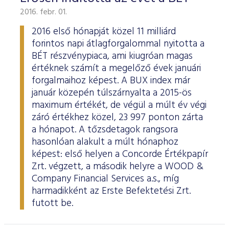
2016. febr. 01.
2016 első hónapját közel 11 milliárd
forintos napi átlagforgalommal nyitotta a
BÉT részvénypiaca, ami kiugróan magas
értéknek számít a megelőző évek januári
forgalmaihoz képest. A BUX index már
január közepén túlszárnyalta a 2015-ös
maximum értékét, de végül a múlt év végi
záró értékhez közel, 23 997 ponton zárta
a hónapot. A tőzsdetagok rangsora
hasonlóan alakult a múlt hónaphoz
képest: első helyen a Concorde Értékpapír
Zrt. végzett, a második helyre a WOOD &
Company Financial Services a.s., míg
harmadikként az Erste Befektetési Zrt.
futott be.