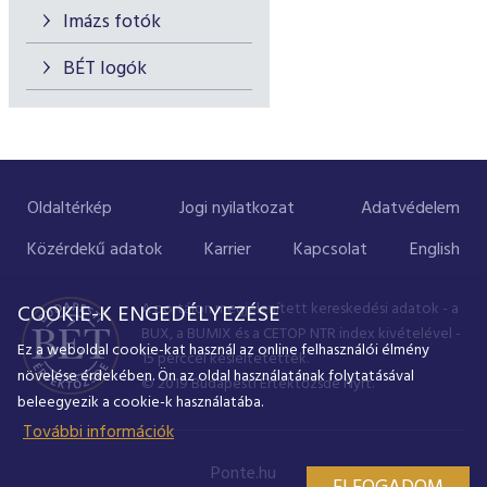
Imázs fotók
BÉT logók
Oldaltérkép
Jogi nyilatkozat
Adatvédelem
Közérdekű adatok
Karrier
Kapcsolat
English
A portálon megjelenített kereskedési adatok - a
COOKIE-K ENGEDÉLYEZÉSE
BUX, a BUMIX és a CETOP NTR index kivételével -
Ez a weboldal cookie-kat használ az online felhasználói élmény
15 perccel késleltetettek.
növelése érdekében. Ön az oldal használatának folytatásával
© 2019 Budapesti Értéktőzsde Nyrt.
beleegyezik a cookie-k használatába.
További információk
Ponte.hu