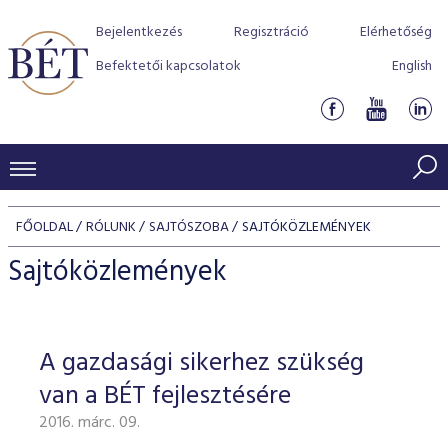
Bejelentkezés
Regisztráció
Elérhetőség
Befektetői kapcsolatok
English
KERESKEDÉSI ADATOK
FŐOLDAL
RÓLUNK
SAJTÓSZOBA
SAJTÓKÖZLEMÉNYEK
INDEXEK
BEFEKTETŐK
Sajtóközlemények
Részvényindexek
Piaci forgalom
Termékcsoportok
KIBOCSÁTÓK
Kötvényindexek
Kedvenc instrumentumok
Szabályozás
Indexek
Részvény és vállalati kötvény tőzsdei bevezetését támoga
A gazdasági sikerhez szükség
TŐZSDETAGOK
Jelzáloglevél indexek
program
Azonnali Piac
Alkalmazott díjstruktúra
BÉT szabályzatok
Részvény szekció
van a BÉT fejlesztésére
Tőzsdetagok, üzletkötők
VENDOROK
Vállalati kötvény indexek
Származékos piac
BÉT Xtend - Részvénypiac egyszerűen
Részvények
Elszámolás
Befektetővédelem
2016. márc. 09.
Hitelpapír szekció
Útmutató a taggá váláshoz