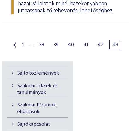
hazai vállalatok minél hatékonyabban
juthassanak tőkebevonási lehetőséghez.
1
...
38
39
40
41
42
43
Sajtóközlemények
Szakmai cikkek és
tanulmányok
Szakmai fórumok,
előadások
Sajtókapcsolat