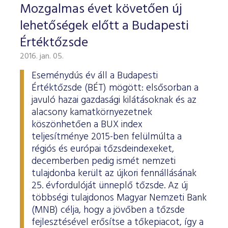
Mozgalmas évet követően új
lehetőségek előtt a Budapesti
Értéktőzsde
2016. jan. 05.
Eseménydús év áll a Budapesti
Értéktőzsde (BÉT) mögött: elsősorban a
javuló hazai gazdasági kilátásoknak és az
alacsony kamatkörnyezetnek
köszönhetően a BUX index
teljesítménye 2015-ben felülmúlta a
régiós és európai tőzsdeindexeket,
decemberben pedig ismét nemzeti
tulajdonba került az újkori fennállásának
25. évfordulóját ünneplő tőzsde. Az új
többségi tulajdonos Magyar Nemzeti Bank
(MNB) célja, hogy a jövőben a tőzsde
fejlesztésével erősítse a tőkepiacot, így a