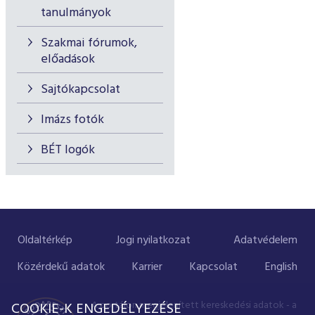
tanulmányok
Szakmai fórumok,
előadások
Sajtókapcsolat
Imázs fotók
BÉT logók
Oldaltérkép
Jogi nyilatkozat
Adatvédelem
Közérdekű adatok
Karrier
Kapcsolat
English
A portálon megjelenített kereskedési adatok - a
COOKIE-K ENGEDÉLYEZÉSE