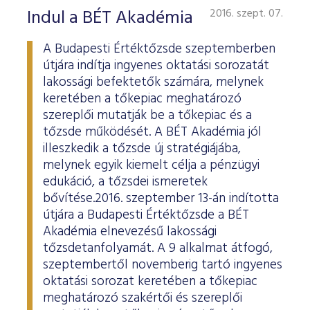
Indul a BÉT Akadémia
2016. szept. 07.
A Budapesti Értéktőzsde szeptemberben
útjára indítja ingyenes oktatási sorozatát
lakossági befektetők számára, melynek
keretében a tőkepiac meghatározó
szereplői mutatják be a tőkepiac és a
tőzsde működését. A BÉT Akadémia jól
illeszkedik a tőzsde új stratégiájába,
melynek egyik kiemelt célja a pénzügyi
edukáció, a tőzsdei ismeretek
bővítése.2016. szeptember 13-án indította
útjára a Budapesti Értéktőzsde a BÉT
Akadémia elnevezésű lakossági
tőzsdetanfolyamát. A 9 alkalmat átfogó,
szeptembertől novemberig tartó ingyenes
oktatási sorozat keretében a tőkepiac
meghatározó szakértői és szereplői