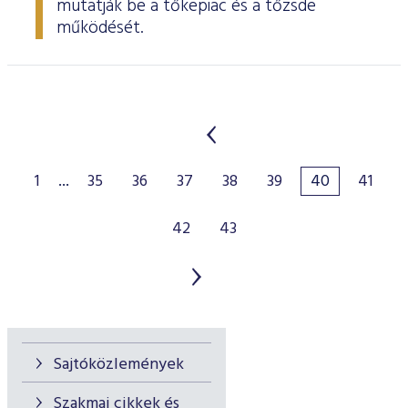
mutatják be a tőkepiac és a tőzsde
működését.
1
...
35
36
37
38
39
40
41
42
43
Sajtóközlemények
Szakmai cikkek és