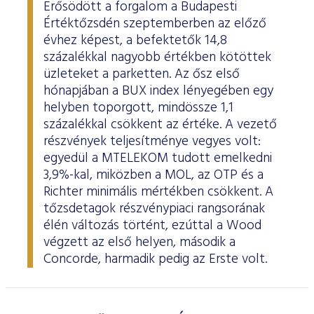
Erősödött a forgalom a Budapesti
Értéktőzsdén szeptemberben az előző
évhez képest, a befektetők 14,8
százalékkal nagyobb értékben kötöttek
üzleteket a parketten. Az ősz első
hónapjában a BUX index lényegében egy
helyben toporgott, mindössze 1,1
százalékkal csökkent az értéke. A vezető
részvények teljesítménye vegyes volt:
egyedül a MTELEKOM tudott emelkedni
3,9%-kal, miközben a MOL, az OTP és a
Richter minimális mértékben csökkent. A
tőzsdetagok részvénypiaci rangsorának
élén változás történt, ezúttal a Wood
végzett az első helyen, második a
Concorde, harmadik pedig az Erste volt.