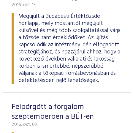
2016. okt. 13.
Megújult a Budapesti Értéktőzsde
honlapja, mely mostantól megújult
külsővel és még több szolgáltatással várja
a tőzsde iránt érdeklődőket. Az újítás
kapcsolódik az intézmény idén elfogadott
stratégiájához, és hozzájárul ahhoz, hogy a
következő években vállalati és lakossági
körben is ismertebbé, népszerűbbé
váljanak a tőkepiaci forrásbevonásban és
befektetésben rejlő lehetőségek.
Felpörgött a forgalom
szeptemberben a BÉT-en
2016. okt. 03.