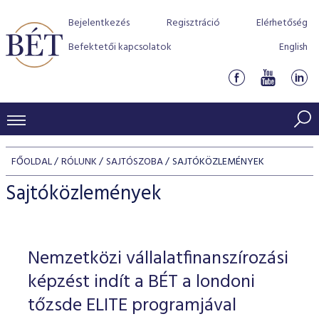
Bejelentkezés
Regisztráció
Elérhetőség
Befektetői kapcsolatok
English
KERESKEDÉSI ADATOK
FŐOLDAL
RÓLUNK
SAJTÓSZOBA
SAJTÓKÖZLEMÉNYEK
INDEXEK
BEFEKTETŐK
Sajtóközlemények
Részvényindexek
Piaci forgalom
Termékcsoportok
KIBOCSÁTÓK
Kötvényindexek
Kedvenc instrumentumok
Szabályozás
Indexek
Részvény és vállalati kötvény tőzsdei bevezetését támoga
Nemzetközi vállalatfinanszírozási
TŐZSDETAGOK
Jelzáloglevél indexek
program
Azonnali Piac
Alkalmazott díjstruktúra
BÉT szabályzatok
Részvény szekció
képzést indít a BÉT a londoni
Tőzsdetagok, üzletkötők
VENDOROK
Vállalati kötvény indexek
Származékos piac
BÉT Xtend - Részvénypiac egyszerűen
Részvények
tőzsde ELITE programjával
Elszámolás
Befektetővédelem
Hitelpapír szekció
Útmutató a taggá váláshoz