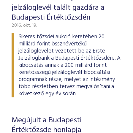
jelzáloglevél talált gazdára a
Budapesti Értéktőzsdén
2016. okt. 19.
Sikeres tőzsdei aukció keretében 20
milliárd forint össznévértékű
jelzáloglevelet vezetett be az Erste
Jelzálogbank a Budapesti Értéktőzsdére. A
kibocsátás annak a 200 milliárd forint
keretösszegű jelzáloglevél kibocsátási
programnak része, melyet az intézmény
több részletben tervez megvalósítani a
következő egy év során.
Megújult a Budapesti
Értéktőzsde honlapja