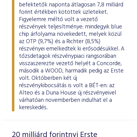
befektetők naponta átlagosan 7,8 milliárd
forint értékben kötöttek üzleteket.
Figyelemre méltó volt a vezető
részvények teljesítménye: mindegyik blue
chip árfolyama növekedett, melyek közül
az OTP (9,7%) és a Richter (8,5%)
részvényei emelkedtek ki erősödésükkel. A
tőzsdetagok részvénypiaci rangsorában
visszaszerezte vezető helyét a Concorde,
második a WOOD, harmadik pedig az Erste
volt. Októberben két új
részvénykibocsátás is volt a BÉT-en: az
Alteo és a Duna House új részvényeivel
várhatóan novemberben indulhat el a
kereskedés.
20 milliárd forintnyi Erste