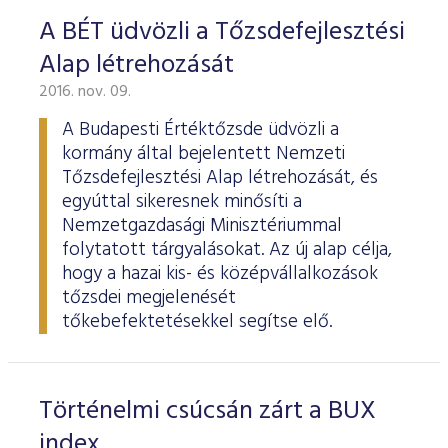
ESG Útmutató
A BÉT üdvözli a Tőzsdefejlesztési
Alap létrehozását
2016. nov. 09.
A Budapesti Értéktőzsde üdvözli a
kormány által bejelentett Nemzeti
Tőzsdefejlesztési Alap létrehozását, és
egyúttal sikeresnek minősíti a
Nemzetgazdasági Minisztériummal
folytatott tárgyalásokat. Az új alap célja,
hogy a hazai kis- és középvállalkozások
tőzsdei megjelenését
tőkebefektetésekkel segítse elő.
Történelmi csúcsán zárt a BUX
index