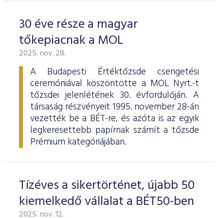
30 éve része a magyar
tőkepiacnak a MOL
2025. nov. 28.
A Budapesti Értéktőzsde csengetési
ceremóniával köszöntötte a MOL Nyrt.-t
tőzsdei jelenlétének 30. évfordulóján. A
társaság részvényeit 1995. november 28-án
vezették be a BÉT-re, és azóta is az egyik
legkeresettebb papírnak számít a tőzsde
Prémium kategóriájában.
Tízéves a sikertörténet, újabb 50
kiemelkedő vállalat a BÉT50-ben
2025. nov. 12.