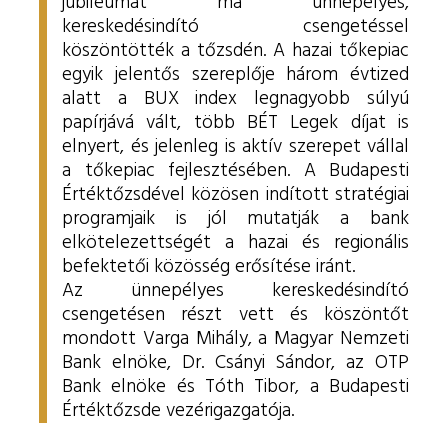
jubileumát ma ünnepélyes,
kereskedésindító csengetéssel
köszöntötték a tőzsdén. A hazai tőkepiac
egyik jelentős szereplője három évtized
alatt a BUX index legnagyobb súlyú
papírjává vált, több BÉT Legek díjat is
elnyert, és jelenleg is aktív szerepet vállal
a tőkepiac fejlesztésében. A Budapesti
Értéktőzsdével közösen indított stratégiai
programjaik is jól mutatják a bank
elkötelezettségét a hazai és regionális
befektetői közösség erősítése iránt.
Az ünnepélyes kereskedésindító
csengetésen részt vett és köszöntőt
mondott Varga Mihály, a Magyar Nemzeti
Bank elnöke, Dr. Csányi Sándor, az OTP
Bank elnöke és Tóth Tibor, a Budapesti
Értéktőzsde vezérigazgatója.