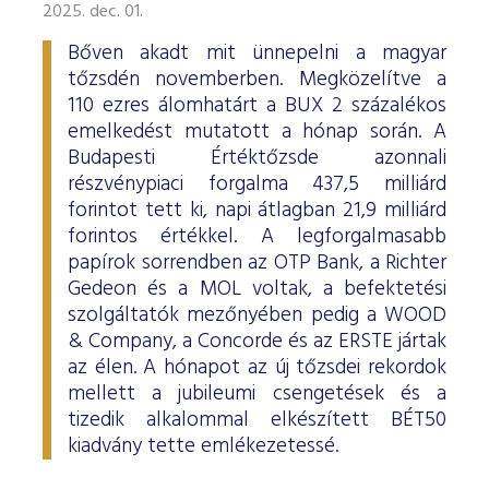
2025. dec. 01.
Bőven akadt mit ünnepelni a magyar
tőzsdén novemberben. Megközelítve a
110 ezres álomhatárt a BUX 2 százalékos
emelkedést mutatott a hónap során. A
Budapesti Értéktőzsde azonnali
részvénypiaci forgalma 437,5 milliárd
forintot tett ki, napi átlagban 21,9 milliárd
forintos értékkel. A legforgalmasabb
papírok sorrendben az OTP Bank, a Richter
Gedeon és a MOL voltak, a befektetési
szolgáltatók mezőnyében pedig a WOOD
& Company, a Concorde és az ERSTE jártak
az élen. A hónapot az új tőzsdei rekordok
mellett a jubileumi csengetések és a
tizedik alkalommal elkészített BÉT50
kiadvány tette emlékezetessé.