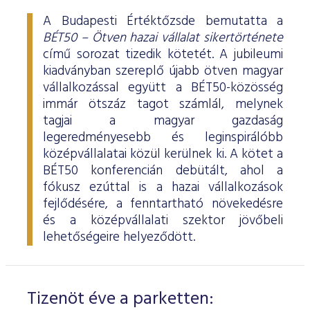
A Budapesti Értéktőzsde bemutatta a
BÉT50 – Ötven hazai vállalat sikertörténete
című sorozat tizedik kötetét. A jubileumi
kiadványban szereplő újabb ötven magyar
vállalkozással együtt a BÉT50-közösség
immár ötszáz tagot számlál, melynek
tagjai a magyar gazdaság
legeredményesebb és leginspirálóbb
középvállalatai közül kerülnek ki. A kötet a
BÉT50 konferencián debütált, ahol a
fókusz ezúttal is a hazai vállalkozások
fejlődésére, a fenntartható növekedésre
és a középvállalati szektor jövőbeli
lehetőségeire helyeződött.
Tizenöt éve a parketten: