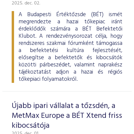
ESG Útmutató
2025. dec. 02.
A Budapesti Értéktőzsde (BÉT) ismét
megrendezte a hazai tőkepiac iránt
érdeklődők számára a BÉT Befektetői
Klubot. A rendezvénysorozat célja, hogy
rendszeres szakmai fórumként támogassa
a befektetési kultúra fejlesztését,
elősegítse a befektetők és kibocsátók
közötti párbeszédet, valamint naprakész
tájékoztatást adjon a hazai és régiós
tőkepiaci folyamatokról.
Újabb ipari vállalat a tőzsdén, a
MetMax Europe a BÉT Xtend friss
kibocsátója
2025. dec. 01.