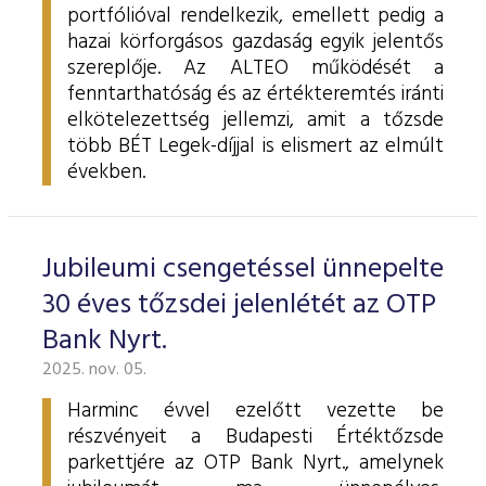
portfólióval rendelkezik, emellett pedig a
hazai körforgásos gazdaság egyik jelentős
szereplője. Az ALTEO működését a
fenntarthatóság és az értékteremtés iránti
elkötelezettség jellemzi, amit a tőzsde
több BÉT Legek-díjjal is elismert az elmúlt
években.
Jubileumi csengetéssel ünnepelte
30 éves tőzsdei jelenlétét az OTP
Bank Nyrt.
2025. nov. 05.
Harminc évvel ezelőtt vezette be
részvényeit a Budapesti Értéktőzsde
parkettjére az OTP Bank Nyrt., amelynek