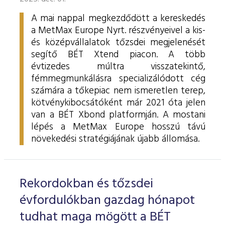
A mai nappal megkezdődött a kereskedés
a MetMax Europe Nyrt. részvényeivel a kis-
és középvállalatok tőzsdei megjelenését
segítő BÉT Xtend piacon. A több
évtizedes múltra visszatekintő,
fémmegmunkálásra specializálódott cég
számára a tőkepiac nem ismeretlen terep,
kötvénykibocsátóként már 2021 óta jelen
van a BÉT Xbond platformján. A mostani
lépés a MetMax Europe hosszú távú
növekedési stratégiájának újabb állomása.
Rekordokban és tőzsdei
évfordulókban gazdag hónapot
tudhat maga mögött a BÉT