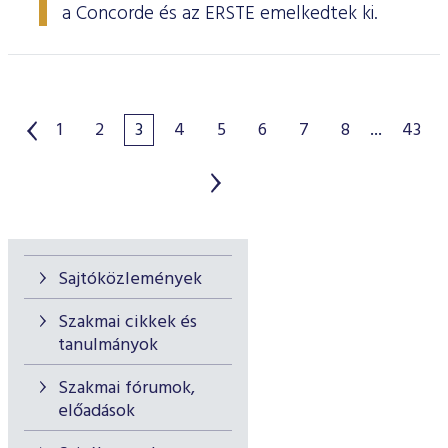
a Concorde és az ERSTE emelkedtek ki.
1
2
3
4
5
6
7
8
...
43
Sajtóközlemények
Szakmai cikkek és
tanulmányok
Szakmai fórumok,
előadások