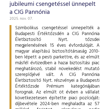
jubileumi csengetéssel ünnepelt
a CIG Pannónia
2025. nov. 07.
Szimbolikus csengetéssel ünnepelték a
Budapesti Értéktőzsdén a CIG Pannónia
Életbiztosító Nyrt. tőzsdei
megjelenésének 15 éves évfordulóját. A
magyar alapítású biztosítótársaság 2010-
ben lépett a pesti parkettre, és az elmúlt
másfél évtizedben a hazai biztosítási piac
meghatározó, stabil növekedést mutató
szereplőjévé vált.
A CIG Pannónia
Életbiztosító Nyrt. részvényei a Budapesti
Értéktőzsde Prémium kategóriájában
forognak. Az elmúlt öt évben a vállalat
következetesen építette piaci pozícióját:
díjbevétele 2024-ben meghaladta az 57