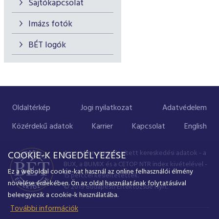
Sajtókapcsolat
Imázs fotók
BÉT logók
Oldaltérkép
Jogi nyilatkozat
Adatvédelem
Közérdekű adatok
Karrier
Kapcsolat
English
A portálon megjelenített kereskedési adatok - a
COOKIE-K ENGEDÉLYEZÉSE
BUX, a BUMIX és a CETOP NTR index kivételével -
Ez a weboldal cookie-kat használ az online felhasználói élmény
15 perccel késleltetettek.
növelése érdekében. Ön az oldal használatának folytatásával
© 2019 Budapesti Értéktőzsde Nyrt.
beleegyezik a cookie-k használatába.
További információk