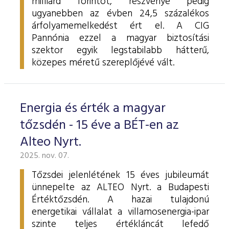
milliárd forintot, részvénye pedig
ugyanebben az évben 24,5 százalékos
árfolyamemelkedést ért el. A CIG
Pannónia ezzel a magyar biztosítási
szektor egyik legstabilabb hátterű,
közepes méretű szereplőjévé vált.
Energia és érték a magyar
tőzsdén - 15 éve a BÉT-en az
Alteo Nyrt.
2025. nov. 07.
Tőzsdei jelenlétének 15 éves jubileumát
ünnepelte az ALTEO Nyrt. a Budapesti
Értéktőzsdén. A hazai tulajdonú
energetikai vállalat a villamosenergia-ipar
szinte teljes értékláncát lefedő