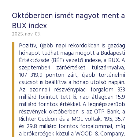
Októberben ismét nagyot ment a
BUX index
2025. nov. 03.
Pozitív, újabb napi rekordokban is gazdag
hónapot tudhat maga mögött a Budapesti
Értéktőzsde (BÉT) vezető indexe, a BUX. A
szeptemberi záróértéket túlszárnyalva,
107 319,9 ponton zárt, újabb történelmi
csúcsot is beállítva a hónap utolsó napján.
Az azonnali részvénypiaci forgalom 333
milliárd forintot tett ki, napi átlagban 15,9
milliárd forintos értékkel. A legnépszerűbb
részvények októberben is az OTP Bank, a
Richter Gedeon és a MOL voltak, 195, 35,7
és 29,8 milliárd forintos forgalommal, míg
a brókercégek közül a WOOD & Company,