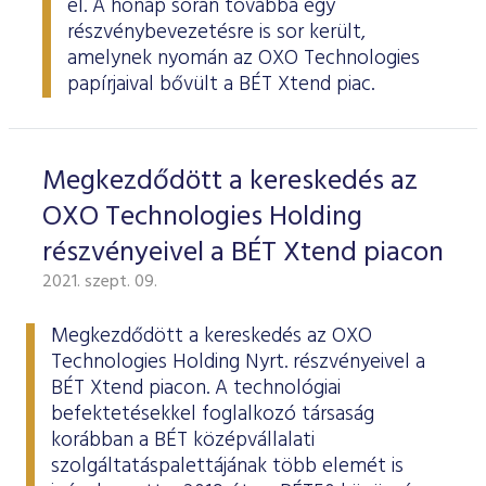
el. A hónap során továbbá egy
ESG Útmutató
részvénybevezetésre is sor került,
amelynek nyomán az OXO Technologies
papírjaival bővült a BÉT Xtend piac.
Megkezdődött a kereskedés az
OXO Technologies Holding
részvényeivel a BÉT Xtend piacon
2021. szept. 09.
Megkezdődött a kereskedés az OXO
Technologies Holding Nyrt. részvényeivel a
BÉT Xtend piacon. A technológiai
befektetésekkel foglalkozó társaság
korábban a BÉT középvállalati
szolgáltatáspalettájának több elemét is