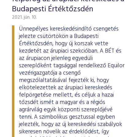
Budapesti Értéktőzsdén
2021. jún. 10.
Ünnepélyes kereskedésindító csengetés
jelezte csütörtökön a Budapesti
Értéktőzsdén, hogy új korszak vette
kezdetét az árupiaci szekcióban. A BÉT és
az árupiacon jelenleg egyedüli
szereplőként tagsággal rendelkező Equilor
vezérigazgatója a csengő
megszólaltatásával fejezték ki, hogy
elkötelezettek az árupiaci kereskedés
felpörgetése mellett, és céljuk a hazai
tőzsdét ismét a magyar és a régiós
agrárvilág egyik központi szereplőjévé
tenni. A szimbolikus gesztussal egyben
jelezték, hogy az új kereskedési szabályok
sikeresen növelik az érdeklődést, így