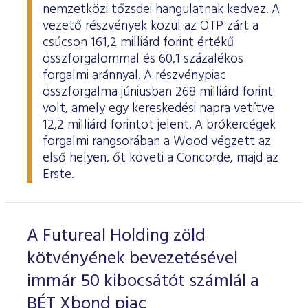
nemzetközi tőzsdei hangulatnak kedvez. A
vezető részvények közül az OTP zárt a
csúcson 161,2 milliárd forint értékű
összforgalommal és 60,1 százalékos
forgalmi aránnyal. A részvénypiac
összforgalma júniusban 268 milliárd forint
volt, amely egy kereskedési napra vetítve
12,2 milliárd forintot jelent. A brókercégek
forgalmi rangsorában a Wood végzett az
első helyen, őt követi a Concorde, majd az
Erste.
A Futureal Holding zöld
kötvényének bevezetésével
immár 50 kibocsátót számlál a
BÉT Xbond piac