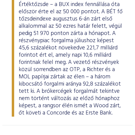
Értéktőzsde – a BUX index fennállása óta
először érte el az 50 000 pontot. A BÉT fő
tőzsdeindexe augusztus 6-án zárt első
alkalommal az 50 ezres határ felett, végül
pedig 51 970 ponton zárta a hónapot. A
részvénypiac forgalma júliushoz képest
45,6 százalékot növekedve 221,7 milliárd
forintot ért el, amely napi 10,6 milliárd
forintnak felel meg. A vezető részvények
közül sorrendben az OTP, a Richter és a
MOL papírjai zártak az élen – a három
kibocsátó forgalmi aránya 92,8 százalékot
tett ki. A brókercégek forgalmát tekintve
nem történt változás az előző hónaphoz
képest, a rangsor élén ismét a Wood zárt,
őt követi a Concorde és az Erste Bank.