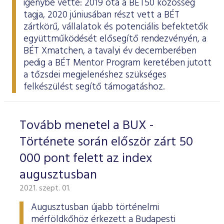
igénybe vette: 2019 óta a BÉT50 közösség
tagja
, 2020 júniusában
részt vett
a BÉT
zártkörű, vállalatok és potenciális befektetők
együttműködését elősegítő rendezvényén, a
BÉT Xmatchen, a tavalyi év decemberében
pedig a BÉT Mentor Program keretében
jutott
a tőzsdei megjelenéshez szükséges
felkészülést segítő támogatáshoz.
Tovább menetel a BUX -
Története során először zárt 50
000 pont felett az index
augusztusban
2021. szept. 01.
Augusztusban újabb történelmi
mérföldkőhöz érkezett a Budapesti