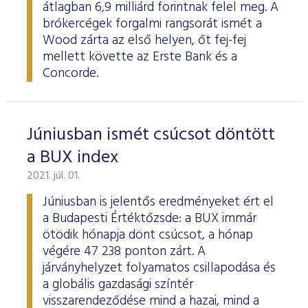
átlagban 6,9 milliárd forintnak felel meg. A
brókercégek forgalmi rangsorát ismét a
Wood zárta az első helyen, őt fej-fej
mellett követte az Erste Bank és a
Concorde.
Júniusban ismét csúcsot döntött
a BUX index
2021. júl. 01.
Júniusban is jelentős eredményeket ért el
a Budapesti Értéktőzsde: a BUX immár
ötödik hónapja dönt csúcsot, a hónap
végére 47 238 ponton zárt. A
járványhelyzet folyamatos csillapodása és
a globális gazdasági színtér
visszarendeződése mind a hazai, mind a