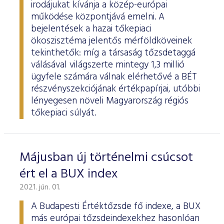
irodájukat kívánja a közép-európai
működése központjává emelni. A
bejelentések a hazai tőkepiaci
ökoszisztéma jelentős mérföldköveinek
tekinthetők: míg a társaság tőzsdetaggá
válásával világszerte mintegy 1,3 millió
ügyfele számára válnak elérhetővé a BÉT
részvényszekciójának értékpapírjai, utóbbi
lényegesen növeli Magyarország régiós
tőkepiaci súlyát.
Májusban új történelmi csúcsot
ért el a BUX index
2021. jún. 01.
A Budapesti Értéktőzsde fő indexe, a BUX
más európai tőzsdeindexekhez hasonlóan