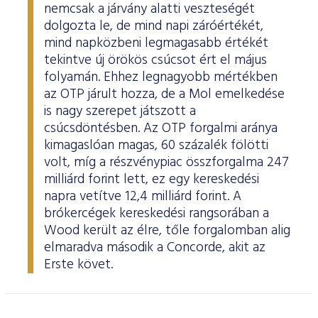
nemcsak a járvány alatti veszteségét
dolgozta le, de mind napi záróértékét,
mind napközbeni legmagasabb értékét
tekintve új örökös csúcsot ért el május
folyamán. Ehhez legnagyobb mértékben
az OTP járult hozza, de a Mol emelkedése
is nagy szerepet játszott a
csúcsdöntésben. Az OTP forgalmi aránya
kimagaslóan magas, 60 százalék fölötti
volt, míg a részvénypiac összforgalma 247
milliárd forint lett, ez egy kereskedési
napra vetítve 12,4 milliárd forint. A
brókercégek kereskedési rangsorában a
Wood került az élre, tőle forgalomban alig
elmaradva második a Concorde, akit az
Erste követ.