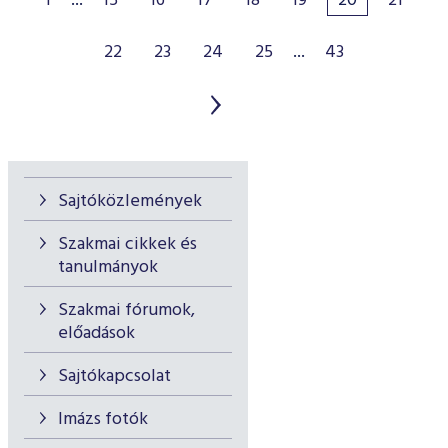
1
...
15
16
17
18
19
20
21
22
23
24
25
...
43
Sajtóközlemények
Szakmai cikkek és
tanulmányok
Szakmai fórumok,
előadások
Sajtókapcsolat
Imázs fotók