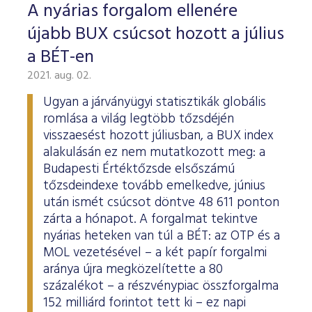
A nyárias forgalom ellenére
újabb BUX csúcsot hozott a július
a BÉT-en
2021. aug. 02.
Ugyan a járványügyi statisztikák globális
romlása a világ legtöbb tőzsdéjén
visszaesést hozott júliusban, a BUX index
alakulásán ez nem mutatkozott meg: a
Budapesti Értéktőzsde elsőszámú
tőzsdeindexe tovább emelkedve, június
után ismét csúcsot döntve 48 611 ponton
zárta a hónapot. A forgalmat tekintve
nyárias heteken van túl a BÉT: az OTP és a
MOL vezetésével – a két papír forgalmi
aránya újra megközelítette a 80
százalékot – a részvénypiac összforgalma
152 milliárd forintot tett ki – ez napi