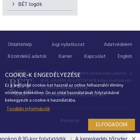
BÉT logók
Oldaltérkép
Jogi nyilatkozat
Adatvédelem
Közérdekű adatok
Karrier
Kapcsolat
English
A portálon megjelenített kereskedési adatok - a
COOKIE-K ENGEDÉLYEZÉSE
BUX, a BUMIX és a CETOP NTR index kivételével -
Ez a weboldal cookie-kat használ az online felhasználói élmény
15 perccel késleltetettek.
növelése érdekében. Ön az oldal használatának folytatásával
© 2019 Budapesti Értéktőzsde Nyrt.
beleegyezik a cookie-k használatába.
További információk
Ponte.hu
ELFOGADOM
kon 8:30-kor folytatódik.
A kereskedés tőzsdenapokon 