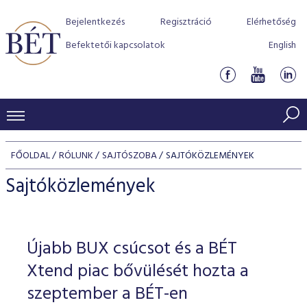
Bejelentkezés
Regisztráció
Elérhetőség
Befektetői kapcsolatok
English
KERESKEDÉSI ADATOK
FŐOLDAL
RÓLUNK
SAJTÓSZOBA
SAJTÓKÖZLEMÉNYEK
INDEXEK
BEFEKTETŐK
Sajtóközlemények
Részvényindexek
Piaci forgalom
Termékcsoportok
KIBOCSÁTÓK
Kötvényindexek
Kedvenc instrumentumok
Szabályozás
Indexek
Részvény és vállalati kötvény tőzsdei bevezetését támoga
Újabb BUX csúcsot és a BÉT
TŐZSDETAGOK
Jelzáloglevél indexek
program
Azonnali Piac
Alkalmazott díjstruktúra
BÉT szabályzatok
Részvény szekció
Xtend piac bővülését hozta a
Tőzsdetagok, üzletkötők
VENDOROK
Vállalati kötvény indexek
Származékos piac
BÉT Xtend - Részvénypiac egyszerűen
Részvények
szeptember a BÉT-en
Elszámolás
Befektetővédelem
Hitelpapír szekció
Útmutató a taggá váláshoz