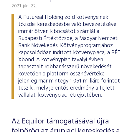
2021. jún. 22.
A Futureal Holding zöld kötvényeinek
tőzsdei kereskedésbe való bevezetésével
immár ötven kibocsátót számlál a
Budapesti Értéktőzsde, a Magyar Nemzeti
Bank Növekedési Kötvényprogramjához
kapcsolódóan indított kötvénypiaca, a BÉT
Xbond. A kötvénypiac tavalyi évben
tapasztalt robbanásszerű növekedését
követően a platform össznévértéke
jelenleg már mintegy 1 051 milliárd forintot
tesz ki, mely jelentős eredmény a fejlett
vállalati kötvénypiac létrejöttében.
Az Equilor támogatásával újra
felpörög az árupiaci kereskedés a