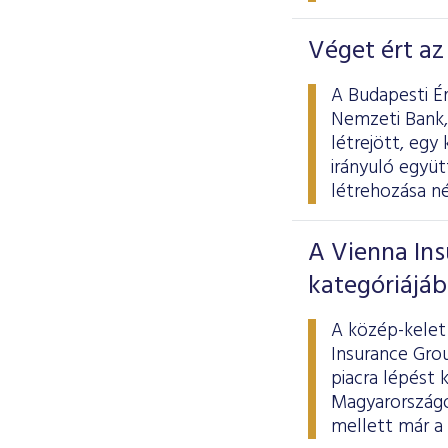
Véget ért a
A Budapesti Ér
Nemzeti Bank,
létrejött, egy
irányuló együ
létrehozása né
A Vienna In
kategóriájá
A közép-kelet 
Insurance Gro
piacra lépést 
Magyarországo
mellett már a 