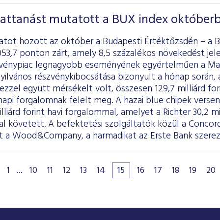
pattanást mutatott a BUX index október
latot hozott az október a Budapesti Értéktőzsdén – a B
053,7 ponton zárt, amely 8,5 százalékos növekedést je
zvénypiac legnagyobb eseményének egyértelműen a Mast
nyilvános részvénykibocsátása bizonyult a hónap során, 
zzel együtt mérsékelt volt, összesen 129,7 milliárd fori
t napi forgalomnak felelt meg. A hazai blue chipek vers
illiárd forint havi forgalommal, amelyet a Richter 30,2 m
ttal követett. A befektetési szolgáltatók közül a Concor
t a Wood&Company, a harmadikat az Erste Bank szere
1
...
10
11
12
13
14
15
16
17
18
19
20