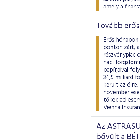
amely a finans
Tovább erős
Erős hónapon 
ponton zárt, a
részvénypiac ö
napi forgalomn
papírjaival fo
34,5 milliárd
került az élre
november esem
tőkepiaci ese
Vienna Insura
Az ASTRASUN
bővült a BÉT