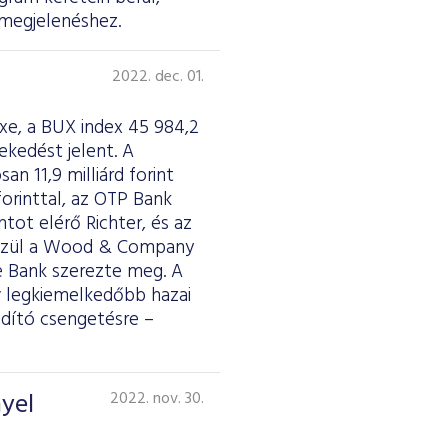
 megjelenéshez.
2022. dec. 01.
xe, a BUX index 45 984,2
ekedést jelent. A
an 11,9 milliárd forint
forinttal, az OTP Bank
ntot elérő Richter, és az
k közül a Wood & Company
te Bank szerezte meg. A
 legkiemelkedőbb hazai
dító csengetésre –
yel
2022. nov. 30.