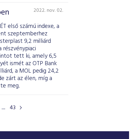
ben
2022. nov. 02.
ÉT első számú indexe, a
lent szeptemberhez
erplast 9,2 milliárd
a részvénypiaci
ntot tett ki, amely 6,5
enyét ismét az OTP Bank
illiárd, a MOL pedig 24,2
de zárt az élen, míg a
zte meg.
...
43