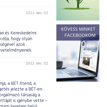
2022. dec. 02.
KÖVESS MINKET
ri és Kereskedelmi
FACEBOOKON!
célja, hogy olyan
tségével azok
övetelményeinek.
2022. dec. 02.
mja, a BÉT Xtend, a
tés jelezte a BÉT-en.
forgalmazó társaság a
ttáját is igénybe vette –
gram keretein belül,