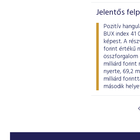
Jelentős fel
Pozitív hangu
BUX index 41 
képest. A rés
forint értékű 
összforgalom e
milliárd forin
nyerte, 69,2 m
milliárd forin
második helye