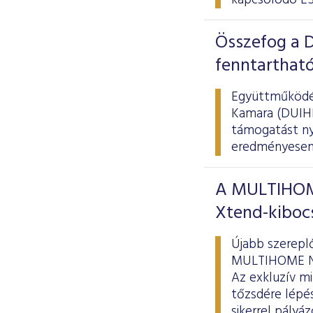
kapcsolódó ES
Összefog a D
fenntarthat
Együttműködés
Kamara (DUIHK)
támogatást nyú
eredményesen 
A MULTIHOME
Xtend-kiboc
Újabb szereplő
MULTIHOME Nyr
Az exkluzív mi
tőzsdére lépés
sikerrel pályá