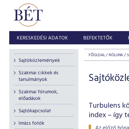
KERESKEDÉSI ADATOK
BEFEKTETŐK
FŐOLDAL
RÓLUNK
Sajtóközlemények
Szakmai cikkek és
Sajtóköz
tanulmányok
Szakmai fórumok,
előadások
Turbulens kö
Sajtókapcsolat
index – így 
Imázs fotók
Az előző hóna