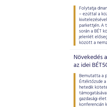
Folytatja dina
– ezúttal a kö
kivitelezésév
parkettjén. A 
során a BÉT kö
jelenlét elős
között a nemze
Növekedés a 
az idei BÉT5
Bemutatta a p
Értéktőzsde a 
hetedik kötet
támogatásával 
gazdasági élet
konferencián k