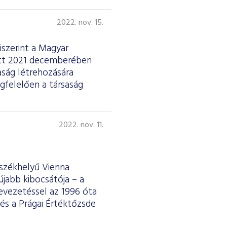
2022. nov. 15.
iszerint a Magyar
ött 2021 decemberében
aság létrehozására
gfelelően a társaság
2022. nov. 11.
 székhelyű Vienna
jabb kibocsátója – a
evezetéssel az 1996 óta
és a Prágai Értéktőzsde