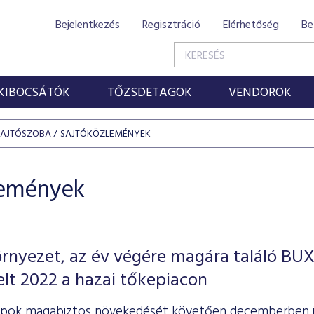
Bejelentkezés
Regisztráció
Elérhetőség
Be
KIBOCSÁTÓK
TŐZSDETAGOK
VENDOROK
SAJTÓSZOBA
SAJTÓKÖZLEMÉNYEK
lemények
rnyezet, az év végére magára találó BU
telt 2022 a hazai tőkepiacon
pok magabiztos növekedését követően decemberben is