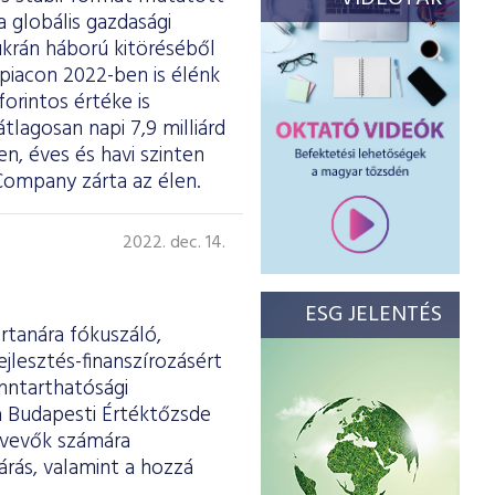
 globális gazdasági
ukrán háború kitöréséből
piacon 2022-ben is élénk
forintos értéke is
tlagosan napi 7,9 milliárd
n, éves és havi szinten
Company zárta az élen.
2022. dec. 14.
ESG JELENTÉS
rtanára fókuszáló,
lesztés-finanszírozásért
enntarthatósági
 a Budapesti Értéktőzsde
ztvevők számára
árás, valamint a hozzá