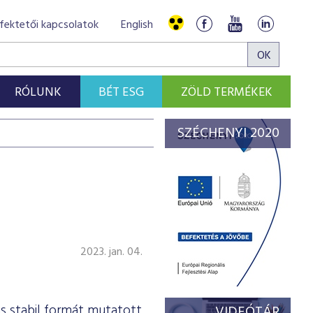
fektetői kapcsolatok
English
RÓLUNK
BÉT ESG
ZÖLD TERMÉKEK
SZÉCHENYI 2020
X
2023. jan. 04.
 stabil formát mutatott
VIDEÓTÁR