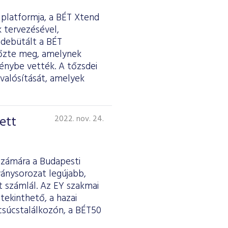
 platformja, a BÉT Xtend
 tervezésével,
 debütált a BÉT
előzte meg, amelynek
énybe vették. A tőzsdei
valósítását, amelyek
ett
2022. nov. 24.
számára a Budapesti
ványsorozat legújabb,
 számlál. Az EY szakmai
tekinthető, a hazai
csúcstalálkozón, a BÉT50