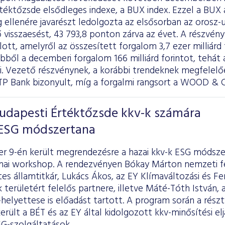
téktőzsde elsődleges indexe, a BUX index. Ezzel a BUX a
 ellenére javarészt ledolgozta az elsősorban az orosz-
visszaesést, 43 793,8 ponton zárva az évet. A részvény
lott, amelyről az összesített forgalom 3,7 ezer milliárd 
bből a decemberi forgalom 166 milliárd forintot, tehát á
ki. Vezető részvénynek, a korábbi trendeknek megfelelőe
TP Bank bizonyult, míg a forgalmi rangsort a WOOD & 
Budapesti Értéktőzsde kkv-k számára
 ESG módszertana
r 9-én került megrendezésre a hazai kkv-k ESG módsze
mai workshop. A rendezvényen Bókay Márton nemzeti fej
tes államtitkár, Lukács Ákos, az EY Klímaváltozási és F
 területért felelős partnere, illetve Máté-Tóth István,
helyettese is előadást tartott. A program során a rés
rült a BÉT és az EY által kidolgozott kkv-minősítési elj