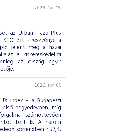
2026. ápr. 16.
ését az Urban Plaza Plus
 KEQI Zrt. – részvényei a
eplő jelent meg a hazai
lalat a kiskereskedelmi
jelenleg az ország egyik
etője.
2026. ápr. 01.
 BUX index – a Budapesti
z első negyedévben, míg
forgalma számottevően
rintot tett ki. A három
edeon sorrendben 452,4,