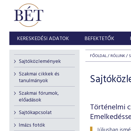
KERESKEDÉSI ADATOK
BEFEKTETŐK
FŐOLDAL
RÓLUNK
Sajtóközlemények
Szakmai cikkek és
Sajtóköz
tanulmányok
Szakmai fórumok,
előadások
Történelmi c
Sajtókapcsolat
Emelkedésse
Imázs fotók
Júliusban ism