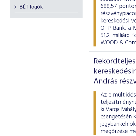
688,57 ponton
BÉT logók
részvénypiac
kereskedési v
OTP Bank, a M
51,2 milliárd 
WOOD & Compa
Rekordtelje
kereskedési
András részv
Az elmúlt idő
teljesítményne
ki Varga Mihál
csengetésén Ká
jegybankelnök 
megőrzése mel