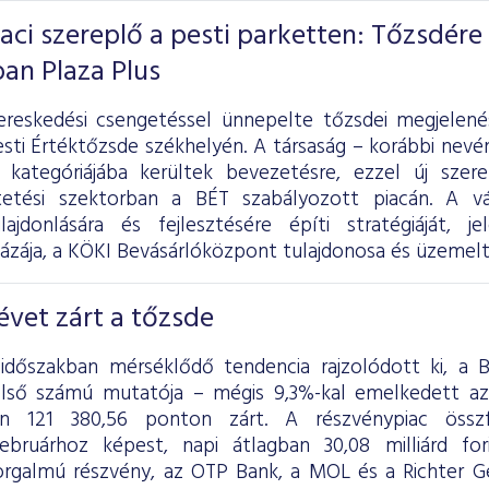
iaci szereplő a pesti parketten: Tőzsdére
ban Plaza Plus
ereskedési csengetéssel ünnepelte tőzsdei megjelen
sti Értéktőzsde székhelyén. A társaság – korábbi nevén
 kategóriájába kerültek bevezetésre, ezzel új szer
tetési szektorban a BÉT szabályozott piacán. A vál
lajdonlására és fejlesztésére építi stratégiáját, 
ázája, a KÖKI Bevásárlóközpont tulajdonosa és üzemelt
vet zárt a tőzsde
 időszakban mérséklődő tendencia rajzolódott ki, a
első számú mutatója – mégis 9,3%-kal emelkedett a
én 121 380,56 ponton zárt. A részvénypiac össz
ebruárhoz képest, napi átlagban 30,08 milliárd fo
rgalmú részvény, az OTP Bank, a MOL és a Richter G