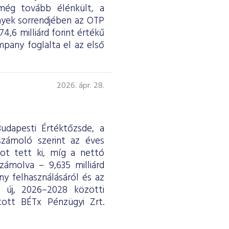
 még tovább élénkült, a
nyek sorrendjében az OTP
4,6 milliárd forint értékű
any foglalta el az első
2026. ápr. 28.
udapesti Értéktőzsde, a
eszámoló szerint az éves
ntot tett ki, míg a nettó
ámolva – 9,635 milliárd
y felhasználásáról és az
ág új, 2026–2028 közötti
tott BÉTx Pénzügyi Zrt.