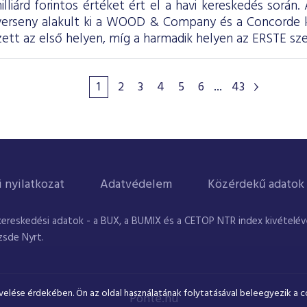
illiárd forintos értéket ért el a havi kereskedés során
 verseny alakult ki a WOOD & Company és a Concorde
tt az első helyen, míg a harmadik helyen az ERSTE sze
1
2
3
4
5
6
...
43
i nyilatkozat
Adatvédelem
Közérdekű adatok
kereskedési adatok - a BUX, a BUMIX és a CETOP NTR index kivételével
zsde Nyrt.
velése érdekében. Ön az oldal használatának folytatásával beleegyezik a c
Ponte.hu