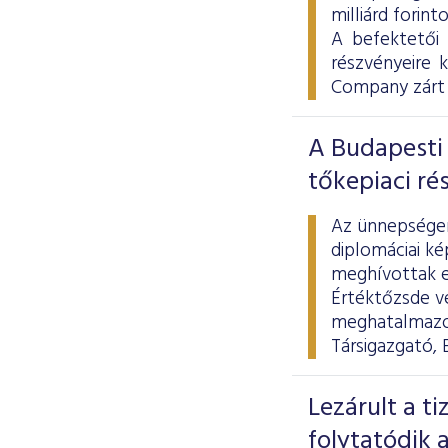
milliárd forint
A befektetői
részvényeire 
Company zárt 
A Budapesti 
tőkepiaci ré
Az ünnepségen 
diplomáciai ké
meghívottak el
Értéktőzsde ve
meghatalmazot
Társigazgató, 
Lezárult a t
folytatódik a