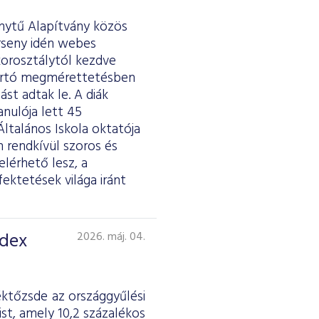
ánytű Alapítvány közös
erseny idén webes
 korosztálytól kezdve
tartó megmérettetésben
st adtak le. A diák
anulója lett 45
ltalános Iskola oktatója
 rendkívül szoros és
lérhető lesz, a
fektetések világa iránt
ndex
2026. máj. 04.
éktőzsde az országgyűlési
st, amely 10,2 százalékos