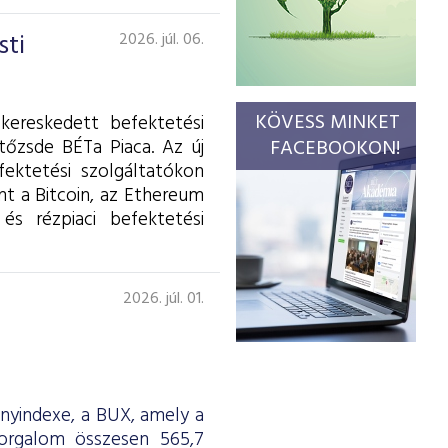
sti
2026. júl. 06.
KÖVESS MINKET
kereskedett befektetési
tőzsde BÉTa Piaca. Az új
FACEBOOKON!
fektetési szolgáltatókon
int a Bitcoin, az Ethereum
és rézpiaci befektetési
2026. júl. 01.
ényindexe, a BUX, amely a
forgalom összesen 565,7