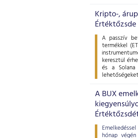
Kripto-, áru
Értéktőzsde
A passzív be
termékkel (ET
instrumentumo
keresztül érhe
és a Solana 
lehetőségeket
A BUX emelke
kiegyensúlyo
Értéktőzsdé
Emelkedéssel 
hónap végén 