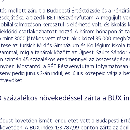
itás mellett zárult a Budapesti Értéktőzsde és a Pénzir
zsdejátéka, a tizedik BÉT Részvényfutam. A megújult v
obilalkalmazáson keresztül is elérhető volt, és iskolás
deklődő csatlakozhatott hozzá. A három hónapon át 
mint 3000 játékos vett részt, akik közel 35 000 megbízá
tese az Jurisich Miklós Gimnázium és Kollégium iskola t
zammal, míg a tanárok között az Újpesti Szűcs Sándor Á
en szintén 45 százalékos eredménnyel az összességében
enyben. Mostantól a BÉT Részvényfutam folyamatosan e
eny pedig június 3-án indul, és július közepéig várja a be
ztvevőket
 százalékos növekedéssel zárta a BUX i
iódust követően ismét lendületet vett a Budapesti Ért
követően. A BUX index 133 787,99 ponton zárta az áprili