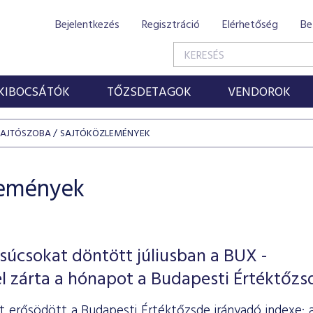
Bejelentkezés
Regisztráció
Elérhetőség
Be
KIBOCSÁTÓK
TŐZSDETAGOK
VENDOROK
SAJTÓSZOBA
SAJTÓKÖZLEMÉNYEK
lemények
súcsokat döntött júliusban a BUX -
l zárta a hónapot a Budapesti Értéktőzs
ét erősödött a Budapesti Értéktőzsde irányadó indexe: