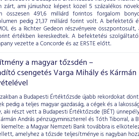
 zárt, ami júniushoz képest közel 5 százalékos növeke
on összesen 491,6 milliárd forintos forgalom bony
olumen pedig 21,37 milliárd forint volt. A befektetői 
OL és a Richter Gedeon részvényeire összpontosult, a
forint értékben kereskedtek. A befektetési szolgáltatók
ny vezette a Concorde és az ERSTE előtt.
sítmény a magyar tőzsdén –
ndító csengetés Varga Mihály és Kármán
ételével
szakban a Budapesti Értéktőzsde újabb rekordokat dönt
k pedig a teljes magyar gazdaság, a cégek és a lakosság 
y, aki részt vett a Budapesti Értéktőzsde (BÉT) ünnepél
rmán András pénzügyminiszterrel és Tóth Tiborral, a B
kiemelte: a Magyar Nemzeti Bank továbbra is elköteleze
lett, amelyhez a tőzsde teljesítménye is nagyban hozzá