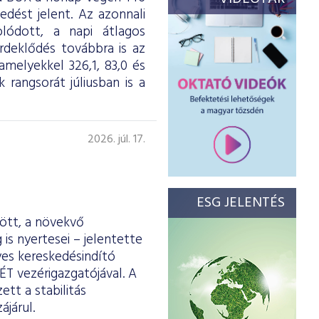
dést jelent. Az azonnali
olódott, a napi átlagos
érdeklődés továbbra is az
melyekkel 326,1, 83,0 és
 rangsorát júliusban is a
2026. júl. 17.
ESG JELENTÉS
ött, a növekvő
is nyertesei – jelentette
yes kereskedésindító
ÉT vezérigazgatójával. A
tt a stabilitás
járul.