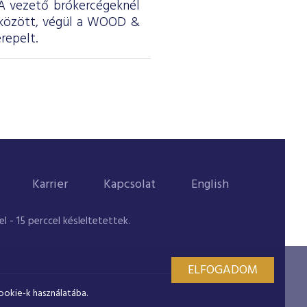
. A vezető brókercégeknél
 között, végül a WOOD &
repelt.
Karrier
Kapcsolat
English
 - 15 perccel késleltetettek.
ELFOGADOM
ookie-k használatába.