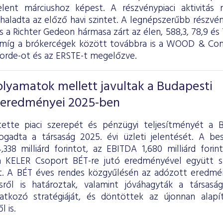
elent márciushoz képest. A részvénypiaci aktivitás
aladta az előző havi szintet. A legnépszerűbb részvé
 a Richter Gedeon hármasa zárt az élen, 588,3, 78,9 és 7
míg a brókercégek között továbbra is a WOOD & Comp
corde-ot és az ERSTE-t megelőzve.
folyamatok mellett javultak a Budapesti
 eredményei 2025-ben
ette piaci szerepét és pénzügyi teljesítményét a B
ogadta a társaság 2025. évi üzleti jelentését. A b
,338 milliárd forintot, az EBITDA 1,680 milliárd fori
 KELER Csoport BÉT-re jutó eredményével együtt sz
lt. A BÉT éves rendes közgyűlésén az adózott eredmén
ésről is határoztak, valamint jóváhagyták a társas
atkozó stratégiáját, és döntöttek az újonnan alapí
 is.