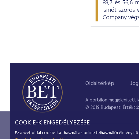
83,7 és 56,6 m
ismét szoros
Company végze
Oldaltérkép
Jog
A portálon megjelenített 
© 2019 Budapesti Értéktő
COOKIE-K ENGEDÉLYEZÉSE
Ez a weboldal cookie-kat használ az online felhasználói élmény nö