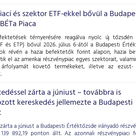
piaci és szektor ETF-ekkel bővül a Budape
 BÉTa Piaca
fektetések térnyerésére reagálva nyolc új tőzsdén 
F és ETP) bővül 2026. július 6-ától a Budapesti Érték
k révén a hazai befektetők forint alapon, hazai be
tik el az amerikai részvénypiac egyes szektorait, valam
árfolyamát követő termékeket, illetve az ezüst- 
.
déssel zárta a júniust – továbbra is
zott kereskedés jellemezte a Budapesti
t
zárta a júniust a Budapesti Értéktőzsde irányadó részv
139 892,19 ponton állt. Az azonnali részvénypiaci 