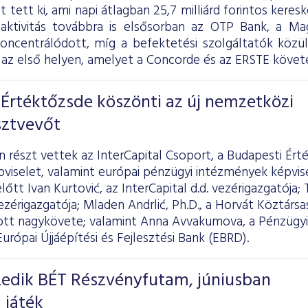
ot tett ki, ami napi átlagban 25,7 milliárd forintos kere
 aktivitás továbbra is elsősorban az OTP Bank, a 
koncentrálódott, míg a befektetési szolgáltatók köz
az első helyen, amelyet a Concorde és az ERSTE követe
Értéktőzsde köszönti az új nemzetközi
sztvevőt
részt vettek az InterCapital Csoport, a Budapesti Ért
pviselet, valamint európai pénzügyi intézmények képvi
őtt Ivan Kurtović, az InterCapital d.d. vezérigazgatója; 
zérigazgatója; Mladen Andrlić, Ph.D., a Horvát Köztársas
t nagykövete; valamint Anna Avvakumova, a Pénzügyi
Európai Újjáépítési és Fejlesztési Bank (EBRD).
izedik BÉT Részvényfutam, júniusban
 játék