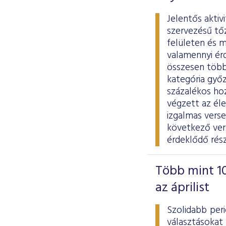
Jelentős aktiv
szervezésű tő
felületen és m
valamennyi ér
összesen több 
kategória győz
százalékos ho
végzett az él
izgalmas vers
következő vers
érdeklődő rés
Több mint 10
az áprilist
Szolidabb per
választásokat 