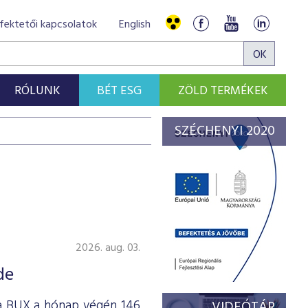
fektetői kapcsolatok
English
RÓLUNK
BÉT ESG
ZÖLD TERMÉKEK
SZÉCHENYI 2020
2026. aug. 03.
de
 a BUX a hónap végén 146
VIDEÓTÁR