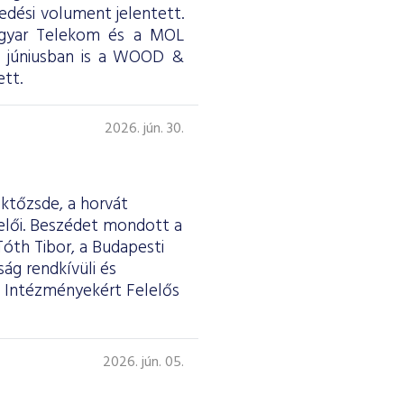
skedési volument jelentett.
Magyar Telekom és a MOL
ül júniusban is a WOOD &
tt.
2026. jún. 30.
éktőzsde, a horvát
selői. Beszédet mondott a
Tóth Tibor, a Budapesti
ág rendkívüli és
 Intézményekért Felelős
2026. jún. 05.