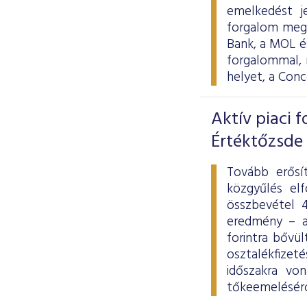
emelkedést j
forgalom megh
Bank, a MOL és
forgalommal, 
helyet, a Con
Aktív piaci 
Értéktőzsde
Tovább erősít
közgyűlés elf
összbevétel 4
eredmény – a
forintra bővü
osztalékfizet
időszakra von
tőkeemeléséről