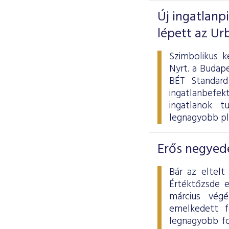
Új ingatlanp
lépett az Ur
Szimbolikus k
Nyrt. a Budape
BÉT Standard
ingatlanbefek
ingatlanok tu
legnagyobb pl
Erős negyedé
Bár az eltelt
Értéktőzsde 
március vég
emelkedett f
legnagyobb fo