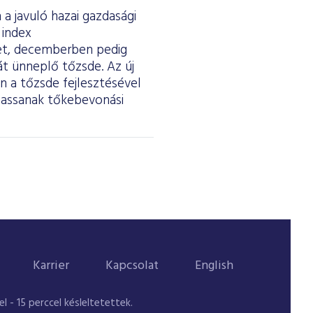
a javuló hazai gazdasági
 index
ket, decemberben pedig
át ünneplő tőzsde. Az új
 a tőzsde fejlesztésével
thassanak tőkebevonási
Karrier
Kapcsolat
English
 - 15 perccel késleltetettek.