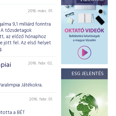
2016. márc. 01.
lma 9,1 milliárd forintra
t. A tőzsdetagok
ott, az előző hónaphoz
 jött fel. Az első helyet
.
piai
2016. febr. 02.
ESG JELENTÉS
ralimpiai Játékokra.
2016. febr. 01.
itotta a BÉT