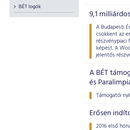
BÉT logók
9,1 milliárd
A Budapesti Ér
csökkent az er
részvénypiaci 
képest. A Wood
jelentős rész
A BÉT támog
és Paralimp
Támogatói nyil
Erősen indít
2016 első hóna