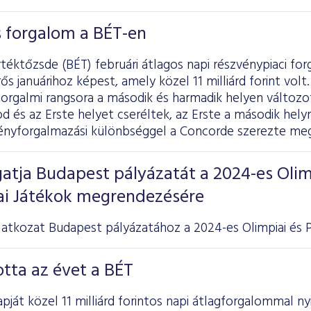
os forgalom a BÉT-en
téktőzsde (BÉT) februári átlagos napi részvénypiaci forga
ős januárihoz képest, amely közel 11 milliárd forint vol
forgalmi rangsora a második és harmadik helyen változ
 és az Erste helyet cseréltek, az Erste a második helyre
vényforgalmazási különbséggel a Concorde szerezte meg
atja Budapest pályázatát a 2024-es Olim
iai Játékok megrendezésére
atkozat Budapest pályázatához a 2024-es Olimpiai és Pa
otta az évet a BÉT
pját közel 11 milliárd forintos napi átlagforgalommal ny