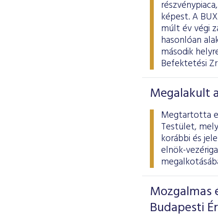
részvénypiaca
képest. A BUX
múlt év végi 
hasonlóan alak
második helyr
Befektetési Zr
Megalakult 
Megtartotta el
Testület, mely
korábbi és jel
elnök-vezériga
megalkotásába
Mozgalmas é
Budapesti É