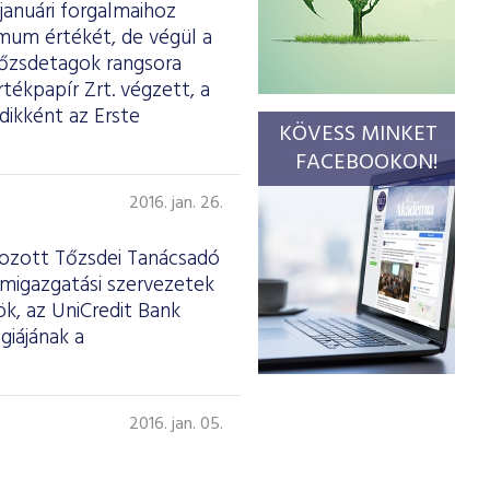
januári forgalmaihoz
imum értékét, de végül a
tőzsdetagok rangsora
tékpapír Zrt. végzett, a
dikként az Erste
KÖVESS MINKET
FACEBOOKON!
2016. jan. 26.
ehozott Tőzsdei Tanácsadó
amigazgatási szervezetek
ök, az UniCredit Bank
giájának a
2016. jan. 05.