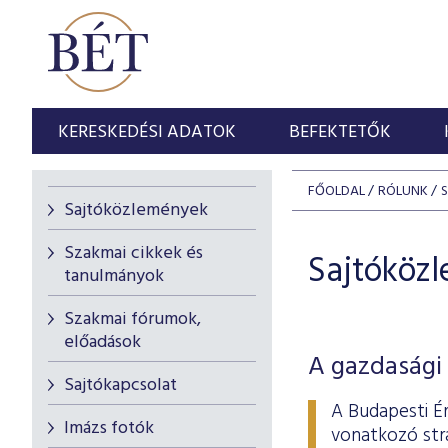
KERESKEDÉSI ADATOK
BEFEKTETŐK
FŐOLDAL
RÓLUNK
Sajtóközlemények
Szakmai cikkek és
Sajtóköz
tanulmányok
Szakmai fórumok,
előadások
A gazdasági 
Sajtókapcsolat
A Budapesti É
Imázs fotók
vonatkozó stra