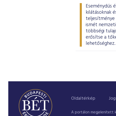
Eseménydús év 
kilátásoknak 
teljesítménye
ismét nemzeti 
többségi tula
erősítse a tők
lehetőséghez
Oldaltérkép
Jog
A portálon megjelenített 