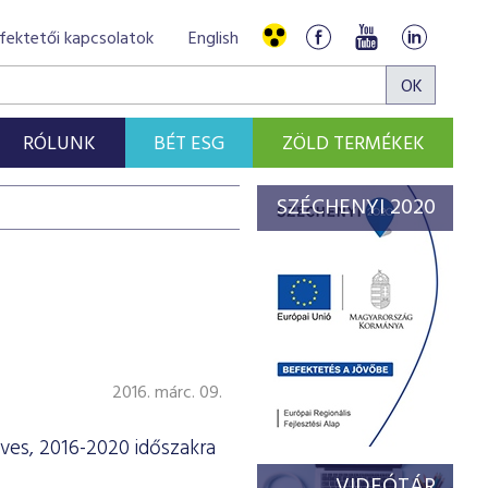
fektetői kapcsolatok
English
RÓLUNK
BÉT ESG
ZÖLD TERMÉKEK
SZÉCHENYI 2020
2016. márc. 09.
ves, 2016-2020 időszakra
VIDEÓTÁR