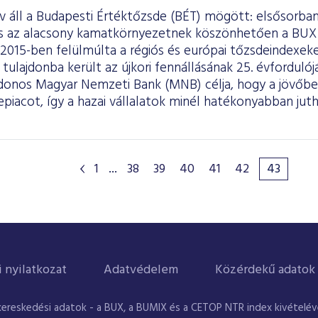
áll a Budapesti Értéktőzsde (BÉT) mögött: elsősorban 
és az alacsony kamatkörnyezetnek köszönhetően a BUX
 2015-ben felülmúlta a régiós és európai tőzsdeindexe
tulajdonba került az újkori fennállásának 25. évfordulój
jdonos Magyar Nemzeti Bank (MNB) célja, hogy a jövőben
epiacot, így a hazai vállalatok minél hatékonyabban ju
.
1
...
38
39
40
41
42
43
i nyilatkozat
Adatvédelem
Közérdekű adatok
kereskedési adatok - a BUX, a BUMIX és a CETOP NTR index kivételével