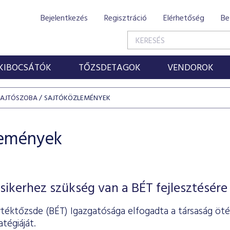
Bejelentkezés
Regisztráció
Elérhetőség
Be
KIBOCSÁTÓK
TŐZSDETAGOK
VENDOROK
SAJTÓSZOBA
SAJTÓKÖZLEMÉNYEK
lemények
sikerhez szükség van a BÉT fejlesztésére
rtéktőzsde (BÉT) Igazgatósága elfogadta a társaság öté
tégiáját.