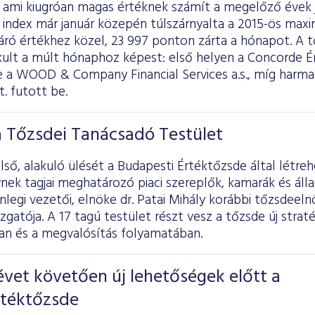
, ami kiugróan magas értéknek számít a megelőző évek 
 index már január közepén túlszárnyalta a 2015-ös max
záró értékhez közel, 23 997 ponton zárta a hónapot. A 
ult a múlt hónaphoz képest: első helyen a Concorde Ér
e a WOOD & Company Financial Services a.s., míg harma
t. futott be.
a Tőzsdei Tanácsadó Testület
ső, alakuló ülését a Budapesti Értéktőzsde által létr
nek tagjai meghatározó piaci szereplők, kamarák és áll
enlegi vezetői, elnöke dr. Patai Mihály korábbi tőzsdeeln
zgatója. A 17 tagú testület részt vesz a tőzsde új straté
n és a megvalósítás folyamatában.
vet követően új lehetőségek előtt a
rtéktőzsde