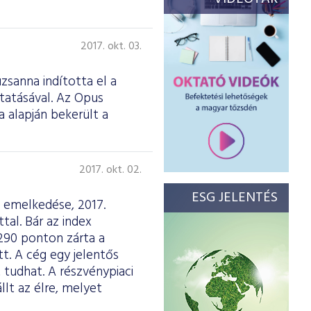
2017. okt. 03.
zsanna indította el a
tatásával. Az Opus
 alapján bekerült a
2017. okt. 02.
ESG JELENTÉS
ó emelkedése, 2017.
al. Bár az index
 290 ponton zárta a
t. A cég egy jelentős
 tudhat. A részvénypiaci
lt az élre, melyet