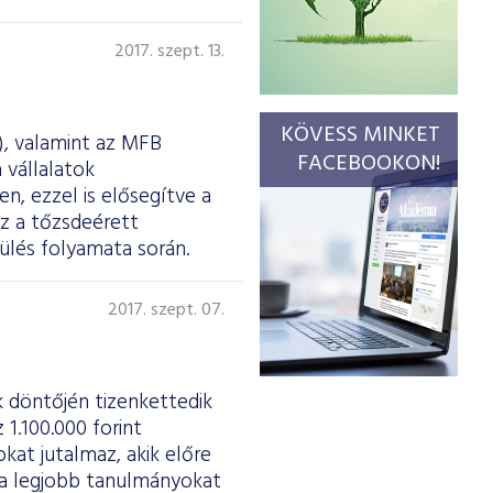
2017. szept. 13.
KÖVESS MINKET
, valamint az MFB
FACEBOOKON!
 vállalatok
n, ezzel is elősegítve a
z a tőzsdeérett
zülés folyamata során.
2017. szept. 07.
k döntőjén tizenkettedik
1.100.000 forint
okat jutalmaz, akik előre
 a legjobb tanulmányokat