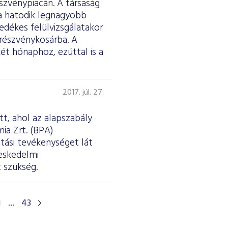
szvénypiacán. A társaság
a hatodik legnagyobb
edékes felülvizsgálatakor
 részvénykosárba. A
ét hónaphoz, ezúttal is a
2017. júl. 27.
tt, ahol az alapszabály
ia Zrt. (BPA)
tási tevékenységet lát
reskedelmi
 szükség.
1
...
43