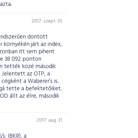
azta.
2017. szept. 01.
endszerűen döntött
 környékén járt az index,
zonban itt sem pihent
ve 38 092 ponton
an tették közé második
Jelentett az OTP, a
cégként a Waberer’s is.
á tette a befektetőiket.
OD állt az élre, második
2017. aug. 31.
S: IBKR), a