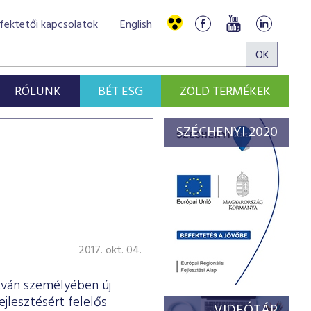
fektetői kapcsolatok
English
RÓLUNK
BÉT ESG
ZÖLD TERMÉKEK
SZÉCHENYI 2020
2017. okt. 04.
tván személyében új
jlesztésért felelős
VIDEÓTÁR