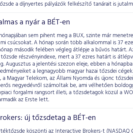
Tőzsde a díjnyertes pályázók felkészítő tanárait is jutalm
almas a nyár a BÉT-en
 hónapjában sem pihent meg a BUX, szinte már menetr
mi csúcsokat. A hónap során több alkalommal is 37 ezer
hónap második felében végleg átlépje a bűvös határt. A
tőzsde részvényindexe, mert a 37 ezres határt is átlép
g. Augusztus a jelentési szezon eleje, ebben a hónapb
edményeiket a legnagyobb magyar hazai tőzsdei cégek. 
, a Magyar Telekom, az Állami Nyomda és újonc tőzsdei 
erős negyedévről számoltak be, ami vélhetően boldogg
piaci forgalmi rangsort illeti, a tőzsdetagok közül a WO
rmadik az Erste lett.
Brokers: új tőzsdetag a BÉT-en
téktőzsde köszönti az Interactive Brokers-t (NASDAQ G