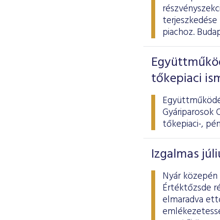
részvényszekci
terjeszkedése
piachoz. Budap
Együttműköd
tőkepiaci is
Együttműködés
Gyáriparosok O
tőkepiaci-, pé
Izgalmas júl
Nyár közepén 
Értéktőzsde ré
elmaradva ett
emlékezetessé 