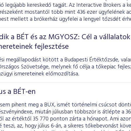
ó legújabb kereskedő tagját. Az Interactive Brokers a k
 részeként mostantól több mint 436 ezer ügyfelének a
est mellett a brókerház ügyfelei a lengyel tőzsdét érhe
ik a BÉT és az MGYOSZ: Cél a vállalatok
mereteinek fejlesztése
i megállapodást kötött a Budapesti Értéktőzsde, val
rszágos Szövetsége, melynek fő célja a tőkepiac fejlesz
nzügyi ismereteinek előmozdítása.
ius a BÉT-en
sem pihent meg a BUX, ismét történelmi csúcsot dönt
szvényindexe, miután júliusban többször is átlépte a 36 
ől az értéktől 35 770 ponton zárta a hónapot. Ami azo
teszi, az, hogy július 6-án, a sikeres tőkebevonást köv