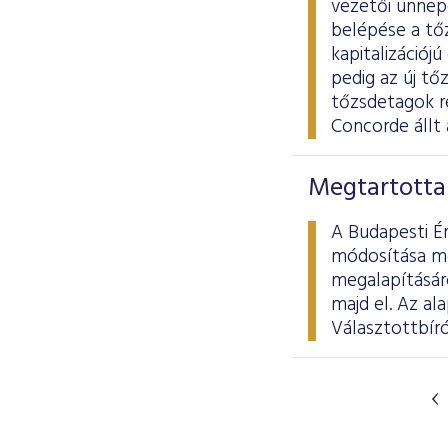
vezetői ünnepé
belépése a tő
kapitalizációj
pedig az új tő
tőzsdetagok ré
Concorde állt 
Megtartotta 
A Budapesti Ér
módosítása me
megalapításáró
majd el. Az al
Választottbíró