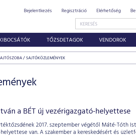
Bejelentkezés
Regisztráció
Elérhetőség
Be
KIBOCSÁTÓK
TŐZSDETAGOK
VENDOROK
SAJTÓSZOBA
SAJTÓKÖZLEMÉNYEK
lemények
tván a BÉT új vezérigazgató-helyettese
rtéktőzsdének 2017. szeptember végétől Máté-Tóth Is
helyettese van. A szakember a kereskedésért és üzletfe