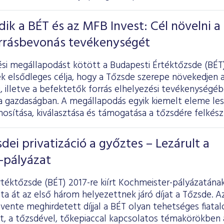
k a BÉT és az MFB Invest: Cél növelni a
orrásbevonás tevékenységét
i megállapodást kötött a Budapesti Értéktőzsde (BÉT)
k elsődleges célja, hogy a Tőzsde szerepe növekedjen a
, illetve a befektetők forrás elhelyezési tevékenységébe
a gazdaságban. A megállapodás egyik kiemelt eleme les
nosítása, kiválasztása és támogatása a tőzsdére felkés
sdei privatizáció a győztes – Lezárult a
-pályázat
téktőzsde (BÉT) 2017-re kiírt Kochmeister-pályázatána
a át az első három helyezettnek járó díjat a Tőzsde. Az 
évente meghirdetett díjjal a BÉT olyan tehetséges fiatal
, a tőzsdével, tőkepiaccal kapcsolatos témakörökben