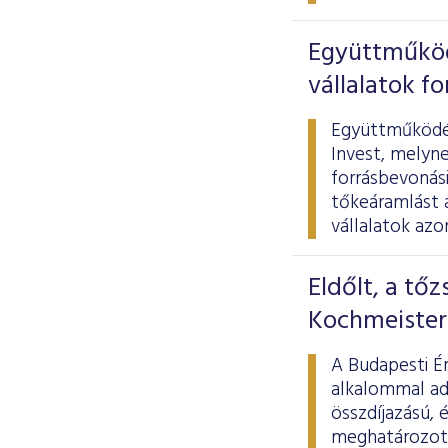
Együttműködi
vállalatok f
Együttműködés
Invest, melyne
forrásbevonási
tőkeáramlást 
vállalatok azo
Eldőlt, a tőz
Kochmeister
A Budapesti Ér
alkalommal adt
összdíjazású, 
meghatározott