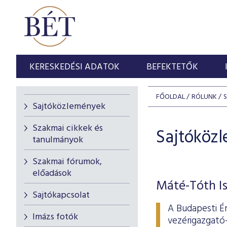
KERESKEDÉSI ADATOK
BEFEKTETŐK
FŐOLDAL
RÓLUNK
Sajtóközlemények
Szakmai cikkek és
Sajtóköz
tanulmányok
Szakmai fórumok,
előadások
Máté-Tóth Is
Sajtókapcsolat
A Budapesti É
Imázs fotók
vezérigazgató-