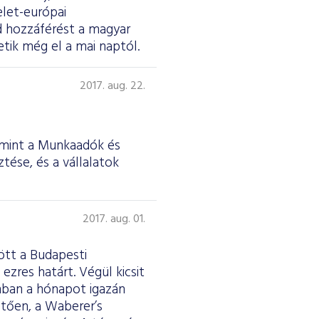
elet-európai
d hozzáférést a magyar
tik még el a mai naptól.
2017. aug. 22.
amint a Munkaadók és
tése, és a vállalatok
2017. aug. 01.
ött a Budapesti
ezres határt. Végül kicsit
nban a hónapot igazán
etően, a Waberer’s