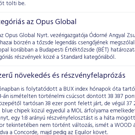
t tölti be.
egóriás az Opus Global
z Opus Global Nyrt. vezérigazgatója Ódorné Angyal Zsu
 hazai börzén a tőzsde legendás csengőjének megszólal
ppal korábban a Budapesti Értéktőzsde (BÉT) határozata
óriás részvények közé a Standard kategóriából.
erű növekedés és részvényfelaprózás
hónapban is folytatódott a BUX index hónapok óta tart
-án ismételten történelmi csúcsot döntött 38 387 pontt
epétől tartósan 38 ezer pont felett járt, de végül 37
A blue chipek közül egyedül a MOL árfolyama emelkedet
yt, egy 1:8 arányú részvényfelosztást is a háta mögött
sor tekintetében nem történt változás, ismét a WOOD ál
adva a Concorde, majd pedig az Equilor követ.