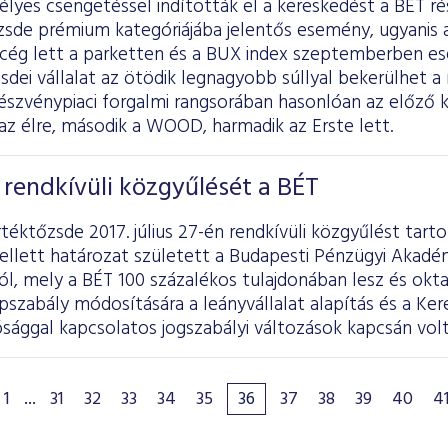
lyes csengetéssel indították el a kereskedést a BÉT ré
zsde prémium kategóriájába jelentős esemény, ugyanis 
ú cég lett a parketten és a BUX index szeptemberben es
zsdei vállalat az ötödik legnagyobb súllyal bekerülhet a
szvénypiaci forgalmi rangsorában hasonlóan az előző k
az élre, második a WOOD, harmadik az Erste lett.
rendkívüli közgyűlését a BÉT
téktőzsde 2017. július 27-én rendkívüli közgyűlést tarto
llett határozat született a Budapesti Pénzügyi Akadém
l, mely a BÉT 100 százalékos tulajdonában lesz és okta
apszabály módosítására a leányvállalat alapítás és a Ke
sággal kapcsolatos jogszabályi változások kapcsán volt
1
...
31
32
33
34
35
36
37
38
39
40
4