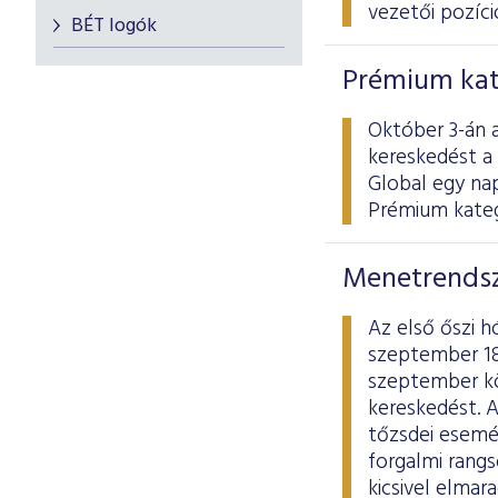
vezetői pozíció
BÉT logók
Prémium kat
Október 3-án a
kereskedést a
Global egy na
Prémium kateg
Menetrendsz
Az első őszi 
szeptember 18
szeptember köz
kereskedést. 
tőzsdei esemén
forgalmi rang
kicsivel elmar