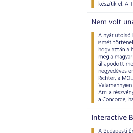
készítik el. A 
Nem volt un
A nyár utolsó
ismét történel
hogy aztán a 
meg a magyar 
állapodott me
negyedéves er
Richter, a MOL
Valamennyien 
Ami a részvény
a Concorde, ha
Interactive 
A Budapesti Ér