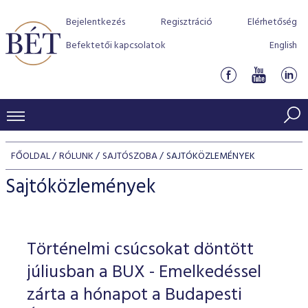
Bejelentkezés
Regisztráció
Elérhetőség
Befektetői kapcsolatok
English
KERESKEDÉSI ADATOK
FŐOLDAL
RÓLUNK
SAJTÓSZOBA
SAJTÓKÖZLEMÉNYEK
INDEXEK
BEFEKTETŐK
Sajtóközlemények
Részvényindexek
Piaci forgalom
Termékcsoportok
KIBOCSÁTÓK
Kötvényindexek
Kedvenc instrumentumok
Szabályozás
Indexek
Részvény és vállalati kötvény tőzsdei bevezetését támoga
Történelmi csúcsokat döntött
TŐZSDETAGOK
Jelzáloglevél indexek
program
Azonnali Piac
Alkalmazott díjstruktúra
BÉT szabályzatok
Részvény szekció
júliusban a BUX - Emelkedéssel
Tőzsdetagok, üzletkötők
VENDOROK
Vállalati kötvény indexek
Származékos piac
BÉT Xtend - Részvénypiac egyszerűen
Részvények
zárta a hónapot a Budapesti
Elszámolás
Befektetővédelem
Hitelpapír szekció
Útmutató a taggá váláshoz