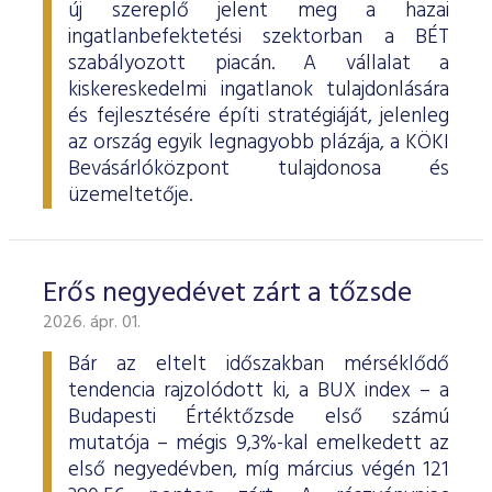
új szereplő jelent meg a hazai
ingatlanbefektetési szektorban a BÉT
szabályozott piacán. A vállalat a
kiskereskedelmi ingatlanok tulajdonlására
és fejlesztésére építi stratégiáját, jelenleg
az ország egyik legnagyobb plázája, a KÖKI
Bevásárlóközpont tulajdonosa és
üzemeltetője.
Erős negyedévet zárt a tőzsde
2026. ápr. 01.
Bár az eltelt időszakban mérséklődő
tendencia rajzolódott ki, a BUX index – a
Budapesti Értéktőzsde első számú
mutatója – mégis 9,3%-kal emelkedett az
első negyedévben, míg március végén 121