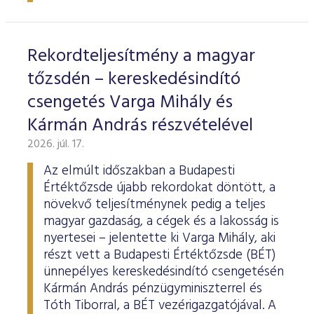
ESG Útmutató
Rekordteljesítmény a magyar
tőzsdén – kereskedésindító
csengetés Varga Mihály és
Kármán András részvételével
2026. júl. 17.
Az elmúlt időszakban a Budapesti
Értéktőzsde újabb rekordokat döntött, a
növekvő teljesítménynek pedig a teljes
magyar gazdaság, a cégek és a lakosság is
nyertesei – jelentette ki Varga Mihály, aki
részt vett a Budapesti Értéktőzsde (BÉT)
ünnepélyes kereskedésindító csengetésén
Kármán András pénzügyminiszterrel és
Tóth Tiborral, a BÉT vezérigazgatójával. A