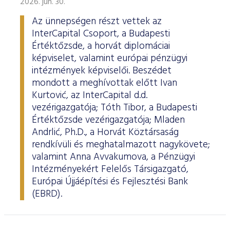
2026. jún. 30.
Az ünnepségen részt vettek az
InterCapital Csoport, a Budapesti
Értéktőzsde, a horvát diplomáciai
képviselet, valamint európai pénzügyi
intézmények képviselői. Beszédet
mondott a meghívottak előtt Ivan
Kurtović, az InterCapital d.d.
vezérigazgatója; Tóth Tibor, a Budapesti
Értéktőzsde vezérigazgatója; Mladen
Andrlić, Ph.D., a Horvát Köztársaság
rendkívüli és meghatalmazott nagykövete;
valamint Anna Avvakumova, a Pénzügyi
Intézményekért Felelős Társigazgató,
Európai Újjáépítési és Fejlesztési Bank
(EBRD).