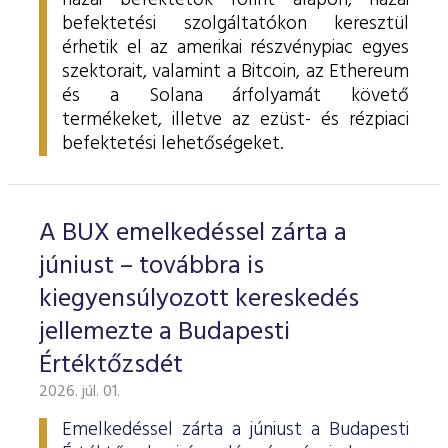
hazai befektetők forint alapon, hazai
befektetési szolgáltatókon keresztül
érhetik el az amerikai részvénypiac egyes
szektorait, valamint a Bitcoin, az Ethereum
és a Solana árfolyamát követő
termékeket, illetve az ezüst- és rézpiaci
befektetési lehetőségeket.
A BUX emelkedéssel zárta a
júniust – továbbra is
kiegyensúlyozott kereskedés
jellemezte a Budapesti
Értéktőzsdét
2026. júl. 01.
Emelkedéssel zárta a júniust a Budapesti