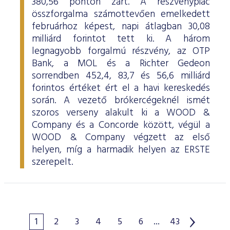
380,56 ponton zárt. A részvénypiac
összforgalma számottevően emelkedett
februárhoz képest, napi átlagban 30,08
milliárd forintot tett ki. A három
legnagyobb forgalmú részvény, az OTP
Bank, a MOL és a Richter Gedeon
sorrendben 452,4, 83,7 és 56,6 milliárd
forintos értéket ért el a havi kereskedés
során. A vezető brókercégeknél ismét
szoros verseny alakult ki a WOOD &
Company és a Concorde között, végül a
WOOD & Company végzett az első
helyen, míg a harmadik helyen az ERSTE
szerepelt.
1
2
3
4
5
6
...
43