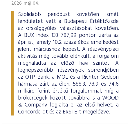
2026. máj. 04.
Szolidabb periódust követően ismét
lendületet vett a Budapesti Értéktőzsde
az országgyűlési választásokat követően.
A BUX index 133 787,99 ponton zárta az
áprilist, amely 10,2 százalékos emelkedést
jelent márciushoz képest. A részvénypiaci
aktivitás még tovább élénkült, a forgalom
meghaladta az előző havi szintet. A
legnépszerűbb részvények sorrendjében
az OTP Bank, a MOL és a Richter Gedeon
hármasa zárt az élen, 588,3, 78,9 és 74,6
milliárd forint értékű forgalommal, míg a
brókercégek között továbbra is a WOOD
& Company foglalta el az első helyet, a
Concorde-ot és az ERSTE-t megelőzve.