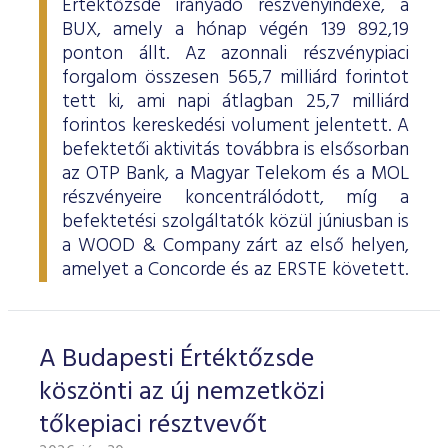
Értéktőzsde irányadó részvényindexe, a
BUX, amely a hónap végén 139 892,19
ponton állt. Az azonnali részvénypiaci
forgalom összesen 565,7 milliárd forintot
tett ki, ami napi átlagban 25,7 milliárd
forintos kereskedési volument jelentett. A
befektetői aktivitás továbbra is elsősorban
az OTP Bank, a Magyar Telekom és a MOL
részvényeire koncentrálódott, míg a
befektetési szolgáltatók közül júniusban is
a WOOD & Company zárt az első helyen,
amelyet a Concorde és az ERSTE követett.
A Budapesti Értéktőzsde
köszönti az új nemzetközi
tőkepiaci résztvevőt