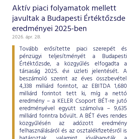
Aktív piaci folyamatok mellett
javultak a Budapesti Értéktőzsde
eredményei 2025-ben
2026. ápr. 28.
Tovább erősítette piaci szerepét és
pénzügyi teljesítményét a Budapesti
Értéktőzsde, a közgyűlés elfogadta a
társaság 2025. évi üzleti jelentését. A
beszámoló szerint az éves összbevétel
4,338 milliárd forintot, az EBITDA 1,680
milliárd forintot tett ki, míg a nettó
eredmény – a KELER Csoport BÉT-re jutó
eredményével együtt számolva – 9,635
milliárd forintra bővült. A BÉT éves rendes
közgyűlésén az adózott eredmény
felhasználásáról és az osztalékfizetésről is
határoztak, valamint jóváhagyták a