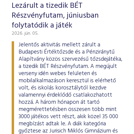
Lezárult a tizedik BÉT
Részvényfutam, júniusban
folytatódik a játék
2026. jún. 05.
Jelentős aktivitás mellett zárult a
Budapesti Értéktőzsde és a Pénziránytű
Alapítvány közös szervezésű tőzsdejátéka,
a tizedik BÉT Részvényfutam. A megújult
verseny idén webes felületen és
mobilalkalmazáson keresztül is elérhető
volt, és iskolás korosztálytól kezdve
valamennyi érdeklődő csatlakozhatott
hozzá. A három hónapon át tartó
megmérettetésben összesen több mint
3000 játékos vett részt, akik közel 35 000
megbízást adtak le. A diák kategória
győztese az Jurisich Miklós Gimnázium és