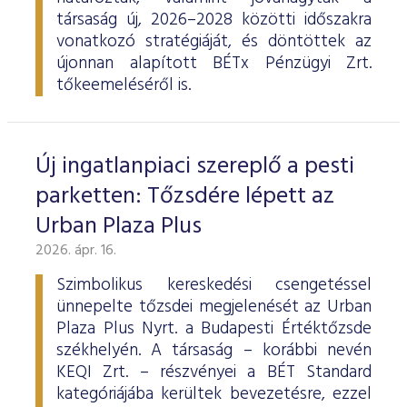
társaság új, 2026–2028 közötti időszakra
vonatkozó stratégiáját, és döntöttek az
újonnan alapított BÉTx Pénzügyi Zrt.
tőkeemeléséről is.
Új ingatlanpiaci szereplő a pesti
parketten: Tőzsdére lépett az
Urban Plaza Plus
2026. ápr. 16.
Szimbolikus kereskedési csengetéssel
ünnepelte tőzsdei megjelenését az Urban
Plaza Plus Nyrt. a Budapesti Értéktőzsde
székhelyén. A társaság – korábbi nevén
KEQI Zrt. – részvényei a BÉT Standard
kategóriájába kerültek bevezetésre, ezzel