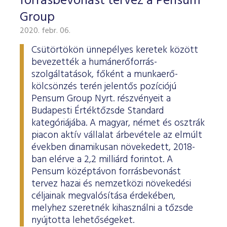
forrásbevonást tervez a Pensum
Group
2020. febr. 06.
Csütörtökön ünnepélyes keretek között
bevezették a humánerőforrás-
szolgáltatások, főként a munkaerő-
kölcsönzés terén jelentős pozíciójú
Pensum Group Nyrt. részvényeit a
Budapesti Értéktőzsde Standard
kategóriájába. A magyar, német és osztrák
piacon aktív vállalat árbevétele az elmúlt
években dinamikusan növekedett, 2018-
ban elérve a 2,2 milliárd forintot. A
Pensum középtávon forrásbevonást
tervez hazai és nemzetközi növekedési
céljainak megvalósítása érdekében,
melyhez szeretnék kihasználni a tőzsde
nyújtotta lehetőségeket.