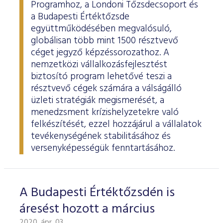
ESG Útmutató
Programhoz, a Londoni Tőzsdecsoport és
a Budapesti Értéktőzsde
együttműködésében megvalósuló,
globálisan több mint 1500 résztvevő
céget jegyző képzéssorozathoz. A
nemzetközi vállalkozásfejlesztést
biztosító program lehetővé teszi a
résztvevő cégek számára a válságálló
üzleti stratégiák megismerését, a
menedzsment krízishelyzetekre való
felkészítését, ezzel hozzájárul a vállalatok
tevékenységének stabilitásához és
versenyképességük fenntartásához.
A Budapesti Értéktőzsdén is
áresést hozott a március
2020. ápr. 03.