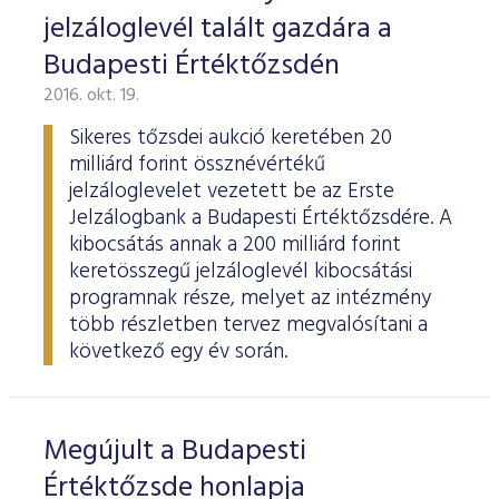
jelzáloglevél talált gazdára a
Budapesti Értéktőzsdén
2016. okt. 19.
Sikeres tőzsdei aukció keretében 20
milliárd forint össznévértékű
jelzáloglevelet vezetett be az Erste
Jelzálogbank a Budapesti Értéktőzsdére. A
kibocsátás annak a 200 milliárd forint
keretösszegű jelzáloglevél kibocsátási
programnak része, melyet az intézmény
több részletben tervez megvalósítani a
következő egy év során.
Megújult a Budapesti
Értéktőzsde honlapja