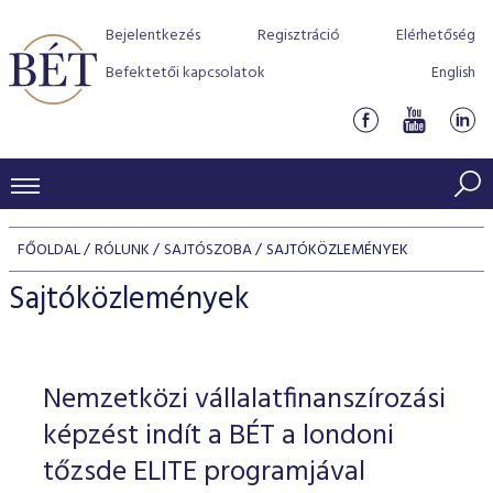
Bejelentkezés
Regisztráció
Elérhetőség
Befektetői kapcsolatok
English
KERESKEDÉSI ADATOK
FŐOLDAL
RÓLUNK
SAJTÓSZOBA
SAJTÓKÖZLEMÉNYEK
INDEXEK
BEFEKTETŐK
Sajtóközlemények
Részvényindexek
Piaci forgalom
Termékcsoportok
KIBOCSÁTÓK
Kötvényindexek
Kedvenc instrumentumok
Szabályozás
Indexek
Részvény és vállalati kötvény tőzsdei bevezetését támoga
Nemzetközi vállalatfinanszírozási
TŐZSDETAGOK
Jelzáloglevél indexek
program
Azonnali Piac
Alkalmazott díjstruktúra
BÉT szabályzatok
Részvény szekció
képzést indít a BÉT a londoni
Tőzsdetagok, üzletkötők
VENDOROK
Vállalati kötvény indexek
Származékos piac
BÉT Xtend - Részvénypiac egyszerűen
Részvények
tőzsde ELITE programjával
Elszámolás
Befektetővédelem
Hitelpapír szekció
Útmutató a taggá váláshoz