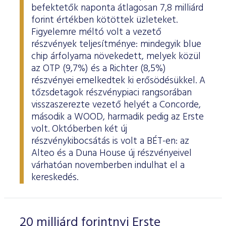
befektetők naponta átlagosan 7,8 milliárd
forint értékben kötöttek üzleteket.
Figyelemre méltó volt a vezető
részvények teljesítménye: mindegyik blue
chip árfolyama növekedett, melyek közül
az OTP (9,7%) és a Richter (8,5%)
részvényei emelkedtek ki erősödésükkel. A
tőzsdetagok részvénypiaci rangsorában
visszaszerezte vezető helyét a Concorde,
második a WOOD, harmadik pedig az Erste
volt. Októberben két új
részvénykibocsátás is volt a BÉT-en: az
Alteo és a Duna House új részvényeivel
várhatóan novemberben indulhat el a
kereskedés.
20 milliárd forintnyi Erste