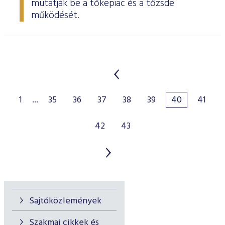
mutatják be a tőkepiac és a tőzsde
működését.
1
...
35
36
37
38
39
40
41
42
43
Sajtóközlemények
Szakmai cikkek és