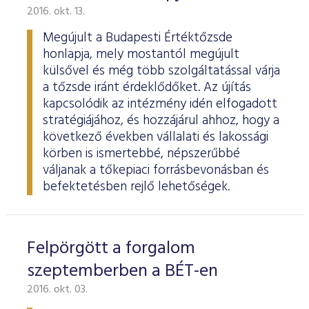
2016. okt. 13.
Megújult a Budapesti Értéktőzsde
honlapja, mely mostantól megújult
külsővel és még több szolgáltatással várja
a tőzsde iránt érdeklődőket. Az újítás
kapcsolódik az intézmény idén elfogadott
stratégiájához, és hozzájárul ahhoz, hogy a
következő években vállalati és lakossági
körben is ismertebbé, népszerűbbé
váljanak a tőkepiaci forrásbevonásban és
befektetésben rejlő lehetőségek.
Felpörgött a forgalom
szeptemberben a BÉT-en
2016. okt. 03.