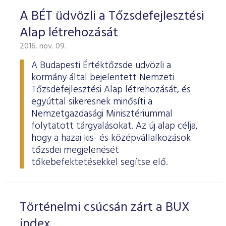
ESG Útmutató
A BÉT üdvözli a Tőzsdefejlesztési
Alap létrehozását
2016. nov. 09.
A Budapesti Értéktőzsde üdvözli a
kormány által bejelentett Nemzeti
Tőzsdefejlesztési Alap létrehozását, és
egyúttal sikeresnek minősíti a
Nemzetgazdasági Minisztériummal
folytatott tárgyalásokat. Az új alap célja,
hogy a hazai kis- és középvállalkozások
tőzsdei megjelenését
tőkebefektetésekkel segítse elő.
Történelmi csúcsán zárt a BUX
index