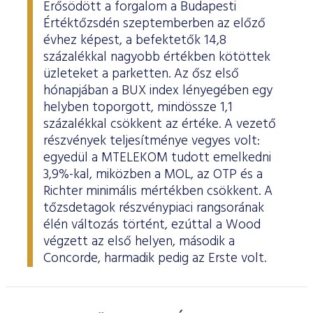
Erősödött a forgalom a Budapesti
Értéktőzsdén szeptemberben az előző
évhez képest, a befektetők 14,8
százalékkal nagyobb értékben kötöttek
üzleteket a parketten. Az ősz első
hónapjában a BUX index lényegében egy
helyben toporgott, mindössze 1,1
százalékkal csökkent az értéke. A vezető
részvények teljesítménye vegyes volt:
egyedül a MTELEKOM tudott emelkedni
3,9%-kal, miközben a MOL, az OTP és a
Richter minimális mértékben csökkent. A
tőzsdetagok részvénypiaci rangsorának
élén változás történt, ezúttal a Wood
végzett az első helyen, második a
Concorde, harmadik pedig az Erste volt.