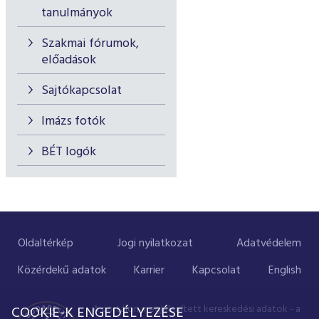
tanulmányok
Szakmai fórumok,
előadások
Sajtókapcsolat
Imázs fotók
BÉT logók
Oldaltérkép
Jogi nyilatkozat
Adatvédelem
Közérdekű adatok
Karrier
Kapcsolat
English
A portálon megjelenített kereskedési adatok - a
COOKIE-K ENGEDÉLYEZÉSE