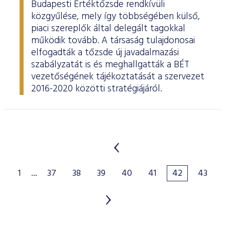
Budapesti Értéktőzsde rendkívüli
közgyűlése, mely így többségében külső,
piaci szereplők által delegált tagokkal
működik tovább. A társaság tulajdonosai
elfogadták a tőzsde új javadalmazási
szabályzatát is és meghallgatták a BÉT
vezetőségének tájékoztatását a szervezet
2016-2020 közötti stratégiájáról.
1
...
37
38
39
40
41
42
43