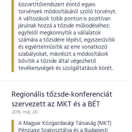
ESG Útmutató
közvetítőrendszert érintő egyes
törvények módosításáról szóló törvényt.
A változások több ponton is pozitívan
járulnak hozzá a tőzsde működéséhez:
egyfelől megkönnyítik a vállalatok
számára a tőzsdére lépést, egyszerűsítik
és egyértelműsítik az erre vonatkozó
szabályokat, másrészt a módosítások
bővítik a tőzsde által végezhető
tevékenységek és szolgáltatások körét.
Regionális tőzsde-konferenciát
szervezett az MKT és a BÉT
2016. máj. 26.
A Magyar Közgazdasági Társaság (MKT)
Pénzügyi Szakosztálya és a Budapesti