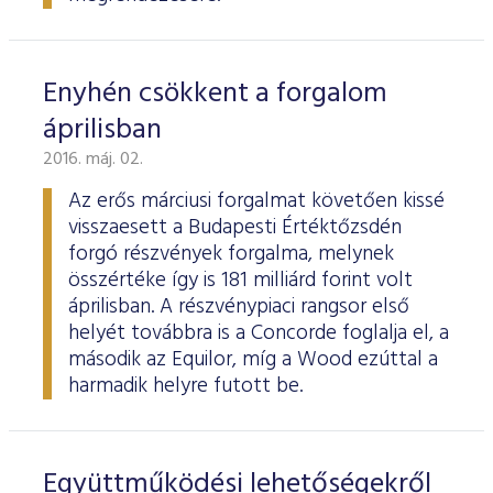
Enyhén csökkent a forgalom
áprilisban
2016. máj. 02.
Az erős márciusi forgalmat követően kissé
visszaesett a Budapesti Értéktőzsdén
forgó részvények forgalma, melynek
összértéke így is 181 milliárd forint volt
áprilisban. A részvénypiaci rangsor első
helyét továbbra is a Concorde foglalja el, a
második az Equilor, míg a Wood ezúttal a
harmadik helyre futott be.
Együttműködési lehetőségekről