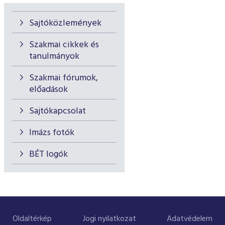
Sajtóközlemények
Szakmai cikkek és
tanulmányok
Szakmai fórumok,
előadások
Sajtókapcsolat
Imázs fotók
BÉT logók
Oldaltérkép
Jogi nyilatkozat
Adatvédelem