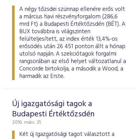
A négy tőzsdei szünnap ellenére erős volt
a március havi részvényforgalom (286,6
mrd Ft) a Budapesti Értéktőzsdén (BÉT). A
BUX továbbra is világszinten
felülteljesített, az index érték 13,4%-os
erősödés után 26 451 ponton állt a hónap
utolsó napján. A szekciótagok forgalmi
rangsorában az első helyet változatlanul a
Concorde birtokolja, a második a Wood, a
harmadik az Erste.
Új igazgatósági tagok a
Budapesti Értéktőzsdén
2016. márc. 31.
Két új Igazgatósági tagot választott a