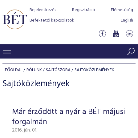
Bejelentkezés
Regisztráció
Elérhetőség
Befektetői kapcsolatok
English
KERESKEDÉSI ADATOK
FŐOLDAL
RÓLUNK
SAJTÓSZOBA
SAJTÓKÖZLEMÉNYEK
INDEXEK
BEFEKTETŐK
Sajtóközlemények
Részvényindexek
Piaci forgalom
Termékcsoportok
KIBOCSÁTÓK
Kötvényindexek
Kedvenc instrumentumok
Szabályozás
Indexek
Részvény és vállalati kötvény tőzsdei bevezetését támoga
Már érződött a nyár a BÉT májusi
TŐZSDETAGOK
Jelzáloglevél indexek
program
Azonnali Piac
Alkalmazott díjstruktúra
BÉT szabályzatok
Részvény szekció
forgalmán
Tőzsdetagok, üzletkötők
VENDOROK
Vállalati kötvény indexek
Származékos piac
BÉT Xtend - Részvénypiac egyszerűen
Részvények
Elszámolás
Befektetővédelem
2016. jún. 01.
Hitelpapír szekció
Útmutató a taggá váláshoz