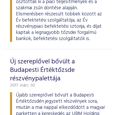
osztották ki a piaci teljesítmények és a
szakmai zsűri döntése alapján.
Elismerésben részesült többek között az
Év befektetési szolgáltatója, az Év
részvénypiaci befektetési sztorija, és díjat
kaptak a legnagyobb tőzsdei forgalmú
bankok, befektetési szolgáltatók is.
Új szereplővel bővült a
Budapesti Értéktőzsde
részvénypalettája
2017. márc. 03.
Újabb szereplővel bővült a Budapesti
Értéktőzsdén jegyzett részvények sora,
miután a mai nappal elkezdődött a magyar
parketten a kereskedés az UBM Holding