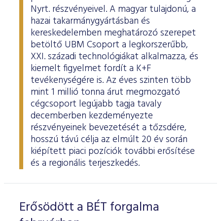
Nyrt. részvényeivel. A magyar tulajdonú, a
hazai takarmánygyártásban és
kereskedelemben meghatározó szerepet
betöltő UBM Csoport a legkorszerűbb,
XXI. századi technológiákat alkalmazza, és
kiemelt figyelmet fordít a K+F
tevékenységére is. Az éves szinten több
mint 1 millió tonna árut megmozgató
cégcsoport legújabb tagja tavaly
decemberben kezdeményezte
részvényeinek bevezetését a tőzsdére,
hosszú távú célja az elmúlt 20 év során
kiépített piaci pozíciók további erősítése
és a regionális terjeszkedés.
Erősödött a BÉT forgalma