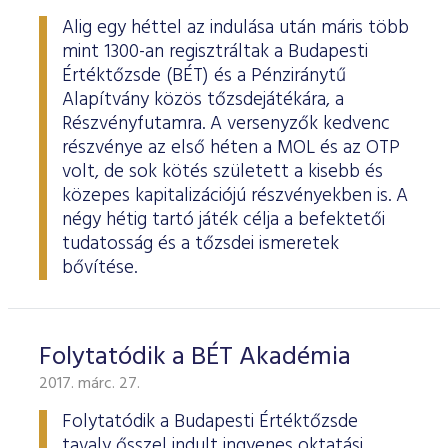
Alig egy héttel az indulása után máris több
mint 1300-an regisztráltak a Budapesti
Értéktőzsde (BÉT) és a Pénziránytű
Alapítvány közös tőzsdejátékára, a
Részvényfutamra. A versenyzők kedvenc
részvénye az első héten a MOL és az OTP
volt, de sok kötés született a kisebb és
közepes kapitalizációjú részvényekben is. A
négy hétig tartó játék célja a befektetői
tudatosság és a tőzsdei ismeretek
bővítése.
Folytatódik a BÉT Akadémia
2017. márc. 27.
Folytatódik a Budapesti Értéktőzsde
tavaly ősszel indult ingyenes oktatási