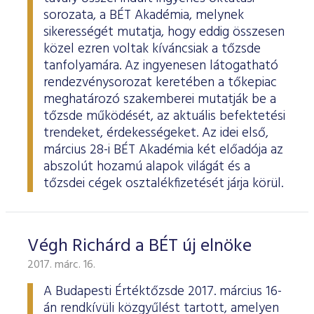
sorozata, a BÉT Akadémia, melynek
sikerességét mutatja, hogy eddig összesen
közel ezren voltak kíváncsiak a tőzsde
tanfolyamára. Az ingyenesen látogatható
rendezvénysorozat keretében a tőkepiac
meghatározó szakemberei mutatják be a
tőzsde működését, az aktuális befektetési
trendeket, érdekességeket. Az idei első,
március 28-i BÉT Akadémia két előadója az
abszolút hozamú alapok világát és a
tőzsdei cégek osztalékfizetését járja körül.
Végh Richárd a BÉT új elnöke
2017. márc. 16.
A Budapesti Értéktőzsde 2017. március 16-
án rendkívüli közgyűlést tartott, amelyen