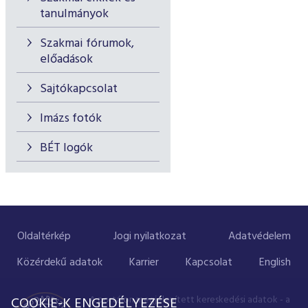
tanulmányok
Szakmai fórumok,
előadások
Sajtókapcsolat
Imázs fotók
BÉT logók
Oldaltérkép
Jogi nyilatkozat
Adatvédelem
Közérdekű adatok
Karrier
Kapcsolat
English
A portálon megjelenített kereskedési adatok - a
COOKIE-K ENGEDÉLYEZÉSE