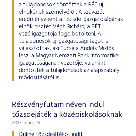
a tulajdonosok döntöttek a BÉT új
elnökének személyéről. A szavazás
eredményeként a Tőzsde igazgatóságának
elnöki tisztét Végh Richárd, a BÉT
vezérigazgatója fogja betölteni. A
tulajdonosok új igazgatósági tagot is
választottak, aki Fucsala András Miklós
lesz, a Magyar Nemzeti Bank informatikai
igazgatóságának vezetője, valamint
döntöttek a tulajdonosok az alapszabály
módosításáról is.
Részvényfutam néven indul
tőzsdejáték a középiskolásoknak
2017. márc. 16.
Online tőzsdejátékot indít