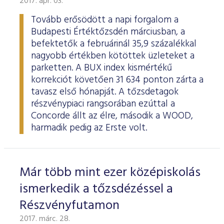
2017. ápr. 03.
ESG Útmutató
Tovább erősödött a napi forgalom a
Budapesti Értéktőzsdén márciusban, a
befektetők a februárinál 35,9 százalékkal
nagyobb értékben kötöttek üzleteket a
parketten. A BUX index kismértékű
korrekciót követően 31 634 ponton zárta a
tavasz első hónapját. A tőzsdetagok
részvénypiaci rangsorában ezúttal a
Concorde állt az élre, második a WOOD,
harmadik pedig az Erste volt.
Már több mint ezer középiskolás
ismerkedik a tőzsdézéssel a
Részvényfutamon
2017. márc. 28.