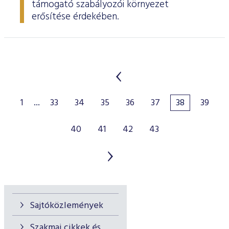
támogató szabályozói környezet
erősítése érdekében.
1
...
33
34
35
36
37
38
39
40
41
42
43
Sajtóközlemények
Szakmai cikkek és