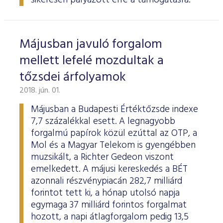
sikeresen pályázott erre a támogatásra.
Májusban javuló forgalom
mellett lefelé mozdultak a
tőzsdei árfolyamok
2018. jún. 01.
Májusban a Budapesti Értéktőzsde indexe
7,7 százalékkal esett. A legnagyobb
forgalmú papírok közül ezúttal az OTP, a
Mol és a Magyar Telekom is gyengébben
muzsikált, a Richter Gedeon viszont
emelkedett. A májusi kereskedés a BÉT
azonnali részvénypiacán 282,7 milliárd
forintot tett ki, a hónap utolsó napja
egymaga 37 milliárd forintos forgalmat
hozott, a napi átlagforgalom pedig 13,5