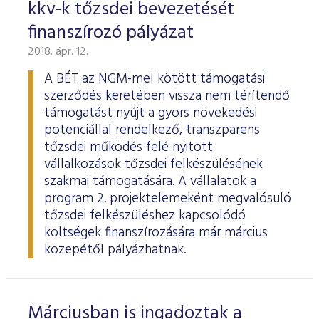
kkv-k tőzsdei bevezetését
finanszírozó pályázat
2018. ápr. 12.
A BÉT az NGM-mel kötött támogatási
szerződés keretében vissza nem térítendő
támogatást nyújt a gyors növekedési
potenciállal rendelkező, transzparens
tőzsdei működés felé nyitott
vállalkozások tőzsdei felkészülésének
szakmai támogatására. A vállalatok a
program 2. projektelemeként megvalósuló
tőzsdei felkészüléshez kapcsolódó
költségek finanszírozására már március
közepétől pályázhatnak.
Márciusban is ingadoztak a