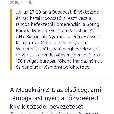
ESG Útmutató
2018. jún. 28.
Június 27-28-án a Budapesti Értéktőzsde
és hat hazai kibocsátó is részt vesz a
rangos befektetői konferencián, a Spring
Europe MidCap Event-en Párizsban. Az
ANY Biztonsági Nyomda, a Duna House, a
Konzum, az Opus, a Pannergy és a
Waberer’s is kétoldalú megbeszéléseket
folytattak a rendezvényen jelenlévő közel
150 nyugat-európai, főként francia, német
és benelux intézményi befektetővel.
A Megakrán Zrt. az első cég, ami
támogatást nyert a tőzsdeérett
kkv-k tőzsdei bevezetését