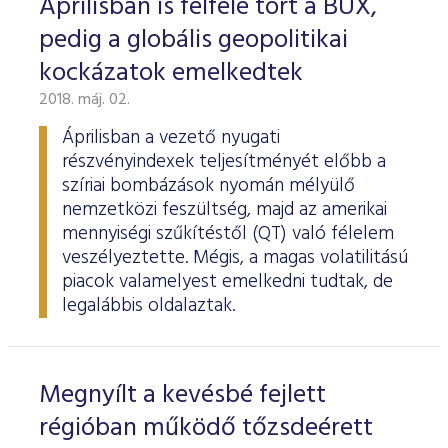
Áprilisban is felfelé tört a BUX,
pedig a globális geopolitikai
kockázatok emelkedtek
2018. máj. 02.
Áprilisban a vezető nyugati
részvényindexek teljesítményét előbb a
szíriai bombázások nyomán mélyülő
nemzetközi feszültség, majd az amerikai
mennyiségi szűkítéstől (QT) való félelem
veszélyeztette. Mégis, a magas volatilitású
piacok valamelyest emelkedni tudtak, de
legalábbis oldalaztak.
Megnyílt a kevésbé fejlett
régióban működő tőzsdeérett