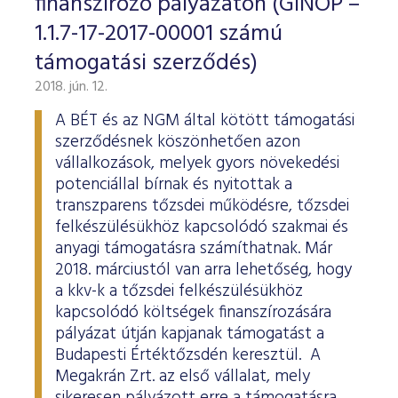
finanszírozó pályázaton (GINOP –
1.1.7-17-2017-00001 számú
támogatási szerződés)
2018. jún. 12.
A BÉT és az NGM által kötött támogatási
szerződésnek köszönhetően azon
vállalkozások, melyek gyors növekedési
potenciállal bírnak és nyitottak a
transzparens tőzsdei működésre, tőzsdei
felkészülésükhöz kapcsolódó szakmai és
anyagi támogatásra számíthatnak. Már
2018. márciustól van arra lehetőség, hogy
a kkv-k a tőzsdei felkészülésükhöz
kapcsolódó költségek finanszírozására
pályázat útján kapjanak támogatást a
Budapesti Értéktőzsdén keresztül. A
Megakrán Zrt. az első vállalat, mely