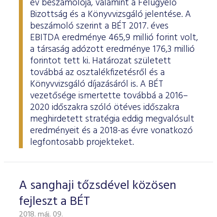
év beszámolója, valamint a Felügyelő
Bizottság és a Könyvvizsgáló jelentése. A
beszámoló szerint a BÉT 2017. éves
EBITDA eredménye 465,9 millió forint volt,
a társaság adózott eredménye 176,3 millió
forintot tett ki. Határozat született
továbbá az osztalékfizetésről és a
Könyvvizsgáló díjazásáról is. A BÉT
vezetősége ismertette továbbá a 2016–
2020 időszakra szóló ötéves időszakra
meghirdetett stratégia eddig megvalósult
eredményeit és a 2018-as évre vonatkozó
legfontosabb projekteket.
A sanghaji tőzsdével közösen
fejleszt a BÉT
2018. máj. 09.