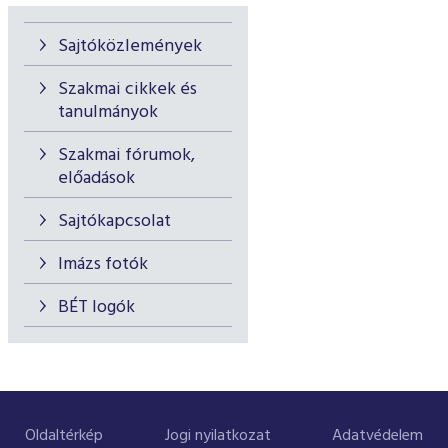
Sajtóközlemények
Szakmai cikkek és
tanulmányok
Szakmai fórumok,
előadások
Sajtókapcsolat
Imázs fotók
BÉT logók
Oldaltérkép
Jogi nyilatkozat
Adatvédelem