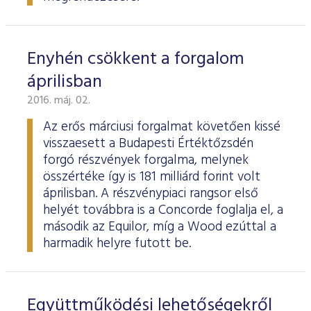
Enyhén csökkent a forgalom
áprilisban
2016. máj. 02.
Az erős márciusi forgalmat követően kissé
visszaesett a Budapesti Értéktőzsdén
forgó részvények forgalma, melynek
összértéke így is 181 milliárd forint volt
áprilisban. A részvénypiaci rangsor első
helyét továbbra is a Concorde foglalja el, a
második az Equilor, míg a Wood ezúttal a
harmadik helyre futott be.
Együttműködési lehetőségekről