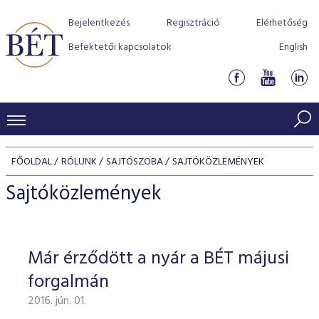
Bejelentkezés
Regisztráció
Elérhetőség
Befektetői kapcsolatok
English
KERESKEDÉSI ADATOK
FŐOLDAL
RÓLUNK
SAJTÓSZOBA
SAJTÓKÖZLEMÉNYEK
INDEXEK
BEFEKTETŐK
Sajtóközlemények
Részvényindexek
Piaci forgalom
Termékcsoportok
KIBOCSÁTÓK
Kötvényindexek
Kedvenc instrumentumok
Szabályozás
Indexek
Részvény és vállalati kötvény tőzsdei bevezetését támoga
Már érződött a nyár a BÉT májusi
TŐZSDETAGOK
Jelzáloglevél indexek
program
Azonnali Piac
Alkalmazott díjstruktúra
BÉT szabályzatok
Részvény szekció
forgalmán
Tőzsdetagok, üzletkötők
VENDOROK
Vállalati kötvény indexek
Származékos piac
BÉT Xtend - Részvénypiac egyszerűen
Részvények
Elszámolás
Befektetővédelem
2016. jún. 01.
Hitelpapír szekció
Útmutató a taggá váláshoz