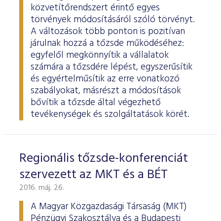
ESG Útmutató
közvetítőrendszert érintő egyes
törvények módosításáról szóló törvényt.
A változások több ponton is pozitívan
járulnak hozzá a tőzsde működéséhez:
egyfelől megkönnyítik a vállalatok
számára a tőzsdére lépést, egyszerűsítik
és egyértelműsítik az erre vonatkozó
szabályokat, másrészt a módosítások
bővítik a tőzsde által végezhető
tevékenységek és szolgáltatások körét.
Regionális tőzsde-konferenciát
szervezett az MKT és a BÉT
2016. máj. 26.
A Magyar Közgazdasági Társaság (MKT)
Pénzügyi Szakosztálya és a Budapesti