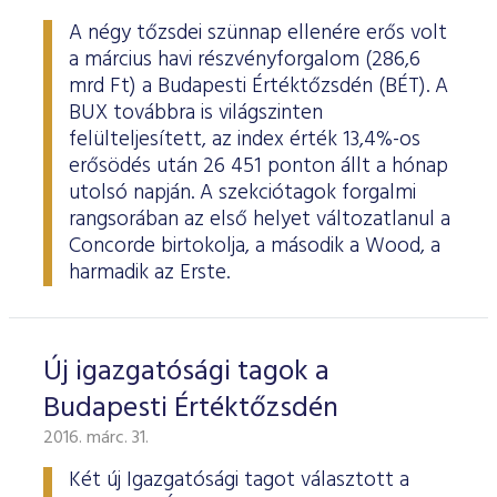
A négy tőzsdei szünnap ellenére erős volt
a március havi részvényforgalom (286,6
mrd Ft) a Budapesti Értéktőzsdén (BÉT). A
BUX továbbra is világszinten
felülteljesített, az index érték 13,4%-os
erősödés után 26 451 ponton állt a hónap
utolsó napján. A szekciótagok forgalmi
rangsorában az első helyet változatlanul a
Concorde birtokolja, a második a Wood, a
harmadik az Erste.
Új igazgatósági tagok a
Budapesti Értéktőzsdén
2016. márc. 31.
Két új Igazgatósági tagot választott a