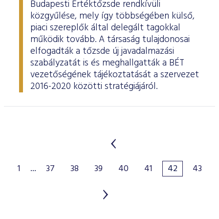
Budapesti Értéktőzsde rendkívüli
közgyűlése, mely így többségében külső,
piaci szereplők által delegált tagokkal
működik tovább. A társaság tulajdonosai
elfogadták a tőzsde új javadalmazási
szabályzatát is és meghallgatták a BÉT
vezetőségének tájékoztatását a szervezet
2016-2020 közötti stratégiájáról.
1
...
37
38
39
40
41
42
43