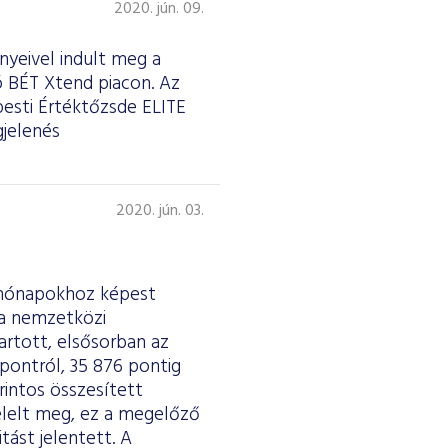
2020. jún. 09.
nyeivel indult meg a
ó BÉT Xtend piacon. Az
pesti Értéktőzsde ELITE
gjelenés
2020. jún. 03.
 hónapokhoz képest
 a nemzetközi
artott, elsősorban az
pontról, 35 876 pontig
rintos összesített
felelt meg, ez a megelőző
tást jelentett. A