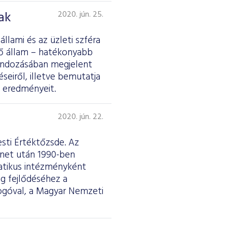
ak
2020. jún. 25.
llami és az üzleti szféra
ző állam – hatékonyabb
ondozásában megjelent
eiről, illetve bemutatja
ő eredményeit.
2020. jún. 22.
esti Értéktőzsde. Az
ünet után 1990-ben
matikus intézményként
ág fejlődéséhez a
logóval, a Magyar Nemzeti