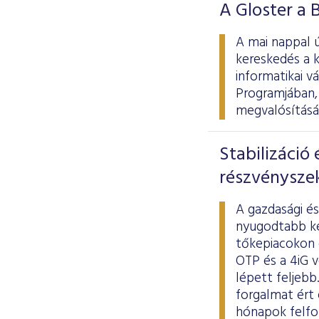
A Gloster a 
A mai nappal ú
kereskedés a 
informatikai v
Programjában, 
megvalósításá
Stabilizáció
részvénysze
A gazdasági é
nyugodtabb ke
tőkepiacokon é
OTP és a 4iG 
lépett feljebb
forgalmat ért 
hónapok felfok