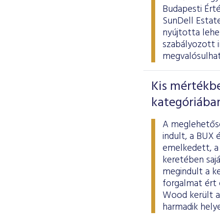
Budapesti Ért
SunDell Estate
nyújtotta lehe
szabályozott i
megvalósulhat
Kis mértékb
kategóriába
A meglehetősen
indult, a BUX 
emelkedett, a
keretében saj
megindult a ke
forgalmat ért 
Wood került az
harmadik hely