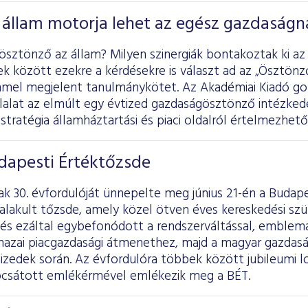
 állam motorja lehet az egész gazdaságn
sztönző az állam? Milyen szinergiák bontakoztak ki az á
k között ezekre a kérdésekre is választ ad az „Ösztön
ímmel megjelent tanulmánykötet. Az Akadémiai Kiadó g
alat az elmúlt egy évtized gazdaságösztönző intézkedés
stratégia államháztartási és piaci oldalról értelmezhet
dapesti Értéktőzsde
ak 30. évfordulóját ünnepelte meg június 21-én a Budap
lakult tőzsde, amely közel ötven éves kereskedési sz
t és ezáltal egybefonódott a rendszerváltással, emble
 hazai piacgazdasági átmenethez, majd a magyar gazdas
izedek során. Az évfordulóra többek között jubileumi 
bocsátott emlékérmével emlékezik meg a BÉT.