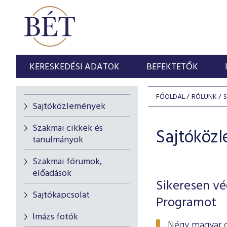
KERESKEDÉSI ADATOK
BEFEKTETŐK
FŐOLDAL
RÓLUNK
Sajtóközlemények
Szakmai cikkek és
Sajtóköz
tanulmányok
Szakmai fórumok,
előadások
Sikeresen vé
Sajtókapcsolat
Programot
Imázs fotók
Négy magyar c