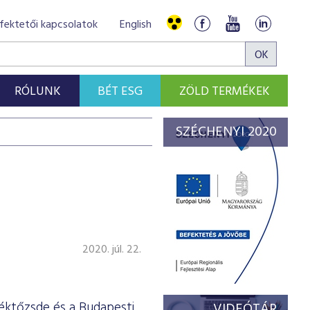
fektetői kapcsolatok
English
RÓLUNK
BÉT ESG
ZÖLD TERMÉKEK
SZÉCHENYI 2020
2020. júl. 22.
téktőzsde és a Budapesti
VIDEÓTÁR