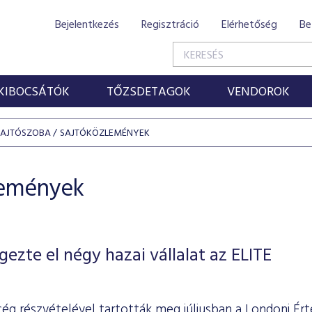
Bejelentkezés
Regisztráció
Elérhetőség
Be
KIBOCSÁTÓK
TŐZSDETAGOK
VENDOROK
SAJTÓSZOBA
SAJTÓKÖZLEMÉNYEK
lemények
gezte el négy hazai vállalat az ELITE
ég részvételével tartották meg júliusban a Londoni Ér