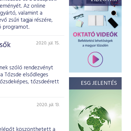
eményét. Az online
gyártó, valamint a
ő zsűri tagjai részére,
ító programot.
esők
2020. júl. 15.
őknek szóló rendezvényt
 a Tőzsde elsődleges
 tőzsdeképes, tőzsdeérett
ESG JELENTÉS
2020. júl. 13.
elépőt köszönthetett a