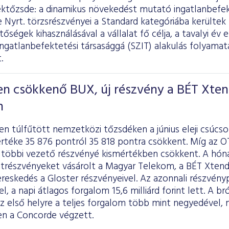
éktőzsde: a dinamikus növekedést mutató ingatlanbefekt
 Nyrt. törzsrészvényei a Standard kategóriába kerültek
tőségek kihasználásával a vállalat fő célja, a tavalyi é
ngatlanbefektetési társasággá (SZIT) alakulás folyamatá
.
en csökkenő BUX, új részvény a BÉT Xte
n
 túlfűtött nemzetközi tőzsdéken a június eleji csúcso
értéke 35 876 pontról 35 818 pontra csökkent. Míg az O
 többi vezető részvényé kismértékben csökkent. A hón
átrészvényeket vásárolt a Magyar Telekom, a BÉT Xtend
reskedés a Gloster részvényeivel. Az azonnali részvénypi
el, a napi átlagos forgalom 15,6 milliárd forint lett. A 
 első helyre a teljes forgalom több mint negyedével, m
en a Concorde végzett.