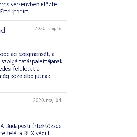
ros versenyben előzte
Értékpapírt.
nd
2020. máj. 18.
sodpiaci szegmensét, a
 szolgáltatáspalettájának
dési felületet a
 még közelebb jutnak
2020. máj. 04.
 A Budapesti Értéktőzsde
felfelé, a BUX végül