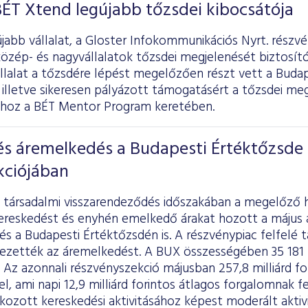
BÉT Xtend legújabb tőzsdei kibocsátója
jabb vállalat, a Gloster Infokommunikációs Nyrt. részvé
közép- és nagyvállalatok tőzsdei megjelenését biztosít
állalat a tőzsdére lépést megelőzően részt vett a Buda
illetve sikeresen pályázott támogatásért a tőzsdei me
hoz a BÉT Mentor Program keretében.
 és áremelkedés a Budapesti Értéktőzsde
kciójában
s társadalmi visszarendeződés időszakában a megelőző
reskedést és enyhén emelkedő árakat hozott a május
s a Budapesti Értéktőzsdén is. A részvénypiac felfelé t
vezették az áremelkedést. A BUX összességében 35 181 
. Az azonnali részvényszekció májusban 257,8 milliárd fo
el, ami napi 12,9 milliárd forintos átlagos forgalomnak 
ozott kereskedési aktivitásához képest moderált aktivi