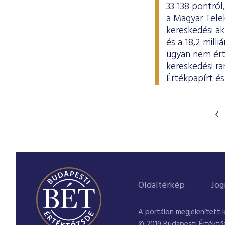
33 138 pontról
a Magyar Tele
kereskedési ak
és a 18,2 mill
ugyan nem ért
kereskedési 
Értékpapírt és
Oldaltérkép
Jog
A portálon megjelenített 
© 2019 Budapesti Értéktő