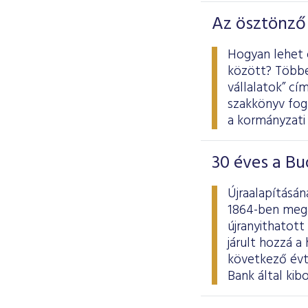
Az ösztönző
Hogyan lehet ö
között? Többe
vállalatok” c
szakkönyv fogl
a kormányzati 
30 éves a Bu
Újraalapításán
1864-ben mega
újranyithatot
járult hozzá a
következő évt
Bank által ki