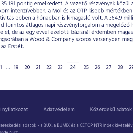
, 35 181 pontig emelkedett. A vezető részvények közül az
kom intenzívebben, a Mol és az OTP kisebb mértékben
tivitás ebben a hónapban is kimagasló volt. A 364,9 mill
iárd forintos átlagos napi részvényforgalom a megelőző 
e el, de az egy évvel ezelőtti bázisnál érdemben maga
rangsorában a Wood & Company szoros versenyben meg
 az Erstét.
1
...
19
20
21
22
23
24
25
26
27
28
2
i nyilatkozat
Adatvédelem
Közérdekű adatok
kereskedési adatok - a BUX, a BUMIX és a CETOP NTR index kivételével
zsde Nyrt.