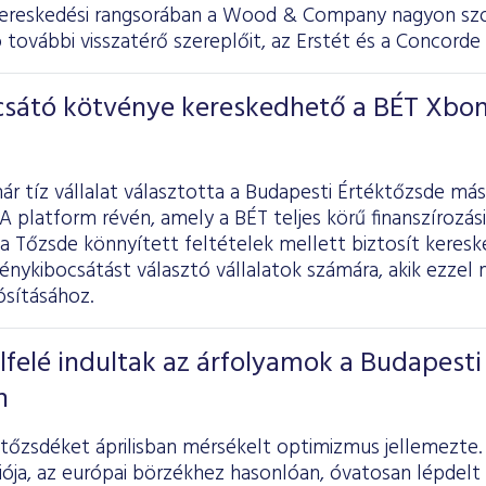
ereskedési rangsorában a Wood & Company nagyon szo
ovábbi visszatérő szereplőit, az Erstét és a Concorde 
ocsátó kötvénye kereskedhető a BÉT Xbo
ár tíz vállalat választotta a Budapesti Értéktőzsde má
 platform révén, amely a BÉT teljes körű finanszírozási
 a Tőzsde könnyített feltételek mellett biztosít kereske
énykibocsátást választó vállalatok számára, akik ezzel
ósításához.
elfelé indultak az árfolyamok a Budapesti
n
tőzsdéket áprilisban mérsékelt optimizmus jellemezte.
ója, az európai börzékhez hasonlóan, óvatosan lépdelt 