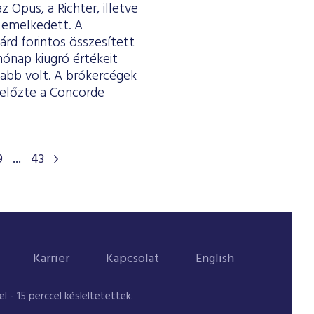
 Opus, a Richter, illetve
 emelkedett. A
iárd forintos összesített
hónap kiugró értékeit
sabb volt. A brókercégek
előzte a Concorde
9
...
43
Karrier
Kapcsolat
English
 - 15 perccel késleltetettek.