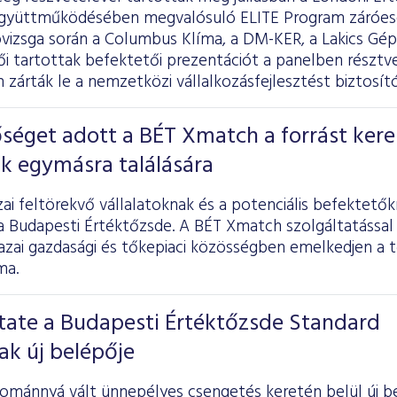
gyüttműködésében megvalósuló ELITE Program záróes
óvizsga során a Columbus Klíma, a DM-KER, a Lakics Gép
i tartottak befektetői prezentációt a panelben résztvev
n zárták le a nemzetközi vállalkozásfejlesztést biztos
séget adott a BÉT Xmatch a forrást ker
k egymásra találására
zai feltörekvő vállalatoknak és a potenciális befektet
 a Budapesti Értéktőzsde. A BÉT Xmatch szolgáltatással
hazai gazdasági és tőkepiaci közösségben emelkedjen a
ma.
tate a Budapesti Értéktőzsde Standard
ak új belépője
ománnyá vált ünnepélyes csengetés keretén belül új b