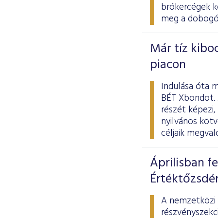
brókercégek k
meg a dobogó t
Már tíz kib
piacon
Indulása óta m
BÉT Xbondot. A
részét képezi,
nyilvános kötv
céljaik megval
Áprilisban f
Értéktőzsdé
A nemzetközi 
részvényszekci