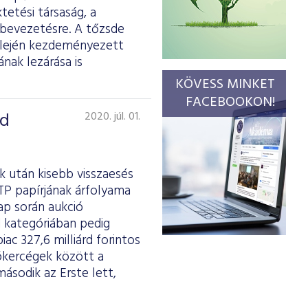
etési társaság, a
 bevezetésre. A tőzsde
v elején kezdeményezett
nak lezárása is
KÖVESS MINKET
FACEBOOKON!
nd
2020. júl. 01.
k után kisebb visszaesés
TP papírjának árfolyama
ap során aukció
 kategóriában pedig
ac 327,6 milliárd forintos
brókercégek között a
ásodik az Erste lett,