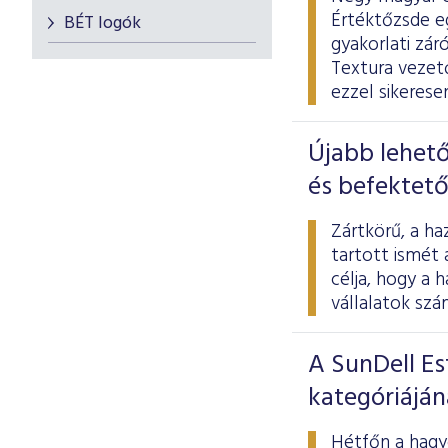
Értéktőzsde e
BÉT logók
gyakorlati zár
Textura vezető
ezzel sikerese
Újabb lehető
és befektető
Zártkörű, a ha
tartott ismét
célja, hogy a 
vállalatok szá
A SunDell Es
kategóriáján
Hétfőn a hagy