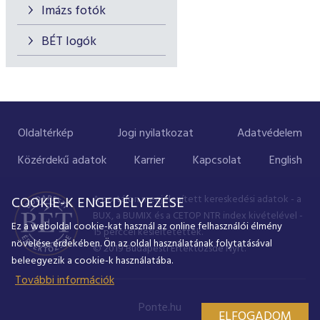
Imázs fotók
BÉT logók
Oldaltérkép
Jogi nyilatkozat
Adatvédelem
Közérdekű adatok
Karrier
Kapcsolat
English
A portálon megjelenített kereskedési adatok - a
COOKIE-K ENGEDÉLYEZÉSE
BUX, a BUMIX és a CETOP NTR index kivételével -
Ez a weboldal cookie-kat használ az online felhasználói élmény
15 perccel késleltetettek.
növelése érdekében. Ön az oldal használatának folytatásával
© 2019 Budapesti Értéktőzsde Nyrt.
beleegyezik a cookie-k használatába.
További információk
Ponte.hu
ELFOGADOM