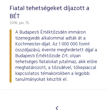
Fiatal tehetségeket díjazott a
BÉT
2016. jún. 15.
A Budapesti Értéktőzsdén immáron
tizenegyedik alkalommal adták át a
Kochmeister-díjat. Az 1 000 000 forint
összdíjazású, évente meghirdetett díjjal a
Budapesti Értéktőzsde Zrt. olyan
tehetséges fiatalokat jutalmaz, akik előre
meghatározott, a tőzsdével, tőkepiaccal
kapcsolatos témakörökben a legjobb
tanulmányokat készítik el.