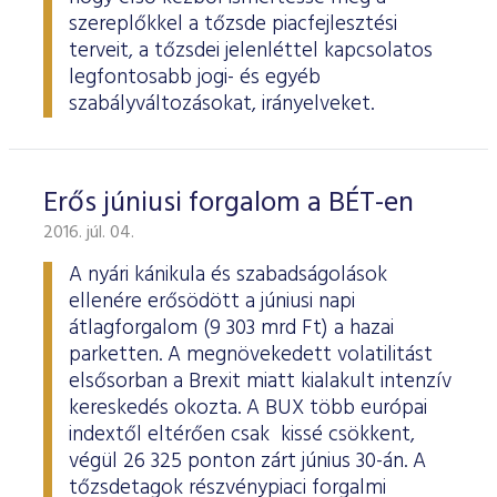
szereplőkkel a tőzsde piacfejlesztési
terveit, a tőzsdei jelenléttel kapcsolatos
legfontosabb jogi- és egyéb
szabályváltozásokat, irányelveket.
Erős júniusi forgalom a BÉT-en
2016. júl. 04.
A nyári kánikula és szabadságolások
ellenére erősödött a júniusi napi
átlagforgalom (9 303 mrd Ft) a hazai
parketten. A megnövekedett volatilitást
elsősorban a Brexit miatt kialakult intenzív
kereskedés okozta. A BUX több európai
indextől eltérően csak kissé csökkent,
végül 26 325 ponton zárt június 30-án. A
tőzsdetagok részvénypiaci forgalmi