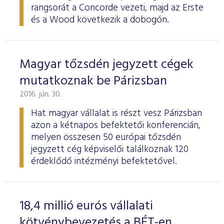
rangsorát a Concorde vezeti, majd az Erste
és a Wood következik a dobogón.
Magyar tőzsdén jegyzett cégek
mutatkoznak be Párizsban
2016. jún. 30.
Hat magyar vállalat is részt vesz Párizsban
azon a kétnapos befektetői konferencián,
melyen összesen 50 európai tőzsdén
jegyzett cég képviselői találkoznak 120
érdeklődő intézményi befektetővel.
18,4 millió eurós vállalati
kötvénybevezetés a BÉT-en