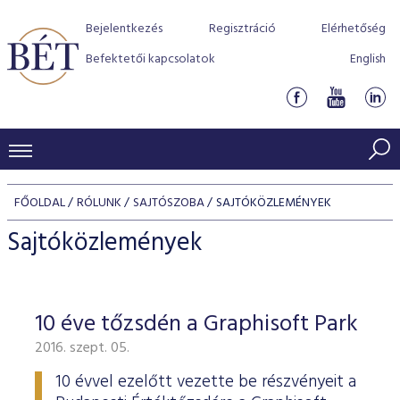
Bejelentkezés
Regisztráció
Elérhetőség
Befektetői kapcsolatok
English
KERESKEDÉSI ADATOK
FŐOLDAL
RÓLUNK
SAJTÓSZOBA
SAJTÓKÖZLEMÉNYEK
INDEXEK
BEFEKTETŐK
Sajtóközlemények
Részvényindexek
Piaci forgalom
Termékcsoportok
KIBOCSÁTÓK
Kötvényindexek
Kedvenc instrumentumok
Szabályozás
Indexek
Részvény és vállalati kötvény tőzsdei bevezetését támoga
10 éve tőzsdén a Graphisoft Park
TŐZSDETAGOK
Jelzáloglevél indexek
program
Azonnali Piac
Alkalmazott díjstruktúra
BÉT szabályzatok
Részvény szekció
2016. szept. 05.
Tőzsdetagok, üzletkötők
VENDOROK
Vállalati kötvény indexek
Származékos piac
BÉT Xtend - Részvénypiac egyszerűen
Részvények
Elszámolás
Befektetővédelem
Hitelpapír szekció
10 évvel ezelőtt vezette be részvényeit a
Útmutató a taggá váláshoz