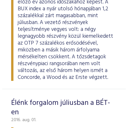
előző év azonos időszakához képest. A
ESG Útmutató
BUX index a nyár utolsó hónapjában 1,2
százalékkal zárt magasabban, mint
júliusban. A vezető részvények
teljesítménye vegyes volt: a négy
legnagyobb részvény közül kiemelkedett
az OTP 7 százalékos erősödésével,
miközben a másik három árfolyama
mérsékelten csökkent. A tőzsdetagok
részvénypiaci rangsorában nem volt
változás, az első három helyen ismét a
Concorde, a Wood és az Erste végzett.
Élénk forgalom júliusban a BÉT-
en
2016. aug. 01.