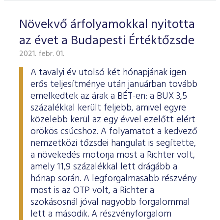
Növekvő árfolyamokkal nyitotta
az évet a Budapesti Értéktőzsde
2021. febr. 01.
A tavalyi év utolsó két hónapjának igen
erős teljesítménye után januárban tovább
emelkedtek az árak a BÉT-en: a BUX 3,5
százalékkal került feljebb, amivel egyre
közelebb kerül az egy évvel ezelőtt elért
örökös csúcshoz. A folyamatot a kedvező
nemzetközi tőzsdei hangulat is segítette,
a növekedés motorja most a Richter volt,
amely 11,9 százalékkal lett drágább a
hónap során. A legforgalmasabb részvény
most is az OTP volt, a Richter a
szokásosnál jóval nagyobb forgalommal
lett a második. A részvényforgalom