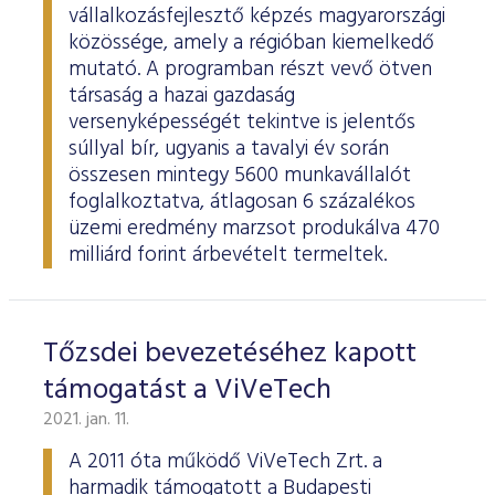
vállalkozásfejlesztő képzés magyarországi
közössége, amely a régióban kiemelkedő
mutató. A programban részt vevő ötven
társaság a hazai gazdaság
versenyképességét tekintve is jelentős
súllyal bír, ugyanis a tavalyi év során
összesen mintegy 5600 munkavállalót
foglalkoztatva, átlagosan 6 százalékos
üzemi eredmény marzsot produkálva 470
milliárd forint árbevételt termeltek.
Tőzsdei bevezetéséhez kapott
támogatást a ViVeTech
2021. jan. 11.
A 2011 óta működő ViVeTech Zrt. a
harmadik támogatott a Budapesti