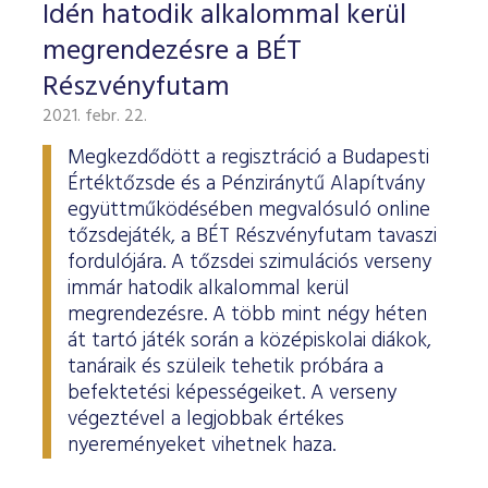
ESG Útmutató
Idén hatodik alkalommal kerül
megrendezésre a BÉT
Részvényfutam
2021. febr. 22.
Megkezdődött a regisztráció a Budapesti
Értéktőzsde és a Pénziránytű Alapítvány
együttműködésében megvalósuló online
tőzsdejáték, a BÉT Részvényfutam tavaszi
fordulójára. A tőzsdei szimulációs verseny
immár hatodik alkalommal kerül
megrendezésre. A több mint négy héten
át tartó játék során a középiskolai diákok,
tanáraik és szüleik tehetik próbára a
befektetési képességeiket. A verseny
végeztével a legjobbak értékes
nyereményeket vihetnek haza.