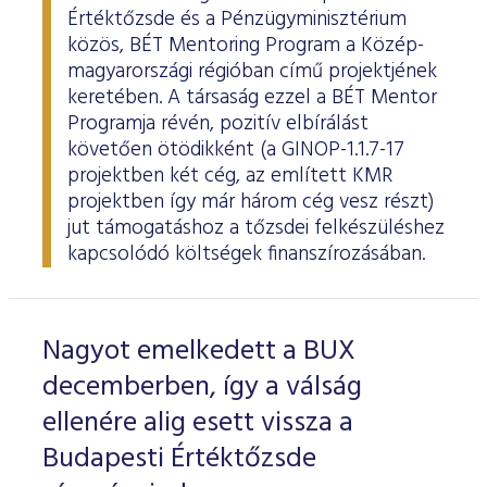
Értéktőzsde és a Pénzügyminisztérium
közös, BÉT Mentoring Program a Közép-
magyarországi régióban című projektjének
keretében. A társaság ezzel a BÉT Mentor
Programja révén, pozitív elbírálást
követően ötödikként (a GINOP-1.1.7-17
projektben két cég, az említett KMR
projektben így már három cég vesz részt)
jut támogatáshoz a tőzsdei felkészüléshez
kapcsolódó költségek finanszírozásában.
Nagyot emelkedett a BUX
decemberben, így a válság
ellenére alig esett vissza a
Budapesti Értéktőzsde