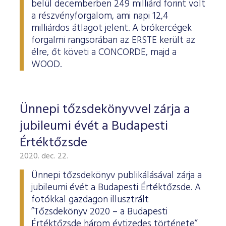
belül decemberben 249 milliárd forint volt
a részvényforgalom, ami napi 12,4
milliárdos átlagot jelent. A brókercégek
forgalmi rangsorában az ERSTE került az
élre, őt követi a CONCORDE, majd a
WOOD.
Ünnepi tőzsdekönyvvel zárja a
jubileumi évét a Budapesti
Értéktőzsde
2020. dec. 22.
Ünnepi tőzsdekönyv publikálásával zárja a
jubileumi évét a Budapesti Értéktőzsde. A
fotókkal gazdagon illusztrált
”Tőzsdekönyv 2020 – a Budapesti
Értéktőzsde három évtizedes története”