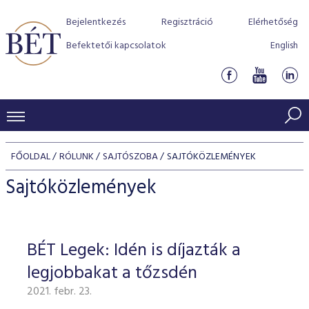
Bejelentkezés
Regisztráció
Elérhetőség
Befektetői kapcsolatok
English
KERESKEDÉSI ADATOK
FŐOLDAL
RÓLUNK
SAJTÓSZOBA
SAJTÓKÖZLEMÉNYEK
INDEXEK
BEFEKTETŐK
Sajtóközlemények
Részvényindexek
Piaci forgalom
Termékcsoportok
KIBOCSÁTÓK
Kötvényindexek
Kedvenc instrumentumok
Szabályozás
Indexek
Részvény és vállalati kötvény tőzsdei bevezetését támoga
BÉT Legek: Idén is díjazták a
TŐZSDETAGOK
Jelzáloglevél indexek
program
Azonnali Piac
Alkalmazott díjstruktúra
BÉT szabályzatok
Részvény szekció
legjobbakat a tőzsdén
Tőzsdetagok, üzletkötők
VENDOROK
Vállalati kötvény indexek
Származékos piac
BÉT Xtend - Részvénypiac egyszerűen
Részvények
Elszámolás
Befektetővédelem
2021. febr. 23.
Hitelpapír szekció
Útmutató a taggá váláshoz