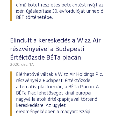
című kötet részletes betekintést nyújt az
idén újjáalapítása 30. évfordulóját ünneplő
BÉT történetébe.
Elindult a kereskedés a Wizz Air
részvényeivel a Budapesti
Értéktőzsde BÉTa piacán
2020. dec. 17.
Elérhetővé váltak a Wizz Air Holdings Plc.
részvényei a Budapesti Értéktőzsde
alternatív platformján, a BÉTa Piacon. A
BÉTa Piac lehetőséget kínál európai
nagyvállalatok értékpapírjaival történő
kereskedésre. Az ügylet
eredményeképpen a magyarországi