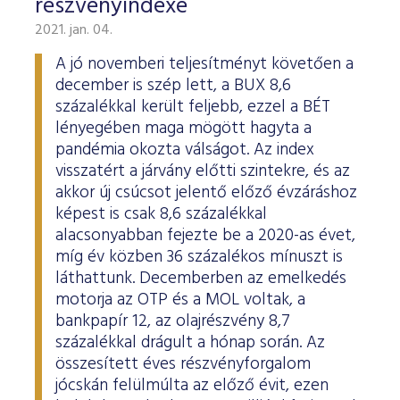
részvényindexe
2021. jan. 04.
A jó novemberi teljesítményt követően a
december is szép lett, a BUX 8,6
százalékkal került feljebb, ezzel a BÉT
lényegében maga mögött hagyta a
pandémia okozta válságot. Az index
visszatért a járvány előtti szintekre, és az
akkor új csúcsot jelentő előző évzáráshoz
képest is csak 8,6 százalékkal
alacsonyabban fejezte be a 2020-as évet,
míg év közben 36 százalékos mínuszt is
láthattunk. Decemberben az emelkedés
motorja az OTP és a MOL voltak, a
bankpapír 12, az olajrészvény 8,7
százalékkal drágult a hónap során. Az
összesített éves részvényforgalom
jócskán felülmúlta az előző évit, ezen