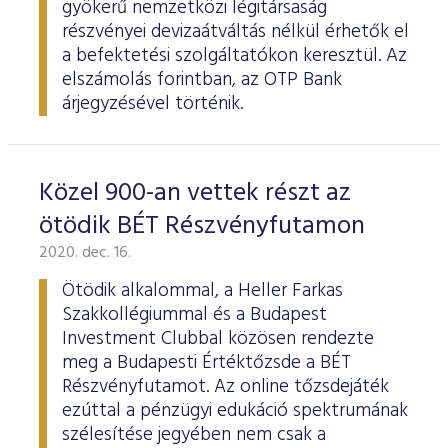
gyökerű nemzetközi légitársaság
részvényei devizaátváltás nélkül érhetők el
a befektetési szolgáltatókon keresztül. Az
elszámolás forintban, az OTP Bank
árjegyzésével történik.
Közel 900-an vettek részt az
ötödik BÉT Részvényfutamon
2020. dec. 16.
Ötödik alkalommal, a Heller Farkas
Szakkollégiummal és a Budapest
Investment Clubbal közösen rendezte
meg a Budapesti Értéktőzsde a BÉT
Részvényfutamot. Az online tőzsdejáték
ezúttal a pénzügyi edukáció spektrumának
szélesítése jegyében nem csak a