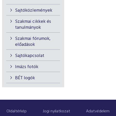
Sajtóközlemények
Szakmai cikkek és
tanulmányok
Szakmai fórumok,
előadások
Sajtókapcsolat
Imázs fotók
BÉT logók
Oldaltérkép
Jogi nyilatkozat
Adatvédelem