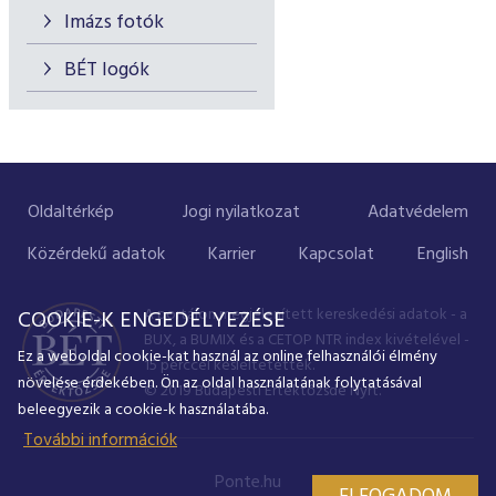
Imázs fotók
BÉT logók
Oldaltérkép
Jogi nyilatkozat
Adatvédelem
Közérdekű adatok
Karrier
Kapcsolat
English
A portálon megjelenített kereskedési adatok - a
COOKIE-K ENGEDÉLYEZÉSE
BUX, a BUMIX és a CETOP NTR index kivételével -
Ez a weboldal cookie-kat használ az online felhasználói élmény
15 perccel késleltetettek.
növelése érdekében. Ön az oldal használatának folytatásával
© 2019 Budapesti Értéktőzsde Nyrt.
beleegyezik a cookie-k használatába.
További információk
Ponte.hu