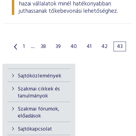
hazai vállalatok minél hatékonyabban
juthassanak tőkebevonási lehetőséghez.
1
...
38
39
40
41
42
43
Sajtóközlemények
Szakmai cikkek és
tanulmányok
Szakmai fórumok,
előadások
Sajtókapcsolat