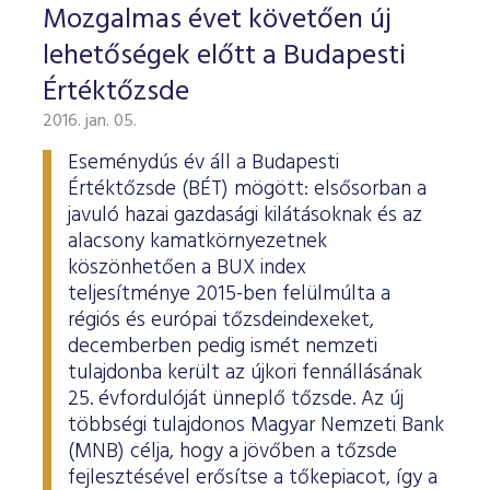
Mozgalmas évet követően új
lehetőségek előtt a Budapesti
Értéktőzsde
2016. jan. 05.
Eseménydús év áll a Budapesti
Értéktőzsde (BÉT) mögött: elsősorban a
javuló hazai gazdasági kilátásoknak és az
alacsony kamatkörnyezetnek
köszönhetően a BUX index
teljesítménye 2015-ben felülmúlta a
régiós és európai tőzsdeindexeket,
decemberben pedig ismét nemzeti
tulajdonba került az újkori fennállásának
25. évfordulóját ünneplő tőzsde. Az új
többségi tulajdonos Magyar Nemzeti Bank
(MNB) célja, hogy a jövőben a tőzsde
fejlesztésével erősítse a tőkepiacot, így a