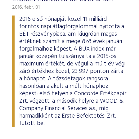
2016. febr. 01.
2016 első hónapját közel 11 milliárd
forintos napi átlagforgalommal nyitotta a
BÉT részvénypiaca, ami kiugróan magas
értéknek számít a megelőző évek januári
forgalmaihoz képest. A BUX index már
január közepén túlszárnyalta a 2015-ös
maximum értékét, de végül a múlt év végi
záró értékhez közel, 23 997 ponton zárta
a hónapot. A tőzsdetagok rangsora
hasonlóan alakult a múlt hónaphoz
képest: első helyen a Concorde Értékpapír
Zrt. végzett, a második helyre a WOOD &
Company Financial Services a.s., míg
harmadikként az Erste Befektetési Zrt.
futott be.