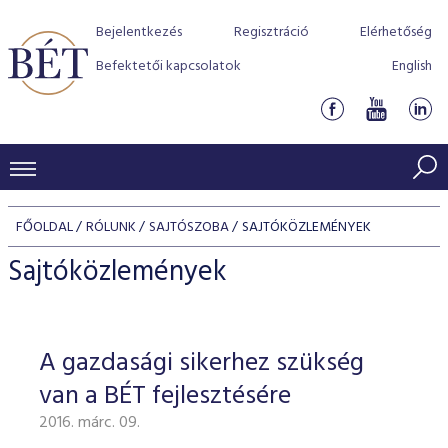
Bejelentkezés
Regisztráció
Elérhetőség
Befektetői kapcsolatok
English
KERESKEDÉSI ADATOK
FŐOLDAL
RÓLUNK
SAJTÓSZOBA
SAJTÓKÖZLEMÉNYEK
INDEXEK
BEFEKTETŐK
Sajtóközlemények
Részvényindexek
Piaci forgalom
Termékcsoportok
KIBOCSÁTÓK
Kötvényindexek
Kedvenc instrumentumok
Szabályozás
Indexek
Részvény és vállalati kötvény tőzsdei bevezetését támoga
A gazdasági sikerhez szükség
TŐZSDETAGOK
Jelzáloglevél indexek
program
Azonnali Piac
Alkalmazott díjstruktúra
BÉT szabályzatok
Részvény szekció
van a BÉT fejlesztésére
Tőzsdetagok, üzletkötők
VENDOROK
Vállalati kötvény indexek
Származékos piac
BÉT Xtend - Részvénypiac egyszerűen
Részvények
Elszámolás
Befektetővédelem
2016. márc. 09.
Hitelpapír szekció
Útmutató a taggá váláshoz