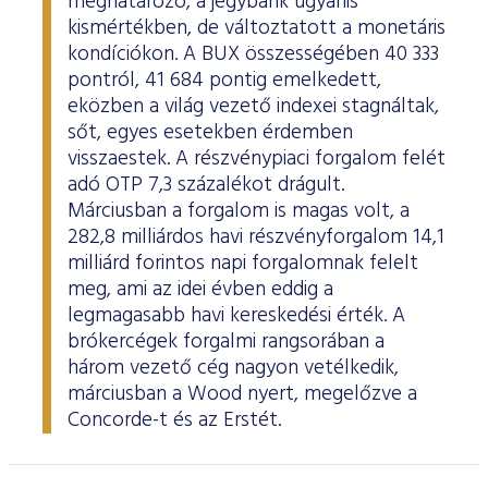
meghatározó, a jegybank ugyanis
kismértékben, de változtatott a monetáris
kondíciókon. A BUX összességében 40 333
pontról, 41 684 pontig emelkedett,
eközben a világ vezető indexei stagnáltak,
sőt, egyes esetekben érdemben
visszaestek. A részvénypiaci forgalom felét
adó OTP 7,3 százalékot drágult.
Márciusban a forgalom is magas volt, a
282,8 milliárdos havi részvényforgalom 14,1
milliárd forintos napi forgalomnak felelt
meg, ami az idei évben eddig a
legmagasabb havi kereskedési érték. A
brókercégek forgalmi rangsorában a
három vezető cég nagyon vetélkedik,
márciusban a Wood nyert, megelőzve a
Concorde-t és az Erstét.