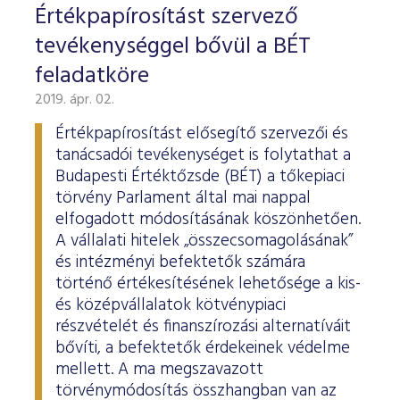
Értékpapírosítást szervező
tevékenységgel bővül a BÉT
feladatköre
2019. ápr. 02.
Értékpapírosítást elősegítő szervezői és
tanácsadói tevékenységet is folytathat a
Budapesti Értéktőzsde (BÉT) a tőkepiaci
törvény Parlament által mai nappal
elfogadott módosításának köszönhetően.
A vállalati hitelek „összecsomagolásának”
és intézményi befektetők számára
történő értékesítésének lehetősége a kis-
és középvállalatok kötvénypiaci
részvételét és finanszírozási alternatíváit
bővíti, a befektetők érdekeinek védelme
mellett. A ma megszavazott
törvénymódosítás összhangban van az