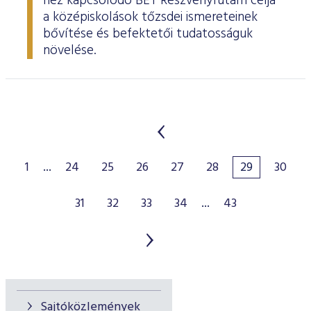
hez kapcsolódó BÉT Részvényfutam célja
a középiskolások tőzsdei ismereteinek
bővítése és befektetői tudatosságuk
növelése.
1
...
24
25
26
27
28
29
30
31
32
33
34
...
43
Sajtóközlemények