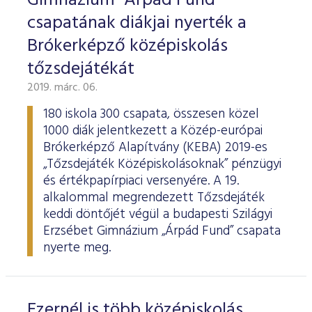
Gimnázium "Árpád Fund"
csapatának diákjai nyerték a
Brókerképző középiskolás
tőzsdejátékát
2019. márc. 06.
180 iskola 300 csapata, összesen közel
1000 diák jelentkezett a Közép-európai
Brókerképző Alapítvány (KEBA) 2019-es
„Tőzsdejáték Középiskolásoknak” pénzügyi
és értékpapírpiaci versenyére. A 19.
alkalommal megrendezett Tőzsdejáték
keddi döntőjét végül a budapesti Szilágyi
Erzsébet Gimnázium „Árpád Fund” csapata
nyerte meg.
Ezernél is több középiskolás