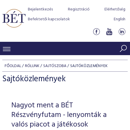
Bejelentkezés
Regisztráció
Elérhetőség
Befektetői kapcsolatok
English
KERESKEDÉSI ADATOK
FŐOLDAL
RÓLUNK
SAJTÓSZOBA
SAJTÓKÖZLEMÉNYEK
INDEXEK
BEFEKTETŐK
Sajtóközlemények
Részvényindexek
Piaci forgalom
Termékcsoportok
KIBOCSÁTÓK
Kötvényindexek
Kedvenc instrumentumok
Szabályozás
Indexek
Részvény és vállalati kötvény tőzsdei bevezetését támoga
Nagyot ment a BÉT
TŐZSDETAGOK
Jelzáloglevél indexek
program
Azonnali Piac
Alkalmazott díjstruktúra
BÉT szabályzatok
Részvény szekció
Részvényfutam - lenyomták a
Tőzsdetagok, üzletkötők
VENDOROK
Vállalati kötvény indexek
Származékos piac
BÉT Xtend - Részvénypiac egyszerűen
Részvények
valós piacot a játékosok
Elszámolás
Befektetővédelem
Hitelpapír szekció
Útmutató a taggá váláshoz