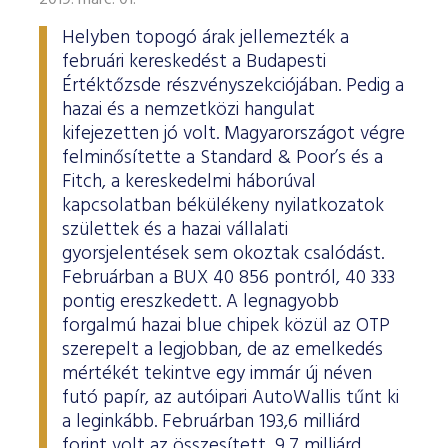
2019. márc. 01.
Helyben topogó árak jellemezték a
februári kereskedést a Budapesti
Értéktőzsde részvényszekciójában. Pedig a
hazai és a nemzetközi hangulat
kifejezetten jó volt. Magyarországot végre
felminősítette a Standard & Poor’s és a
Fitch, a kereskedelmi háborúval
kapcsolatban békülékeny nyilatkozatok
születtek és a hazai vállalati
gyorsjelentések sem okoztak csalódást.
Februárban a BUX 40 856 pontról, 40 333
pontig ereszkedett. A legnagyobb
forgalmú hazai blue chipek közül az OTP
szerepelt a legjobban, de az emelkedés
mértékét tekintve egy immár új néven
futó papír, az autóipari AutoWallis tűnt ki
a leginkább. Februárban 193,6 milliárd
forint volt az összesített, 9,7 milliárd