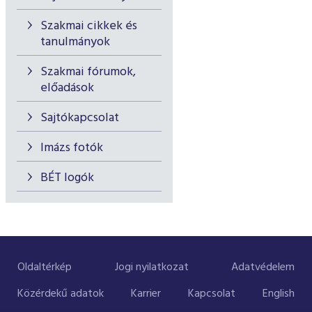
Szakmai cikkek és
tanulmányok
Szakmai fórumok,
előadások
Sajtókapcsolat
Imázs fotók
BÉT logók
Oldaltérkép
Jogi nyilatkozat
Adatvédelem
Közérdekű adatok
Karrier
Kapcsolat
English