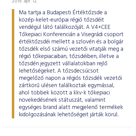
2019. ápr. 12.
Ma tartja a Budapesti Értéktőzsde a
közép-kelet-európai régió tőzsdéit
vendégül látó találkozóját. A V4+CEE
Tőkepiaci Konferencián a Visegrádi csoport
értéktőzsdéi mellett a szlovén és a bolgár
tőzsdék első számú vezetői vitatják meg a
régió tőkepiacaiban, tőzsdéiben, illetve a
tőzsdén jegyzett vállalatokban rejlő
lehetőségeket. A tőzsdecsúcsot
megelőző napon a régiós tőzsdék vezetői
zártkörű ülésen találkoztak egymással,
ahol többek között a kkv-k tőkepiaci
növekedésének státuszát, valamint
egységes brand alatt megjelenő termékek
kidolgozásának lehetőségeit járták körül.