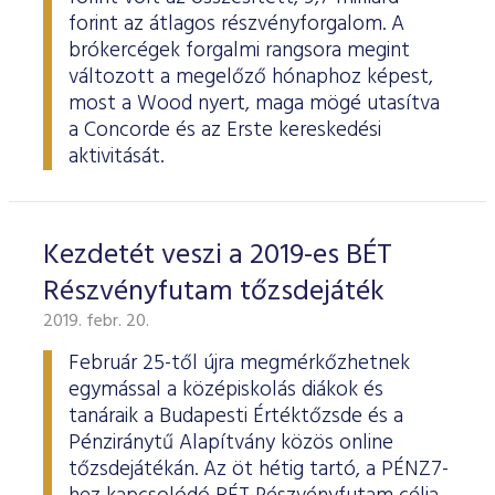
forint az átlagos részvényforgalom. A
brókercégek forgalmi rangsora megint
változott a megelőző hónaphoz képest,
most a Wood nyert, maga mögé utasítva
a Concorde és az Erste kereskedési
aktivitását.
Kezdetét veszi a 2019-es BÉT
Részvényfutam tőzsdejáték
2019. febr. 20.
Február 25-től újra megmérkőzhetnek
egymással a középiskolás diákok és
tanáraik a Budapesti Értéktőzsde és a
Pénziránytű Alapítvány közös online
tőzsdejátékán. Az öt hétig tartó, a PÉNZ7-