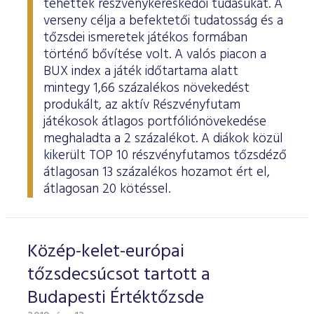
tehették részvénykereskedői tudásukat. A
ESG Útmutató
verseny célja a befektetői tudatosság és a
tőzsdei ismeretek játékos formában
történő bővítése volt. A valós piacon a
BUX index a játék időtartama alatt
mintegy 1,66 százalékos növekedést
produkált, az aktív Részvényfutam
játékosok átlagos portfóliónövekedése
meghaladta a 2 százalékot. A diákok közül
kikerült TOP 10 részvényfutamos tőzsdéző
átlagosan 13 százalékos hozamot ért el,
átlagosan 20 kötéssel.
Közép-kelet-európai
tőzsdecsúcsot tartott a
Budapesti Értéktőzsde