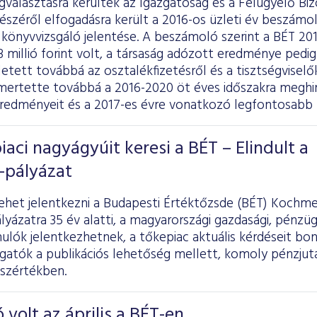
választásra kerültek az Igazgatóság és a Felügyelő Biz
észéről elfogadásra került a 2016-os üzleti év beszámol
 könyvvizsgáló jelentése. A beszámoló szerint a BÉT 20
millió forint volt, a társaság adózott eredménye pedig 73
etett továbbá az osztalékfizetésről és a tisztségviselők 
mertette továbbá a 2016-2020 öt éves időszakra meghir
redményeit és a 2017-es évre vonatkozó legfontosabb 
iaci nagyágyúit keresi a BÉT – Elindult a
-pályázat
ehet jelentkezni a Budapesti Értéktőzsde (BÉT) Kochmei
pályázatra 35 év alatti, a magyarországi gazdasági, pénzüg
ulók jelentkezhetnek, a tőkepiac aktuális kérdéseit bo
lgatók a publikációs lehetőség mellett, komoly pénzju
sszértékben.
 volt az április a BÉT-en