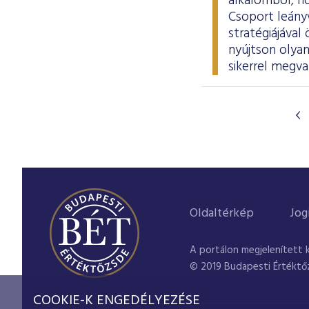
alkalomból, ho
Csoport leányv
stratégiájáva
nyújtson olyan
sikerrel megva
Oldaltérkép
Jog
A portálon megjelenített 
© 2019 Budapesti Értéktő
COOKIE-K ENGEDÉLYEZÉSE