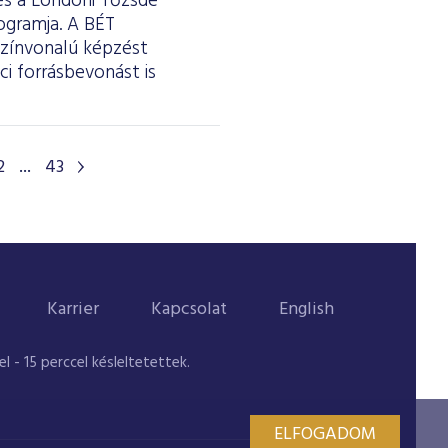
 és a Londoni Tőzsde
ogramja. A BÉT
színvonalú képzést
i forrásbevonást is
2
...
43
Karrier
Kapcsolat
English
 - 15 perccel késleltetettek.
ELFOGADOM