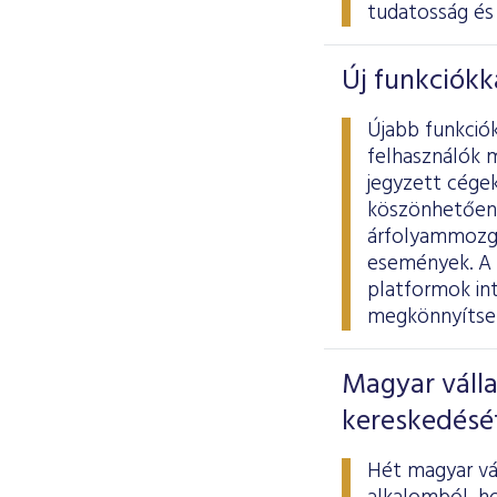
tudatosság és 
Új funkciókk
Újabb funkció
felhasználók 
jegyzett cégek
köszönhetően 
árfolyammozgá
események. A 
platformok int
megkönnyítse 
Magyar válla
kereskedésé
Hét magyar vál