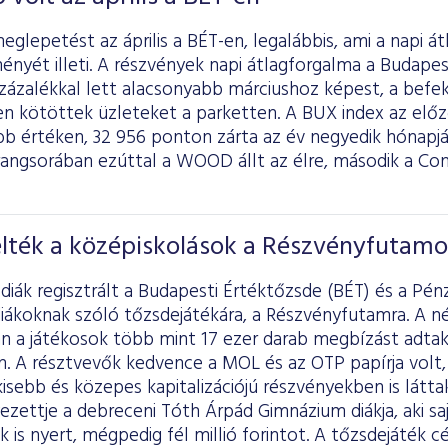
lepetést az április a BÉT-en, legalábbis, ami a napi á
ményét illeti. A részvények napi átlagforgalma a Budape
 százalékkal lett alacsonyabb márciushoz képest, a befe
en kötöttek üzleteket a parketten. A BUX index az el
b értéken, 32 956 ponton zárta az év negyedik hónapj
rangsorában ezúttal a WOOD állt az élre, második a Co
elték a középiskolások a Részvényfutamo
diák regisztrált a Budapesti Értéktőzsde (BÉT) és a Pén
iákoknak szóló tőzsdejátékára, a Részvényfutamra. A né
n a játékosok több mint 17 ezer darab megbízást adtak,
n. A résztvevők kedvence a MOL és az OTP papírja volt,
isebb és közepes kapitalizációjú részvényekben is látta
yezettje a debreceni Tóth Árpád Gimnázium diákja, aki 
k is nyert, mégpedig fél millió forintot. A tőzsdejáték cé