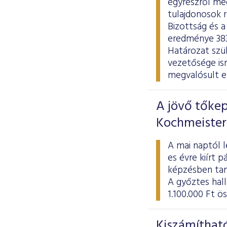
egyrészről meg
tulajdonosok r
Bizottság és a
eredménye 383 
Határozat szül
vezetősége is
megvalósult e
A jövő tőkep
Kochmeister
A mai naptól l
es évre kiírt 
képzésben tan
A győztes hal
1.100.000 Ft ö
Kiszámítható