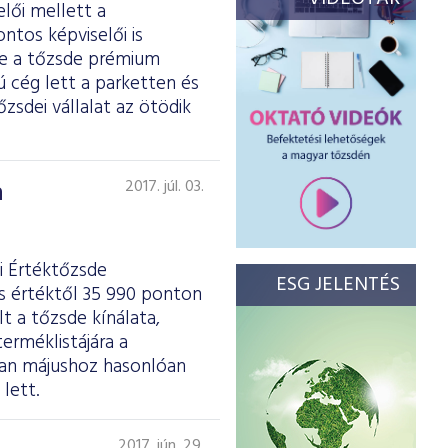
elői mellett a
ntos képviselői is
se a tőzsde prémium
ú cég lett a parketten és
zsdei vállalat az ötödik
a
2017. júl. 03.
i Értéktőzsde
ESG JELENTÉS
es értéktől 35 990 ponton
t a tőzsde kínálata,
erméklistájára a
ban májushoz hasonlóan
lett.
2017. jún. 29.