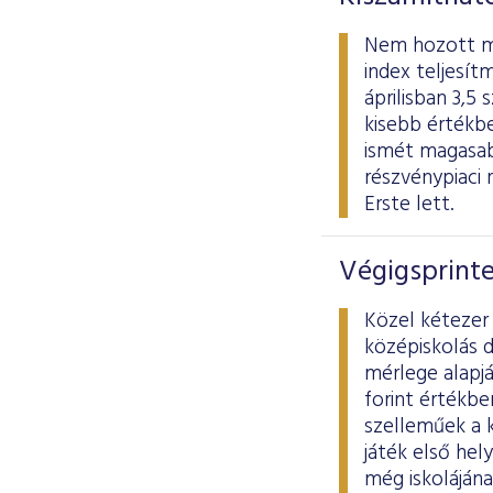
Nem hozott meg
index teljesít
áprilisban 3,5
kisebb értékb
ismét magasab
részvénypiaci 
Erste lett.
Végigsprint
Közel kétezer 
középiskolás d
mérlege alapjá
forint értékbe
szelleműek a k
játék első hel
még iskolájána