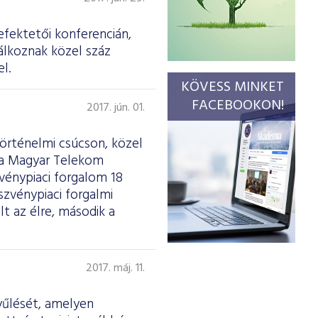
efektetői konferencián,
álkoznak közel száz
l.
KÖVESS MINKET
FACEBOOKON!
2017. jún. 01.
történelmi csúcson, közel
t a Magyar Telekom
zvénypiaci forgalom 18
zvénypiaci forgalmi
lt az élre, második a
2017. máj. 11.
yűlését, amelyen