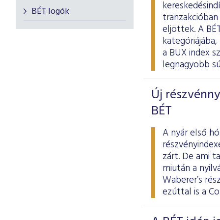
kereskedésindí
BÉT logók
tranzakcióban 
eljöttek. A B
kategóriájába,
a BUX index sz
legnagyobb súl
Új részvénnye
BÉT
A nyár első h
részvényindexe
zárt. De ami t
miután a nyilv
Waberer’s rés
ezúttal is a C