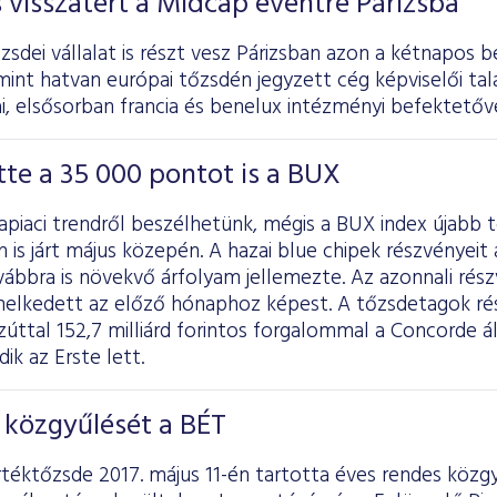
s visszatért a Midcap eventre Párizsba
sdei vállalat is részt vesz Párizsban azon a kétnapos b
int hatvan európai tőzsdén jegyzett cég képviselői tal
, elsősorban francia és benelux intézményi befektetőve
te a 35 000 pontot is a BUX
kapiaci trendről beszélhetünk, mégis a BUX index újabb 
 is járt május közepén. A hazai blue chipek részvényei
vábbra is növekvő árfolyam jellemezte. Az azonnali rés
melkedett az előző hónaphoz képest. A tőzsdetagok rés
úttal 152,7 milliárd forintos forgalommal a Concorde ál
k az Erste lett.
 közgyűlését a BÉT
rtéktőzsde 2017. május 11-én tartotta éves rendes közg