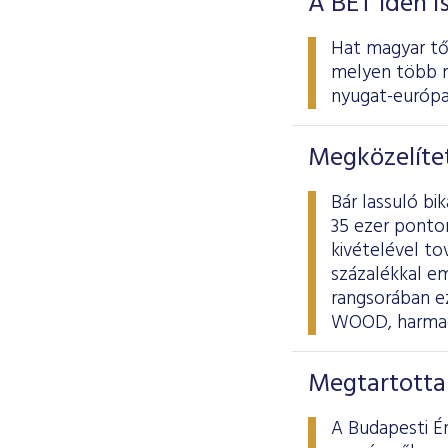
A BÉT idén i
Hat magyar tőz
melyen több m
nyugat-európai
Megközelítet
Bár lassuló bi
35 ezer ponton
kivételével to
százalékkal e
rangsorában ez
WOOD, harmadi
Megtartotta
A Budapesti É