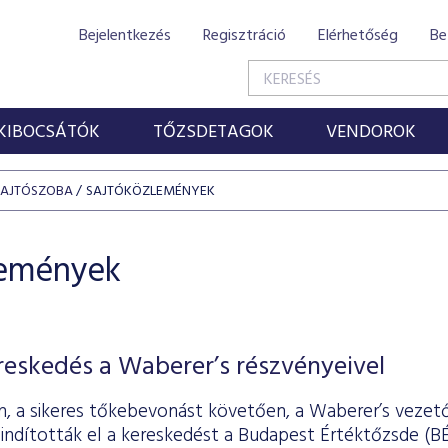
Bejelentkezés
Regisztráció
Elérhetőség
Be
KIBOCSÁTÓK
TŐZSDETAGOK
VENDOROK
SAJTÓSZOBA
SAJTÓKÖZLEMÉNYEK
lemények
ereskedés a Waberer’s részvényeivel
-án, a sikeres tőkebevonást követően, a Waberer’s vezet
indították el a kereskedést a Budapest Értéktőzsde (BÉ