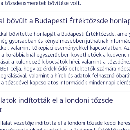
a tőzsdei ismeretek bővítése volt.
al bővült a Budapesti Értéktőzsde honla
kkal bővítette honlapját a Budapesti Értéktőzsde, amel
még gyorsabban és kényelmesebben juthatnak informác
kel, valamint tőkepiaci eseményekkel kapcsolatban. Az
a korábbiaknál egyszerűbben követhetőek a kedvenc 
sai, a különböző kibocsátók hírei, valamint a tőzsdéh
BÉT célja, hogy az érdeklődő befektetők számára néps
egrálásával, valamint a hírek és adatok felhasználóbarát
a tőzsdével kapcsolatos információk mindennapi elérés
latok indították el a londoni tőzsde
t
lalat vezetője indította el a londoni tőzsde keddi ker