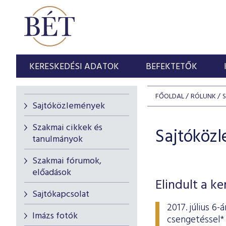
KERESKEDÉSI ADATOK
BEFEKTETŐK
FŐOLDAL
RÓLUNK
Sajtóközlemények
Szakmai cikkek és
Sajtóköz
tanulmányok
Szakmai fórumok,
előadások
Elindult a k
Sajtókapcsolat
2017. július 6
Imázs fotók
csengetéssel* 