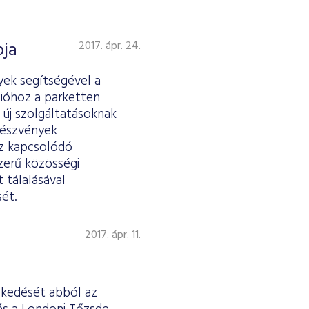
pja
2017. ápr. 24.
yek segítségével a
ióhoz a parketten
 új szolgáltatásoknak
részvények
ez kapcsolódó
zerű közösségi
 tálalásával
ét.
2017. ápr. 11.
eskedését abból az