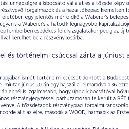
tási ünnepségre a kibocsátó vállalat és a tőzsde képvis
résztvevő forgalmazók és a hazai tőkepiac kiemelten fo
ÉT életében egy jelentős mérföldkő a Waberer’s belépé
 ugyanis a Waberer’s a hatodik legnagyobb kapitalizációj
eptemberben esedékes felülvizsgálatakor pedig az új tő
lyal kerülhet be a részvénykosárba.
l és történelmi csúccsal zárta a júniust 
ónapjában ismét történelmi csúcsot döntött a Budapest
, miután június 20-án egy hajszállal elmaradva a 36 ezr
alán ennél is izgalmasabb, hogy újabb kibocsátóval bővül
ános részvényjegyzéssel párhuzamosan felkerült a BÉT t
zvénye. A tőzsdetagok részvénypiaci forgalmi rangsorá
oncorde állt az élre, második a WOOD, harmadik az Erste 