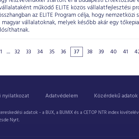
gy részvételükkel startolt el a Budapesti Értéktőzsde
állalataként működő ELITE közös vállalatfejlesztési pr
l összhangban az ELITE Program célja, hogy nemzetközi 
 magyar vállalatoknak, melyek később akár egy tőkepiac
lósíthatnak.
1
...
32
33
34
35
36
37
38
39
40
41
4
i nyilatkozat
Adatvédelem
Közérdekű adatok
kereskedési adatok - a BUX, a BUMIX és a CETOP NTR index kivételével
zsde Nyrt.