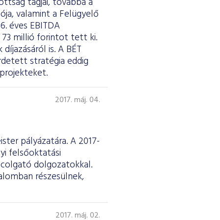
ottság tagjai, továbbá a
ója, valamint a Felügyelő
16. éves EBITDA
 millió forintot tett ki.
díjazásáról is. A BÉT
detett stratégia eddig
projekteket.
2017. máj. 04.
ster pályázatára. A 2017-
yi felsőoktatási
ncolgató dolgozatokkal.
talomban részesülnek,
2017. máj. 02.