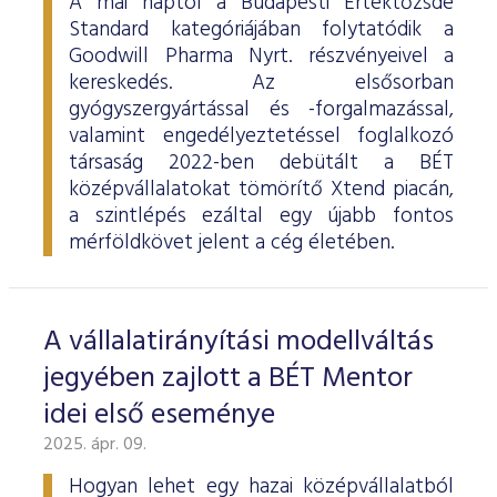
A mai naptól a Budapesti Értéktőzsde
Standard kategóriájában folytatódik a
Goodwill Pharma Nyrt. részvényeivel a
kereskedés. Az elsősorban
gyógyszergyártással és -forgalmazással,
valamint engedélyeztetéssel foglalkozó
társaság 2022-ben debütált a BÉT
középvállalatokat tömörítő Xtend piacán,
a szintlépés ezáltal egy újabb fontos
mérföldkövet jelent a cég életében.
A vállalatirányítási modellváltás
jegyében zajlott a BÉT Mentor
idei első eseménye
2025. ápr. 09.
Hogyan lehet egy hazai középvállalatból