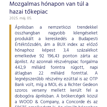
Mozgalmas hónapon van túl a
hazai tőkepiac
2025. máj. 05.
Áprilisban a nemzetközi trendekkel
összhangban nagyobb kilengéseket
produkált a kereskedés a Budapesti
Értéktőzsdén, ám a BUX index az előző
hónaphoz képest 3,4 százalékot
emelkedve 92 196,43 ponton zárta az
áprilist. Az azonnali részvénypiac forgalma
442,9 milliárd forintra rúgott, napi
átlagban 22 milliárd forinttal. A
legnépszerűbb részvény ezúttal is az OTP
Bank volt, míg a MOL és a Richter Gedeon
szoros verseny mellett került fel a
dobogóra áprilisban. A brókercégek közül
a WOOD & Company, a Concorde és az