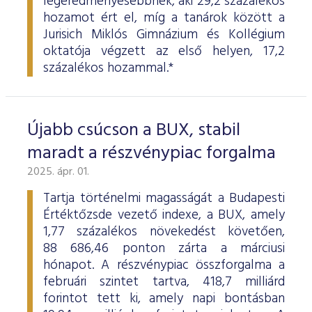
legeredményesebbnek, aki 29,2 százalékos
hozamot ért el, míg a tanárok között a
Jurisich Miklós Gimnázium és Kollégium
oktatója végzett az első helyen, 17,2
százalékos hozammal.*
Újabb csúcson a BUX, stabil
maradt a részvénypiac forgalma
2025. ápr. 01.
Tartja történelmi magasságát a Budapesti
Értéktőzsde vezető indexe, a BUX, amely
1,77 százalékos növekedést követően,
88 686,46 ponton zárta a márciusi
hónapot. A részvénypiac összforgalma a
februári szintet tartva, 418,7 milliárd
forintot tett ki, amely napi bontásban