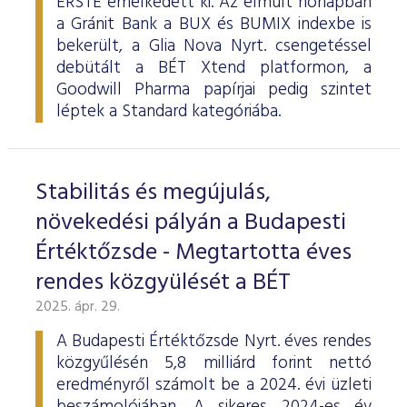
ERSTE emelkedett ki. Az elmúlt hónapban
a Gránit Bank a BUX és BUMIX indexbe is
bekerült, a Glia Nova Nyrt. csengetéssel
debütált a BÉT Xtend platformon, a
Goodwill Pharma papírjai pedig szintet
léptek a Standard kategóriába.
Stabilitás és megújulás,
növekedési pályán a Budapesti
Értéktőzsde - Megtartotta éves
rendes közgyülését a BÉT
2025. ápr. 29.
A Budapesti Értéktőzsde Nyrt. éves rendes
közgyűlésén 5,8 milliárd forint nettó
eredményről számolt be a 2024. évi üzleti