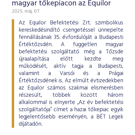
magyar tőkepiacon az Equilor
2025. máj. 07.
Az Equilor Befektetési Zrt. szimbolikus
kereskedésindító csengetéssel ünnepelte
fennállásának 35. évfordulóját a Budapesti
Értéktőzsdén. A független magyar
befektetési szolgáltató még a Tőzsde
újraalapítása előtt kezdte meg
működését, aktív tagja a Budapesti,
valamint a Varsói és a Prágai
Értéktőzsdének is. Az elmúlt évtizedekben
az Equilor számos szakmai elismerésben
részesült, többek között három
alkalommal is elnyerte „Az év befektetési
szolgáltatója” címet a hazai tőkepiac egyik
legjelentősebb eseményén, a BÉT Legek
díjátadón.