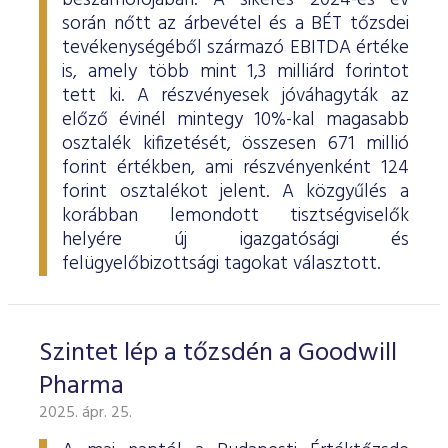
beszámolójában. A sikeres 2024-es év
során nőtt az árbevétel és a BÉT tőzsdei
tevékenységéből származó EBITDA értéke
is, amely több mint 1,3 milliárd forintot
tett ki. A részvényesek jóváhagyták az
előző évinél mintegy 10%-kal magasabb
osztalék kifizetését, összesen 671 millió
forint értékben, ami részvényenként 124
forint osztalékot jelent. A közgyűlés a
korábban lemondott tisztségviselők
helyére új igazgatósági és
felügyelőbizottsági tagokat választott.
Szintet lép a tőzsdén a Goodwill
Pharma
2025. ápr. 25.