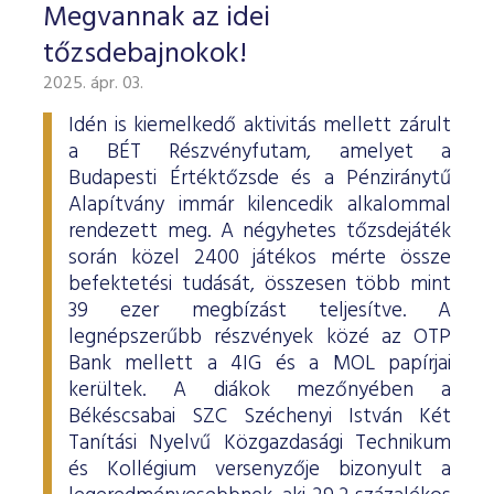
Megvannak az idei
tőzsdebajnokok!
2025. ápr. 03.
Idén is kiemelkedő aktivitás mellett zárult
a BÉT Részvényfutam, amelyet a
Budapesti Értéktőzsde és a Pénziránytű
Alapítvány immár kilencedik alkalommal
rendezett meg. A négyhetes tőzsdejáték
során közel 2400 játékos mérte össze
befektetési tudását, összesen több mint
39 ezer megbízást teljesítve. A
legnépszerűbb részvények közé az OTP
Bank mellett a 4IG és a MOL papírjai
kerültek. A diákok mezőnyében a
Békéscsabai SZC Széchenyi István Két
Tanítási Nyelvű Közgazdasági Technikum
és Kollégium versenyzője bizonyult a