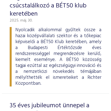
ESG Útmutató
csúcstalálkozó a BÉT50 klub
keretében
2025. máj. 30.
Nyolcadik alkalommal gyűltek össze a
hazai középvállalati szektor és a tőkepiac
képviselői a BÉT50 Klub keretében, amely
a Budapesti Értéktőzsde éves
rendszerességgel megrendezésre kerülő,
kiemelt eseménye. A BÉT50 közösség
tagjai ezúttal az egészségügyi innováció és
a nemzetközi növekedés témájában
mélyíthették el ismereteiket a Richter
Központban.
35 éves jubileumot ünnepel a