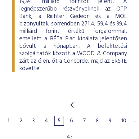
19,94 milliárd forintot jelent. A
legnépszerűbb részvényeknek az OTP
Bank, a Richter Gedeon és a MOL
bizonyultak, sorrendben 271,4, 59,4 és 39,4
milliárd forint értékű forgalommal,
emellett a BÉTa Piac kínálata jelentősen
bővült a hónapban. A befektetési
szolgáltatók között a WOOD & Company
zárt az élen, őt a Concorde, majd az ERSTE
követte.
1
2
3
4
5
6
7
8
9
10
...
43