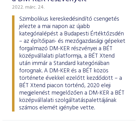
2022. márc. 24.
Szimbolikus kereskedésindító csengetés
jelezte a mai napon az újabb
kategórialépést a Budapesti Értéktőzsdén
– az építőipari- és mezőgazdasági gépeket
forgalmazó DM-KER részvényei a BÉT
középvállalati platformja, a BÉT Xtend
után immár a Standard kategóriában
forognak. A DM-KER és a BÉT közös
története évekkel ezelőtt kezdődött – a
BÉT Xtend piacon történő, 2020 eleji
megjelenést megelőzően a DM-KER a BÉT
középvállalati szolgáltatáspalettájának
számos elemét igénybe vette.