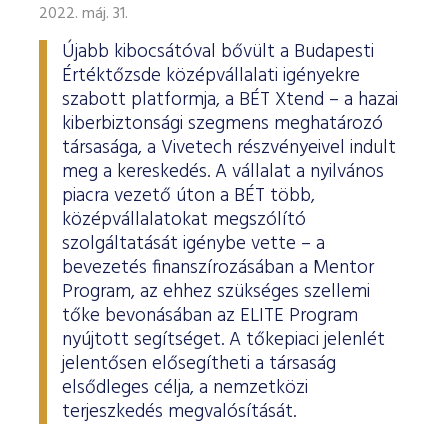
ESG Útmutató
2022. máj. 31.
Újabb kibocsátóval bővült a Budapesti
Értéktőzsde középvállalati igényekre
szabott platformja, a BÉT Xtend – a hazai
kiberbiztonsági szegmens meghatározó
társasága, a Vivetech részvényeivel indult
meg a kereskedés. A vállalat a nyilvános
piacra vezető úton a BÉT több,
középvállalatokat megszólító
szolgáltatását igénybe vette – a
bevezetés finanszírozásában a Mentor
Program, az ehhez szükséges szellemi
tőke bevonásában az ELITE Program
nyújtott segítséget. A tőkepiaci jelenlét
jelentősen elősegítheti a társaság
elsődleges célja, a nemzetközi
terjeszkedés megvalósítását.