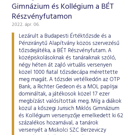
Gimnázium és Kollégium a BÉT
Részvényfutamon
2022. ápr. 06.
Lezárult a Budapesti Értéktőzsde és a
Pénziránytű Alapítvány közös szervezésű
tőzsdejátéka, a BÉT Részvényfutam. A
középiskolásoknak és tanáraiknak szóló,
négy héten át zajló virtuális versenyen
közel 1000 fiatal tőzsdecápa mérettette
meg magát. A tőzsdei vetélkedőn az OTP
Bank, a Richter Gedeon és a MOL papírjai
domináltak, a játékosok közel 17 ezer
megbízást valósítottak meg. Míg a diákok
közül a kőszegi Jurisich Miklós Gimnázium
és Kollégium versenyzője emelkedett ki 62
százalékos hozamával, a tanárok
versenyét a Miskolci SZC Berzeviczy