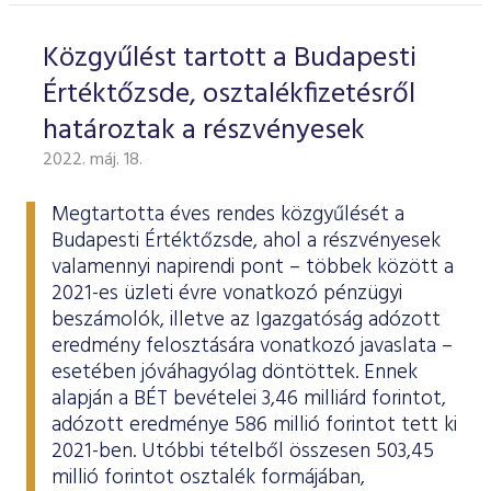
Közgyűlést tartott a Budapesti
Értéktőzsde, osztalékfizetésről
határoztak a részvényesek
2022. máj. 18.
Megtartotta éves rendes közgyűlését a
Budapesti Értéktőzsde, ahol a részvényesek
valamennyi napirendi pont – többek között a
2021-es üzleti évre vonatkozó pénzügyi
beszámolók, illetve az Igazgatóság adózott
eredmény felosztására vonatkozó javaslata –
esetében jóváhagyólag döntöttek. Ennek
alapján a BÉT bevételei 3,46 milliárd forintot,
adózott eredménye 586 millió forintot tett ki
2021-ben. Utóbbi tételből összesen 503,45
millió forintot osztalék formájában,