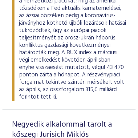
a nemzetközi piacokat: míg az amerikai
tőzsdéken a Fed aktuális kamatemelései,
az ázsiai börzéken pedig a koronavírus-
járványhoz köthető újbóli lezárások hatásai
tükröződtek, úgy az európai piacok
teljesítményét az orosz-ukrán háborús
konfliktus gazdasági következményei
határozták meg. A BUX index a márciusi
végi emelkedést követően áprilisban
enyhe visszaesést mutatott, végül 43 470
ponton zárta a hónapot. A részvénypiaci
forgalmat tekintve szintén mérsékelt volt
az április, az összforgalom 315,6 milliárd
forintot tett ki.
Negyedik alkalommal tarolt a
kőszegi Jurisich Miklós