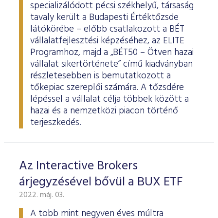
specializálódott pécsi székhelyű, társaság
tavaly került a Budapesti Értéktőzsde
látókörébe – előbb csatlakozott a BÉT
vállalatfejlesztési képzéséhez, az ELITE
Programhoz, majd a „BÉT50 – Ötven hazai
vállalat sikertörténete” című kiadványban
részletesebben is bemutatkozott a
tőkepiac szereplői számára. A tőzsdére
lépéssel a vállalat célja többek között a
hazai és a nemzetközi piacon történő
terjeszkedés.
Az Interactive Brokers
árjegyzésével bővül a BUX ETF
2022. máj. 03.
A több mint negyven éves múltra