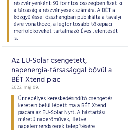
részvényenkénti 93 forintos összegben fizet ki
a társaság a részvényesek számára. A BÉT a
közgyűléssel összhangban
publikálta
a tavalyi
évre vonatkozó, a legfontosabb tőkepiaci
mérföldköveket tartalmazó Éves Jelentését
is.
Az EU-Solar csengetett,
napenergia-társasággal bővül a
BÉT Xtend piac
2022. máj. 09.
Ünnepélyes kereskedésindító csengetés
keretein belül lépett ma a BÉT Xtend
piacára az EU-Solar Nyrt. A háztartási
méretű naperőművek, illetve
napelemrendszerek telepítésére