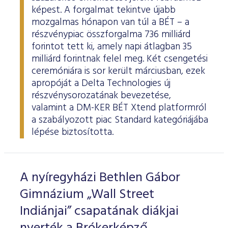
képest. A forgalmat tekintve újabb
mozgalmas hónapon van túl a BÉT – a
részvénypiac összforgalma 736 milliárd
forintot tett ki, amely napi átlagban 35
milliárd forintnak felel meg. Két csengetési
ceremóniára is sor került márciusban, ezek
apropóját a Delta Technologies új
részvénysorozatának bevezetése,
valamint a DM-KER BÉT Xtend platformról
a szabályozott piac Standard kategóriájába
lépése biztosította.
A nyíregyházi Bethlen Gábor
Gimnázium „Wall Street
Indiánjai” csapatának diákjai