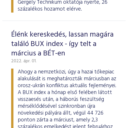
Gergely Technikum oktatója nyerte, 26
százalékos hozamot elérve.
Élénk kereskedés, lassan magára
találó BUX index - így telt a
március a BÉT-en
2022. ápr. 01.
Ahogy a nemzetközi, úgy a hazai tőkepiac
alakulását is meghatározták márciusban az
orosz-ukrán konfliktus aktuális fejleményei.
A BUX index a hónap első felében látott
visszaesés után, a háborús feszültség
mérséklődésével szinkronban újra
növekedési pályára állt, végül 44 726
ponton zárta a márciust, amely 2,3
százalékos emelkedést jelent februárhoz