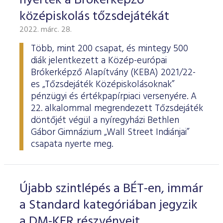
nyerték a Brókerképző
középiskolás tőzsdejátékát
2022. márc. 28.
Több, mint 200 csapat, és mintegy 500
diák jelentkezett a Közép-európai
Brókerképző Alapítvány (KEBA) 2021/22-
es „Tőzsdejáték Középiskolásoknak”
pénzügyi és értékpapírpiaci versenyére. A
22. alkalommal megrendezett Tőzsdejáték
döntőjét végül a nyíregyházi Bethlen
Gábor Gimnázium „Wall Street Indiánjai”
csapata nyerte meg.
Újabb szintlépés a BÉT-en, immár
a Standard kategóriában jegyzik
a DM-KER részvényeit