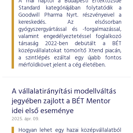
A mai naptól a Budapesti Értéktőzsde
Standard kategóriájában folytatódik a
Goodwill Pharma Nyrt. részvényeivel a
kereskedés. Az elsősorban
gyógyszergyártással és -forgalmazással,
valamint engedélyeztetéssel foglalkozó
társaság 2022-ben debütált a BÉT
középvállalatokat tömörítő Xtend piacán,
a szintlépés ezáltal egy újabb fontos
mérföldkövet jelent a cég életében.
A vállalatirányítási modellváltás
jegyében zajlott a BÉT Mentor
idei első eseménye
2025. ápr. 09.
Hogyan lehet egy hazai középvállalatból