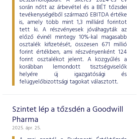
beszámolójában. A sikeres 2024-es év
során nőtt az árbevétel és a BÉT tőzsdei
tevékenységéből származó EBITDA értéke
is, amely több mint 1,3 milliárd forintot
tett ki. A részvényesek jóváhagyták az
előző évinél mintegy 10%-kal magasabb
osztalék kifizetését, összesen 671 millió
forint értékben, ami részvényenként 124
forint osztalékot jelent. A közgyűlés a
korábban lemondott tisztségviselők
helyére új igazgatósági és
felügyelőbizottsági tagokat választott.
Szintet lép a tőzsdén a Goodwill
Pharma
2025. ápr. 25.