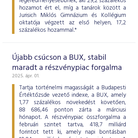
legeredményesebbnek, aki 29,2 százalékos
hozamot ért el, míg a tanárok között a
Jurisich Miklós Gimnázium és Kollégium
oktatója végzett az első helyen, 17,2
százalékos hozammal.*
Újabb csúcson a BUX, stabil
maradt a részvénypiac forgalma
2025. ápr. 01.
Tartja történelmi magasságát a Budapesti
Értéktőzsde vezető indexe, a BUX, amely
1,77 százalékos növekedést követően,
88 686,46 ponton zárta a márciusi
hónapot. A részvénypiac összforgalma a
februári szintet tartva, 418,7 milliárd
forintot tett ki, amely napi bontásban