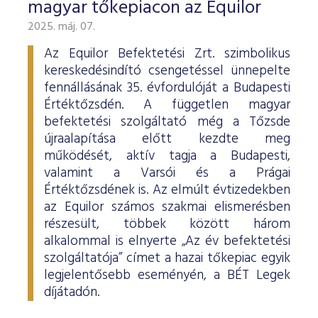
magyar tőkepiacon az Equilor
2025. máj. 07.
Az Equilor Befektetési Zrt. szimbolikus
kereskedésindító csengetéssel ünnepelte
fennállásának 35. évfordulóját a Budapesti
Értéktőzsdén. A független magyar
befektetési szolgáltató még a Tőzsde
újraalapítása előtt kezdte meg
működését, aktív tagja a Budapesti,
valamint a Varsói és a Prágai
Értéktőzsdének is. Az elmúlt évtizedekben
az Equilor számos szakmai elismerésben
részesült, többek között három
alkalommal is elnyerte „Az év befektetési
szolgáltatója” címet a hazai tőkepiac egyik
legjelentősebb eseményén, a BÉT Legek
díjátadón.