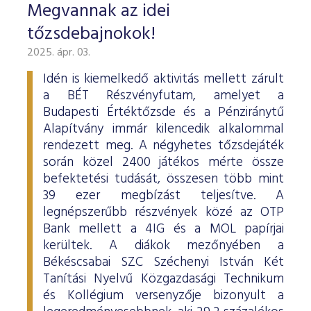
Megvannak az idei
tőzsdebajnokok!
2025. ápr. 03.
Idén is kiemelkedő aktivitás mellett zárult
a BÉT Részvényfutam, amelyet a
Budapesti Értéktőzsde és a Pénziránytű
Alapítvány immár kilencedik alkalommal
rendezett meg. A négyhetes tőzsdejáték
során közel 2400 játékos mérte össze
befektetési tudását, összesen több mint
39 ezer megbízást teljesítve. A
legnépszerűbb részvények közé az OTP
Bank mellett a 4IG és a MOL papírjai
kerültek. A diákok mezőnyében a
Békéscsabai SZC Széchenyi István Két
Tanítási Nyelvű Közgazdasági Technikum
és Kollégium versenyzője bizonyult a