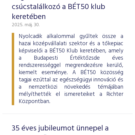
ESG Útmutató
csúcstalálkozó a BÉT50 klub
keretében
2025. máj. 30.
Nyolcadik alkalommal gyűltek össze a
hazai középvállalati szektor és a tőkepiac
képviselői a BÉT50 Klub keretében, amely
a Budapesti Értéktőzsde éves
rendszerességgel megrendezésre kerülő,
kiemelt eseménye. A BÉT50 közösség
tagjai ezúttal az egészségügyi innováció és
a nemzetközi növekedés témájában
mélyíthették el ismereteiket a Richter
Központban.
35 éves jubileumot ünnepel a