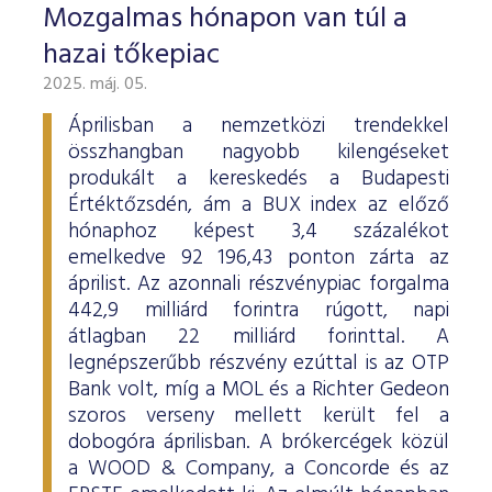
Mozgalmas hónapon van túl a
hazai tőkepiac
2025. máj. 05.
Áprilisban a nemzetközi trendekkel
összhangban nagyobb kilengéseket
produkált a kereskedés a Budapesti
Értéktőzsdén, ám a BUX index az előző
hónaphoz képest 3,4 százalékot
emelkedve 92 196,43 ponton zárta az
áprilist. Az azonnali részvénypiac forgalma
442,9 milliárd forintra rúgott, napi
átlagban 22 milliárd forinttal. A
legnépszerűbb részvény ezúttal is az OTP
Bank volt, míg a MOL és a Richter Gedeon
szoros verseny mellett került fel a
dobogóra áprilisban. A brókercégek közül
a WOOD & Company, a Concorde és az