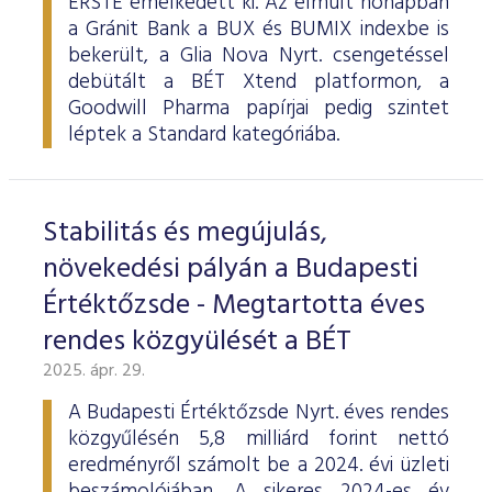
ERSTE emelkedett ki. Az elmúlt hónapban
a Gránit Bank a BUX és BUMIX indexbe is
bekerült, a Glia Nova Nyrt. csengetéssel
debütált a BÉT Xtend platformon, a
Goodwill Pharma papírjai pedig szintet
léptek a Standard kategóriába.
Stabilitás és megújulás,
növekedési pályán a Budapesti
Értéktőzsde - Megtartotta éves
rendes közgyülését a BÉT
2025. ápr. 29.
A Budapesti Értéktőzsde Nyrt. éves rendes
közgyűlésén 5,8 milliárd forint nettó
eredményről számolt be a 2024. évi üzleti