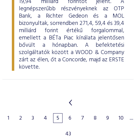
19,94 milliárd forintot jelent. A
legnépszerűbb részvényeknek az OTP
Bank, a Richter Gedeon és a MOL
bizonyultak, sorrendben 271,4, 59,4 és 39,4
milliárd forint értékű forgalommal,
emellett a BÉTa Piac kínálata jelentősen
bővült a hónapban. A befektetési
szolgáltatók között a WOOD & Company
zárt az élen, őt a Concorde, majd az ERSTE
követte.
1
2
3
4
5
6
7
8
9
10
...
43