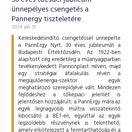
ESG Útmutató
ünnepélyes csengetés a
Pannergy tiszteletére
2024. jún. 13.
Kereskedésindító csengetéssel ünnepelte
a PannErgy Nyrt. 30 éves jubileumát a
Budapesti Értéktőzsdén. Az 1922-ben
alapított cég eredetileg a műanyagiparban
tevékenykedett Pannonplast néven, majd
egy stratégiai átalakulás révén a
megújulóenergia-szektor egyik
meghatározó szereplőjévé vált. Mindezen
fejlődéshez a tőkepiaci jelenlét is
jelentősen hozzájárult: a PannErgy mára az
egyik legnagyobb múltra visszatekintő
kibocsátó a BÉT-en, egyúttal az egyik
legzöldebb részvénynek is tekinthető,
amely elkötelezett a fenntarthatóság és a