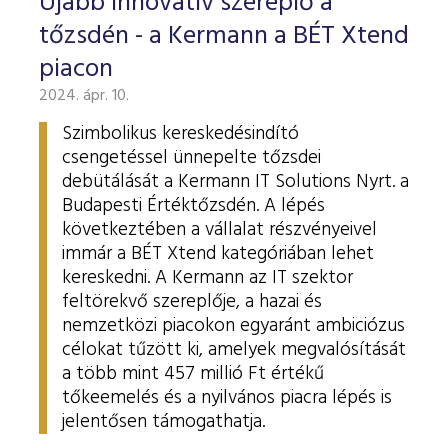
Újabb innovatív szereplő a
tőzsdén - a Kermann a BÉT Xtend
piacon
2024. ápr. 10.
Szimbolikus kereskedésindító
csengetéssel ünnepelte tőzsdei
debütálását a Kermann IT Solutions Nyrt. a
Budapesti Értéktőzsdén. A lépés
következtében a vállalat részvényeivel
immár a BÉT Xtend kategóriában lehet
kereskedni. A Kermann az IT szektor
feltörekvő szereplője, a hazai és
nemzetközi piacokon egyaránt ambiciózus
célokat tűzött ki, amelyek megvalósítását
a több mint 457 millió Ft értékű
tőkeemelés és a nyilvános piacra lépés is
jelentősen támogathatja.