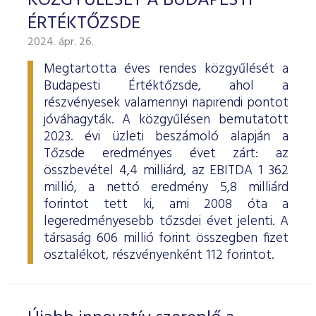
KÖZGYŰLÉSÉT A BUDAPESTI
ÉRTÉKTŐZSDE
2024. ápr. 26.
Megtartotta éves rendes közgyűlését a
Budapesti Értéktőzsde, ahol a
részvényesek valamennyi napirendi pontot
jóváhagyták. A közgyűlésen bemutatott
2023. évi üzleti beszámoló alapján a
Tőzsde eredményes évet zárt: az
összbevétel 4,4 milliárd, az EBITDA 1 362
millió, a nettó eredmény 5,8 milliárd
forintot tett ki, ami 2008 óta a
legeredményesebb tőzsdei évet jelenti. A
társaság 606 millió forint összegben fizet
osztalékot, részvényenként 112 forintot.