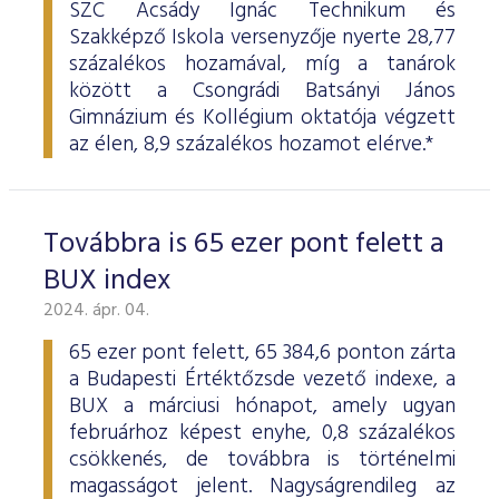
SZC Acsády Ignác Technikum és
Szakképző Iskola versenyzője nyerte 28,77
százalékos hozamával, míg a tanárok
között a Csongrádi Batsányi János
Gimnázium és Kollégium oktatója végzett
az élen, 8,9 százalékos hozamot elérve.*
Továbbra is 65 ezer pont felett a
BUX index
2024. ápr. 04.
65 ezer pont felett, 65 384,6 ponton zárta
a Budapesti Értéktőzsde vezető indexe, a
BUX a márciusi hónapot, amely ugyan
februárhoz képest enyhe, 0,8 százalékos
csökkenés, de továbbra is történelmi
magasságot jelent. Nagyságrendileg az