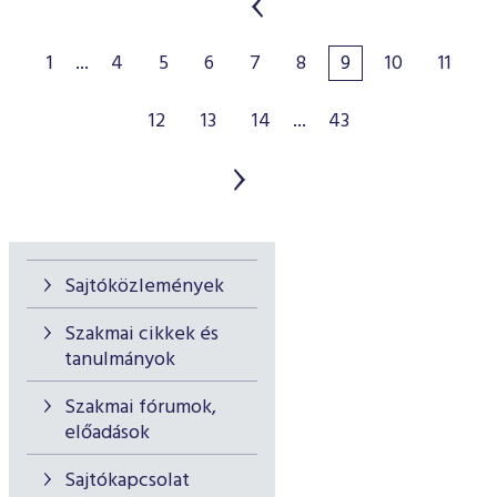
1
...
4
5
6
7
8
9
10
11
12
13
14
...
43
Sajtóközlemények
Szakmai cikkek és
tanulmányok
Szakmai fórumok,
előadások
Sajtókapcsolat