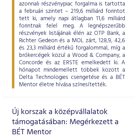
azonnali részvénypiac forgalma is tartotta
a februári szintet – 219,6 milliárd forintot
tett ki, amely napi átlagban 11,6 milliárd
forintnak felel meg. A legnépszerűbb
részvények listájának élén az OTP Bank, a
Richter Gedeon és a MOL zárt, 128,9, 42,6
és 23,3 milliárd értékű forgalommal, míg a
brókercégek közül a Wood & Company, a
Concorde és az ERSTE emelkedett ki. A
hónapot mindemellett többek között a
Delta Technologies csengetése és a BÉT
Mentor életre hívása színesítették.
Új korszak a középvállalatok
támogatásában: Megérkezett a
BÉT Mentor