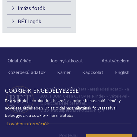
Imázs fotók
BÉT logók
Oldaltérkép
Jogi nyilatkozat
Adatvédelem
Közérdekű adatok
Karrier
Kapcsolat
English
A portálon megjelenített kereskedési adatok - a
COOKIE-K ENGEDÉLYEZÉSE
BUX, a BUMIX és a CETOP NTR index kivételével -
Ez a weboldal cookie-kat használ az online felhasználói élmény
15 perccel késleltetettek.
növelése érdekében. Ön az oldal használatának folytatásával
© 2019 Budapesti Értéktőzsde Nyrt.
beleegyezik a cookie-k használatába.
További információk
Ponte.hu