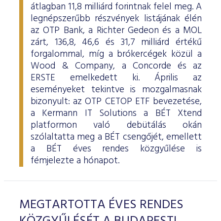
átlagban 11,8 milliárd forintnak felel meg. A
legnépszerűbb részvények listájának élén
az OTP Bank, a Richter Gedeon és a MOL
zárt, 136,8, 46,6 és 31,7 milliárd értékű
forgalommal, míg a brókercégek közül a
Wood & Company, a Concorde és az
ERSTE emelkedett ki. Április az
eseményeket tekintve is mozgalmasnak
bizonyult: az OTP CETOP ETF bevezetése,
a Kermann IT Solutions a BÉT Xtend
platformon való debütálás okán
szólaltatta meg a BÉT csengőjét, emellett
a BÉT éves rendes közgyűlése is
fémjelezte a hónapot.
MEGTARTOTTA ÉVES RENDES