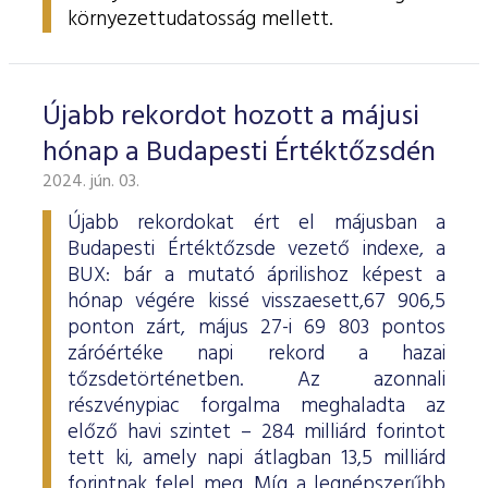
környezettudatosság mellett.
Újabb rekordot hozott a májusi
hónap a Budapesti Értéktőzsdén
2024. jún. 03.
Újabb rekordokat ért el májusban a
Budapesti Értéktőzsde vezető indexe, a
BUX: bár a mutató áprilishoz képest a
hónap végére kissé visszaesett,67 906,5
ponton zárt, május 27-i 69 803 pontos
záróértéke napi rekord a hazai
tőzsdetörténetben. Az azonnali
részvénypiac forgalma meghaladta az
előző havi szintet – 284 milliárd forintot
tett ki, amely napi átlagban 13,5 milliárd
forintnak felel meg. Míg a legnépszerűbb