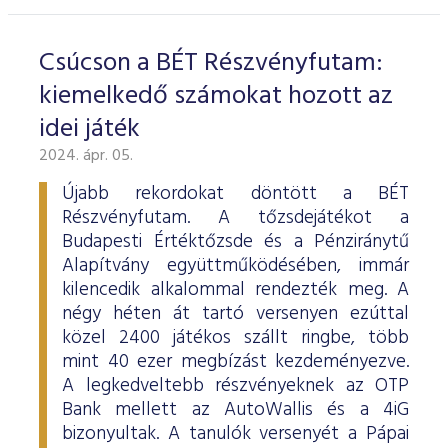
Csúcson a BÉT Részvényfutam:
kiemelkedő számokat hozott az
idei játék
2024. ápr. 05.
Újabb rekordokat döntött a BÉT
Részvényfutam. A tőzsdejátékot a
Budapesti Értéktőzsde és a Pénziránytű
Alapítvány együttműködésében, immár
kilencedik alkalommal rendezték meg. A
négy héten át tartó versenyen ezúttal
közel 2400 játékos szállt ringbe, több
mint 40 ezer megbízást kezdeményezve.
A legkedveltebb részvényeknek az OTP
Bank mellett az AutoWallis és a 4iG
bizonyultak. A tanulók versenyét a Pápai