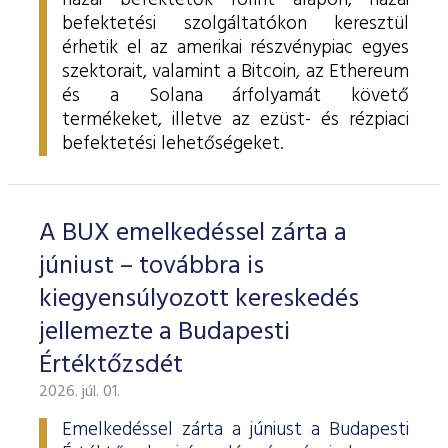
hazai befektetők forint alapon, hazai
befektetési szolgáltatókon keresztül
érhetik el az amerikai részvénypiac egyes
szektorait, valamint a Bitcoin, az Ethereum
és a Solana árfolyamát követő
termékeket, illetve az ezüst- és rézpiaci
befektetési lehetőségeket.
A BUX emelkedéssel zárta a
júniust – továbbra is
kiegyensúlyozott kereskedés
jellemezte a Budapesti
Értéktőzsdét
2026. júl. 01.
Emelkedéssel zárta a júniust a Budapesti