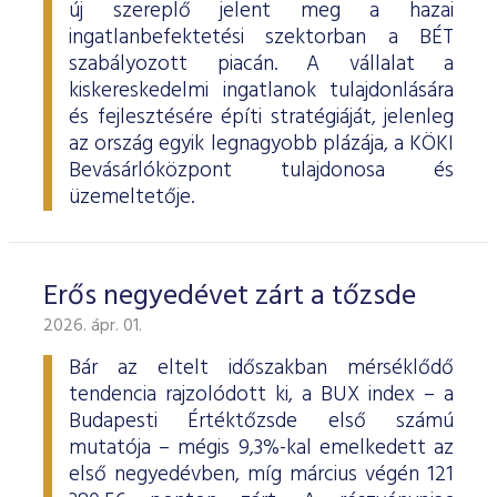
új szereplő jelent meg a hazai
ingatlanbefektetési szektorban a BÉT
szabályozott piacán. A vállalat a
kiskereskedelmi ingatlanok tulajdonlására
és fejlesztésére építi stratégiáját, jelenleg
az ország egyik legnagyobb plázája, a KÖKI
Bevásárlóközpont tulajdonosa és
üzemeltetője.
Erős negyedévet zárt a tőzsde
2026. ápr. 01.
Bár az eltelt időszakban mérséklődő
tendencia rajzolódott ki, a BUX index – a
Budapesti Értéktőzsde első számú
mutatója – mégis 9,3%-kal emelkedett az
első negyedévben, míg március végén 121