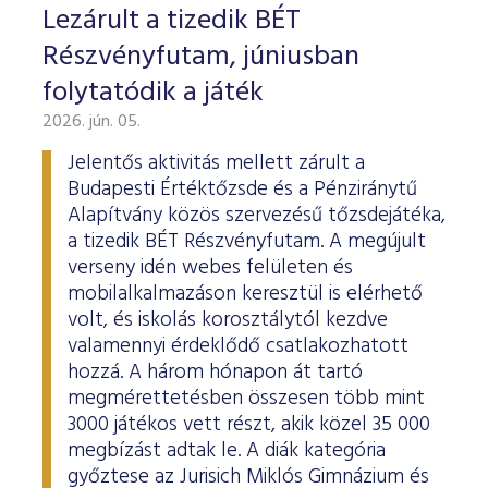
Lezárult a tizedik BÉT
Részvényfutam, júniusban
folytatódik a játék
2026. jún. 05.
Jelentős aktivitás mellett zárult a
Budapesti Értéktőzsde és a Pénziránytű
Alapítvány közös szervezésű tőzsdejátéka,
a tizedik BÉT Részvényfutam. A megújult
verseny idén webes felületen és
mobilalkalmazáson keresztül is elérhető
volt, és iskolás korosztálytól kezdve
valamennyi érdeklődő csatlakozhatott
hozzá. A három hónapon át tartó
megmérettetésben összesen több mint
3000 játékos vett részt, akik közel 35 000
megbízást adtak le. A diák kategória
győztese az Jurisich Miklós Gimnázium és