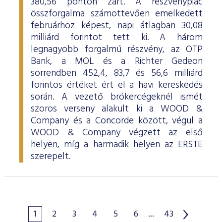
380,56 ponton zárt. A részvénypiac
összforgalma számottevően emelkedett
februárhoz képest, napi átlagban 30,08
milliárd forintot tett ki. A három
legnagyobb forgalmú részvény, az OTP
Bank, a MOL és a Richter Gedeon
sorrendben 452,4, 83,7 és 56,6 milliárd
forintos értéket ért el a havi kereskedés
során. A vezető brókercégeknél ismét
szoros verseny alakult ki a WOOD &
Company és a Concorde között, végül a
WOOD & Company végzett az első
helyen, míg a harmadik helyen az ERSTE
szerepelt.
1
2
3
4
5
6
...
43