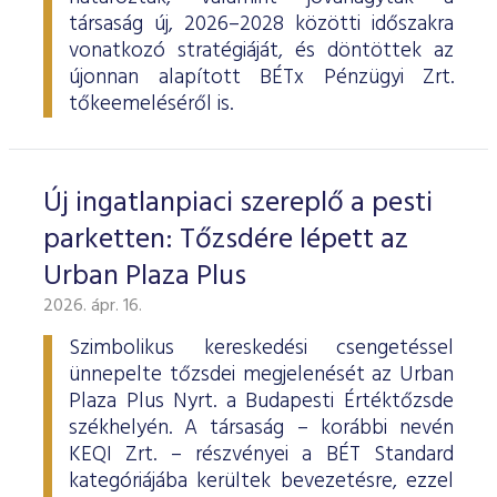
társaság új, 2026–2028 közötti időszakra
vonatkozó stratégiáját, és döntöttek az
újonnan alapított BÉTx Pénzügyi Zrt.
tőkeemeléséről is.
Új ingatlanpiaci szereplő a pesti
parketten: Tőzsdére lépett az
Urban Plaza Plus
2026. ápr. 16.
Szimbolikus kereskedési csengetéssel
ünnepelte tőzsdei megjelenését az Urban
Plaza Plus Nyrt. a Budapesti Értéktőzsde
székhelyén. A társaság – korábbi nevén
KEQI Zrt. – részvényei a BÉT Standard
kategóriájába kerültek bevezetésre, ezzel