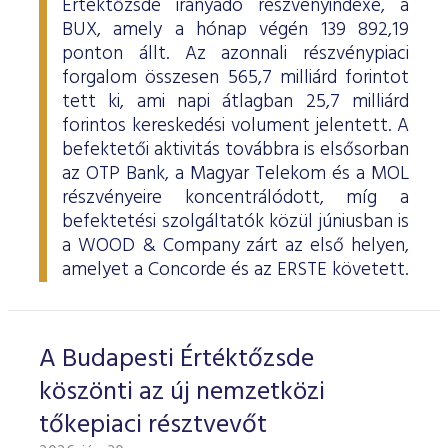
Értéktőzsde irányadó részvényindexe, a
BUX, amely a hónap végén 139 892,19
ponton állt. Az azonnali részvénypiaci
forgalom összesen 565,7 milliárd forintot
tett ki, ami napi átlagban 25,7 milliárd
forintos kereskedési volument jelentett. A
befektetői aktivitás továbbra is elsősorban
az OTP Bank, a Magyar Telekom és a MOL
részvényeire koncentrálódott, míg a
befektetési szolgáltatók közül júniusban is
a WOOD & Company zárt az első helyen,
amelyet a Concorde és az ERSTE követett.
A Budapesti Értéktőzsde
köszönti az új nemzetközi
tőkepiaci résztvevőt