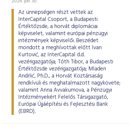
2026. jún. 30.
Az ünnepségen részt vettek az
InterCapital Csoport, a Budapesti
Értéktőzsde, a horvát diplomáciai
képviselet, valamint európai pénzügyi
intézmények képviselői. Beszédet
mondott a meghívottak előtt Ivan
Kurtović, az InterCapital d.d.
vezérigazgatója; Tóth Tibor, a Budapesti
Értéktőzsde vezérigazgatója; Mladen
Andrlić, Ph.D., a Horvát Köztársaság
rendkívüli és meghatalmazott nagykövete;
valamint Anna Avvakumova, a Pénzügyi
Intézményekért Felelős Társigazgató,
Európai Újjáépítési és Fejlesztési Bank
(EBRD).