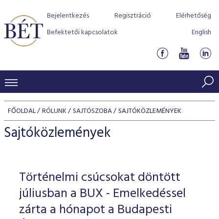
Bejelentkezés
Regisztráció
Elérhetőség
Befektetői kapcsolatok
English
KERESKEDÉSI ADATOK
FŐOLDAL
RÓLUNK
SAJTÓSZOBA
SAJTÓKÖZLEMÉNYEK
INDEXEK
BEFEKTETŐK
Sajtóközlemények
Részvényindexek
Piaci forgalom
Termékcsoportok
KIBOCSÁTÓK
Kötvényindexek
Kedvenc instrumentumok
Szabályozás
Indexek
Részvény és vállalati kötvény tőzsdei bevezetését támoga
Történelmi csúcsokat döntött
TŐZSDETAGOK
Jelzáloglevél indexek
program
Azonnali Piac
Alkalmazott díjstruktúra
BÉT szabályzatok
Részvény szekció
júliusban a BUX - Emelkedéssel
Tőzsdetagok, üzletkötők
VENDOROK
Vállalati kötvény indexek
Származékos piac
BÉT Xtend - Részvénypiac egyszerűen
Részvények
zárta a hónapot a Budapesti
Elszámolás
Befektetővédelem
Hitelpapír szekció
Útmutató a taggá váláshoz