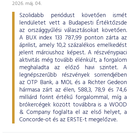
2026. máj. 04.
Szolidabb periódust követően ismét
lendületet vett a Budapesti Értéktőzsde
az országgyűlési választásokat követően.
A BUX index 133 787,99 ponton zárta az
áprilist, amely 10,2 százalékos emelkedést
jelent márciushoz képest. A részvénypiaci
aktivitás még tovább élénkült, a forgalom
meghaladta az előző havi szintet. A
legnépszerűbb részvények sorrendjében
az OTP Bank, a MOL és a Richter Gedeon
hármasa zárt az élen, 588,3, 78,9 és 74,6
milliárd forint értékű forgalommal, míg a
brókercégek között továbbra is a WOOD
& Company foglalta el az első helyet, a
Concorde-ot és az ERSTE-t megelőzve.