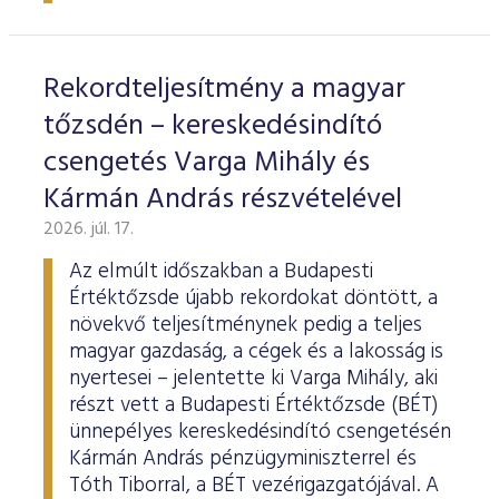
ESG Útmutató
Rekordteljesítmény a magyar
tőzsdén – kereskedésindító
csengetés Varga Mihály és
Kármán András részvételével
2026. júl. 17.
Az elmúlt időszakban a Budapesti
Értéktőzsde újabb rekordokat döntött, a
növekvő teljesítménynek pedig a teljes
magyar gazdaság, a cégek és a lakosság is
nyertesei – jelentette ki Varga Mihály, aki
részt vett a Budapesti Értéktőzsde (BÉT)
ünnepélyes kereskedésindító csengetésén
Kármán András pénzügyminiszterrel és
Tóth Tiborral, a BÉT vezérigazgatójával. A