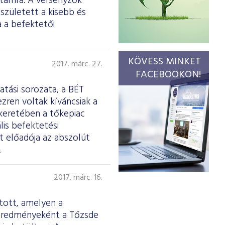
utamra. A versenyzők
született a kisebb és
a a befektetői
KÖVESS MINKET
2017. márc. 27.
FACEBOOKON!
atási sorozata, a BÉT
zren voltak kíváncsiak a
keretében a tőkepiac
is befektetési
t előadója az abszolút
.
2017. márc. 16.
rtott, amelyen a
 eredményeként a Tőzsde