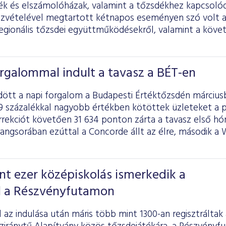
dék és elszámolóházak, valamint a tőzsdékhez kapcsoló
szvételével megtartott kétnapos eseményen szó volt az
regionális tőzsdei együttműködésekről, valamint a köv
rgalommal indult a tavasz a BÉT-en
ött a napi forgalom a Budapesti Értéktőzsdén március
5,9 százalékkal nagyobb értékben kötöttek üzleteket a 
rrekciót követően 31 634 ponton zárta a tavasz első hó
rangsorában ezúttal a Concorde állt az élre, második 
t ezer középiskolás ismerkedik a
l a Részvényfutamon
l az indulása után máris több mint 1300-an regisztrálta