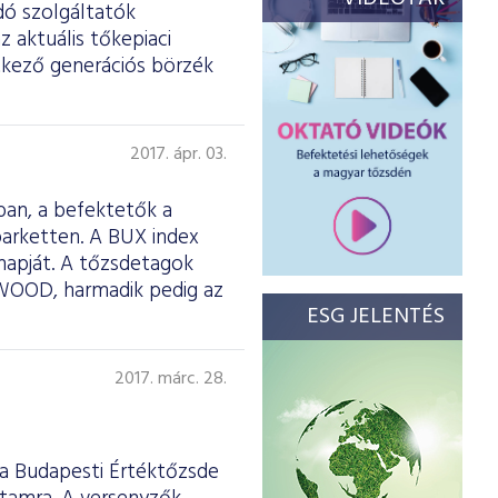
dó szolgáltatók
 aktuális tőkepiaci
etkező generációs börzék
2017. ápr. 03.
ban, a befektetők a
parketten. A BUX index
napját. A tőzsdetagok
a WOOD, harmadik pedig az
ESG JELENTÉS
2017. márc. 28.
k a Budapesti Értéktőzsde