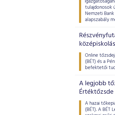
igazgatóságána
tulajdonosok ú
Nemzeti Bank 
alapszabály mó
Részvényfut
középiskolá
Online tőzsdej
(BÉT) és a Pén
befektetői tud
A legjobb tő
Értéktőzsde
A hazai tőkepi
(BÉT). A BÉT L