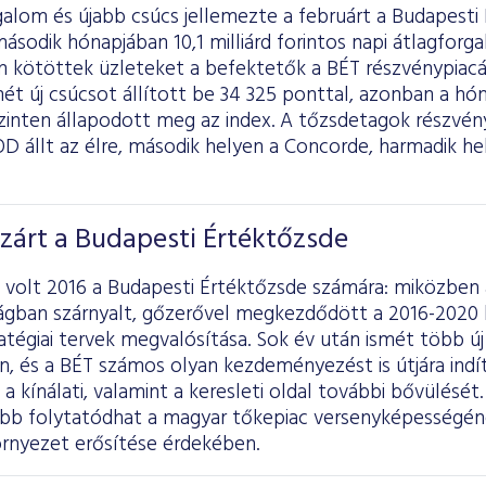
alom és újabb csúcs jellemezte a februárt a Budapesti 
ásodik hónapjában 10,1 milliárd forintos napi átlagforg
en kötöttek üzleteket a befektetők a BÉT részvénypiacá
ét új csúcsot állított be 34 325 ponttal, azonban a h
zinten állapodott meg az index. A tőzsdetagok részvén
 állt az élre, második helyen a Concorde, harmadik he
 zárt a Budapesti Értéktőzsde
volt 2016 a Budapesti Értéktőzsde számára: miközben
gban szárnyalt, gőzerővel megkezdődött a 2016-2020 k
tégiai tervek megvalósítása. Sok év után ismét több új 
en, és a BÉT számos olyan kezdeményezést is útjára ind
 kínálati, valamint a keresleti oldal további bővülését.
bb folytatódhat a magyar tőkepiac versenyképességé
örnyezet erősítése érdekében.