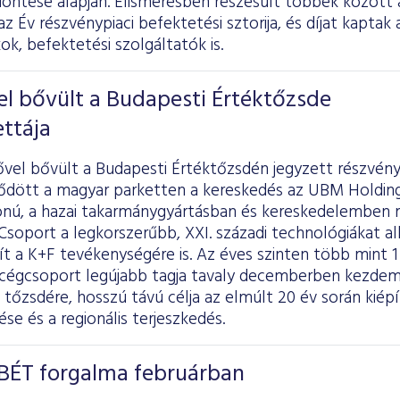
döntése alapján. Elismerésben részesült többek között 
 az Év részvénypiaci befektetési sztorija, és díjat kapta
k, befektetési szolgáltatók is.
el bővült a Budapesti Értéktőzsde
ttája
ővel bővült a Budapesti Értéktőzsdén jegyzett részvény
ődött a magyar parketten a kereskedés az UBM Holding 
onú, a hazai takarmánygyártásban és kereskedelemben
soport a legkorszerűbb, XXI. századi technológiákat al
ít a K+F tevékenységére is. Az éves szinten több mint 1 
égcsoport legújabb tagja tavaly decemberben kezdem
tőzsdére, hosszú távú célja az elmúlt 20 év során kiépí
ése és a regionális terjeszkedés.
 BÉT forgalma februárban