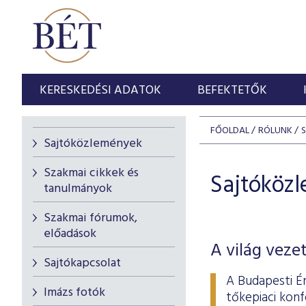
KERESKEDÉSI ADATOK
BEFEKTETŐK
FŐOLDAL
RÓLUNK
Sajtóközlemények
Szakmai cikkek és
Sajtóköz
tanulmányok
Szakmai fórumok,
előadások
A világ vez
Sajtókapcsolat
A Budapesti É
Imázs fotók
tőkepiaci konf