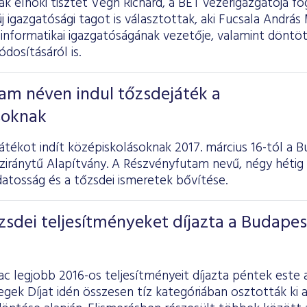
k elnöki tisztét Végh Richárd, a BÉT vezérigazgatója fog
j igazgatósági tagot is választottak, aki Fucsala András 
informatikai igazgatóságának vezetője, valamint döntöt
dosításáról is.
am néven indul tőzsdejáték a
soknak
átékot indít középiskolásoknak 2017. március 16-tól a 
ziránytű Alapítvány. A Részvényfutam nevű, négy hétig t
atosság és a tőzsdei ismeretek bővítése.
zsdei teljesítményeket díjazta a Budapes
ac legjobb 2016-os teljesítményeit díjazta péntek este
egek Díjat idén összesen tíz kategóriában osztották ki a