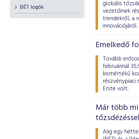
globális tőzs
BÉT logók
vezetőinek ré
trendekről, a 
innovációjáról.
Emelkedő fo
Tovább erősöd
februárinál 3
kismértékű ko
részvénypiaci 
Erste volt.
Már több min
tőzsdézésse
Alig egy hétte