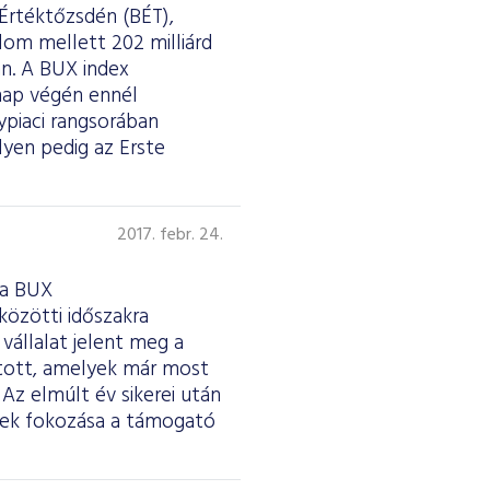
Értéktőzsdén (BÉT),
alom mellett 202 milliárd
n. A BUX index
ónap végén ennél
ypiaci rangsorában
lyen pedig az Erste
2017. febr. 24.
 a BUX
özötti időszakra
vállalat jelent meg a
ított, amelyek már most
 Az elmúlt év sikerei után
nek fokozása a támogató