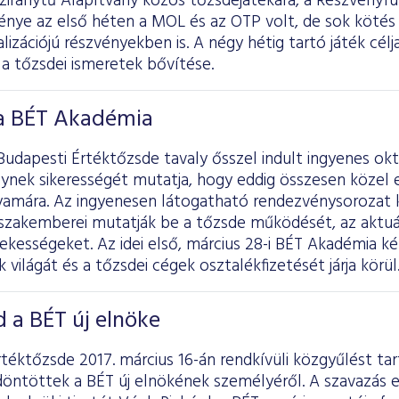
nziránytű Alapítvány közös tőzsdejátékára, a Részvényf
énye az első héten a MOL és az OTP volt, de sok kötés 
lizációjú részvényekben is. A négy hétig tartó játék célj
a tőzsdei ismeretek bővítése.
 a BÉT Akadémia
Budapesti Értéktőzsde tavaly ősszel indult ingyenes okt
nek sikerességét mutatja, hogy eddig összesen közel e
yamára. Az ingyenesen látogatható rendezvénysorozat 
zakemberei mutatják be a tőzsde működését, az aktuál
ekességeket. Az idei első, március 28-i BÉT Akadémia ké
világát és a tőzsdei cégek osztalékfizetését járja körül
 a BÉT új elnöke
téktőzsde 2017. március 16-án rendkívüli közgyűlést ta
döntöttek a BÉT új elnökének személyéről. A szavazás