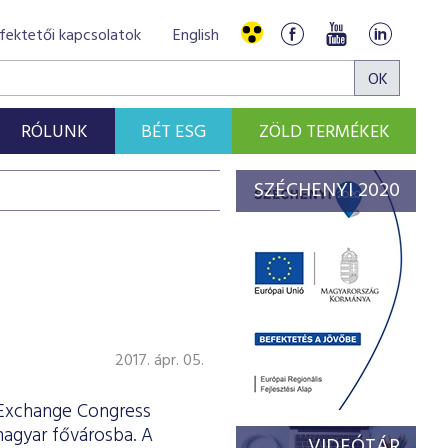
fektetői kapcsolatok
English
RÓLUNK
BÉT ESG
ZÖLD TERMÉKEK
SZÉCHENYI 2020
2017. ápr. 05.
 Exchange Congress
magyar fővárosba. A
VIDEÓTÁR