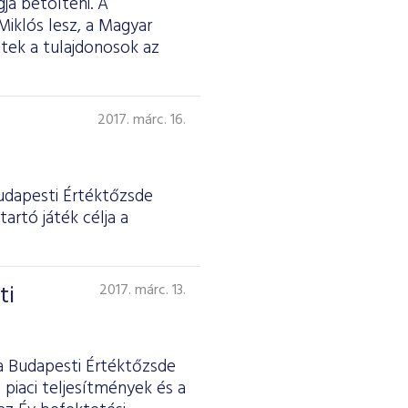
ja betölteni. A
Miklós lesz, a Magyar
tek a tulajdonosok az
2017. márc. 16.
Budapesti Értéktőzsde
artó játék célja a
ti
2017. márc. 13.
 a Budapesti Értéktőzsde
 piaci teljesítmények és a