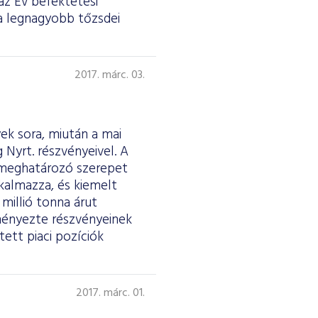
az Év befektetési
k a legnagyobb tőzsdei
2017. márc. 03.
ek sora, miután a mai
Nyrt. részvényeivel. A
 meghatározó szerepet
kalmazza, és kiemelt
millió tonna árut
ényezte részvényeinek
tett piaci pozíciók
2017. márc. 01.