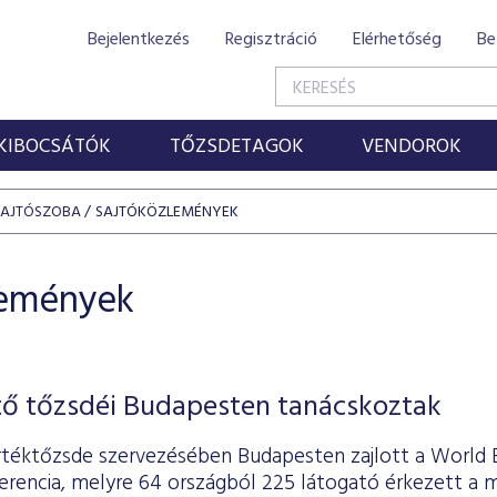
Bejelentkezés
Regisztráció
Elérhetőség
Be
KIBOCSÁTÓK
TŐZSDETAGOK
VENDOROK
SAJTÓSZOBA
SAJTÓKÖZLEMÉNYEK
lemények
ető tőzsdéi Budapesten tanácskoztak
rtéktőzsde szervezésében Budapesten zajlott a World
erencia, melyre 64 országból 225 látogató érkezett a 