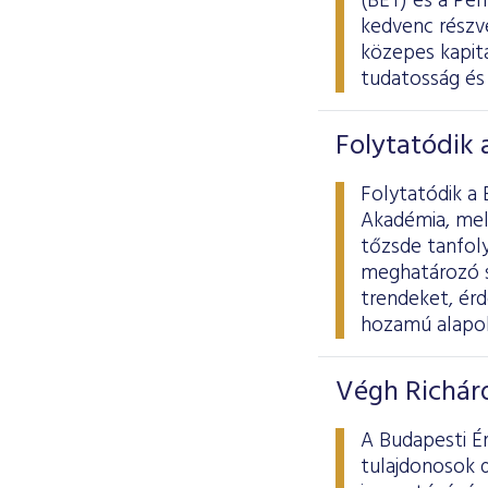
(BÉT) és a Pé
kedvenc részv
közepes kapita
tudatosság és 
Folytatódik
Folytatódik a 
Akadémia, mely
tőzsde tanfol
meghatározó s
trendeket, érd
hozamú alapok 
Végh Richárd
A Budapesti Ér
tulajdonosok 