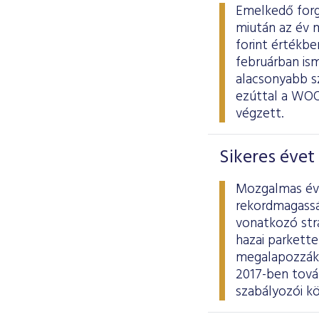
Emelkedő forg
miután az év m
forint értékb
februárban ism
alacsonyabb s
ezúttal a WOOD
végzett.
Sikeres évet
Mozgalmas év 
rekordmagassá
vonatkozó stra
hazai parkett
megalapozzák a
2017-ben tová
szabályozói k