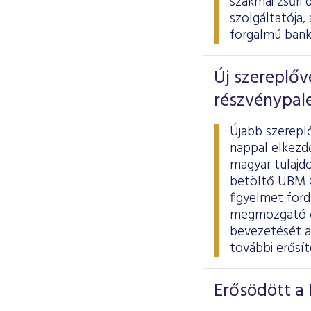
szakmai zsűri 
szolgáltatója,
forgalmú banko
Új szereplőv
részvénypale
Újabb szerepl
nappal elkezd
magyar tulajd
betöltő UBM C
figyelmet ford
megmozgató c
bevezetését a 
további erősít
Erősödött a