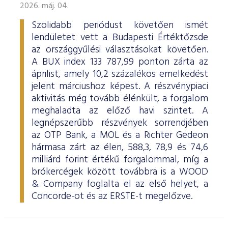
2026. máj. 04.
Szolidabb periódust követően ismét
lendületet vett a Budapesti Értéktőzsde
az országgyűlési választásokat követően.
A BUX index 133 787,99 ponton zárta az
áprilist, amely 10,2 százalékos emelkedést
jelent márciushoz képest. A részvénypiaci
aktivitás még tovább élénkült, a forgalom
meghaladta az előző havi szintet. A
legnépszerűbb részvények sorrendjében
az OTP Bank, a MOL és a Richter Gedeon
hármasa zárt az élen, 588,3, 78,9 és 74,6
milliárd forint értékű forgalommal, míg a
brókercégek között továbbra is a WOOD
& Company foglalta el az első helyet, a
Concorde-ot és az ERSTE-t megelőzve.