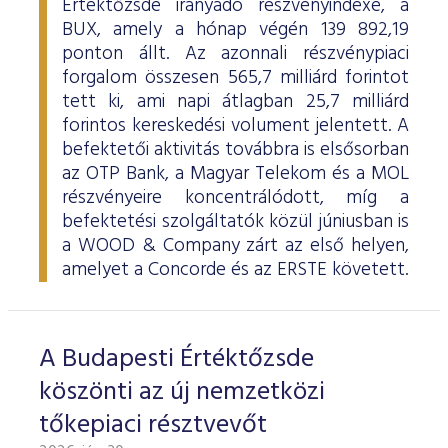
Értéktőzsde irányadó részvényindexe, a
BUX, amely a hónap végén 139 892,19
ponton állt. Az azonnali részvénypiaci
forgalom összesen 565,7 milliárd forintot
tett ki, ami napi átlagban 25,7 milliárd
forintos kereskedési volument jelentett. A
befektetői aktivitás továbbra is elsősorban
az OTP Bank, a Magyar Telekom és a MOL
részvényeire koncentrálódott, míg a
befektetési szolgáltatók közül júniusban is
a WOOD & Company zárt az első helyen,
amelyet a Concorde és az ERSTE követett.
A Budapesti Értéktőzsde
köszönti az új nemzetközi
tőkepiaci résztvevőt