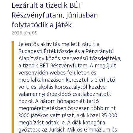
Lezárult a tizedik BÉT
Részvényfutam, júniusban
folytatódik a játék
2026. jún. 05.
Jelentős aktivitás mellett zárult a
Budapesti Értéktőzsde és a Pénziránytű
Alapítvány közös szervezésű tőzsdejátéka,
a tizedik BÉT Részvényfutam. A megújult
verseny idén webes felületen és
mobilalkalmazáson keresztül is elérhető
volt, és iskolás korosztálytól kezdve
valamennyi érdeklődő csatlakozhatott
hozzá. A három hónapon át tartó
megmérettetésben összesen több mint
3000 játékos vett részt, akik közel 35 000
megbízást adtak le. A diák kategória
győztese az Jurisich Miklós Gimnázium és