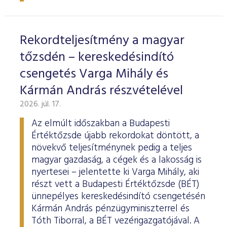
ESG Útmutató
Rekordteljesítmény a magyar
tőzsdén – kereskedésindító
csengetés Varga Mihály és
Kármán András részvételével
2026. júl. 17.
Az elmúlt időszakban a Budapesti
Értéktőzsde újabb rekordokat döntött, a
növekvő teljesítménynek pedig a teljes
magyar gazdaság, a cégek és a lakosság is
nyertesei – jelentette ki Varga Mihály, aki
részt vett a Budapesti Értéktőzsde (BÉT)
ünnepélyes kereskedésindító csengetésén
Kármán András pénzügyminiszterrel és
Tóth Tiborral, a BÉT vezérigazgatójával. A