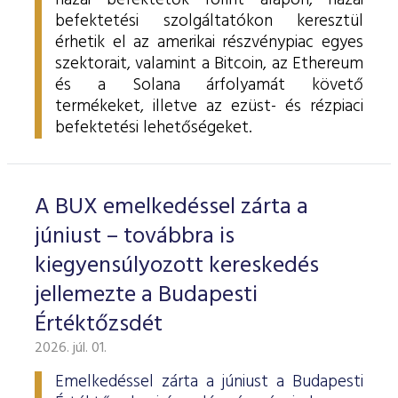
hazai befektetők forint alapon, hazai
befektetési szolgáltatókon keresztül
érhetik el az amerikai részvénypiac egyes
szektorait, valamint a Bitcoin, az Ethereum
és a Solana árfolyamát követő
termékeket, illetve az ezüst- és rézpiaci
befektetési lehetőségeket.
A BUX emelkedéssel zárta a
júniust – továbbra is
kiegyensúlyozott kereskedés
jellemezte a Budapesti
Értéktőzsdét
2026. júl. 01.
Emelkedéssel zárta a júniust a Budapesti