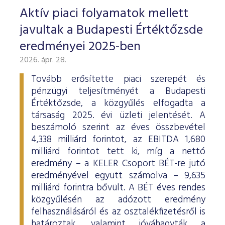
Aktív piaci folyamatok mellett
javultak a Budapesti Értéktőzsde
eredményei 2025-ben
2026. ápr. 28.
Tovább erősítette piaci szerepét és
pénzügyi teljesítményét a Budapesti
Értéktőzsde, a közgyűlés elfogadta a
társaság 2025. évi üzleti jelentését. A
beszámoló szerint az éves összbevétel
4,338 milliárd forintot, az EBITDA 1,680
milliárd forintot tett ki, míg a nettó
eredmény – a KELER Csoport BÉT-re jutó
eredményével együtt számolva – 9,635
milliárd forintra bővült. A BÉT éves rendes
közgyűlésén az adózott eredmény
felhasználásáról és az osztalékfizetésről is
határoztak, valamint jóváhagyták a