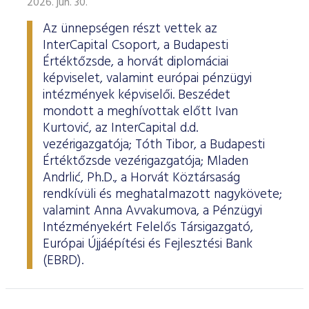
2026. jún. 30.
Az ünnepségen részt vettek az
InterCapital Csoport, a Budapesti
Értéktőzsde, a horvát diplomáciai
képviselet, valamint európai pénzügyi
intézmények képviselői. Beszédet
mondott a meghívottak előtt Ivan
Kurtović, az InterCapital d.d.
vezérigazgatója; Tóth Tibor, a Budapesti
Értéktőzsde vezérigazgatója; Mladen
Andrlić, Ph.D., a Horvát Köztársaság
rendkívüli és meghatalmazott nagykövete;
valamint Anna Avvakumova, a Pénzügyi
Intézményekért Felelős Társigazgató,
Európai Újjáépítési és Fejlesztési Bank
(EBRD).