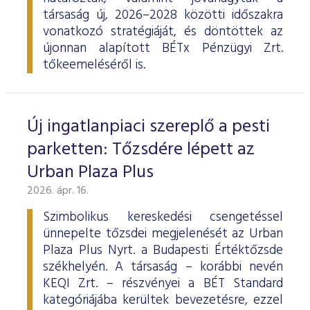
társaság új, 2026–2028 közötti időszakra
vonatkozó stratégiáját, és döntöttek az
újonnan alapított BÉTx Pénzügyi Zrt.
tőkeemeléséről is.
Új ingatlanpiaci szereplő a pesti
parketten: Tőzsdére lépett az
Urban Plaza Plus
2026. ápr. 16.
Szimbolikus kereskedési csengetéssel
ünnepelte tőzsdei megjelenését az Urban
Plaza Plus Nyrt. a Budapesti Értéktőzsde
székhelyén. A társaság – korábbi nevén
KEQI Zrt. – részvényei a BÉT Standard
kategóriájába kerültek bevezetésre, ezzel