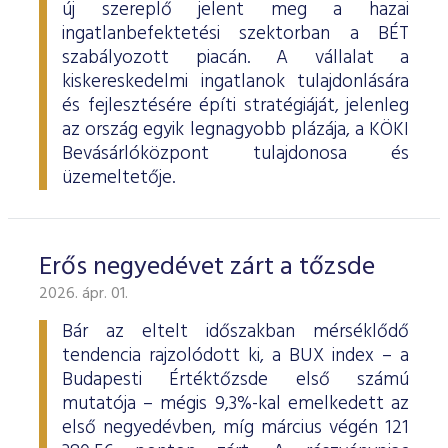
új szereplő jelent meg a hazai
ingatlanbefektetési szektorban a BÉT
szabályozott piacán. A vállalat a
kiskereskedelmi ingatlanok tulajdonlására
és fejlesztésére építi stratégiáját, jelenleg
az ország egyik legnagyobb plázája, a KÖKI
Bevásárlóközpont tulajdonosa és
üzemeltetője.
Erős negyedévet zárt a tőzsde
2026. ápr. 01.
Bár az eltelt időszakban mérséklődő
tendencia rajzolódott ki, a BUX index – a
Budapesti Értéktőzsde első számú
mutatója – mégis 9,3%-kal emelkedett az
első negyedévben, míg március végén 121