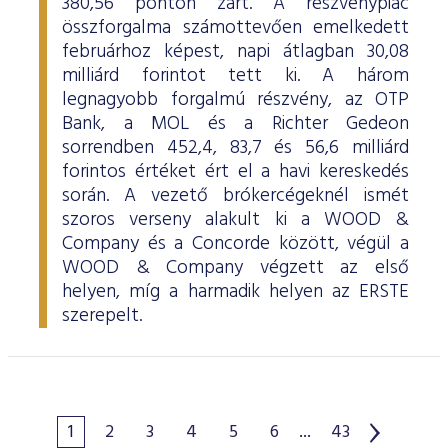
380,56 ponton zárt. A részvénypiac
összforgalma számottevően emelkedett
februárhoz képest, napi átlagban 30,08
milliárd forintot tett ki. A három
legnagyobb forgalmú részvény, az OTP
Bank, a MOL és a Richter Gedeon
sorrendben 452,4, 83,7 és 56,6 milliárd
forintos értéket ért el a havi kereskedés
során. A vezető brókercégeknél ismét
szoros verseny alakult ki a WOOD &
Company és a Concorde között, végül a
WOOD & Company végzett az első
helyen, míg a harmadik helyen az ERSTE
szerepelt.
1
2
3
4
5
6
...
43