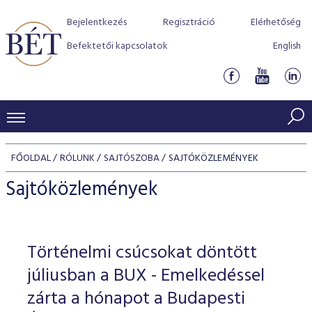
Bejelentkezés
Regisztráció
Elérhetőség
Befektetői kapcsolatok
English
KERESKEDÉSI ADATOK
FŐOLDAL
RÓLUNK
SAJTÓSZOBA
SAJTÓKÖZLEMÉNYEK
INDEXEK
BEFEKTETŐK
Sajtóközlemények
Részvényindexek
Piaci forgalom
Termékcsoportok
KIBOCSÁTÓK
Kötvényindexek
Kedvenc instrumentumok
Szabályozás
Indexek
Részvény és vállalati kötvény tőzsdei bevezetését támoga
Történelmi csúcsokat döntött
TŐZSDETAGOK
Jelzáloglevél indexek
program
Azonnali Piac
Alkalmazott díjstruktúra
BÉT szabályzatok
Részvény szekció
júliusban a BUX - Emelkedéssel
Tőzsdetagok, üzletkötők
VENDOROK
Vállalati kötvény indexek
Származékos piac
BÉT Xtend - Részvénypiac egyszerűen
Részvények
zárta a hónapot a Budapesti
Elszámolás
Befektetővédelem
Hitelpapír szekció
Útmutató a taggá váláshoz