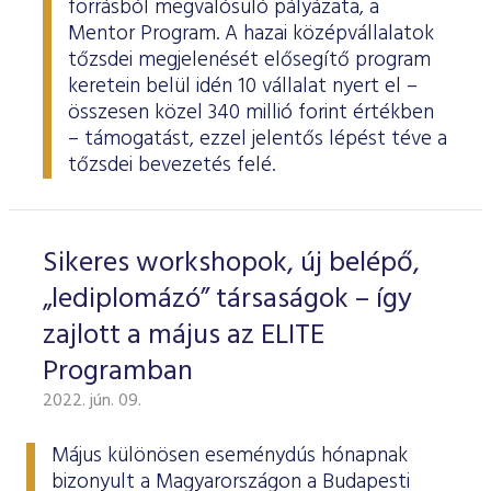
forrásból megvalósuló pályázata, a
Mentor Program. A hazai középvállalatok
tőzsdei megjelenését elősegítő program
keretein belül idén 10 vállalat nyert el –
összesen közel 340 millió forint értékben
– támogatást, ezzel jelentős lépést téve a
tőzsdei bevezetés felé.
Sikeres workshopok, új belépő,
„lediplomázó” társaságok – így
zajlott a május az ELITE
Programban
2022. jún. 09.
Május különösen eseménydús hónapnak
bizonyult a Magyarországon a Budapesti