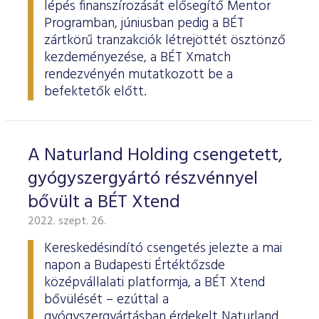
lépés finanszírozását elősegítő Mentor
Programban, júniusban pedig a BÉT
zártkörű tranzakciók létrejöttét ösztönző
kezdeményezése, a BÉT Xmatch
rendezvényén mutatkozott be a
befektetők előtt.
A Naturland Holding csengetett,
gyógyszergyártó részvénnyel
bővült a BÉT Xtend
2022. szept. 26.
Kereskedésindító csengetés jelezte a mai
napon a Budapesti Értéktőzsde
középvállalati platformja, a BÉT Xtend
bővülését – ezúttal a
gyógyszergyártásban érdekelt Naturland