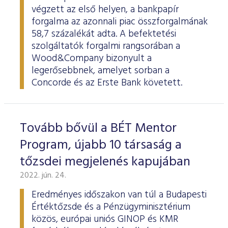
végzett az első helyen, a bankpapír
forgalma az azonnali piac összforgalmának
58,7 százalékát adta. A befektetési
szolgáltatók forgalmi rangsorában a
Wood&Company bizonyult a
legerősebbnek, amelyet sorban a
Concorde és az Erste Bank követett.
Tovább bővül a BÉT Mentor
Program, újabb 10 társaság a
tőzsdei megjelenés kapujában
2022. jún. 24.
Eredményes időszakon van túl a Budapesti
Értéktőzsde és a Pénzügyminisztérium
közös, európai uniós GINOP és KMR