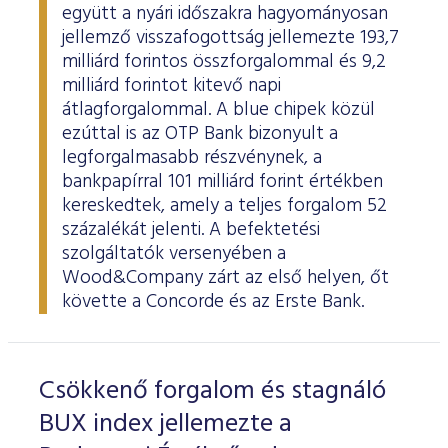
együtt a nyári időszakra hagyományosan
jellemző visszafogottság jellemezte 193,7
milliárd forintos összforgalommal és 9,2
milliárd forintot kitevő napi
átlagforgalommal. A blue chipek közül
ezúttal is az OTP Bank bizonyult a
legforgalmasabb részvénynek, a
bankpapírral 101 milliárd forint értékben
kereskedtek, amely a teljes forgalom 52
százalékát jelenti. A befektetési
szolgáltatók versenyében a
Wood&Company zárt az első helyen, őt
követte a Concorde és az Erste Bank.
Csökkenő forgalom és stagnáló
BUX index jellemezte a