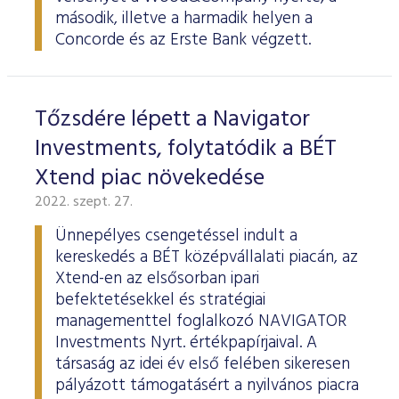
ESG Útmutató
második, illetve a harmadik helyen a
Concorde és az Erste Bank végzett.
Tőzsdére lépett a Navigator
Investments, folytatódik a BÉT
Xtend piac növekedése
2022. szept. 27.
Ünnepélyes csengetéssel indult a
kereskedés a BÉT középvállalati piacán, az
Xtend-en az elsősorban ipari
befektetésekkel és stratégiai
managementtel foglalkozó NAVIGATOR
Investments Nyrt. értékpapírjaival. A
társaság az idei év első felében sikeresen
pályázott támogatásért a nyilvános piacra