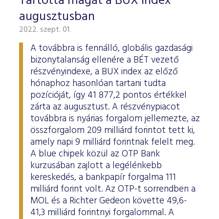
Tartotta magát a BUX index
augusztusban
2022. szept. 01.
A továbbra is fennálló, globális gazdasági
bizonytalanság ellenére a BÉT vezető
részvényindexe, a BUX index az előző
hónaphoz hasonlóan tartani tudta
pozícióját, így 41 877,2 pontos értékkel
zárta az augusztust. A részvénypiacot
továbbra is nyárias forgalom jellemezte, az
összforgalom 209 milliárd forintot tett ki,
amely napi 9 milliárd forintnak felelt meg.
A blue chipek közül az OTP Bank
kurzusában zajlott a legélénkebb
kereskedés, a bankpapír forgalma 111
milliárd forint volt. Az OTP-t sorrendben a
MOL és a Richter Gedeon követte 49,6-
41,3 milliárd forintnyi forgalommal. A