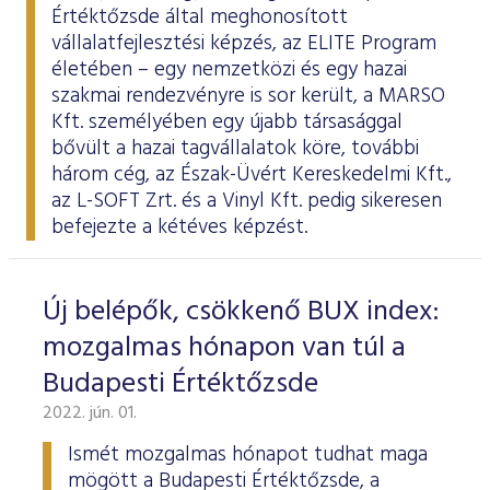
Értéktőzsde által meghonosított
vállalatfejlesztési képzés, az
ELITE Program
életében – egy nemzetközi és egy hazai
szakmai rendezvényre is sor került, a MARSO
Kft. személyében egy újabb társasággal
bővült a hazai tagvállalatok köre, további
három cég, az Észak-Üvért Kereskedelmi Kft.,
az L-SOFT Zrt. és a Vinyl Kft. pedig sikeresen
befejezte a kétéves képzést.
Új belépők, csökkenő BUX index:
mozgalmas hónapon van túl a
Budapesti Értéktőzsde
2022. jún. 01.
Ismét mozgalmas hónapot tudhat maga
mögött a Budapesti Értéktőzsde, a