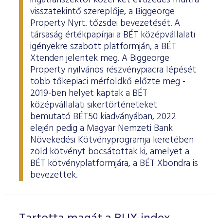
ingatlanszektor közel két évtizedes múltra
visszatekintő szereplője, a Biggeorge
Property Nyrt. tőzsdei bevezetését. A
társaság értékpapírjai a BÉT középvállalati
igényekre szabott platformján, a BÉT
Xtenden jelentek meg. A Biggeorge
Property nyilvános részvénypiacra lépését
több tőkepiaci mérföldkő előzte meg -
2019-ben helyet kaptak a BÉT
középvállalati sikertörténeteket
bemutató BÉT50 kiadványában, 2022
elején pedig a Magyar Nemzeti Bank
Növekedési Kötvényprogramja keretében
zöld kötvényt bocsátottak ki, amelyet a
BÉT kötvényplatformjára, a BÉT Xbondra is
bevezettek.