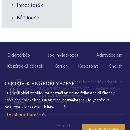
Imázs fotók
BÉT logók
Oldaltérkép
Jogi nyilatkozat
Adatvédelem
Közérdekű adatok
Karrier
Kapcsolat
English
A portálon megjelenített kereskedési adatok - a
COOKIE-K ENGEDÉLYEZÉSE
BUX, a BUMIX és a CETOP NTR index kivételével -
Ez a weboldal cookie-kat használ az online felhasználói élmény
15 perccel késleltetettek.
növelése érdekében. Ön az oldal használatának folytatásával
© 2019 Budapesti Értéktőzsde Nyrt.
beleegyezik a cookie-k használatába.
További információk
Ponte.hu
ELFOGADOM