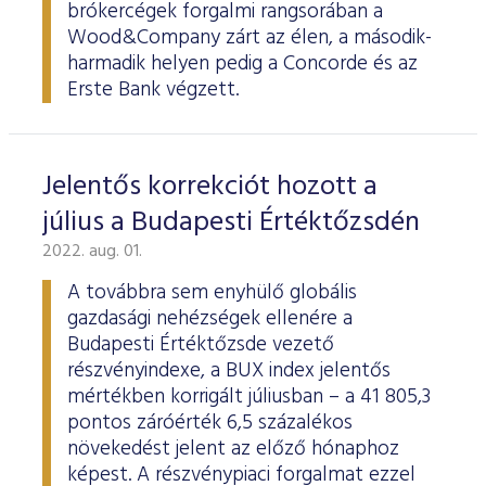
brókercégek forgalmi rangsorában a
Wood&Company zárt az élen, a második-
harmadik helyen pedig a Concorde és az
Erste Bank végzett.
Jelentős korrekciót hozott a
július a Budapesti Értéktőzsdén
2022. aug. 01.
A továbbra sem enyhülő globális
gazdasági nehézségek ellenére a
Budapesti Értéktőzsde vezető
részvényindexe, a BUX index jelentős
mértékben korrigált júliusban – a 41 805,3
pontos záróérték 6,5 százalékos
növekedést jelent az előző hónaphoz
képest. A részvénypiaci forgalmat ezzel