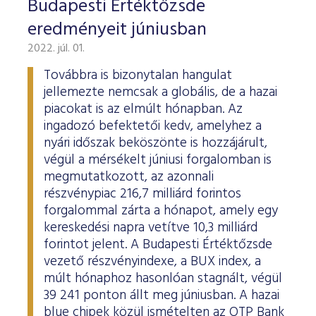
Budapesti Értéktőzsde
eredményeit júniusban
2022. júl. 01.
Továbbra is bizonytalan hangulat
jellemezte nemcsak a globális, de a hazai
piacokat is az elmúlt hónapban. Az
ingadozó befektetői kedv, amelyhez a
nyári időszak beköszönte is hozzájárult,
végül a mérsékelt júniusi forgalomban is
megmutatkozott, az azonnali
részvénypiac 216,7 milliárd forintos
forgalommal zárta a hónapot, amely egy
kereskedési napra vetítve 10,3 milliárd
forintot jelent. A Budapesti Értéktőzsde
vezető részvényindexe, a BUX index, a
múlt hónaphoz hasonlóan stagnált, végül
39 241 ponton állt meg júniusban. A hazai
blue chipek közül ismételten az OTP Bank