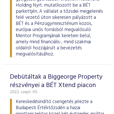
Holding Nyrt. mutatkozott be a BÉT
parkettjén. A vállalat a tőzsdei megjelenés
felé vezető úton sikeresen pályázott a
BÉT és a Pénzügyminisztérium közös,
európai uniós forrásból megvalósuló
Mentor Programjának keretein belül,
amely mind financiális-, mind szakmai
oldalról hozzájárult a bevezetés
megvalósításához.
Debütáltak a Biggeorge Property
részvényei a BÉT Xtend piacon
2022. szept. 05.
Kereskedésindító csengetés jelezte a
Budapesti Értéktőzsdén a hazai