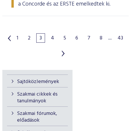
a Concorde és az ERSTE emelkedtek ki.
1
2
3
4
5
6
7
8
...
43
Sajtóközlemények
Szakmai cikkek és
tanulmányok
Szakmai fórumok,
előadások