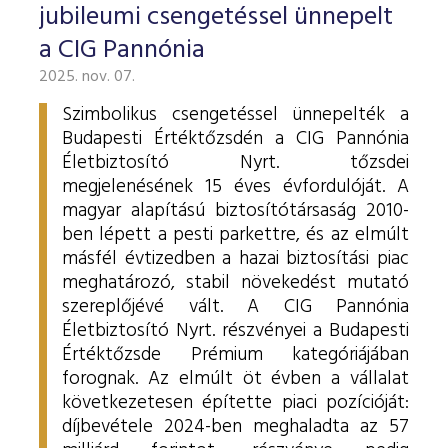
jubileumi csengetéssel ünnepelt
a CIG Pannónia
2025. nov. 07.
Szimbolikus csengetéssel ünnepelték a
Budapesti Értéktőzsdén a CIG Pannónia
Életbiztosító Nyrt. tőzsdei
megjelenésének 15 éves évfordulóját. A
magyar alapítású biztosítótársaság 2010-
ben lépett a pesti parkettre, és az elmúlt
másfél évtizedben a hazai biztosítási piac
meghatározó, stabil növekedést mutató
szereplőjévé vált.
A CIG Pannónia
Életbiztosító Nyrt. részvényei a Budapesti
Értéktőzsde Prémium kategóriájában
forognak. Az elmúlt öt évben a vállalat
következetesen építette piaci pozícióját:
díjbevétele 2024-ben meghaladta az 57