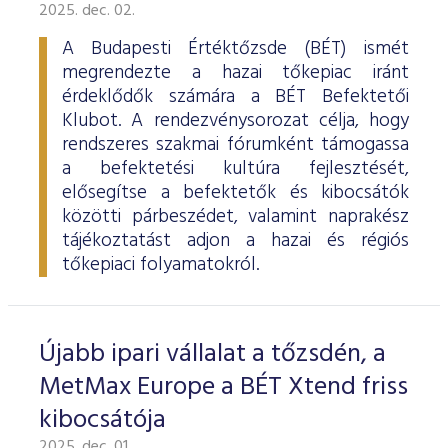
ESG Útmutató
2025. dec. 02.
A Budapesti Értéktőzsde (BÉT) ismét
megrendezte a hazai tőkepiac iránt
érdeklődők számára a BÉT Befektetői
Klubot. A rendezvénysorozat célja, hogy
rendszeres szakmai fórumként támogassa
a befektetési kultúra fejlesztését,
elősegítse a befektetők és kibocsátók
közötti párbeszédet, valamint naprakész
tájékoztatást adjon a hazai és régiós
tőkepiaci folyamatokról.
Újabb ipari vállalat a tőzsdén, a
MetMax Europe a BÉT Xtend friss
kibocsátója
2025. dec. 01.