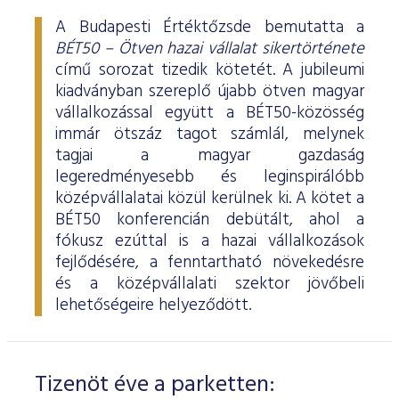
A Budapesti Értéktőzsde bemutatta a
BÉT50 – Ötven hazai vállalat sikertörténete
című sorozat tizedik kötetét. A jubileumi
kiadványban szereplő újabb ötven magyar
vállalkozással együtt a BÉT50-közösség
immár ötszáz tagot számlál, melynek
tagjai a magyar gazdaság
legeredményesebb és leginspirálóbb
középvállalatai közül kerülnek ki. A kötet a
BÉT50 konferencián debütált, ahol a
fókusz ezúttal is a hazai vállalkozások
fejlődésére, a fenntartható növekedésre
és a középvállalati szektor jövőbeli
lehetőségeire helyeződött.
Tizenöt éve a parketten: