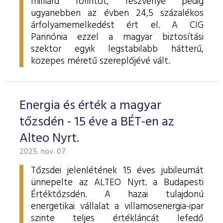
milliárd forintot, részvénye pedig
ugyanebben az évben 24,5 százalékos
árfolyamemelkedést ért el. A CIG
Pannónia ezzel a magyar biztosítási
szektor egyik legstabilabb hátterű,
közepes méretű szereplőjévé vált.
Energia és érték a magyar
tőzsdén - 15 éve a BÉT-en az
Alteo Nyrt.
2025. nov. 07.
Tőzsdei jelenlétének 15 éves jubileumát
ünnepelte az ALTEO Nyrt. a Budapesti
Értéktőzsdén. A hazai tulajdonú
energetikai vállalat a villamosenergia-ipar
szinte teljes értékláncát lefedő