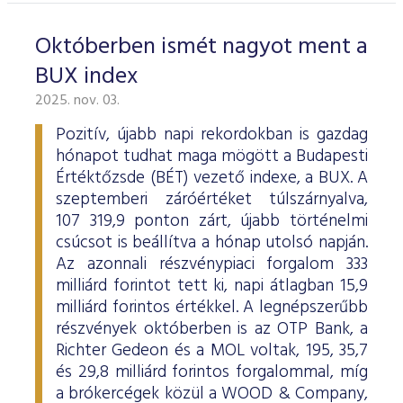
Októberben ismét nagyot ment a
BUX index
2025. nov. 03.
Pozitív, újabb napi rekordokban is gazdag
hónapot tudhat maga mögött a Budapesti
Értéktőzsde (BÉT) vezető indexe, a BUX. A
szeptemberi záróértéket túlszárnyalva,
107 319,9 ponton zárt, újabb történelmi
csúcsot is beállítva a hónap utolsó napján.
Az azonnali részvénypiaci forgalom 333
milliárd forintot tett ki, napi átlagban 15,9
milliárd forintos értékkel. A legnépszerűbb
részvények októberben is az OTP Bank, a
Richter Gedeon és a MOL voltak, 195, 35,7
és 29,8 milliárd forintos forgalommal, míg
a brókercégek közül a WOOD & Company,