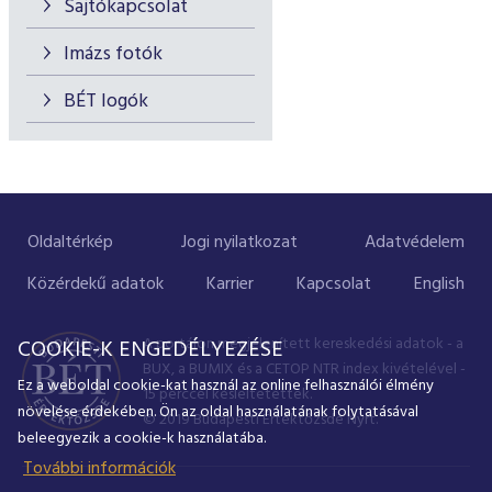
Sajtókapcsolat
Imázs fotók
BÉT logók
Oldaltérkép
Jogi nyilatkozat
Adatvédelem
Közérdekű adatok
Karrier
Kapcsolat
English
A portálon megjelenített kereskedési adatok - a
COOKIE-K ENGEDÉLYEZÉSE
BUX, a BUMIX és a CETOP NTR index kivételével -
Ez a weboldal cookie-kat használ az online felhasználói élmény
15 perccel késleltetettek.
növelése érdekében. Ön az oldal használatának folytatásával
© 2019 Budapesti Értéktőzsde Nyrt.
beleegyezik a cookie-k használatába.
További információk