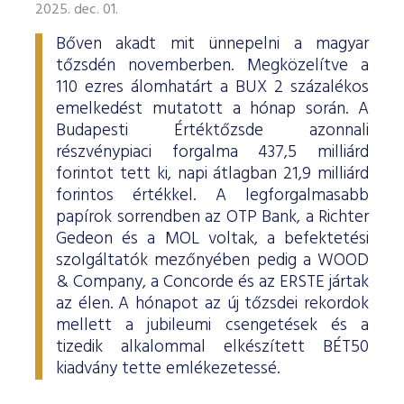
2025. dec. 01.
Bőven akadt mit ünnepelni a magyar
tőzsdén novemberben. Megközelítve a
110 ezres álomhatárt a BUX 2 százalékos
emelkedést mutatott a hónap során. A
Budapesti Értéktőzsde azonnali
részvénypiaci forgalma 437,5 milliárd
forintot tett ki, napi átlagban 21,9 milliárd
forintos értékkel. A legforgalmasabb
papírok sorrendben az OTP Bank, a Richter
Gedeon és a MOL voltak, a befektetési
szolgáltatók mezőnyében pedig a WOOD
& Company, a Concorde és az ERSTE jártak
az élen. A hónapot az új tőzsdei rekordok
mellett a jubileumi csengetések és a
tizedik alkalommal elkészített BÉT50
kiadvány tette emlékezetessé.