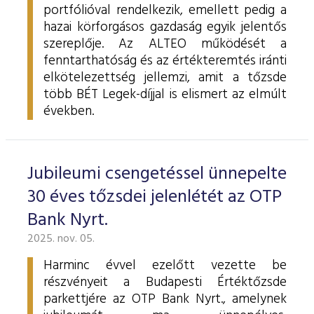
portfólióval rendelkezik, emellett pedig a
hazai körforgásos gazdaság egyik jelentős
szereplője. Az ALTEO működését a
fenntarthatóság és az értékteremtés iránti
elkötelezettség jellemzi, amit a tőzsde
több BÉT Legek-díjjal is elismert az elmúlt
években.
Jubileumi csengetéssel ünnepelte
30 éves tőzsdei jelenlétét az OTP
Bank Nyrt.
2025. nov. 05.
Harminc évvel ezelőtt vezette be
részvényeit a Budapesti Értéktőzsde
parkettjére az OTP Bank Nyrt., amelynek