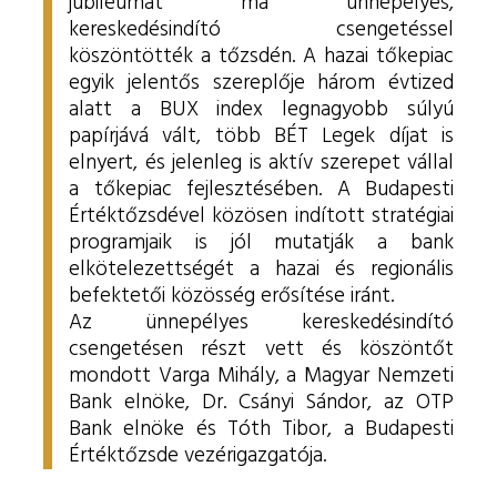
jubileumát ma ünnepélyes,
kereskedésindító csengetéssel
köszöntötték a tőzsdén. A hazai tőkepiac
egyik jelentős szereplője három évtized
alatt a BUX index legnagyobb súlyú
papírjává vált, több BÉT Legek díjat is
elnyert, és jelenleg is aktív szerepet vállal
a tőkepiac fejlesztésében. A Budapesti
Értéktőzsdével közösen indított stratégiai
programjaik is jól mutatják a bank
elkötelezettségét a hazai és regionális
befektetői közösség erősítése iránt.
Az ünnepélyes kereskedésindító
csengetésen részt vett és köszöntőt
mondott Varga Mihály, a Magyar Nemzeti
Bank elnöke, Dr. Csányi Sándor, az OTP
Bank elnöke és Tóth Tibor, a Budapesti
Értéktőzsde vezérigazgatója.