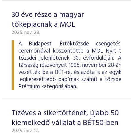
30 éve része a magyar
tőkepiacnak a MOL
2025. nov. 28.
A Budapesti Értéktőzsde csengetési
ceremóniával köszöntötte a MOL Nyrt.-t
tőzsdei jelenlétének 30. évfordulóján. A
társaság részvényeit 1995. november 28-án
vezették be a BÉT-re, és azóta is az egyik
legkeresettebb papírnak számít a tőzsde
Prémium kategóriájában.
Tízéves a sikertörténet, újabb 50
kiemelkedő vállalat a BÉT50-ben
2025. nov. 12.