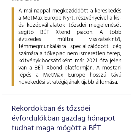
A mai nappal megkezdődött a kereskedés
a MetMax Europe Nyrt. részvényeivel a kis-
és középvállalatok tőzsdei megjelenését
segítő BÉT Xtend piacon. A több
évtizedes múltra visszatekintő,
fémmegmunkálásra specializálódott cég
számára a tőkepiac nem ismeretlen terep,
kötvénykibocsátóként már 2021 óta jelen
van a BÉT Xbond platformján. A mostani
lépés a MetMax Europe hosszú távú
növekedési stratégiájának újabb állomása.
Rekordokban és tőzsdei
évfordulókban gazdag hónapot
tudhat maga mögött a BÉT