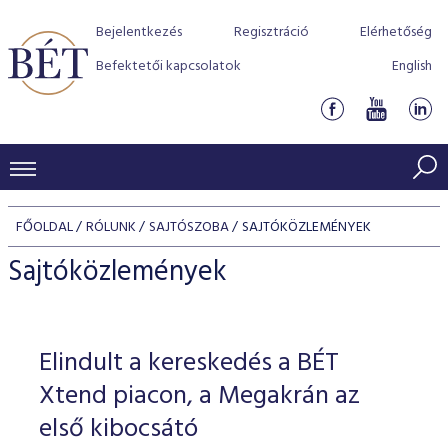
Bejelentkezés
Regisztráció
Elérhetőség
Befektetői kapcsolatok
English
KERESKEDÉSI ADATOK
FŐOLDAL
RÓLUNK
SAJTÓSZOBA
SAJTÓKÖZLEMÉNYEK
INDEXEK
BEFEKTETŐK
Sajtóközlemények
Részvényindexek
Piaci forgalom
Termékcsoportok
KIBOCSÁTÓK
Kötvényindexek
Kedvenc instrumentumok
Szabályozás
Indexek
Részvény és vállalati kötvény tőzsdei bevezetését támoga
Elindult a kereskedés a BÉT
TŐZSDETAGOK
Jelzáloglevél indexek
program
Azonnali Piac
Alkalmazott díjstruktúra
BÉT szabályzatok
Részvény szekció
Xtend piacon, a Megakrán az
Tőzsdetagok, üzletkötők
VENDOROK
Vállalati kötvény indexek
Származékos piac
BÉT Xtend - Részvénypiac egyszerűen
Részvények
első kibocsátó
Elszámolás
Befektetővédelem
Hitelpapír szekció
Útmutató a taggá váláshoz