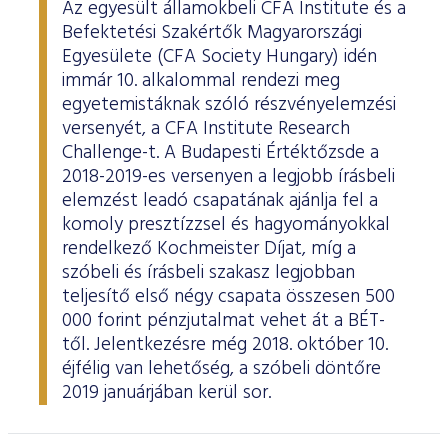
Az egyesült államokbeli CFA Institute és a
Befektetési Szakértők Magyarországi
Egyesülete (CFA Society Hungary) idén
immár 10. alkalommal rendezi meg
egyetemistáknak szóló részvényelemzési
versenyét, a CFA Institute Research
Challenge-t. A Budapesti Értéktőzsde a
2018-2019-es versenyen a legjobb írásbeli
elemzést leadó csapatának ajánlja fel a
komoly presztízzsel és hagyományokkal
rendelkező Kochmeister Díjat, míg a
szóbeli és írásbeli szakasz legjobban
teljesítő első négy csapata összesen 500
000 forint pénzjutalmat vehet át a BÉT-
től. Jelentkezésre még 2018. október 10.
éjfélig van lehetőség, a szóbeli döntőre
2019 januárjában kerül sor.