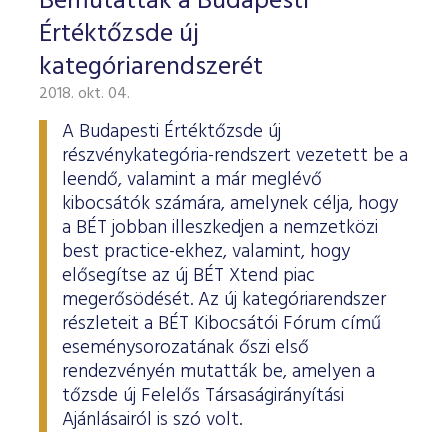
Bemutatták a Budapesti
Értéktőzsde új
kategóriarendszerét
2018. okt. 04.
A Budapesti Értéktőzsde új
részvénykategória-rendszert vezetett be a
leendő, valamint a már meglévő
kibocsátók számára, amelynek célja, hogy
a BÉT jobban illeszkedjen a nemzetközi
best practice-ekhez, valamint, hogy
elősegítse az új BÉT Xtend piac
megerősödését. Az új kategóriarendszer
részleteit a BÉT Kibocsátói Fórum című
eseménysorozatának őszi első
rendezvényén mutatták be, amelyen a
tőzsde új Felelős Társaságirányítási
Ajánlásairól is szó volt.