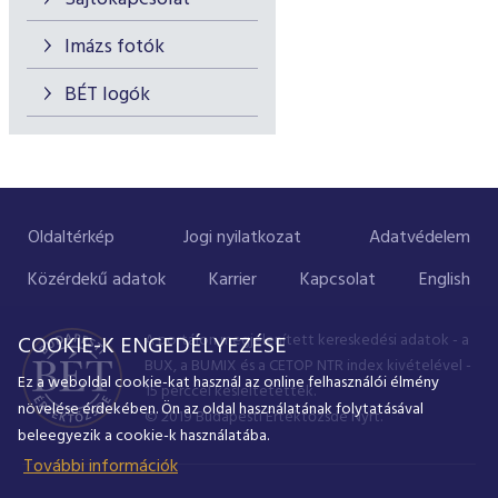
Imázs fotók
BÉT logók
Oldaltérkép
Jogi nyilatkozat
Adatvédelem
Közérdekű adatok
Karrier
Kapcsolat
English
A portálon megjelenített kereskedési adatok - a
COOKIE-K ENGEDÉLYEZÉSE
BUX, a BUMIX és a CETOP NTR index kivételével -
Ez a weboldal cookie-kat használ az online felhasználói élmény
15 perccel késleltetettek.
növelése érdekében. Ön az oldal használatának folytatásával
© 2019 Budapesti Értéktőzsde Nyrt.
beleegyezik a cookie-k használatába.
További információk