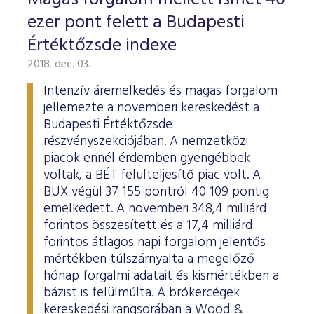
ESG Útmutató
ezer pont felett a Budapesti
Értéktőzsde indexe
2018. dec. 03.
Intenzív áremelkedés és magas forgalom
jellemezte a novemberi kereskedést a
Budapesti Értéktőzsde
részvényszekciójában. A nemzetközi
piacok ennél érdemben gyengébbek
voltak, a BÉT felülteljesítő piac volt. A
BUX végül 37 155 pontról 40 109 pontig
emelkedett. A novemberi 348,4 milliárd
forintos összesített és a 17,4 milliárd
forintos átlagos napi forgalom jelentős
mértékben túlszárnyalta a megelőző
hónap forgalmi adatait és kismértékben a
bázist is felülmúlta. A brókercégek
kereskedési rangsorában a Wood &