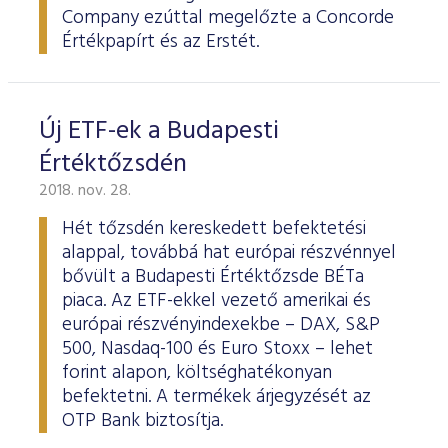
Company ezúttal megelőzte a Concorde
Értékpapírt és az Erstét.
Új ETF-ek a Budapesti
Értéktőzsdén
2018. nov. 28.
Hét tőzsdén kereskedett befektetési
alappal, továbbá hat európai részvénnyel
bővült a Budapesti Értéktőzsde BÉTa
piaca. Az ETF-ekkel vezető amerikai és
európai részvényindexekbe – DAX, S&P
500, Nasdaq-100 és Euro Stoxx – lehet
forint alapon, költséghatékonyan
befektetni. A termékek árjegyzését az
OTP Bank biztosítja.