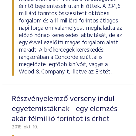
érintő bejelentések után kilőttek. A 234,6
milliárd forintos összesített októberi
forgalom és a 11 milliárd forintos átlagos
napi forgalom valamelyest meghaladta az
előző hónap kereskedési aktivitását, de az
egy évvel ezelőtti magas forgalom alatt
maradt. A brókercégek kereskedési
rangsorában a Concorde ezúttal is
megelőzte legfőbb kihívóit, vagyis a
Wood & Company-t, illetve az Erstét.
Részvényelemző verseny indul
egyetemistáknak - egy elemzés
akár félmillió forintot is érhet
2018. okt. 10.