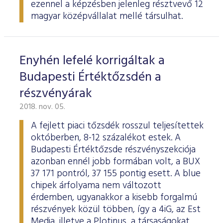
ezennel a képzésben jelenleg résztvevő 12
magyar középvállalat mellé társulhat.
Enyhén lefelé korrigáltak a
Budapesti Értéktőzsdén a
részvényárak
2018. nov. 05.
A fejlett piaci tőzsdék rosszul teljesítettek
októberben, 8-12 százalékot estek. A
Budapesti Értéktőzsde részvényszekciója
azonban ennél jobb formában volt, a BUX
37 171 pontról, 37 155 pontig esett. A blue
chipek árfolyama nem változott
érdemben, ugyanakkor a kisebb forgalmú
részvények közül többen, így a 4iG, az Est
Media, illetve a Plotinus, a társaságokat