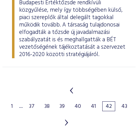
Budapesti Értéktőzsde rendkívüli
közgyűlése, mely így többségében külső,
piaci szereplők által delegált tagokkal
működik tovább. A társaság tulajdonosai
elfogadták a tőzsde új javadalmazási
szabályzatát is és meghallgatták a BÉT
vezetőségének tájékoztatását a szervezet
2016-2020 közötti stratégiájáról.
1
...
37
38
39
40
41
42
43