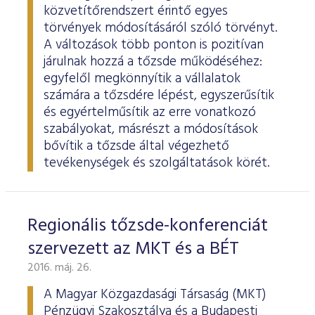
ESG Útmutató
közvetítőrendszert érintő egyes
törvények módosításáról szóló törvényt.
A változások több ponton is pozitívan
járulnak hozzá a tőzsde működéséhez:
egyfelől megkönnyítik a vállalatok
számára a tőzsdére lépést, egyszerűsítik
és egyértelműsítik az erre vonatkozó
szabályokat, másrészt a módosítások
bővítik a tőzsde által végezhető
tevékenységek és szolgáltatások körét.
Regionális tőzsde-konferenciát
szervezett az MKT és a BÉT
2016. máj. 26.
A Magyar Közgazdasági Társaság (MKT)
Pénzügyi Szakosztálya és a Budapesti