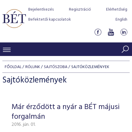
Bejelentkezés
Regisztráció
Elérhetőség
Befektetői kapcsolatok
English
KERESKEDÉSI ADATOK
FŐOLDAL
RÓLUNK
SAJTÓSZOBA
SAJTÓKÖZLEMÉNYEK
INDEXEK
BEFEKTETŐK
Sajtóközlemények
Részvényindexek
Piaci forgalom
Termékcsoportok
KIBOCSÁTÓK
Kötvényindexek
Kedvenc instrumentumok
Szabályozás
Indexek
Részvény és vállalati kötvény tőzsdei bevezetését támoga
Már érződött a nyár a BÉT májusi
TŐZSDETAGOK
Jelzáloglevél indexek
program
Azonnali Piac
Alkalmazott díjstruktúra
BÉT szabályzatok
Részvény szekció
forgalmán
Tőzsdetagok, üzletkötők
VENDOROK
Vállalati kötvény indexek
Származékos piac
BÉT Xtend - Részvénypiac egyszerűen
Részvények
Elszámolás
Befektetővédelem
2016. jún. 01.
Hitelpapír szekció
Útmutató a taggá váláshoz