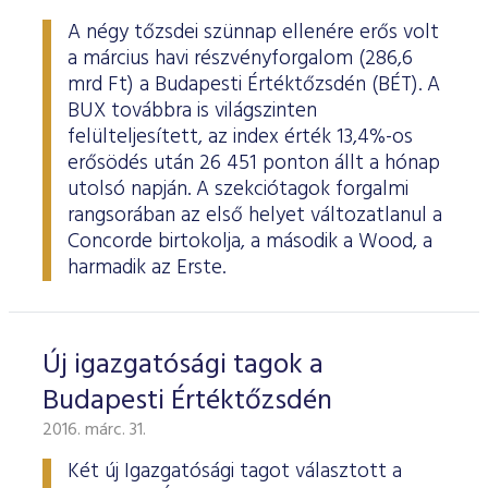
A négy tőzsdei szünnap ellenére erős volt
a március havi részvényforgalom (286,6
mrd Ft) a Budapesti Értéktőzsdén (BÉT). A
BUX továbbra is világszinten
felülteljesített, az index érték 13,4%-os
erősödés után 26 451 ponton állt a hónap
utolsó napján. A szekciótagok forgalmi
rangsorában az első helyet változatlanul a
Concorde birtokolja, a második a Wood, a
harmadik az Erste.
Új igazgatósági tagok a
Budapesti Értéktőzsdén
2016. márc. 31.
Két új Igazgatósági tagot választott a