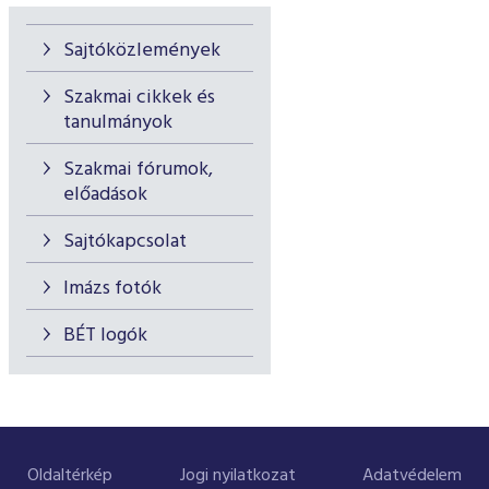
Sajtóközlemények
Szakmai cikkek és
tanulmányok
Szakmai fórumok,
előadások
Sajtókapcsolat
Imázs fotók
BÉT logók
Oldaltérkép
Jogi nyilatkozat
Adatvédelem