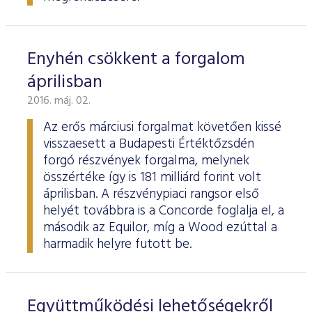
Enyhén csökkent a forgalom
áprilisban
2016. máj. 02.
Az erős márciusi forgalmat követően kissé
visszaesett a Budapesti Értéktőzsdén
forgó részvények forgalma, melynek
összértéke így is 181 milliárd forint volt
áprilisban. A részvénypiaci rangsor első
helyét továbbra is a Concorde foglalja el, a
második az Equilor, míg a Wood ezúttal a
harmadik helyre futott be.
Együttműködési lehetőségekről