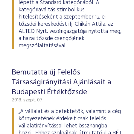
lépett a Standard kategóriából. A
kategóriaváltás szimbolikus
hitelesítéseként a szeptember 12-ei
tőzsdei kereskedést ifj. Chikán Attila, az
ALTEO Nyrt. vezérigazgatója nyitotta meg,
a hazai tőzsde csengőjének
megszólaltatásával.
Bemutatta új Felelős
Társaságirányítási Ajánlásait a
Budapesti Értéktőzsde
2018. szept. 07.
„A vállalat és a befektetők, valamint a cég
környezetének érdekeit csak felelős
vállalatirányítással lehet összhangba
hozni. Ehhez szolgálnak útmutatóul a BÉT