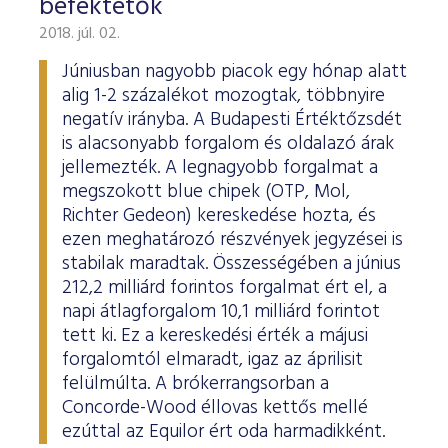
befektetők
2018. júl. 02.
Júniusban nagyobb piacok egy hónap alatt
alig 1-2 százalékot mozogtak, többnyire
negatív irányba. A Budapesti Értéktőzsdét
is alacsonyabb forgalom és oldalazó árak
jellemezték. A legnagyobb forgalmat a
megszokott blue chipek (OTP, Mol,
Richter Gedeon) kereskedése hozta, és
ezen meghatározó részvények jegyzései is
stabilak maradtak. Összességében a június
212,2 milliárd forintos forgalmat ért el, a
napi átlagforgalom 10,1 milliárd forintot
tett ki. Ez a kereskedési érték a májusi
forgalomtól elmaradt, igaz az áprilisit
felülmúlta. A brókerrangsorban a
Concorde-Wood éllovas kettős mellé
ezúttal az Equilor ért oda harmadikként.