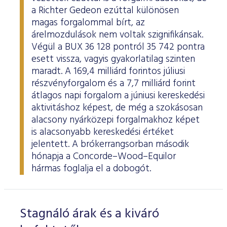
a Richter Gedeon ezúttal különösen
magas forgalommal bírt, az
árelmozdulások nem voltak szignifikánsak.
Végül a BUX 36 128 pontról 35 742 pontra
esett vissza, vagyis gyakorlatilag szinten
maradt. A 169,4 milliárd forintos júliusi
részvényforgalom és a 7,7 milliárd forint
átlagos napi forgalom a júniusi kereskedési
aktivitáshoz képest, de még a szokásosan
alacsony nyárközepi forgalmakhoz képet
is alacsonyabb kereskedési értéket
jelentett. A brókerrangsorban második
hónapja a Concorde–Wood–Equilor
hármas foglalja el a dobogót.
Stagnáló árak és a kiváró