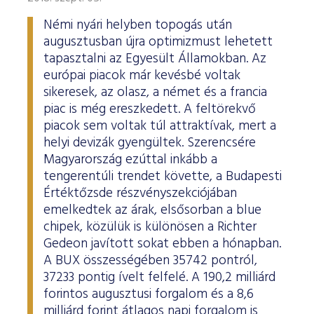
Némi nyári helyben topogás után
augusztusban újra optimizmust lehetett
tapasztalni az Egyesült Államokban. Az
európai piacok már kevésbé voltak
sikeresek, az olasz, a német és a francia
piac is még ereszkedett. A feltörekvő
piacok sem voltak túl attraktívak, mert a
helyi devizák gyengültek. Szerencsére
Magyarország ezúttal inkább a
tengerentúli trendet követte, a Budapesti
Értéktőzsde részvényszekciójában
emelkedtek az árak, elsősorban a blue
chipek, közülük is különösen a Richter
Gedeon javított sokat ebben a hónapban.
A BUX összességében 35742 pontról,
37233 pontig ívelt felfelé. A 190,2 milliárd
forintos augusztusi forgalom és a 8,6
milliárd forint átlagos napi forgalom is