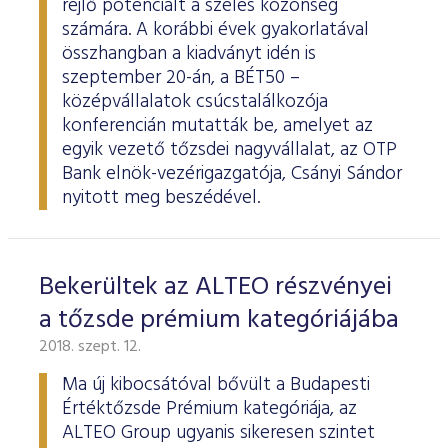
rejlő potenciált a széles közönség
számára. A korábbi évek gyakorlatával
összhangban a kiadványt idén is
szeptember 20-án, a BÉT50 –
középvállalatok csúcstalálkozója
konferencián mutatták be, amelyet az
egyik vezető tőzsdei nagyvállalat, az OTP
Bank elnök-vezérigazgatója, Csányi Sándor
nyitott meg beszédével.
Bekerültek az ALTEO részvényei
a tőzsde prémium kategóriájába
2018. szept. 12.
Ma új kibocsátóval bővült a Budapesti
Értéktőzsde Prémium kategóriája, az
ALTEO Group ugyanis sikeresen szintet