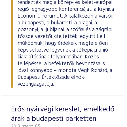
rendezték meg a közép- és kelet-európai
régió legnagyobb konferenciáját, a Krynica
Economic Forumot. A találkozón a varsói,
a budapesti, a bukaresti, a prágai, a
pozsonyi, a ljubljanai, a szófiai és a zágrábi
tőzsde vezetői kifejtették: együtt kell
működniük, hogy érdekeik megfelelően
képviseltetve legyenek a tőkepiaci unió
kialakításának folyamatában. Közös
fellépéssel a befektetők bevonzása is
jóval könnyebb – mondta Végh Richárd, a
Budapesti Értéktőzsde elnök-
vezérigazgatója.
Erős nyárvégi kereslet, emelkedő
árak a budapesti parketten
2018. szept. 05.