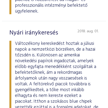
professzionális intézményi befektető
ügyfeleinek.
Nyári iránykeresés
2018. aug. 01.
Változékony kereskedést hoztak a júliusi
napok a nemzetközi börzéken, de a hazai
tőzsdén is. Különösen az amerikai
növekedési papírok ingadoztak, amelyek
előbb egyfajta menedékként szolgáltak a
befektetőknek, ám a rekordmagas
árfolyamok után nagy visszaesések is
voltak. A feltörekvő piacok továbbra is
gyengélkedtek, a tőke most inkább
elhagyta és nem kereste ezeket a
piacokat. Itthon a szokásos blue chipek
vezették ezúttal is a forgalmi adatokat, de