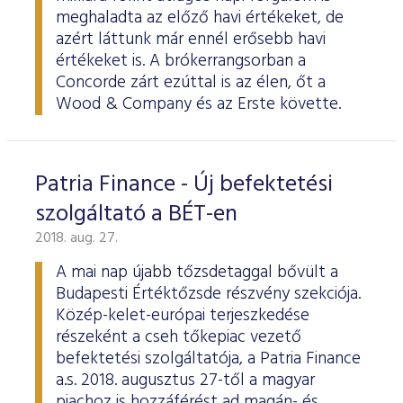
meghaladta az előző havi értékeket, de
azért láttunk már ennél erősebb havi
értékeket is. A brókerrangsorban a
Concorde zárt ezúttal is az élen, őt a
Wood & Company és az Erste követte.
Patria Finance - Új befektetési
szolgáltató a BÉT-en
2018. aug. 27.
A mai nap újabb tőzsdetaggal bővült a
Budapesti Értéktőzsde részvény szekciója.
Közép-kelet-európai terjeszkedése
részeként a cseh tőkepiac vezető
befektetési szolgáltatója, a Patria Finance
a.s. 2018. augusztus 27-től a magyar
piachoz is hozzáférést ad magán- és