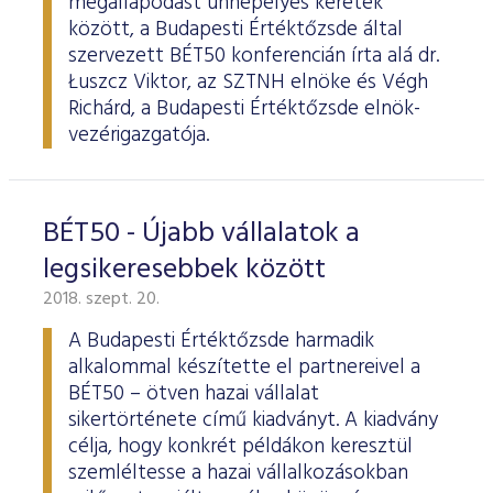
megállapodást ünnepélyes keretek
között, a Budapesti Értéktőzsde által
szervezett BÉT50 konferencián írta alá dr.
Łuszcz Viktor, az SZTNH elnöke és Végh
Richárd, a Budapesti Értéktőzsde elnök-
vezérigazgatója.
BÉT50 - Újabb vállalatok a
legsikeresebbek között
2018. szept. 20.
A Budapesti Értéktőzsde harmadik
alkalommal készítette el partnereivel a
BÉT50 – ötven hazai vállalat
sikertörténete című kiadványt. A kiadvány
célja, hogy konkrét példákon keresztül
szemléltesse a hazai vállalkozásokban