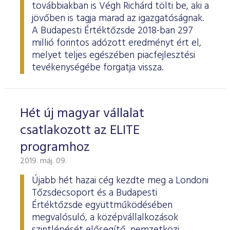
továbbiakban is Végh Richárd tölti be, aki a
jövőben is tagja marad az igazgatóságnak.
A Budapesti Értéktőzsde 2018-ban 297
millió forintos adózott eredményt ért el,
melyet teljes egészében piacfejlesztési
tevékenységébe forgatja vissza.
Hét új magyar vállalat
csatlakozott az ELITE
programhoz
2019. máj. 09.
Újabb hét hazai cég kezdte meg a Londoni
Tőzsdecsoport és a Budapesti
Értéktőzsde együttműködésében
megvalósuló, a középvállalkozások