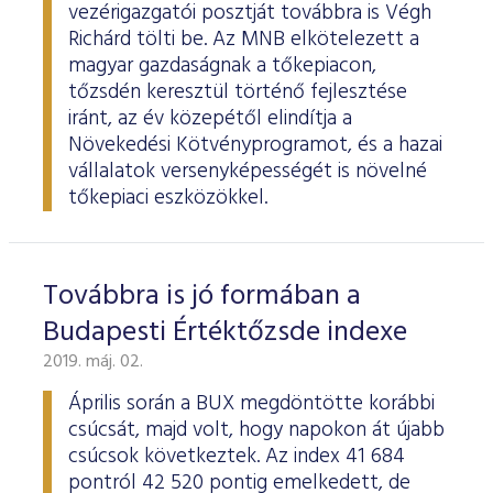
vezérigazgatói posztját továbbra is Végh
Richárd tölti be. Az MNB elkötelezett a
magyar gazdaságnak a tőkepiacon,
tőzsdén keresztül történő fejlesztése
iránt, az év közepétől elindítja a
Növekedési Kötvényprogramot, és a hazai
vállalatok versenyképességét is növelné
tőkepiaci eszközökkel.
Továbbra is jó formában a
Budapesti Értéktőzsde indexe
2019. máj. 02.
Április során a BUX megdöntötte korábbi
csúcsát, majd volt, hogy napokon át újabb
csúcsok következtek. Az index 41 684
pontról 42 520 pontig emelkedett, de