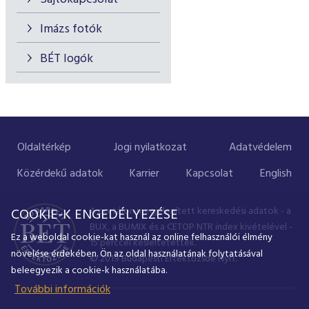
Imázs fotók
BÉT logók
Oldaltérkép
Jogi nyilatkozat
Adatvédelem
Közérdekű adatok
Karrier
Kapcsolat
English
A portálon megjelenített kereskedési adatok - a
COOKIE-K ENGEDÉLYEZÉSE
BUX, a BUMIX és a CETOP NTR index kivételével -
Ez a weboldal cookie-kat használ az online felhasználói élmény
15 perccel késleltetettek.
növelése érdekében. Ön az oldal használatának folytatásával
© 2019 Budapesti Értéktőzsde Nyrt.
beleegyezik a cookie-k használatába.
További információk