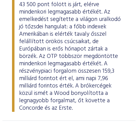
43 500 pont fölött is járt, elérve
mindenkori legmagasabb értékét. Az
emelkedést segítette a világon uralkodó
jó tőzsdei hangulat: a főbb indexek
Amerikában is elérték tavaly ősszel
felállított örökös csúcsaikat, de
Európában is erős hónapot zártak a
börzék. Az OTP többször megdöntötte
mindenkori legmagasabb értékét. A
részvénypiaci forgalom összesen 159,3
milliárd forintot ért el, ami napi 7,96
milliárd forintos érték. A brókercégek
közül ismét a Wood bonyolította a
legnagyobb forgalmat, őt követte a
Concorde és az Erste.