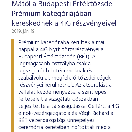
ESG Útmutató
Mától a Budapesti Értéktőzsde
Prémium kategóriájában
kereskednek a 4iG részvényeivel
2019. jún. 19.
Prémium kategóriába kerültek a mai
nappal a 4iG Nyrt. törzsrészvényei a
Budapesti Értéktőzsdén (BÉT). A
legmagasabb osztályba csak a
legszigorúbb kritériumoknak és
szabályoknak megfelelő tőzsdei cégek
részvényei kerülhetnek. Az átsorolást a
vállalat kezdeményezte, a szintlépés
feltételeit a vizsgálati időszakban
teljesítette a társaság. Jászai Gellért, a 4iG
elnök-vezérigazgatója és Végh Richárd a
BÉT vezérigazgatója ünnepélyes
ceremónia keretében indították meg a