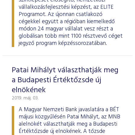
szintlépését elősegítő, nemzetközi
vállalkozásfejlesztési képzést, az ELITE
Programot. Az újonnan csatlakozó
cégekkel együtt a régióban kiemelkedő
módon 24 magyar vállalat vesz részt a
globálisan több mint 1100 résztvevő céget
jegyző program képzéssorozatában.
Patai Mihályt választhatják meg
a Budapesti Értéktőzsde új
elnökének
2019. máj. 03.
A Magyar Nemzeti Bank javaslatára a BÉT
májusi közgyűlésén Patai Mihályt, az MNB
alelnökét választhatják meg a Budapesti
Értéktőzsde új elnökének. A tőzsde