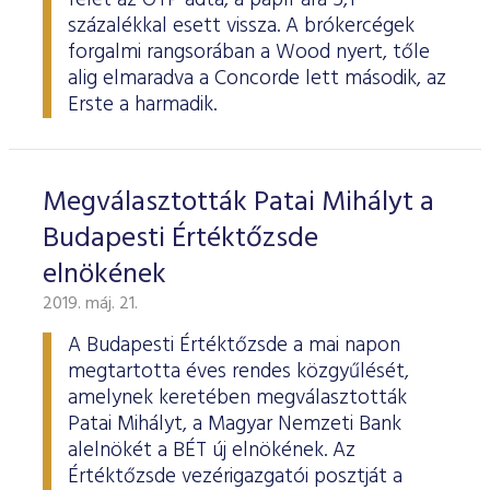
felét az OTP adta, a papír ára 5,1
százalékkal esett vissza. A brókercégek
forgalmi rangsorában a Wood nyert, tőle
alig elmaradva a Concorde lett második, az
Erste a harmadik.
Megválasztották Patai Mihályt a
Budapesti Értéktőzsde
elnökének
2019. máj. 21.
A Budapesti Értéktőzsde a mai napon
megtartotta éves rendes közgyűlését,
amelynek keretében megválasztották
Patai Mihályt, a Magyar Nemzeti Bank
alelnökét a BÉT új elnökének. Az
Értéktőzsde vezérigazgatói posztját a