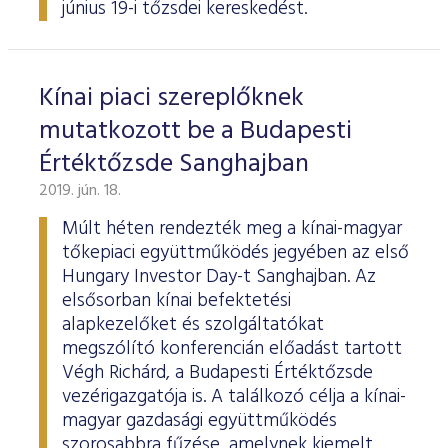
június 19-i tőzsdei kereskedést.
Kínai piaci szereplőknek
mutatkozott be a Budapesti
Értéktőzsde Sanghajban
2019. jún. 18.
Múlt héten rendezték meg a kínai-magyar
tőkepiaci együttműködés jegyében az első
Hungary Investor Day-t Sanghajban. Az
elsősorban kínai befektetési
alapkezelőket és szolgáltatókat
megszólító konferencián előadást tartott
Végh Richárd, a Budapesti Értéktőzsde
vezérigazgatója is. A találkozó célja a kínai-
magyar gazdasági együttműködés
szorosabbra fűzése, amelynek kiemelt