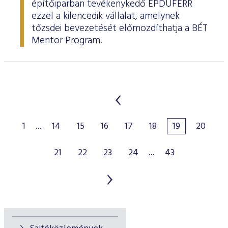
építőiparban tevékenykedő ÉPDUFERR
ezzel a kilencedik vállalat, amelynek
tőzsdei bevezetését előmozdíthatja a BÉT
Mentor Program.
1
...
14
15
16
17
18
19
20
21
22
23
24
...
43