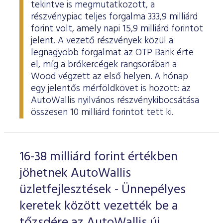
tekintve is megmutatkozott, a
részvénypiac teljes forgalma 333,9 milliárd
forint volt, amely napi 15,9 milliárd forintot
jelent. A vezető részvények közül a
legnagyobb forgalmat az OTP Bank érte
el, míg a brókercégek rangsorában a
Wood végzett az első helyen. A hónap
egy jelentős mérföldkövet is hozott: az
AutoWallis nyilvános részvénykibocsátása
összesen 10 milliárd forintot tett ki.
16-38 milliárd forint értékben
jöhetnek AutoWallis
üzletfejlesztések - Ünnepélyes
keretek között vezették be a
tőzsdére az AutoWallis új