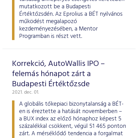
mutatkozott be a Budapesti
Értéktőzsdén. Az Eprolius a BÉT nyilvános
működést megalapozó
kezdeményezésében, a Mentor
Programban is részt vett.
Korrekció, AutoWallis IPO –
felemás hónapot zárt a
Budapesti Értéktőzsde
2021. dec. 01.
A globális tőkepiaci bizonytalanság a BÉT-
en is éreztette a hatását novemberben –
a BUX index az előző hónaphoz képest 5
százalékkal csökkent, végül 51 465 ponton
zárt. A mérséklődő tendencia a forgalmat