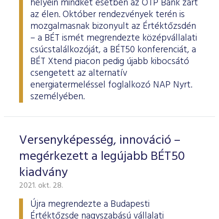
helyein mindkét esetben az OTP Bank zárt
az élen. Október rendezvények terén is
mozgalmasnak bizonyult az Értéktőzsdén
– a BÉT ismét megrendezte középvállalati
csúcstalálkozóját, a BÉT50 konferenciát, a
BÉT Xtend piacon pedig újabb kibocsátó
csengetett az alternatív
energiatermeléssel foglalkozó NAP Nyrt.
személyében.
Versenyképesség, innováció –
megérkezett a legújabb BÉT50
kiadvány
2021. okt. 28.
Újra megrendezte a Budapesti
Értéktőzsde nagyszabású vállalati