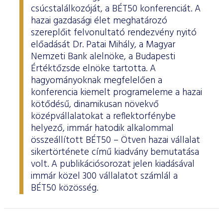
csúcstalálkozóját, a BÉT50 konferenciát. A
hazai gazdasági élet meghatározó
szereplőit felvonultató rendezvény nyitó
előadását Dr. Patai Mihály, a Magyar
Nemzeti Bank alelnöke, a Budapesti
Értéktőzsde elnöke tartotta. A
hagyományoknak megfelelően a
konferencia kiemelt programeleme a hazai
kötődésű, dinamikusan növekvő
középvállalatokat a reflektorfénybe
helyező, immár hatodik alkalommal
összeállított BÉT50 – Ötven hazai vállalat
sikertörténete című kiadvány bemutatása
volt. A publikációsorozat jelen kiadásával
immár közel 300 vállalatot számlál a
BÉT50 közösség.