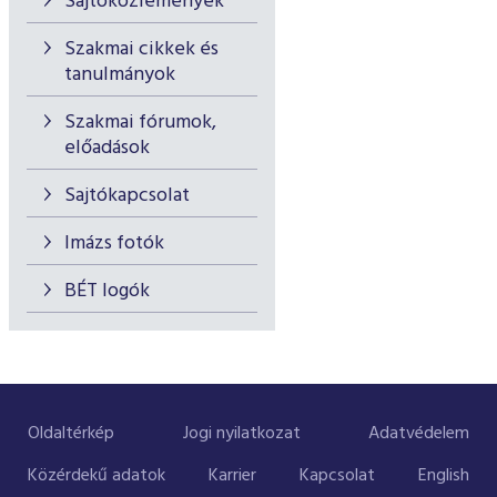
Sajtóközlemények
Szakmai cikkek és
tanulmányok
Szakmai fórumok,
előadások
Sajtókapcsolat
Imázs fotók
BÉT logók
Oldaltérkép
Jogi nyilatkozat
Adatvédelem
Közérdekű adatok
Karrier
Kapcsolat
English