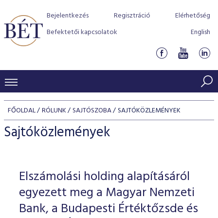
Bejelentkezés
Regisztráció
Elérhetőség
Befektetői kapcsolatok
English
KERESKEDÉSI ADATOK
FŐOLDAL
RÓLUNK
SAJTÓSZOBA
SAJTÓKÖZLEMÉNYEK
INDEXEK
BEFEKTETŐK
Sajtóközlemények
Részvényindexek
Piaci forgalom
Termékcsoportok
KIBOCSÁTÓK
Kötvényindexek
Kedvenc instrumentumok
Szabályozás
Indexek
Részvény és vállalati kötvény tőzsdei bevezetését támoga
Elszámolási holding alapításáról
TŐZSDETAGOK
Jelzáloglevél indexek
program
Azonnali Piac
Alkalmazott díjstruktúra
BÉT szabályzatok
Részvény szekció
egyezett meg a Magyar Nemzeti
Tőzsdetagok, üzletkötők
VENDOROK
Vállalati kötvény indexek
Származékos piac
BÉT Xtend - Részvénypiac egyszerűen
Részvények
Bank, a Budapesti Értéktőzsde és
Elszámolás
Befektetővédelem
Hitelpapír szekció
Útmutató a taggá váláshoz