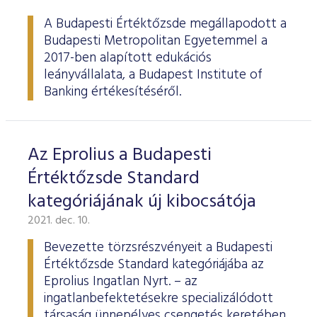
ESG Útmutató
A Budapesti Értéktőzsde megállapodott a
Budapesti Metropolitan Egyetemmel a
2017-ben alapított edukációs
leányvállalata, a Budapest Institute of
Banking értékesítéséről.
Az Eprolius a Budapesti
Értéktőzsde Standard
kategóriájának új kibocsátója
2021. dec. 10.
Bevezette törzsrészvényeit a Budapesti
Értéktőzsde Standard kategóriájába az
Eprolius Ingatlan Nyrt. – az
ingatlanbefektetésekre specializálódott
társaság ünnepélyes csengetés keretében