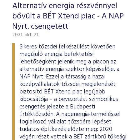
Alternatív energia részvénnyel
bővült a BÉT Xtend piac - A NAP
Nyrt. csengetett
2021. okt. 21.
Sikeres tőzsdei felkészülést követően
megújuló energia befektetési
lehetőségként jelenik meg a piacon az
alternatív energia szektor képviselője, a
NAP Nyrt. Ezzel a társaság a hazai
középvállalatok tőzsdei megjelenését
biztosító BÉT Xtend piac legújabb
kibocsátója – a bevezetést szimbolikus
csengetés jelezte a Budapesti
Értéktőzsdén. A napenergia-termeléssel
foglalkozó vállalat tőzsdére lépését
tudatos építkezés előzte meg: 2020
végén részt vettek a BÉT zártkörű tőkeági