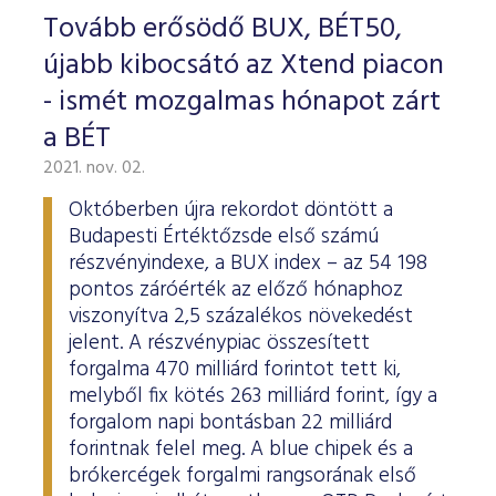
Tovább erősödő BUX, BÉT50,
újabb kibocsátó az Xtend piacon
- ismét mozgalmas hónapot zárt
a BÉT
2021. nov. 02.
Októberben újra rekordot döntött a
Budapesti Értéktőzsde első számú
részvényindexe, a BUX index – az 54 198
pontos záróérték az előző hónaphoz
viszonyítva 2,5 százalékos növekedést
jelent. A részvénypiac összesített
forgalma 470 milliárd forintot tett ki,
melyből fix kötés 263 milliárd forint, így a
forgalom napi bontásban 22 milliárd
forintnak felel meg. A blue chipek és a
brókercégek forgalmi rangsorának első