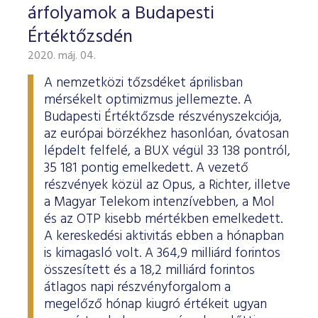
árfolyamok a Budapesti
Értéktőzsdén
2020. máj. 04.
A nemzetközi tőzsdéket áprilisban
mérsékelt optimizmus jellemezte. A
Budapesti Értéktőzsde részvényszekciója,
az európai börzékhez hasonlóan, óvatosan
lépdelt felfelé, a BUX végül 33 138 pontról,
35 181 pontig emelkedett. A vezető
részvények közül az Opus, a Richter, illetve
a Magyar Telekom intenzívebben, a Mol
és az OTP kisebb mértékben emelkedett.
A kereskedési aktivitás ebben a hónapban
is kimagasló volt. A 364,9 milliárd forintos
összesített és a 18,2 milliárd forintos
átlagos napi részvényforgalom a
megelőző hónap kiugró értékeit ugyan