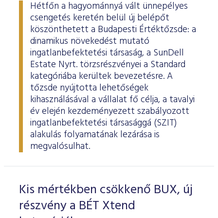
Hétfőn a hagyománnyá vált ünnepélyes
csengetés keretén belül új belépőt
köszönthetett a Budapesti Értéktőzsde: a
dinamikus növekedést mutató
ingatlanbefektetési társaság, a SunDell
Estate Nyrt. törzsrészvényei a Standard
kategóriába kerültek bevezetésre. A
tőzsde nyújtotta lehetőségek
kihasználásával a vállalat fő célja, a tavalyi
év elején kezdeményezett szabályozott
ingatlanbefektetési társasággá (SZIT)
alakulás folyamatának lezárása is
megvalósulhat.
Kis mértékben csökkenő BUX, új
részvény a BÉT Xtend