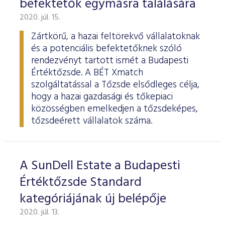
befektetők egymásra találására
ESG Útmutató
2020. júl. 15.
Zártkörű, a hazai feltörekvő vállalatoknak
és a potenciális befektetőknek szóló
rendezvényt tartott ismét a Budapesti
Értéktőzsde. A BÉT Xmatch
szolgáltatással a Tőzsde elsődleges célja,
hogy a hazai gazdasági és tőkepiaci
közösségben emelkedjen a tőzsdeképes,
tőzsdeérett vállalatok száma.
A SunDell Estate a Budapesti
Értéktőzsde Standard
kategóriájának új belépője
2020. júl. 13.