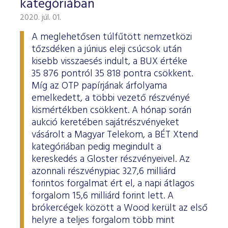
kategóriában
2020. júl. 01.
A meglehetősen túlfűtött nemzetközi
tőzsdéken a június eleji csúcsok után
kisebb visszaesés indult, a BUX értéke
35 876 pontról 35 818 pontra csökkent.
Míg az OTP papírjának árfolyama
emelkedett, a többi vezető részvényé
kismértékben csökkent. A hónap során
aukció keretében sajátrészvényeket
vásárolt a Magyar Telekom, a BÉT Xtend
kategóriában pedig megindult a
kereskedés a Gloster részvényeivel. Az
azonnali részvénypiac 327,6 milliárd
forintos forgalmat ért el, a napi átlagos
forgalom 15,6 milliárd forint lett. A
brókercégek között a Wood került az első
helyre a teljes forgalom több mint