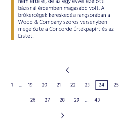
nem érte el, de az egy évvel ezelőtti
bázisnál érdemben magasabb volt. A
brókercégek kereskedési rangsorában a
Wood & Company szoros versenyben
megelőzte a Concorde Értékpapírt és az
Erstét.
1
...
19
20
21
22
23
24
25
26
27
28
29
...
43