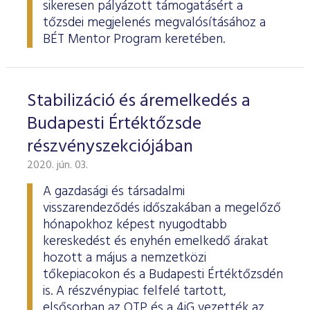
sikeresen pályázott támogatásért a
tőzsdei megjelenés megvalósításához a
BÉT Mentor Program keretében.
Stabilizáció és áremelkedés a
Budapesti Értéktőzsde
részvényszekciójában
2020. jún. 03.
A gazdasági és társadalmi
visszarendeződés időszakában a megelőző
hónapokhoz képest nyugodtabb
kereskedést és enyhén emelkedő árakat
hozott a május a nemzetközi
tőkepiacokon és a Budapesti Értéktőzsdén
is. A részvénypiac felfelé tartott,
elsősorban az OTP és a 4iG vezették az