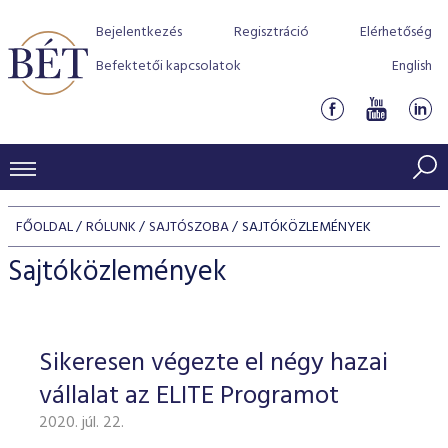
Bejelentkezés
Regisztráció
Elérhetőség
Befektetői kapcsolatok
English
KERESKEDÉSI ADATOK
FŐOLDAL
RÓLUNK
SAJTÓSZOBA
SAJTÓKÖZLEMÉNYEK
INDEXEK
BEFEKTETŐK
Sajtóközlemények
Részvényindexek
Piaci forgalom
Termékcsoportok
KIBOCSÁTÓK
Kötvényindexek
Kedvenc instrumentumok
Szabályozás
Indexek
Részvény és vállalati kötvény tőzsdei bevezetését támoga
Sikeresen végezte el négy hazai
TŐZSDETAGOK
Jelzáloglevél indexek
program
Azonnali Piac
Alkalmazott díjstruktúra
BÉT szabályzatok
Részvény szekció
vállalat az ELITE Programot
Tőzsdetagok, üzletkötők
VENDOROK
Vállalati kötvény indexek
Származékos piac
BÉT Xtend - Részvénypiac egyszerűen
Részvények
Elszámolás
Befektetővédelem
2020. júl. 22.
Hitelpapír szekció
Útmutató a taggá váláshoz