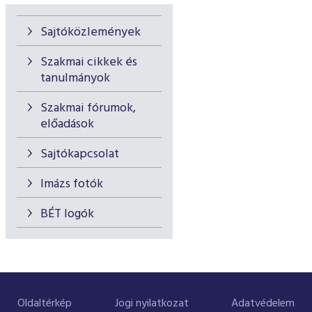
Sajtóközlemények
Szakmai cikkek és
tanulmányok
Szakmai fórumok,
előadások
Sajtókapcsolat
Imázs fotók
BÉT logók
Oldaltérkép
Jogi nyilatkozat
Adatvédelem