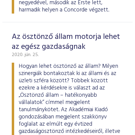
negyedével, második az Erste lett,
harmadik helyen a Concorde végzett.
Az ösztönző állam motorja lehet
az egész gazdaságnak
2020. jún. 25.
Hogyan lehet ösztönző az állam? Milyen
szinergiák bontakoztak ki az állami és az
üzleti szféra között? Többek között
ezekre a kérdésekre is választ ad az
„Ösztönző állam – hatékonyabb
vállalatok” címmel megjelent
tanulmánykötet. Az Akadémiai Kiadó
gondozásában megjelent szakkönyv
foglalat az elmúlt egy évtized
gazdaságösztönző intézkedéseiről, illetve