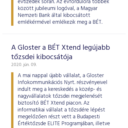
évtizedek során. Az évfordulóra többek
között jubileumi logóval, a Magyar
Nemzeti Bank által kibocsátott
emlékérmével emlékezik meg a BÉT.
A Gloster a BÉT Xtend legújabb
tőzsdei kibocsátója
2020. jún. 09.
A mai nappal újabb vállalat, a Gloster
Infokommunikációs Nyrt. részvényeivel
indult meg a kereskedés a közép- és
nagyvállalatok tőzsdei megjelenését
biztosító BÉT Xtend piacon. Az
informatikai vállalat a tőzsdére lépést
megelőzően részt vett a Budapesti
Értéktőzsde ELITE Programjában, illetve