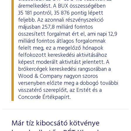
áremelkedést. A BUX összességében
35 181 pontról, 35 876 pontig lépett
feljebb. Az azonnali részvényszekció
májusban 257,8 milliárd forintos
összesített forgalmat ért el, ami napi 12,9
milliárd forintos átlagos forgalomnak
felelt meg, ez a megelőző hónapok
felfokozott kereskedési aktivitásához
képest moderált aktivitást jelentett. A
brókercégek kereskedési rangsorában a
Wood & Company nagyon szoros
versenyben előzte meg a dobogó további
visszatérő szereplőit, az Erstét és a
Concorde Értékpapírt.
Már tíz kibocsátó kötvénye