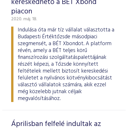
kereskedhető a BÉT Xbond
piacon
2020. máj. 18.
Indulása óta már tíz vállalat választotta a
Budapesti Értéktőzsde másodpiaci
szegmensét, a BÉT Xbondot. A platform
révén, amely a BÉT teljes körű
finanszírozási szolgáltatáspalettájának
részét képezi, a Tőzsde könnyített
feltételek mellett biztosít kereskedési
felületet a nyilvános kötvénykibocsátást
választó vállalatok számára, akik ezzel
még közelebb jutnak céljaik
megvalósításához.
Áprilisban felfelé indultak az