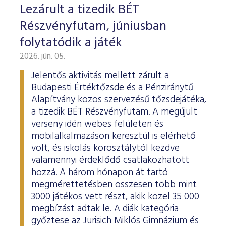
Lezárult a tizedik BÉT
Részvényfutam, júniusban
folytatódik a játék
2026. jún. 05.
Jelentős aktivitás mellett zárult a
Budapesti Értéktőzsde és a Pénziránytű
Alapítvány közös szervezésű tőzsdejátéka,
a tizedik BÉT Részvényfutam. A megújult
verseny idén webes felületen és
mobilalkalmazáson keresztül is elérhető
volt, és iskolás korosztálytól kezdve
valamennyi érdeklődő csatlakozhatott
hozzá. A három hónapon át tartó
megmérettetésben összesen több mint
3000 játékos vett részt, akik közel 35 000
megbízást adtak le. A diák kategória
győztese az Jurisich Miklós Gimnázium és