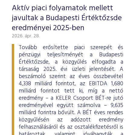
Aktív piaci folyamatok mellett
javultak a Budapesti Értéktőzsde
eredményei 2025-ben
2026. ápr. 28.
Tovább erősítette piaci szerepét és
pénzügyi teljesítményét a Budapesti
Értéktőzsde, a közgyűlés elfogadta a
társaság 2025. évi üzleti jelentését. A
beszámoló szerint az éves összbevétel
4,338 milliárd forintot, az EBITDA 1,680
milliárd forintot tett ki, míg a nettó
eredmény – a KELER Csoport BÉT-re jutó
eredményével együtt számolva – 9,635
milliárd forintra bővült. A BÉT éves rendes
közgyűlésén az adózott eredmény
felhasználásáról és az osztalékfizetésről is
határoztak, valamint jóváhagyták a