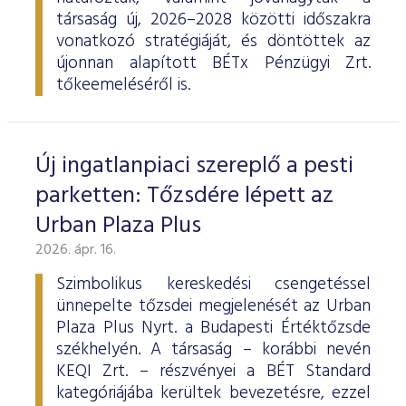
társaság új, 2026–2028 közötti időszakra
vonatkozó stratégiáját, és döntöttek az
újonnan alapított BÉTx Pénzügyi Zrt.
tőkeemeléséről is.
Új ingatlanpiaci szereplő a pesti
parketten: Tőzsdére lépett az
Urban Plaza Plus
2026. ápr. 16.
Szimbolikus kereskedési csengetéssel
ünnepelte tőzsdei megjelenését az Urban
Plaza Plus Nyrt. a Budapesti Értéktőzsde
székhelyén. A társaság – korábbi nevén
KEQI Zrt. – részvényei a BÉT Standard
kategóriájába kerültek bevezetésre, ezzel