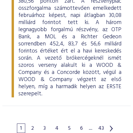
380,56 ponton zárt. A részvénypiac
összforgalma számottevően emelkedett
februárhoz képest, napi átlagban 30,08
milliárd forintot tett ki. A három
legnagyobb forgalmú részvény, az OTP
Bank, a MOL és a Richter Gedeon
sorrendben 452,4, 83,7 és 56,6 milliárd
forintos értéket ért el a havi kereskedés
során. A vezető brókercégeknél ismét
szoros verseny alakult ki a WOOD &
Company és a Concorde között, végül a
WOOD & Company végzett az első
helyen, míg a harmadik helyen az ERSTE
szerepelt.
1
2
3
4
5
6
...
43