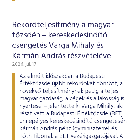
ESG Útmutató
Rekordteljesítmény a magyar
tőzsdén – kereskedésindító
csengetés Varga Mihály és
Kármán András részvételével
2026. júl. 17.
Az elmúlt időszakban a Budapesti
Értéktőzsde újabb rekordokat döntött, a
növekvő teljesítménynek pedig a teljes
magyar gazdaság, a cégek és a lakosság is
nyertesei – jelentette ki Varga Mihály, aki
részt vett a Budapesti Értéktőzsde (BÉT)
ünnepélyes kereskedésindító csengetésén
Kármán András pénzügyminiszterrel és
Tóth Tiborral, a BÉT vezérigazgatójával. A