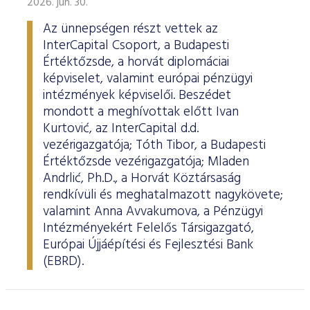
2026. jún. 30.
Az ünnepségen részt vettek az
InterCapital Csoport, a Budapesti
Értéktőzsde, a horvát diplomáciai
képviselet, valamint európai pénzügyi
intézmények képviselői. Beszédet
mondott a meghívottak előtt Ivan
Kurtović, az InterCapital d.d.
vezérigazgatója; Tóth Tibor, a Budapesti
Értéktőzsde vezérigazgatója; Mladen
Andrlić, Ph.D., a Horvát Köztársaság
rendkívüli és meghatalmazott nagykövete;
valamint Anna Avvakumova, a Pénzügyi
Intézményekért Felelős Társigazgató,
Európai Újjáépítési és Fejlesztési Bank
(EBRD).