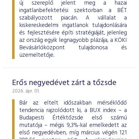
új szereplő jelent meg a hazai
ingatlanbefektetési szektorban a BÉT
szabályozott piacán. A vállalat a
kiskereskedelmi ingatlanok tulajdonlására
és fejlesztésére építi stratégiáját, jelenleg
az ország egyik legnagyobb plázája, a KÖKI
Bevásárlóközpont tulajdonosa és
üzemeltetője.
Erős negyedévet zárt a tőzsde
2026. ápr. 01.
Bár az eltelt időszakban mérséklődő
tendencia rajzolódott ki, a BUX index – a
Budapesti Értéktőzsde első számú
mutatója – mégis 9,3%-kal emelkedett az
első negyedévben, míg március végén 121