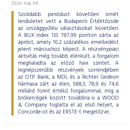
2026. máj. 04.
Szolidabb periódust követően ismét
lendületet vett a Budapesti Értéktőzsde
az országgyűlési választásokat követően.
A BUX index 133 787,99 ponton zárta az
áprilist, amely 10,2 százalékos emelkedést
jelent márciushoz képest. A részvénypiaci
aktivitás még tovább élénkült, a forgalom
meghaladta az előző havi szintet. A
legnépszerűbb részvények sorrendjében
az OTP Bank, a MOL és a Richter Gedeon
hármasa zárt az élen, 588,3, 78,9 és 74,6
milliárd forint értékű forgalommal, míg a
brókercégek között továbbra is a WOOD
& Company foglalta el az első helyet, a
Concorde-ot és az ERSTE-t megelőzve.