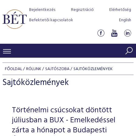
Bejelentkezés
Regisztráció
Elérhetőség
Befektetői kapcsolatok
English
KERESKEDÉSI ADATOK
FŐOLDAL
RÓLUNK
SAJTÓSZOBA
SAJTÓKÖZLEMÉNYEK
INDEXEK
BEFEKTETŐK
Sajtóközlemények
Részvényindexek
Piaci forgalom
Termékcsoportok
KIBOCSÁTÓK
Kötvényindexek
Kedvenc instrumentumok
Szabályozás
Indexek
Részvény és vállalati kötvény tőzsdei bevezetését támoga
Történelmi csúcsokat döntött
TŐZSDETAGOK
Jelzáloglevél indexek
program
Azonnali Piac
Alkalmazott díjstruktúra
BÉT szabályzatok
Részvény szekció
júliusban a BUX - Emelkedéssel
Tőzsdetagok, üzletkötők
VENDOROK
Vállalati kötvény indexek
Származékos piac
BÉT Xtend - Részvénypiac egyszerűen
Részvények
zárta a hónapot a Budapesti
Elszámolás
Befektetővédelem
Hitelpapír szekció
Útmutató a taggá váláshoz