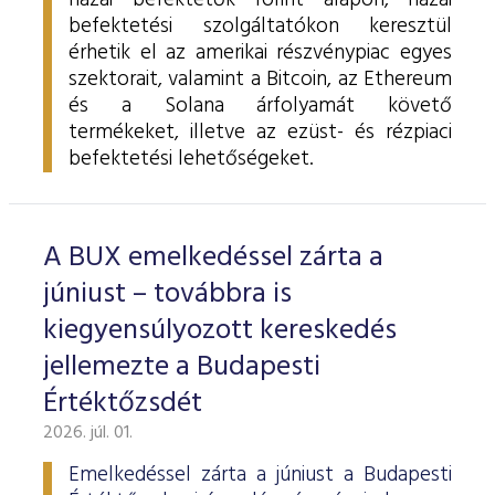
hazai befektetők forint alapon, hazai
befektetési szolgáltatókon keresztül
érhetik el az amerikai részvénypiac egyes
szektorait, valamint a Bitcoin, az Ethereum
és a Solana árfolyamát követő
termékeket, illetve az ezüst- és rézpiaci
befektetési lehetőségeket.
A BUX emelkedéssel zárta a
júniust – továbbra is
kiegyensúlyozott kereskedés
jellemezte a Budapesti
Értéktőzsdét
2026. júl. 01.
Emelkedéssel zárta a júniust a Budapesti