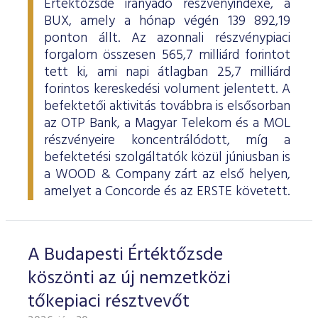
Értéktőzsde irányadó részvényindexe, a
BUX, amely a hónap végén 139 892,19
ponton állt. Az azonnali részvénypiaci
forgalom összesen 565,7 milliárd forintot
tett ki, ami napi átlagban 25,7 milliárd
forintos kereskedési volument jelentett. A
befektetői aktivitás továbbra is elsősorban
az OTP Bank, a Magyar Telekom és a MOL
részvényeire koncentrálódott, míg a
befektetési szolgáltatók közül júniusban is
a WOOD & Company zárt az első helyen,
amelyet a Concorde és az ERSTE követett.
A Budapesti Értéktőzsde
köszönti az új nemzetközi
tőkepiaci résztvevőt