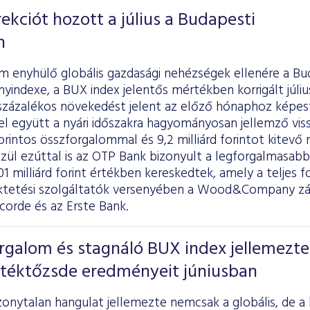
rekciót hozott a július a Budapesti
n
m enyhülő globális gazdasági nehézségek ellenére a Bu
yindexe, a BUX index jelentős mértékben korrigált júli
százalékos növekedést jelent az előző hónaphoz képest
el együtt a nyári időszakra hagyományosan jellemző vis
 forintos összforgalommal és 9,2 milliárd forintot kitevő
zül ezúttal is az OTP Bank bizonyult a legforgalmasabb
01 milliárd forint értékben kereskedtek, amely a teljes 
fektetési szolgáltatók versenyében a Wood&Company zár
corde és az Erste Bank.
galom és stagnáló BUX index jellemezte
rtéktőzsde eredményeit júniusban
zonytalan hangulat jellemezte nemcsak a globális, de a h