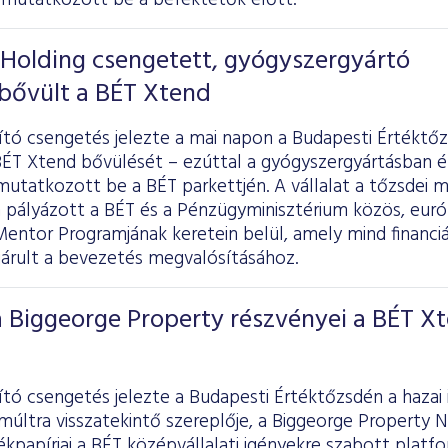
mutatkozott be a befektetők előtt.
 Holding csengetett, gyógyszergyártó
 bővült a BÉT Xtend
tó csengetés jelezte a mai napon a Budapesti Értéktőz
 BÉT Xtend bővülését – ezúttal a gyógyszergyártásban é
mutatkozott be a BÉT parkettjén. A vállalat a tőzsdei 
 pályázott a BÉT és a Pénzügyminisztérium közös, európ
ntor Programjának keretein belül, amely mind financiál
járult a bevezetés megvalósításához.
 Biggeorge Property részvényei a BÉT X
tó csengetés jelezte a Budapesti Értéktőzsdén a hazai 
múltra visszatekintő szereplője, a Biggeorge Property N
ékpapírjai a BÉT középvállalati igényekre szabott platf