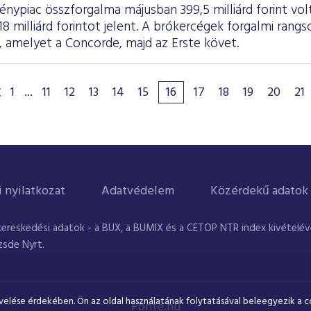
zvénypiac összforgalma májusban 399,5 milliárd forint vo
18 milliárd forintot jelent. A brókercégek forgalmi ran
, amelyet a Concorde, majd az Erste követ.
1
...
11
12
13
14
15
16
17
18
19
20
21
i nyilatkozat
Adatvédelem
Közérdekű adatok
kereskedési adatok - a BUX, a BUMIX és a CETOP NTR index kivételével
zsde Nyrt.
velése érdekében. Ön az oldal használatának folytatásával beleegyezik a c
Ponte.hu