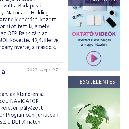
nyult a Budapesti
y, Naturland Holding,
 Xtend kibocsátói között.
orintot tett ki, amely
t az OTP Bank zárt az
MOL követte, 42,4, illetve
mpany nyerte, a második,
 a
2022. szept. 27.
ESG JELENTÉS
cán, az Xtend-en az
alkozó NAVIGATOR
sikeresen pályázott
tor Programban, júniusban
ése, a BÉT Xmatch