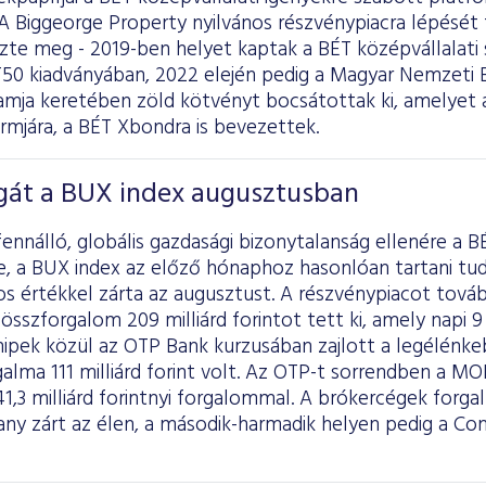
A Biggeorge Property nyilvános részvénypiacra lépését
zte meg - 2019-ben helyet kaptak a BÉT középvállalati 
0 kiadványában, 2022 elején pedig a Magyar Nemzeti 
mja keretében zöld kötvényt bocsátottak ki, amelyet 
rmjára, a BÉT Xbondra is bevezettek.
gát a BUX index augusztusban
fennálló, globális gazdasági bizonytalanság ellenére a 
, a BUX index az előző hónaphoz hasonlóan tartani tudt
s értékkel zárta az augusztust. A részvénypiacot továb
összforgalom 209 milliárd forintot tett ki, amely napi 9 
hipek közül az OTP Bank kurzusában zajlott a legélénke
alma 111 milliárd forint volt. Az OTP-t sorrendben a M
1,3 milliárd forintnyi forgalommal. A brókercégek forga
zárt az élen, a második-harmadik helyen pedig a Con