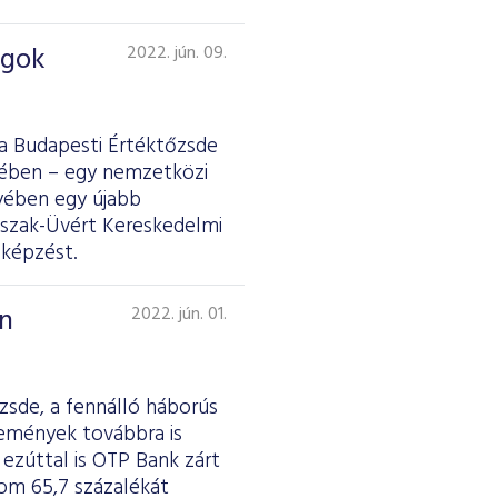
ágok
2022. jún. 09.
a Budapesti Értéktőzsde
ében – egy nemzetközi
lyében egy újabb
 Észak-Üvért Kereskedelmi
 képzést.
n
2022. jún. 01.
sde, a fennálló háborús
jlemények továbbra is
ezúttal is OTP Bank zárt
lom 65,7 százalékát