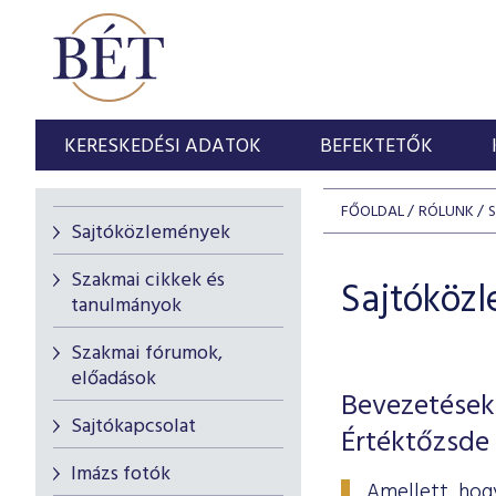
KERESKEDÉSI ADATOK
BEFEKTETŐK
FŐOLDAL
RÓLUNK
Sajtóközlemények
Szakmai cikkek és
Sajtóköz
tanulmányok
Szakmai fórumok,
előadások
Bevezetések
Sajtókapcsolat
Értéktőzsde
Imázs fotók
Amellett, hogy