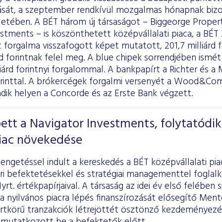
ását, a szeptember rendkívül mozgalmas hónapnak bizo
letében. A BÉT három új társaságot – Biggeorge Propert
stments – is köszönthetett középvállalati piaca, a BÉT
 forgalma visszafogott képet mutatott, 201,7 milliárd f
árd forintnak felel meg. A blue chipek sorrendjében ismé
lliárd forintnyi forgalommal. A bankpapírt a Richter és a 
forinttal. A brókercégek forgalmi versenyét a Wood&Co
adik helyen a Concorde és az Erste Bank végzett.
ett a Navigator Investments, folytatódik
iac növekedése
ngetéssel indult a kereskedés a BÉT középvállalati pia
ari befektetésekkel és stratégiai managementtel fogl
rt. értékpapírjaival. A társaság az idei év első felében 
 nyilvános piacra lépés finanszírozását elősegítő Men
ártkörű tranzakciók létrejöttét ösztönző kezdeményez