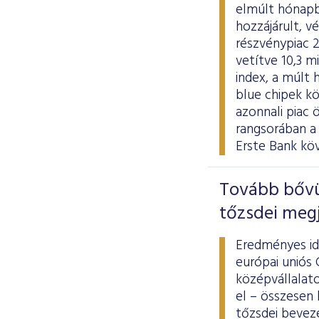
elmúlt hónapb
hozzájárult, v
részvénypiac 2
vetítve 10,3 m
index, a múlt 
blue chipek k
azonnali piac 
rangsorában a
Erste Bank köv
Tovább bővü
tőzsdei meg
Eredményes id
európai uniós
középvállalato
el – összesen 
tőzsdei beveze