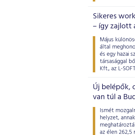
Sikeres work
– így zajlot
Május különös
által meghonos
és egy hazai s
társasággal bő
Kft., az L-SOF
Új belépők,
van túl a Bu
Ismét mozgalm
helyzet, annak
meghatározták
az élen 262,5 