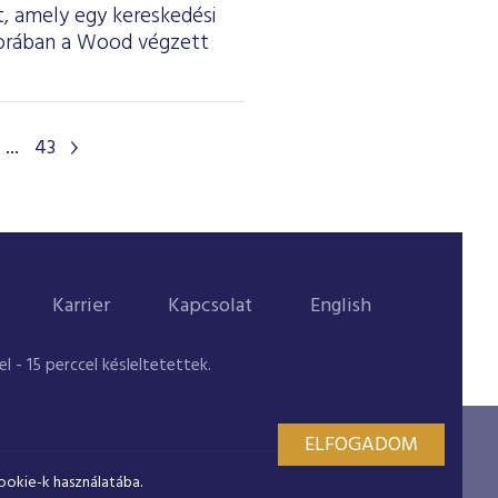
lt, amely egy kereskedési
gsorában a Wood végzett
...
43
Karrier
Kapcsolat
English
 - 15 perccel késleltetettek.
ELFOGADOM
ookie-k használatába.