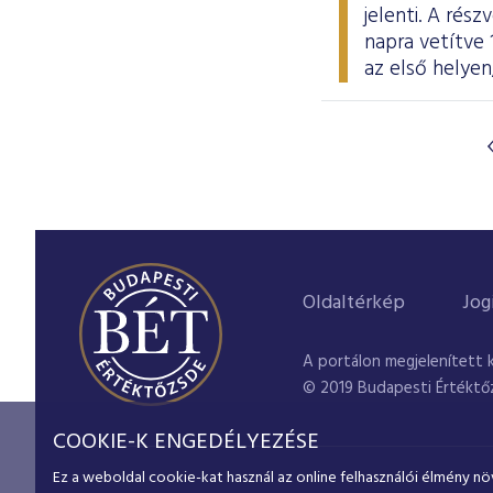
jelenti. A rés
napra vetítve 
az első helyen
Oldaltérkép
Jog
A portálon megjelenített 
© 2019 Budapesti Értéktő
COOKIE-K ENGEDÉLYEZÉSE
Ez a weboldal cookie-kat használ az online felhasználói élmény nö