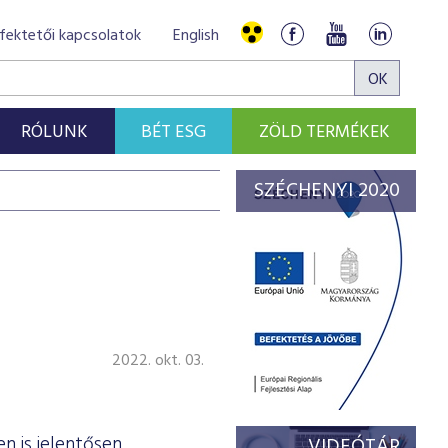
fektetői kapcsolatok
English
RÓLUNK
BÉT ESG
ZÖLD TERMÉKEK
SZÉCHENYI 2020
2022. okt. 03.
n is jelentősen
VIDEÓTÁR