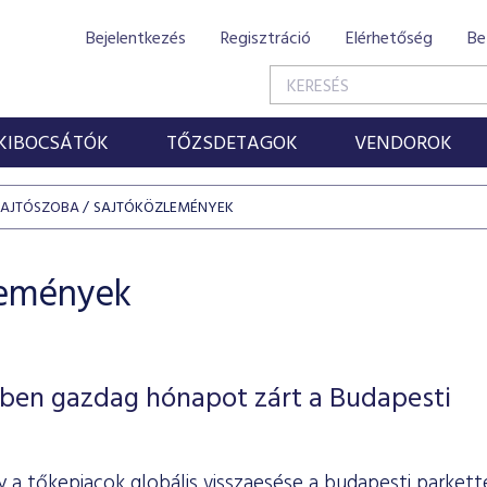
Bejelentkezés
Regisztráció
Elérhetőség
Be
KIBOCSÁTÓK
TŐZSDETAGOK
VENDOROK
SAJTÓSZOBA
SAJTÓKÖZLEMÉNYEK
lemények
ben gazdag hónapot zárt a Budapesti
 a tőkepiacok globális visszaesése a budapesti parkette