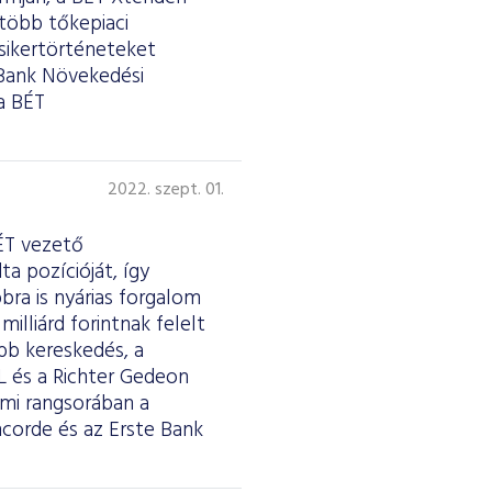
 több tőkepiaci
sikertörténeteket
Bank Növekedési
a BÉT
2022. szept. 01.
BÉT vezető
a pozícióját, így
bra is nyárias forgalom
milliárd forintnak felelt
bb kereskedés, a
OL és a Richter Gedeon
lmi rangsorában a
corde és az Erste Bank