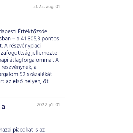
2022. aug. 01.
dapesti Értéktőzsde
usban – a 41 805,3 pontos
. A részvénypiaci
szafogottság jellemezte
 napi átlagforgalommal. A
 részvénynek, a
forgalom 52 százalékát
t az első helyen, őt
 a
2022. júl. 01.
azai piacokat is az