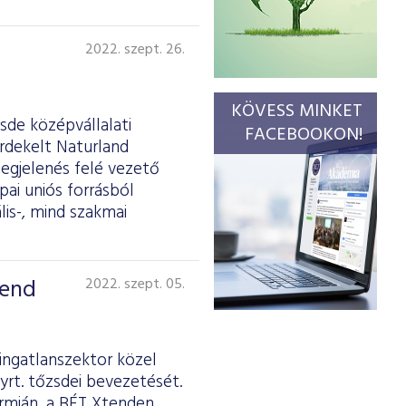
2022. szept. 26.
KÖVESS MINKET
sde középvállalati
FACEBOOKON!
rdekelt Naturland
megjelenés felé vezető
ai uniós forrásból
is-, mind szakmai
tend
2022. szept. 05.
ingatlanszektor közel
yrt. tőzsdei bevezetését.
ormján, a BÉT Xtenden