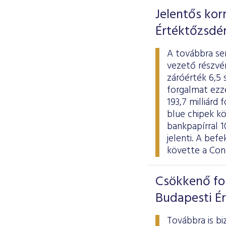
Jelentős kor
Értéktőzsdé
A továbbra se
vezető részvén
záróérték 6,5 
forgalmat ezz
193,7 milliárd
blue chipek kö
bankpapírral 1
jelenti. A be
követte a Con
Csökkenő for
Budapesti É
Továbbra is bi