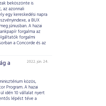
zak beköszönte is
, az azonnali
ely egy kereskedési napra
részvényindexe, a BUX
meg júniusban. A hazai
bankpapír forgalma az
olgáltatók forgalmi
orban a Concorde és az
ág a
2022. jún. 24.
inisztérium közös,
or Program. A hazai
l idén 10 vállalat nyert
lentős lépést téve a