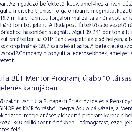
an. Az ingadozó befektetői kedv, amelyhez a nyári idős
égül a mérsékelt júniusi forgalomban is megmutatkozott
16,7 milliárd forintos forgalommal zárta a hónapot, am
illiárd forintot jelent. A Budapesti Értéktőzsde vezető 
hónaphoz hasonlóan stagnált, végül 39 241 ponton állt 
özül ismételten az OTP Bank végzett az első helyen, a 
összforgalmának 58,7 százalékát adta. A befektetési sz
 Wood&Company bizonyult a legerősebbnek, amelyet s
etett.
l a BÉT Mentor Program, újabb 10 társas
jelenés kapujában
őszakon van túl a Budapesti Értéktőzsde és a Pénzügym
 GINOP és KMR forrásból megvalósuló pályázata, a Ment
k tőzsdei megjelenését elősegítő program keretein belü
közel 340 millió forint értékben – támogatást, ezzel je
tés felé.