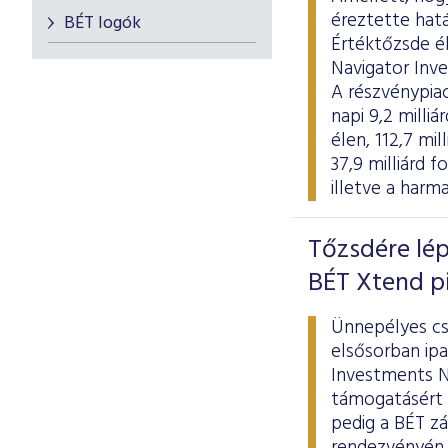
éreztette hat
BÉT logók
Értéktőzsde é
Navigator Inve
A részvénypiac
napi 9,2 milli
élen, 112,7 mi
37,9 milliárd 
illetve a harm
Tőzsdére lép
BÉT Xtend p
Ünnepélyes cse
elsősorban ip
Investments Ny
támogatásért a
pedig a BÉT z