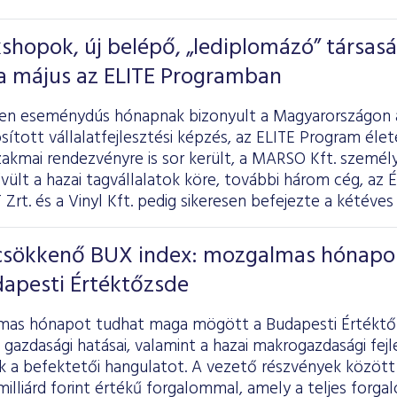
shopok, új belépő, „lediplomázó” társas
t a május az ELITE Programban
en eseménydús hónapnak bizonyult a Magyarországon 
ított vállalatfejlesztési képzés, az
ELITE Program
élet
zakmai rendezvényre is sor került, a MARSO Kft. szemé
vült a hazai tagvállalatok köre, további három cég, az
T Zrt. és a Vinyl Kft. pedig sikeresen befejezte a kétéves
 csökkenő BUX index: mozgalmas hónapo
dapesti Értéktőzsde
as hónapot tudhat maga mögött a Budapesti Értéktőz
 gazdasági hatásai, valamint a hazai makrogazdasági fe
 a befektetői hangulatot. A vezető részvények között 
milliárd forint értékű forgalommal, amely a teljes forga