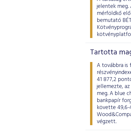
jelentek meg. 
mérföldkő elő
bemutató BÉT5
Kötvényprogra
kötvényplatfo
Tartotta ma
A továbbra is 
részvényindexe
41 877,2 ponto
jellemezte, az 
meg. A blue c
bankpapír forg
követte 49,6-4
Wood&Company 
végzett.