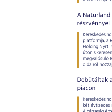
rendezvényén 
A Naturland
részvénnyel
Kereskedésindí
platformja, a
Holding Nyrt. 
úton sikeresen
megvalósuló Me
oldalról hozzá
Debütáltak a
piacon
Kereskedésindí
két évtizedes 
A társaság ért