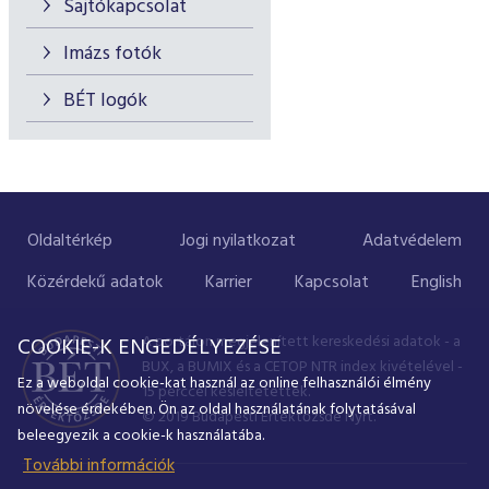
Sajtókapcsolat
Imázs fotók
BÉT logók
Oldaltérkép
Jogi nyilatkozat
Adatvédelem
Közérdekű adatok
Karrier
Kapcsolat
English
A portálon megjelenített kereskedési adatok - a
COOKIE-K ENGEDÉLYEZÉSE
BUX, a BUMIX és a CETOP NTR index kivételével -
Ez a weboldal cookie-kat használ az online felhasználói élmény
15 perccel késleltetettek.
növelése érdekében. Ön az oldal használatának folytatásával
© 2019 Budapesti Értéktőzsde Nyrt.
beleegyezik a cookie-k használatába.
További információk