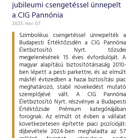
jubileumi csengetéssel ünnepelt
a CIG Pannónia
2025. nov. 07.
Szimbolikus csengetéssel ünnepelték a
Budapesti Értéktőzsdén a CIG Pannónia
Életbiztosító Nyrt. tőzsdei
megjelenésének 15 éves évfordulóját. A
magyar alapítású biztosítótársaság 2010-
ben lépett a pesti parkettre, és az elmúlt
másfél évtizedben a hazai biztosítási piac
meghatározó, stabil növekedést mutató
szereplőjévé vált.
A CIG Pannónia
Életbiztosító Nyrt. részvényei a Budapesti
Értéktőzsde Prémium kategóriájában
forognak. Az elmúlt öt évben a vállalat
következetesen építette piaci pozícióját:
díjbevétele 2024-ben meghaladta az 57