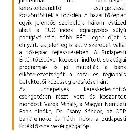
jubileumát ma ünnepélyes,
kereskedésindító csengetéssel
köszöntötték a tőzsdén. A hazai tőkepiac
egyik jelentős szereplője három évtized
alatt a BUX index legnagyobb súlyú
papírjává vált, több BÉT Legek díjat is
elnyert, és jelenleg is aktív szerepet vállal
a tőkepiac fejlesztésében. A Budapesti
Értéktőzsdével közösen indított stratégiai
programjaik is jól mutatják a bank
elkötelezettségét a hazai és regionális
befektetői közösség erősítése iránt.
Az ünnepélyes kereskedésindító
csengetésen részt vett és köszöntőt
mondott Varga Mihály, a Magyar Nemzeti
Bank elnöke, Dr. Csányi Sándor, az OTP
Bank elnöke és Tóth Tibor, a Budapesti
Értéktőzsde vezérigazgatója.