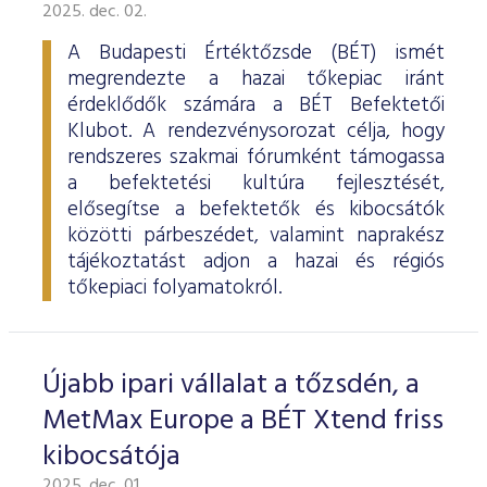
ESG Útmutató
2025. dec. 02.
A Budapesti Értéktőzsde (BÉT) ismét
megrendezte a hazai tőkepiac iránt
érdeklődők számára a BÉT Befektetői
Klubot. A rendezvénysorozat célja, hogy
rendszeres szakmai fórumként támogassa
a befektetési kultúra fejlesztését,
elősegítse a befektetők és kibocsátók
közötti párbeszédet, valamint naprakész
tájékoztatást adjon a hazai és régiós
tőkepiaci folyamatokról.
Újabb ipari vállalat a tőzsdén, a
MetMax Europe a BÉT Xtend friss
kibocsátója
2025. dec. 01.