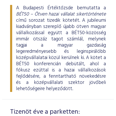
A Budapesti Értéktőzsde bemutatta a
BÉT50 – Ötven hazai vállalat sikertörténete
című sorozat tizedik kötetét. A jubileumi
kiadványban szereplő újabb ötven magyar
vállalkozással együtt a BÉT50-közösség
immár ötszáz tagot számlál, melynek
tagjai a magyar gazdaság
legeredményesebb és leginspirálóbb
középvállalatai közül kerülnek ki. A kötet a
BÉT50 konferencián debütált, ahol a
fókusz ezúttal is a hazai vállalkozások
fejlődésére, a fenntartható növekedésre
és a középvállalati szektor jövőbeli
lehetőségeire helyeződött.
Tizenöt éve a parketten: