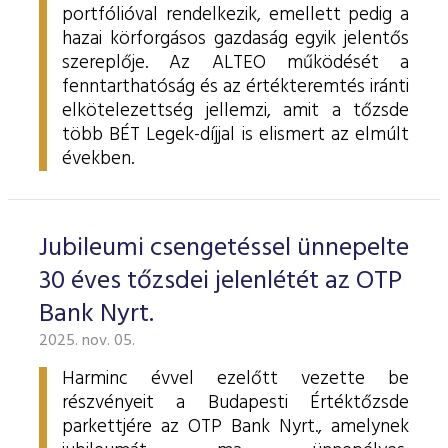
portfólióval rendelkezik, emellett pedig a
hazai körforgásos gazdaság egyik jelentős
szereplője. Az ALTEO működését a
fenntarthatóság és az értékteremtés iránti
elkötelezettség jellemzi, amit a tőzsde
több BÉT Legek-díjjal is elismert az elmúlt
években.
Jubileumi csengetéssel ünnepelte
30 éves tőzsdei jelenlétét az OTP
Bank Nyrt.
2025. nov. 05.
Harminc évvel ezelőtt vezette be
részvényeit a Budapesti Értéktőzsde
parkettjére az OTP Bank Nyrt., amelynek