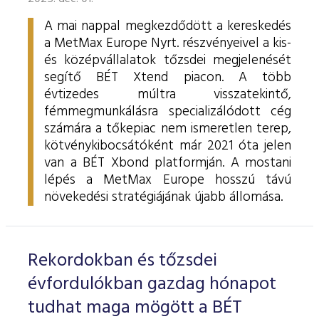
A mai nappal megkezdődött a kereskedés
a MetMax Europe Nyrt. részvényeivel a kis-
és középvállalatok tőzsdei megjelenését
segítő BÉT Xtend piacon. A több
évtizedes múltra visszatekintő,
fémmegmunkálásra specializálódott cég
számára a tőkepiac nem ismeretlen terep,
kötvénykibocsátóként már 2021 óta jelen
van a BÉT Xbond platformján. A mostani
lépés a MetMax Europe hosszú távú
növekedési stratégiájának újabb állomása.
Rekordokban és tőzsdei
évfordulókban gazdag hónapot
tudhat maga mögött a BÉT