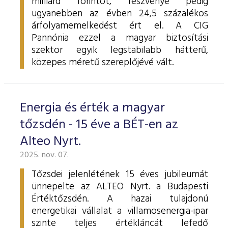
milliárd forintot, részvénye pedig
ugyanebben az évben 24,5 százalékos
árfolyamemelkedést ért el. A CIG
Pannónia ezzel a magyar biztosítási
szektor egyik legstabilabb hátterű,
közepes méretű szereplőjévé vált.
Energia és érték a magyar
tőzsdén - 15 éve a BÉT-en az
Alteo Nyrt.
2025. nov. 07.
Tőzsdei jelenlétének 15 éves jubileumát
ünnepelte az ALTEO Nyrt. a Budapesti
Értéktőzsdén. A hazai tulajdonú
energetikai vállalat a villamosenergia-ipar
szinte teljes értékláncát lefedő