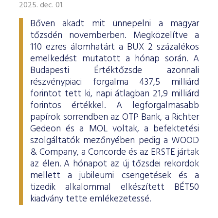
2025. dec. 01.
Bőven akadt mit ünnepelni a magyar
tőzsdén novemberben. Megközelítve a
110 ezres álomhatárt a BUX 2 százalékos
emelkedést mutatott a hónap során. A
Budapesti Értéktőzsde azonnali
részvénypiaci forgalma 437,5 milliárd
forintot tett ki, napi átlagban 21,9 milliárd
forintos értékkel. A legforgalmasabb
papírok sorrendben az OTP Bank, a Richter
Gedeon és a MOL voltak, a befektetési
szolgáltatók mezőnyében pedig a WOOD
& Company, a Concorde és az ERSTE jártak
az élen. A hónapot az új tőzsdei rekordok
mellett a jubileumi csengetések és a
tizedik alkalommal elkészített BÉT50
kiadvány tette emlékezetessé.