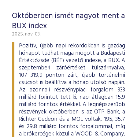
Októberben ismét nagyot ment a
BUX index
2025. nov. 03.
Pozitív, újabb napi rekordokban is gazdag
hónapot tudhat maga mögött a Budapesti
Értéktőzsde (BÉT) vezető indexe, a BUX. A
szeptemberi záróértéket túlszárnyalva,
107 319,9 ponton zárt, újabb történelmi
csúcsot is beállítva a hónap utolsó napján.
Az azonnali részvénypiaci forgalom 333
milliárd forintot tett ki, napi átlagban 15,9
milliárd forintos értékkel. A legnépszerűbb
részvények októberben is az OTP Bank, a
Richter Gedeon és a MOL voltak, 195, 35,7
és 29,8 milliárd forintos forgalommal, míg
a brókercégek közül a WOOD & Company,