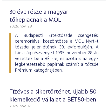
30 éve része a magyar
tőkepiacnak a MOL
2025. nov. 28.
A Budapesti Értéktőzsde csengetési
ceremóniával köszöntötte a MOL Nyrt.-t
tőzsdei jelenlétének 30. évfordulóján. A
társaság részvényeit 1995. november 28-án
vezették be a BÉT-re, és azóta is az egyik
legkeresettebb papírnak számít a tőzsde
Prémium kategóriájában.
Tízéves a sikertörténet, újabb 50
kiemelkedő vállalat a BÉT50-ben
2025. nov. 12.