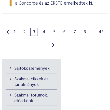
a Concorde és az ERSTE emelkedtek ki.
1
2
3
4
5
6
7
8
...
43
Sajtóközlemények
Szakmai cikkek és
tanulmányok
Szakmai fórumok,
előadások