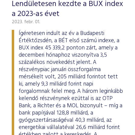
Lendületesen kezdte a BUX index
a 2023-as évet
2023. febr. 01.
Ígéretesen indult az év a Budapesti
Értéktőzsdén, a BÉT első számú indexe, a
BUX index 45 339,2 ponton zárt, amely a
decemberi hónaphoz viszonyítva 3,5
százalékos növekedést jelent. A
részvénypiac januári összforgalma
mérsékelt volt, 205 milliárd forintot tett
ki, amely 9,3 milliárd forint napi
forgalomnak felel meg. A három leginkább
kelendő részvénynek ezúttal is az OTP
Bank, a Richter és a MOL bizonyult – míg a
bank papírjával 128,8 milliárd, a
gyógyszertársaságéval 40,3 milliárd, az
energetikai vállalatéval 26,6 milliárd forint
értékben zajlott a kereskedés. A