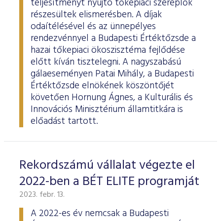
teljesítményt nyújtó tőkepiaci szereplők
részesültek elismerésben. A díjak
odaítélésével és az ünnepélyes
rendezvénnyel a Budapesti Értéktőzsde a
hazai tőkepiaci ökoszisztéma fejlődése
előtt kíván tisztelegni. A nagyszabású
gálaeseményen Patai Mihály, a Budapesti
Értéktőzsde elnökének köszöntőjét
követően Hornung Ágnes, a Kulturális és
Innovációs Minisztérium államtitkára is
előadást tartott.
Rekordszámú vállalat végezte el
2022-ben a BÉT ELITE programját
2023. febr. 13.
A 2022-es év nemcsak a Budapesti