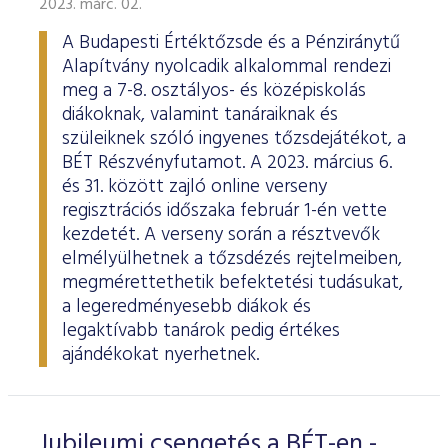
2023. márc. 02.
ESG Útmutató
A Budapesti Értéktőzsde és a Pénziránytű
Alapítvány nyolcadik alkalommal rendezi
meg a 7-8. osztályos- és középiskolás
diákoknak, valamint tanáraiknak és
szüleiknek szóló ingyenes tőzsdejátékot, a
BÉT Részvényfutamot. A 2023. március 6.
és 31. között zajló online verseny
regisztrációs időszaka február 1-én vette
kezdetét. A verseny során a résztvevők
elmélyülhetnek a tőzsdézés rejtelmeiben,
megmérettethetik befektetési tudásukat,
a legeredményesebb diákok és
legaktívabb tanárok pedig értékes
ajándékokat nyerhetnek.
Jubileumi csengetés a BÉT-en -