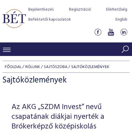
Bejelentkezés
Regisztráció
Elérhetőség
Befektetői kapcsolatok
English
KERESKEDÉSI ADATOK
FŐOLDAL
RÓLUNK
SAJTÓSZOBA
SAJTÓKÖZLEMÉNYEK
INDEXEK
BEFEKTETŐK
Sajtóközlemények
Részvényindexek
Piaci forgalom
Termékcsoportok
KIBOCSÁTÓK
Kötvényindexek
Kedvenc instrumentumok
Szabályozás
Indexek
Részvény és vállalati kötvény tőzsdei bevezetését támoga
Az AKG „SZDM Invest” nevű
TŐZSDETAGOK
Jelzáloglevél indexek
program
Azonnali Piac
Alkalmazott díjstruktúra
BÉT szabályzatok
Részvény szekció
csapatának diákjai nyerték a
Tőzsdetagok, üzletkötők
VENDOROK
Vállalati kötvény indexek
Származékos piac
BÉT Xtend - Részvénypiac egyszerűen
Részvények
Brókerképző középiskolás
Elszámolás
Befektetővédelem
Hitelpapír szekció
Útmutató a taggá váláshoz