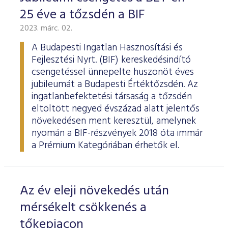
25 éve a tőzsdén a BIF
2023. márc. 02.
A Budapesti Ingatlan Hasznosítási és
Fejlesztési Nyrt. (BIF) kereskedésindító
csengetéssel ünnepelte huszonöt éves
jubileumát a Budapesti Értéktőzsdén. Az
ingatlanbefektetési társaság a tőzsdén
eltöltött negyed évszázad alatt jelentős
növekedésen ment keresztül, amelynek
nyomán a BIF-részvények 2018 óta immár
a Prémium Kategóriában érhetők el.
Az év eleji növekedés után
mérsékelt csökkenés a
tőkepiacon