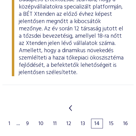
középvállalatokra specializált platformján,
a BÉT Xtenden az előző évhez képest
jelentősen megnőtt a kibocsátók
mezőnye. Az év során 12 társaság jutott el
a tőzsdei bevezetésig, amellyel 18-ra nőtt
az Xtenden jelen lévő vállalatok száma.
Amellett, hogy a dinamikus növekedés
szemlélteti a hazai tőkepiaci ökoszisztéma
fejlődését, a befektetők lehetőségeit is
jelentősen szélesítette.
1
...
9
10
11
12
13
14
15
16