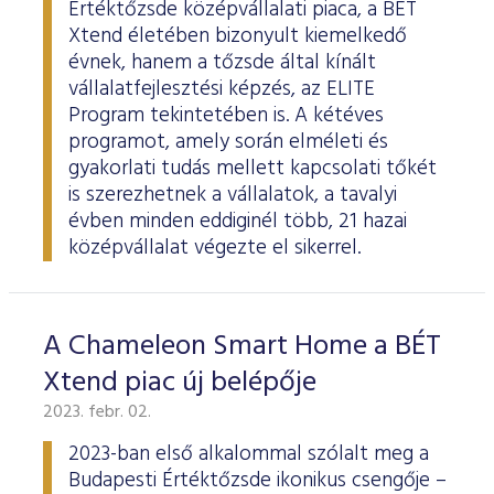
Értéktőzsde középvállalati piaca, a BÉT
Xtend életében bizonyult kiemelkedő
évnek, hanem a tőzsde által kínált
vállalatfejlesztési képzés, az ELITE
Program tekintetében is. A kétéves
programot, amely során elméleti és
gyakorlati tudás mellett kapcsolati tőkét
is szerezhetnek a vállalatok, a tavalyi
évben minden eddiginél több, 21 hazai
középvállalat végezte el sikerrel.
A Chameleon Smart Home a BÉT
Xtend piac új belépője
2023. febr. 02.
2023-ban első alkalommal szólalt meg a
Budapesti Értéktőzsde ikonikus csengője –