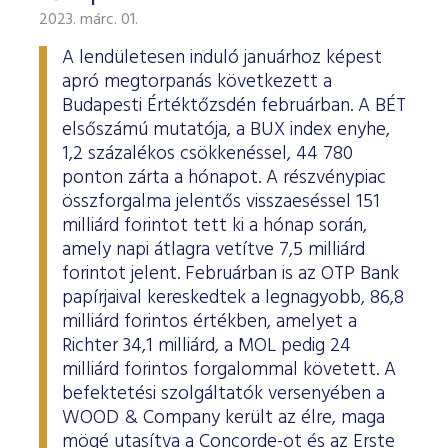
2023. márc. 01.
A lendületesen induló januárhoz képest
apró megtorpanás következett a
Budapesti Értéktőzsdén februárban. A BÉT
elsőszámú mutatója, a BUX index enyhe,
1,2 százalékos csökkenéssel, 44 780
ponton zárta a hónapot. A részvénypiac
összforgalma jelentős visszaeséssel 151
milliárd forintot tett ki a hónap során,
amely napi átlagra vetítve 7,5 milliárd
forintot jelent. Februárban is az OTP Bank
papírjaival kereskedtek a legnagyobb, 86,8
milliárd forintos értékben, amelyet a
Richter 34,1 milliárd, a MOL pedig 24
milliárd forintos forgalommal követett. A
befektetési szolgáltatók versenyében a
WOOD & Company került az élre, maga
mögé utasítva a Concorde-ot és az Erste