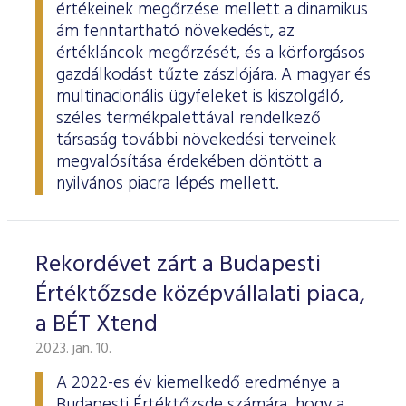
értékeinek megőrzése mellett a dinamikus
ám fenntartható növekedést, az
értékláncok megőrzését, és a körforgásos
gazdálkodást tűzte zászlójára. A magyar és
multinacionális ügyfeleket is kiszolgáló,
széles termékpalettával rendelkező
társaság további növekedési terveinek
megvalósítása érdekében döntött a
nyilvános piacra lépés mellett.
Rekordévet zárt a Budapesti
Értéktőzsde középvállalati piaca,
a BÉT Xtend
2023. jan. 10.
A 2022-es év kiemelkedő eredménye a
Budapesti Értéktőzsde számára, hogy a