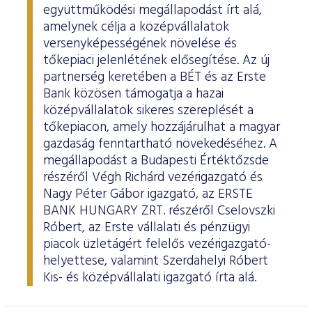
együttműködési megállapodást írt alá,
amelynek célja a középvállalatok
versenyképességének növelése és
tőkepiaci jelenlétének elősegítése. Az új
partnerség keretében a BÉT és az Erste
Bank közösen támogatja a hazai
középvállalatok sikeres szereplését a
tőkepiacon, amely hozzájárulhat a magyar
gazdaság fenntartható növekedéséhez. A
megállapodást a Budapesti Értéktőzsde
részéről Végh Richárd vezérigazgató és
Nagy Péter Gábor igazgató, az ERSTE
BANK HUNGARY ZRT. részéről Cselovszki
Róbert, az Erste vállalati és pénzügyi
piacok üzletágért felelős vezérigazgató-
helyettese, valamint Szerdahelyi Róbert
Kis- és középvállalati igazgató írta alá.