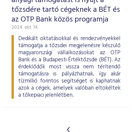
anyagi támogatást is nyújt a
tőzsdére tartó cégeknek a BÉT és
az OTP Bank közös programja
2024. okt. 14.
Dedikált oktatásokkal és rendezvényekkel
támogatja a tőzsdei megjelenésre készülő
magyarországi vállalkozásokat az OTP
Bank és a Budapesti Értéktőzsde (BÉT). Az
érdeklődők most vissza nem térítendő
támogatásra is pályázhatnak, így akár
tízmillió forintos segítséget is kaphatnak
azok a cégek, amelyek valóban eltökéltek
a tőkepiaci jelenlétben.