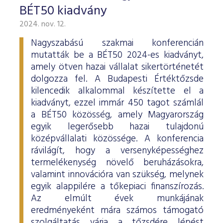
BÉT50 kiadvány
2024. nov. 12.
Nagyszabású szakmai konferencián
mutatták be a BÉT50 2024-es kiadványt,
amely ötven hazai vállalat sikertörténetét
dolgozza fel. A Budapesti Értéktőzsde
kilencedik alkalommal készítette el a
kiadványt, ezzel immár 450 tagot számlál
a BÉT50 közösség, amely Magyarország
egyik legerősebb hazai tulajdonú
középvállalati közössége. A konferencia
rávilágít, hogy a versenyképességhez
termelékenység növelő beruházásokra,
valamint innovációra van szükség, melynek
egyik alappilére a tőkepiaci finanszírozás.
Az elmúlt évek munkájának
eredményeként mára számos támogató
szolgáltatás várja a tőzsdére lépést