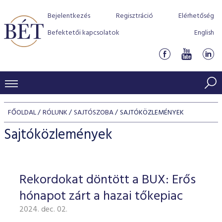
Bejelentkezés
Regisztráció
Elérhetőség
Befektetői kapcsolatok
English
KERESKEDÉSI ADATOK
FŐOLDAL
RÓLUNK
SAJTÓSZOBA
SAJTÓKÖZLEMÉNYEK
INDEXEK
BEFEKTETŐK
Sajtóközlemények
Részvényindexek
Piaci forgalom
Termékcsoportok
KIBOCSÁTÓK
Kötvényindexek
Kedvenc instrumentumok
Szabályozás
Indexek
Részvény és vállalati kötvény tőzsdei bevezetését támoga
Rekordokat döntött a BUX: Erős
TŐZSDETAGOK
Jelzáloglevél indexek
program
Azonnali Piac
Alkalmazott díjstruktúra
BÉT szabályzatok
Részvény szekció
hónapot zárt a hazai tőkepiac
Tőzsdetagok, üzletkötők
VENDOROK
Vállalati kötvény indexek
Származékos piac
BÉT Xtend - Részvénypiac egyszerűen
Részvények
Elszámolás
Befektetővédelem
2024. dec. 02.
Hitelpapír szekció
Útmutató a taggá váláshoz