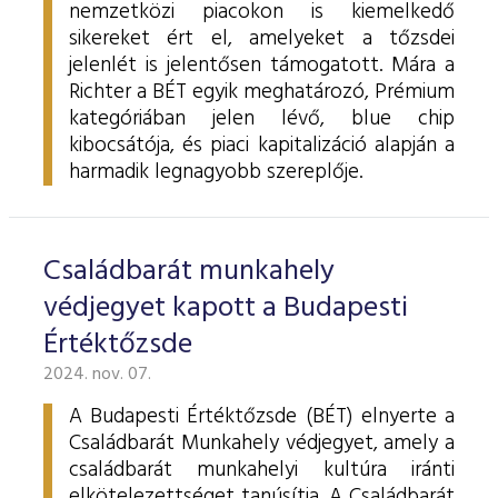
nemzetközi piacokon is kiemelkedő
sikereket ért el, amelyeket a tőzsdei
jelenlét is jelentősen támogatott. Mára a
Richter a BÉT egyik meghatározó, Prémium
kategóriában jelen lévő, blue chip
kibocsátója, és piaci kapitalizáció alapján a
harmadik legnagyobb szereplője.
Családbarát munkahely
védjegyet kapott a Budapesti
Értéktőzsde
2024. nov. 07.
A Budapesti Értéktőzsde (BÉT) elnyerte a
Családbarát Munkahely védjegyet, amely a
családbarát munkahelyi kultúra iránti
elkötelezettséget tanúsítja. A Családbarát