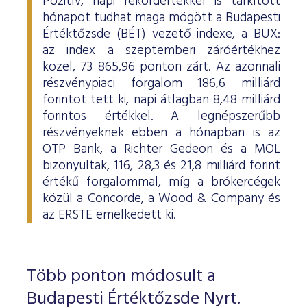
Pozitív, napi rekordértékkel is tarkított
hónapot tudhat maga mögött a Budapesti
Értéktőzsde (BÉT) vezető indexe, a BUX:
az index a szeptemberi záróértékhez
közel, 73 865,96 ponton zárt. Az azonnali
részvénypiaci forgalom 186,6 milliárd
forintot tett ki, napi átlagban 8,48 milliárd
forintos értékkel. A legnépszerűbb
részvényeknek ebben a hónapban is az
OTP Bank, a Richter Gedeon és a MOL
bizonyultak, 116, 28,3 és 21,8 milliárd forint
értékű forgalommal, míg a brókercégek
közül a Concorde, a Wood & Company és
az ERSTE emelkedett ki.
Több ponton módosult a
Budapesti Értéktőzsde Nyrt.