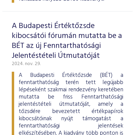
ESG Útmutató
A Budapesti Értéktőzsde
kibocsátói fórumán mutatta be a
BÉT az új Fenntarthatósági
Jelentéstételi Útmutatóját
2024. nov. 29.
A Budapesti Értéktőzsde (BÉT) a
fenntarthatóság terén tett legújabb
lépéseként szakmai rendezvény keretében
mutatta be friss Fenntarthatósági
jelentéstételi útmutatóját, amely a
tőzsdére bevezetett értékpapírok
kibocsátóinak nyújt támogatást a
fenntarthatósági jelentések
elkészítésében. A kiadvány több ponton is