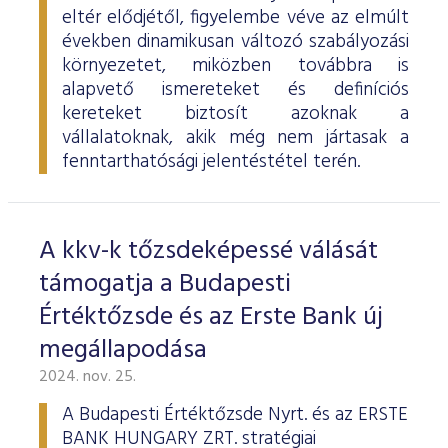
eltér elődjétől, figyelembe véve az elmúlt
években dinamikusan változó szabályozási
környezetet, miközben továbbra is
alapvető ismereteket és definíciós
kereteket biztosít azoknak a
vállalatoknak, akik még nem jártasak a
fenntarthatósági jelentéstétel terén.
A kkv-k tőzsdeképessé válását
támogatja a Budapesti
Értéktőzsde és az Erste Bank új
megállapodása
2024. nov. 25.
A Budapesti Értéktőzsde Nyrt. és az ERSTE
BANK HUNGARY ZRT. stratégiai