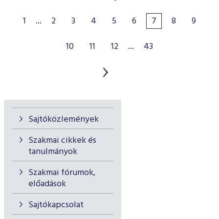
1
...
2
3
4
5
6
7
8
9
10
11
12
...
43
Sajtóközlemények
Szakmai cikkek és
tanulmányok
Szakmai fórumok,
előadások
Sajtókapcsolat