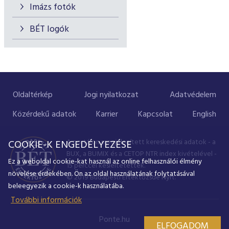
Imázs fotók
BÉT logók
Oldaltérkép
Jogi nyilatkozat
Adatvédelem
Közérdekű adatok
Karrier
Kapcsolat
English
A portálon megjelenített kereskedési adatok - a
COOKIE-K ENGEDÉLYEZÉSE
BUX, a BUMIX és a CETOP NTR index kivételével -
Ez a weboldal cookie-kat használ az online felhasználói élmény
15 perccel késleltetettek.
növelése érdekében. Ön az oldal használatának folytatásával
© 2019 Budapesti Értéktőzsde Nyrt.
beleegyezik a cookie-k használatába.
További információk
Ponte.hu
ELFOGADOM