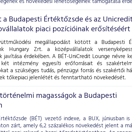
égének és növekedési lehetőségeinek támogatása érd
it a Budapesti Értéktőzsde és az Unicredi
vállalatok piaci pozícióinak erősítéséért
gyüttműködési megállapodást kötött a Budapesti É
nk Hungary Zrt. a középvállalatok versenyképes
k javítása érdekében. A BÉT-UniCredit Lounge névre 
két intézmény egyesíti erőforrásait és szakérte
kat a szükséges tudás, pénzügyi forrás és szakértői há
ek tőkepiaci jelenlétét és fenntartható növekedését.
s történelmi magasságok a Budapesti
n
rtéktőzsde (BÉT) vezető indexe, a BUX, júniusban is 
ton zárt, amely 6,2 százalékos növekedést jelent a má