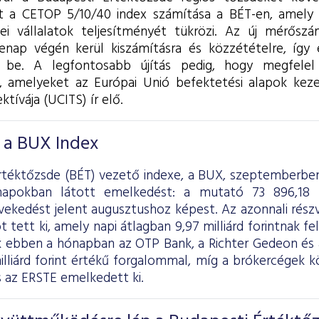
 a CETOP 5/10/40 index számítása a BÉT-en, amely 
dei vállalatok teljesítményét tükrözi. Az új mérős
enap végén kerül kiszámításra és közzétételre, így
t be. A legfontosabb újítás pedig, hogy megfelel
s, amelyeket az Európai Unió befektetési alapok keze
ktívája (UCITS) ír elő.
 a BUX Index
rtéktőzsde (BÉT) vezető indexe, a BUX, szeptemberben 
apokban látott emelkedést: a mutató 73 896,18 
vekedést jelent augusztushoz képest. Az azonnali rész
tot tett ki, amely napi átlagban 9,97 milliárd forintnak 
 ebben a hónapban az OTP Bank, a Richter Gedeon és a
milliárd forint értékű forgalommal, míg a brókercégek
az ERSTE emelkedett ki.