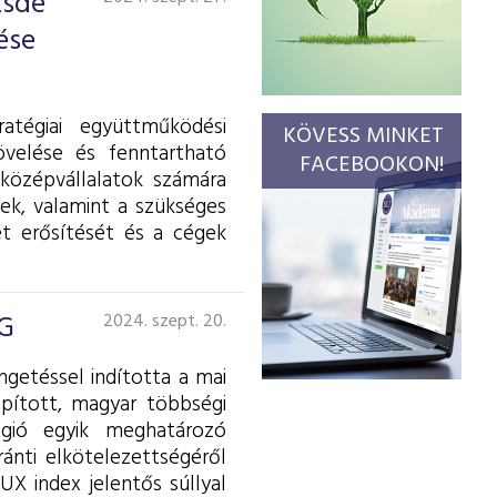
zsde
ése
atégiai együttműködési
KÖVESS MINKET
övelése és fenntartható
FACEBOOKON!
 középvállalatok számára
gek, valamint a szükséges
ét erősítését és a cégek
iG
2024. szept. 20.
ngetéssel indította a mai
apított, magyar többségi
égió egyik meghatározó
ránti elkötelezettségéről
UX index jelentős súllyal