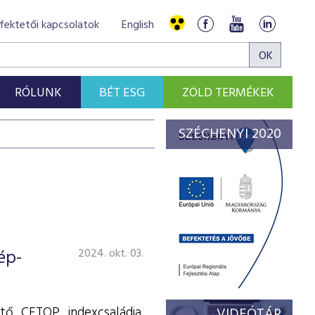
fektetői kapcsolatok
English
RÓLUNK
BÉT ESG
ZÖLD TERMÉKEK
SZÉCHENYI 2020
ép-
2024. okt. 03.
tő CETOP indexcsaládja.
VIDEÓTÁR