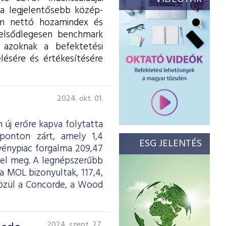
a legjelentősebb közép-
zám nettó hozamindex és
 elsődlegesen benchmark
 azoknak a befektetési
lésére és értékesítésére
2024. okt. 01.
új erőre kapva folytatta
ponton zárt, amely 1,4
ESG JELENTÉS
vénypiac forgalma 209,47
felel meg. A legnépszerűbb
 MOL bizonyultak, 117,4,
 közül a Concorde, a Wood
2024. szept. 27.