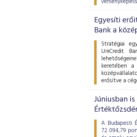
versenyképess
Egyesíti erő
Bank a közép
Stratégiai e
UniCredit Ba
lehetőségeine
keretében a 
középvállalato
erősítve a cég
Júniusban i
Értéktőzsdé
A Budapesti É
72 094,79 pon