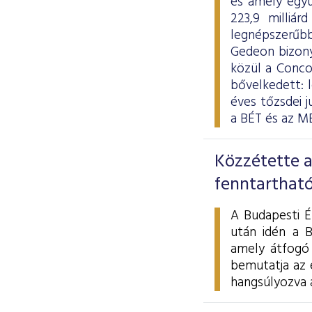
és amely egyú
223,9 milliár
legnépszerűbb
Gedeon bizonyu
közül a Conco
bővelkedett: l
éves tőzsdei j
a BÉT és az M
Közzétette a
fenntartható
A Budapesti É
után idén a 
amely átfogó 
bemutatja az e
hangsúlyozva a