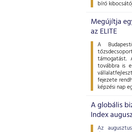
bíró kibocsátó
Megújítja e
az ELITE
A Budapest
tőzsdecsoport
támogatást. 
továbbra is e
vállalatfejle
fejezete rend
képzési nap eg
A globális b
Index augus
Az augusztus