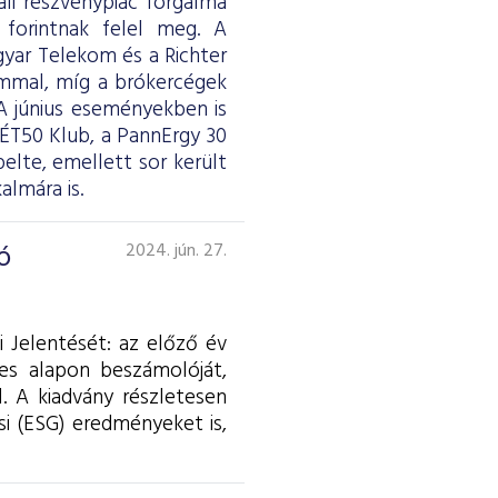
li részvénypiac forgalma
d forintnak felel meg. A
yar Telekom és a Richter
lommal, míg a brókercégek
 június eseményekben is
BÉT50 Klub, a PannErgy 30
pelte, emellett sor került
lmára is.
ó
2024. jún. 27.
 Jelentését: az előző év
es alapon beszámolóját,
. A kiadvány részletesen
si (ESG) eredményeket is,