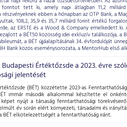
ttal napi rekord a hazai tőzsdetörténetben. Az azonna
d forintot tett ki, amely napi átlagban 11,2 milliár
 részvényeknek ebben a hónapban az OTP Bank, a Mag
ltak, 108,2, 35,9 és 35,7 milliárd forint értékű forga
rde, az ERSTE és a Wood & Company emelkedett ki. A
ezajlott a BÉT50 közösség idei exkluzív találkozója, a 
ubileumát, a BÉT újjáalapításának 34. évfordulóját ünne
BH Bank közös eseménysorozata, a MentorHub első alka
 Budapesti Értéktőzsde a 2023. évre szól
sági jelentését
rtéktőzsde (BÉT) közzétette 2023-as Fenntarthatósági
BÉT immár második alkalommal készítette el önként
képet nyújt a társaság fenntarthatósági törekvéseiről
lmúlt év során elért környezeti, társadalmi és irányítá
 BÉT elkötelezettségét a fenntarthatóság iránt.