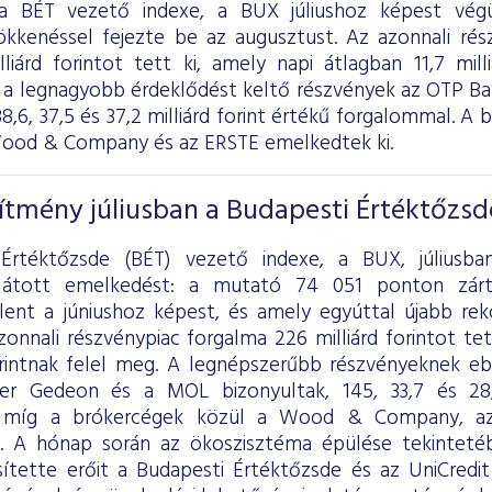
 a BÉT vezető indexe, a BUX júliushoz képest vég
ökkenéssel fejezte be az augusztust. Az azonnali ré
lliárd forintot tett ki, amely napi átlagban 11,7 mill
a legnagyobb érdeklődést keltő részvények az OTP Ban
8,6, 37,5 és 37,2 milliárd forint értékű forgalommal. A
ood & Company és az ERSTE emelkedtek ki.
ítmény júliusban a Budapesti Értéktőzs
Értéktőzsde (BÉT) vezető indexe, a BUX, júliusba
átott emelkedést: a mutató 74 051 ponton zárt,
lent a júniushoz képest, és amely egyúttal újabb rek
zonnali részvénypiac forgalma 226 milliárd forintot tet
forintnak felel meg. A legnépszerűbb részvényeknek
ter Gedeon és a MOL bizonyultak, 145, 33,7 és 28,2
, míg a brókercégek közül a Wood & Company, a
. A hónap során az ökoszisztéma épülése tekintetéb
sítette erőit a Budapesti Értéktőzsde és az UniCredit