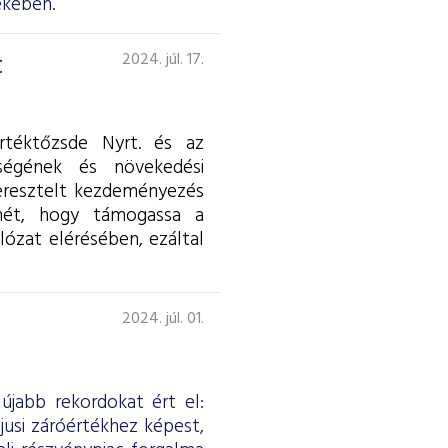
ekében.
t
2024. júl. 17.
rtéktőzsde Nyrt. és az
ségének és növekedési
keresztelt kezdeményezés
lmét, hogy támogassa a
lózat elérésében, ezáltal
2024. júl. 01.
újabb rekordokat ért el:
jusi záróértékhez képest,