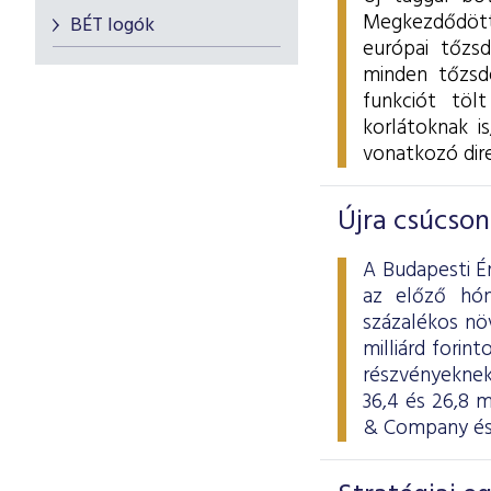
Megkezdődött
BÉT logók
európai tőzs
minden tőzsd
funkciót töl
korlátoknak i
vonatkozó dire
Újra csúcson
A Budapesti É
az előző hón
százalékos nö
milliárd forin
részvényeknek
36,4 és 26,8 
& Company és 