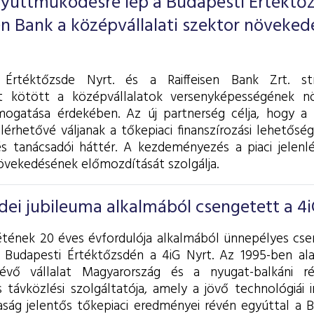
gyüttműködésre lép a Budapesti Értéktő
sen Bank a középvállalati szektor növeked
Értéktőzsde Nyrt. és a Raiffeisen Bank Zrt. str
t kötött a középvállalatok versenyképességének n
mogatása érdekében. Az új partnerség célja, hogy a
érhetővé váljanak a tőkepiaci finanszírozási lehetősé
s tanácsadói háttér. A kezdeményezés a piaci jelenl
övekedésének előmozdítását szolgálja.
dei jubileuma alkalmából csengetett a 4
létének 20 éves évfordulója alkalmából ünnepélyes cse
 Budapesti Értéktőzsdén a 4iG Nyrt. Az 1995-ben al
lévő vállalat Magyarország és a nyugat-balkáni r
s távközlési szolgáltatója, amely a jövő technológiái i
saság jelentős tőkepiaci eredményei révén egyúttal a B