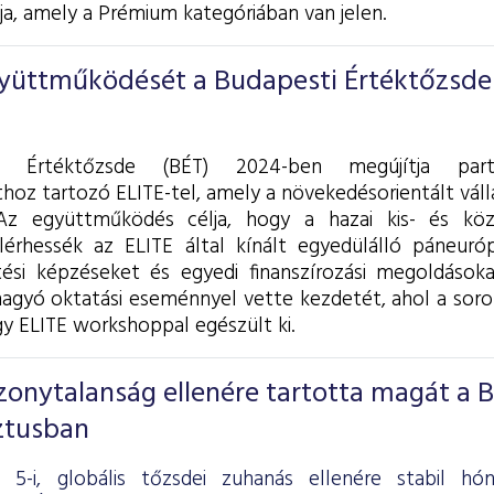
ja, amely a Prémium kategóriában van jelen.
gyüttműködését a Budapesti Értéktőzsde
i Értéktőzsde (BÉT) 2024-ben megújítja par
hoz tartozó ELITE-tel, amely a növekedésorientált váll
Az együttműködés célja, hogy a hazai kis- és köz
lérhessék az ELITE által kínált egyedülálló páneuró
sztési képzéseket és egyedi finanszírozási megoldáso
hagyó oktatási eseménnyel vette kezdetét, ahol a so
y ELITE workshoppal egészült ki.
izonytalanság ellenére tartotta magát a 
ztusban
 5-i, globális tőzsdei zuhanás ellenére stabil h