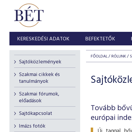
KERESKEDÉSI ADATOK
BEFEKTETŐK
FŐOLDAL
RÓLUNK
Sajtóközlemények
Szakmai cikkek és
Sajtóköz
tanulmányok
Szakmai fórumok,
előadások
Tovább bővü
Sajtókapcsolat
európai inde
Imázs fotók
Új taggal bő