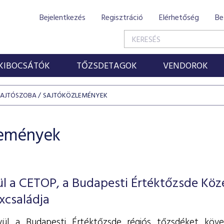
Bejelentkezés
Regisztráció
Elérhetőség
Be
KIBOCSÁTÓK
TŐZSDETAGOK
VENDOROK
SAJTÓSZOBA
SAJTÓKÖZLEMÉNYEK
lemények
l a CETOP, a Budapesti Értéktőzsde Köz
xcsaládja
vül a Budapesti Értéktőzsde régiós tőzsdéket köve