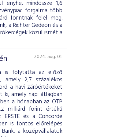
ül enyhe, mindössze 1,6
szvénypiac forgalma több
iárd forintnak felel meg.
k, a Richter Gedeon és a
 brókercégek közül ismét a
dén
2024. aug. 01.
n is folytatta az előző
 amely 2,7 százalékos
ord a havi záróértékeket
t ki, amely napi átlagban
 ebben a hónapban az OTP
 milliárd forint értékű
z ERSTE és a Concorde
en is fontos előrelépés
 Bank, a középvállalatok