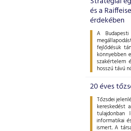
Stratégiai e
és a Raiffei
érdekében
A Budapesti 
megállapodás
fejlődésük tá
könnyebben el
szakértelem é
hosszú távú n
20 éves tőzs
Tőzsdei jelen
kereskedést a
tulajdonban 
informatikai é
ismert. A tár