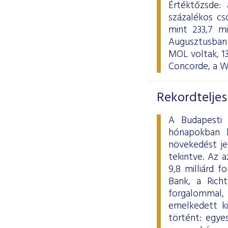
Értéktőzsde:
százalékos cs
mint 233,7 mi
Augusztusban 
MOL voltak, 13
Concorde, a W
Rekordteljes
A Budapesti 
hónapokban l
növekedést je
tekintve. Az a
9,8 milliárd 
Bank, a Rich
forgalommal
emelkedett ki
történt: egye