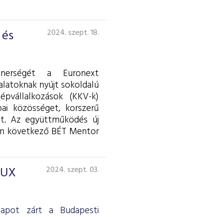
 és
2024. szept. 18.
tnerségét a Euronext
alatoknak nyújt sokoldalú
épvállalkozások (KKV-k)
pai közösséget, korszerű
kat. Az együttműködés új
ron következő BÉT Mentor
BUX
2024. szept. 03.
ónapot zárt a Budapesti