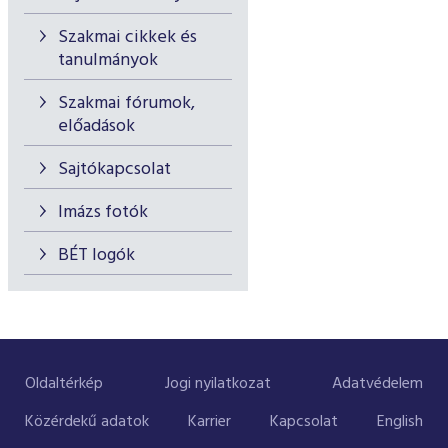
Szakmai cikkek és
tanulmányok
Szakmai fórumok,
előadások
Sajtókapcsolat
Imázs fotók
BÉT logók
Oldaltérkép
Jogi nyilatkozat
Adatvédelem
Közérdekű adatok
Karrier
Kapcsolat
English