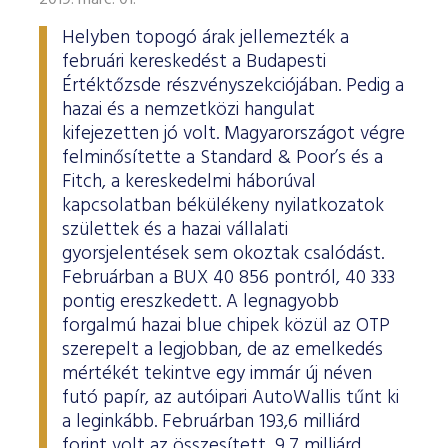
2019. márc. 01.
Helyben topogó árak jellemezték a
februári kereskedést a Budapesti
Értéktőzsde részvényszekciójában. Pedig a
hazai és a nemzetközi hangulat
kifejezetten jó volt. Magyarországot végre
felminősítette a Standard & Poor’s és a
Fitch, a kereskedelmi háborúval
kapcsolatban békülékeny nyilatkozatok
születtek és a hazai vállalati
gyorsjelentések sem okoztak csalódást.
Februárban a BUX 40 856 pontról, 40 333
pontig ereszkedett. A legnagyobb
forgalmú hazai blue chipek közül az OTP
szerepelt a legjobban, de az emelkedés
mértékét tekintve egy immár új néven
futó papír, az autóipari AutoWallis tűnt ki
a leginkább. Februárban 193,6 milliárd
forint volt az összesített, 9,7 milliárd