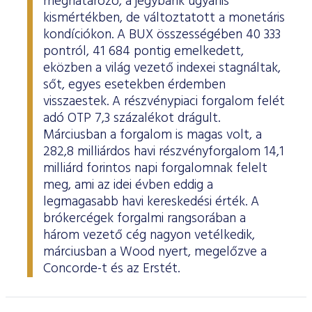
meghatározó, a jegybank ugyanis
kismértékben, de változtatott a monetáris
kondíciókon. A BUX összességében 40 333
pontról, 41 684 pontig emelkedett,
eközben a világ vezető indexei stagnáltak,
sőt, egyes esetekben érdemben
visszaestek. A részvénypiaci forgalom felét
adó OTP 7,3 százalékot drágult.
Márciusban a forgalom is magas volt, a
282,8 milliárdos havi részvényforgalom 14,1
milliárd forintos napi forgalomnak felelt
meg, ami az idei évben eddig a
legmagasabb havi kereskedési érték. A
brókercégek forgalmi rangsorában a
három vezető cég nagyon vetélkedik,
márciusban a Wood nyert, megelőzve a
Concorde-t és az Erstét.