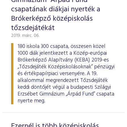
Gimnázium "Árpád Fund"
csapatának diákjai nyerték a
Brókerképző középiskolás
tőzsdejátékát
2019. márc. 06.
180 iskola 300 csapata, összesen közel
1000 diák jelentkezett a Közép-európai
Brókerképző Alapítvány (KEBA) 2019-es
„Tőzsdejáték Középiskolásoknak” pénzügyi
és értékpapírpiaci versenyére. A 19.
alkalommal megrendezett Tőzsdejáték
keddi döntőjét végül a budapesti Szilágyi
Erzsébet Gimnázium „Árpád Fund” csapata
nyerte meg.
Ezernél is több középiskolás