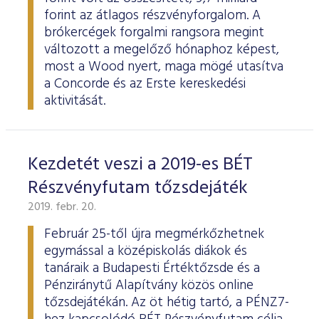
forint az átlagos részvényforgalom. A
brókercégek forgalmi rangsora megint
változott a megelőző hónaphoz képest,
most a Wood nyert, maga mögé utasítva
a Concorde és az Erste kereskedési
aktivitását.
Kezdetét veszi a 2019-es BÉT
Részvényfutam tőzsdejáték
2019. febr. 20.
Február 25-től újra megmérkőzhetnek
egymással a középiskolás diákok és
tanáraik a Budapesti Értéktőzsde és a
Pénziránytű Alapítvány közös online
tőzsdejátékán. Az öt hétig tartó, a PÉNZ7-