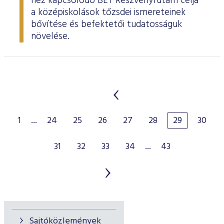
hez kapcsolódó BÉT Részvényfutam célja
a középiskolások tőzsdei ismereteinek
bővítése és befektetői tudatosságuk
növelése.
1
...
24
25
26
27
28
29
30
31
32
33
34
...
43
Sajtóközlemények