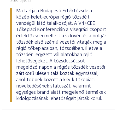
2019. ápr. 12.
Ma tartja a Budapesti Értéktőzsde a
közép-kelet-európai régió tőzsdéit
vendégül látó találkozóját. A V4+CEE
Tőkepiaci Konferencián a Visegrádi csoport
értéktőzsdéi mellett a szlovén és a bolgár
tőzsdék első számú vezetői vitatják meg a
régió tőkepiacaiban, tőzsdéiben, illetve a
tőzsdén jegyzett vállalatokban rejlő
lehetőségeket. A tőzsdecsúcsot
megelőző napon a régiós tőzsdék vezetői
zártkörű ülésen találkoztak egymással,
ahol többek között a kkv-k tőkepiaci
növekedésének státuszát, valamint
egységes brand alatt megjelenő termékek
kidolgozásának lehetőségeit járták körül.