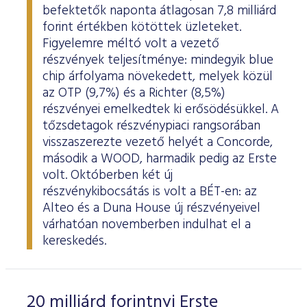
befektetők naponta átlagosan 7,8 milliárd
forint értékben kötöttek üzleteket.
Figyelemre méltó volt a vezető
részvények teljesítménye: mindegyik blue
chip árfolyama növekedett, melyek közül
az OTP (9,7%) és a Richter (8,5%)
részvényei emelkedtek ki erősödésükkel. A
tőzsdetagok részvénypiaci rangsorában
visszaszerezte vezető helyét a Concorde,
második a WOOD, harmadik pedig az Erste
volt. Októberben két új
részvénykibocsátás is volt a BÉT-en: az
Alteo és a Duna House új részvényeivel
várhatóan novemberben indulhat el a
kereskedés.
20 milliárd forintnyi Erste