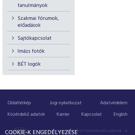
tanulmányok
Szakmai fórumok,
előadások
Sajtókapcsolat
Imázs fotók
BÉT logók
Oldaltérkép
Jogi nyilatkozat
Adatvédelem
Közérdekű adatok
Karrier
Kapcsolat
English
A portálon megjelenített kereskedési adatok - a
COOKIE-K ENGEDÉLYEZÉSE