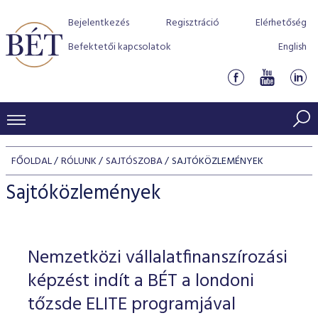
Bejelentkezés
Regisztráció
Elérhetőség
Befektetői kapcsolatok
English
KERESKEDÉSI ADATOK
FŐOLDAL
RÓLUNK
SAJTÓSZOBA
SAJTÓKÖZLEMÉNYEK
INDEXEK
BEFEKTETŐK
Sajtóközlemények
Részvényindexek
Piaci forgalom
Termékcsoportok
KIBOCSÁTÓK
Kötvényindexek
Kedvenc instrumentumok
Szabályozás
Indexek
Részvény és vállalati kötvény tőzsdei bevezetését támoga
Nemzetközi vállalatfinanszírozási
TŐZSDETAGOK
Jelzáloglevél indexek
program
Azonnali Piac
Alkalmazott díjstruktúra
BÉT szabályzatok
Részvény szekció
képzést indít a BÉT a londoni
Tőzsdetagok, üzletkötők
VENDOROK
Vállalati kötvény indexek
Származékos piac
BÉT Xtend - Részvénypiac egyszerűen
Részvények
tőzsde ELITE programjával
Elszámolás
Befektetővédelem
Hitelpapír szekció
Útmutató a taggá váláshoz