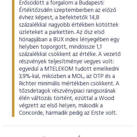
Erősödött a forgalom a Budapesti
Értéktőzsdén szeptemberben az előző
évhez képest, a befektetők 14,8
százalékkal nagyobb értékben kötöttek
üzleteket a parketten. Az ősz első
hónapjában a BUX index lényegében egy
helyben toporgott, mindössze 1,1
százalékkal csökkent az értéke. A vezető
részvények teljesítménye vegyes volt:
egyedül a MTELEKOM tudott emelkedni
3,9%-kal, miközben a MOL, az OTP és a
Richter minimális mértékben csökkent. A
tőzsdetagok részvénypiaci rangsorának
élén változás történt, ezúttal a Wood
végzett az első helyen, második a
Concorde, harmadik pedig az Erste volt.