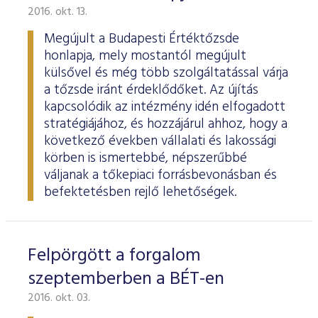
2016. okt. 13.
Megújult a Budapesti Értéktőzsde
honlapja, mely mostantól megújult
külsővel és még több szolgáltatással várja
a tőzsde iránt érdeklődőket. Az újítás
kapcsolódik az intézmény idén elfogadott
stratégiájához, és hozzájárul ahhoz, hogy a
következő években vállalati és lakossági
körben is ismertebbé, népszerűbbé
váljanak a tőkepiaci forrásbevonásban és
befektetésben rejlő lehetőségek.
Felpörgött a forgalom
szeptemberben a BÉT-en
2016. okt. 03.