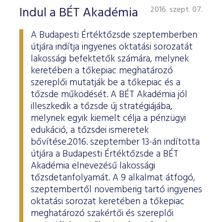
Indul a BÉT Akadémia
2016. szept. 07.
A Budapesti Értéktőzsde szeptemberben
útjára indítja ingyenes oktatási sorozatát
lakossági befektetők számára, melynek
keretében a tőkepiac meghatározó
szereplői mutatják be a tőkepiac és a
tőzsde működését. A BÉT Akadémia jól
illeszkedik a tőzsde új stratégiájába,
melynek egyik kiemelt célja a pénzügyi
edukáció, a tőzsdei ismeretek
bővítése.2016. szeptember 13-án indította
útjára a Budapesti Értéktőzsde a BÉT
Akadémia elnevezésű lakossági
tőzsdetanfolyamát. A 9 alkalmat átfogó,
szeptembertől novemberig tartó ingyenes
oktatási sorozat keretében a tőkepiac
meghatározó szakértői és szereplői