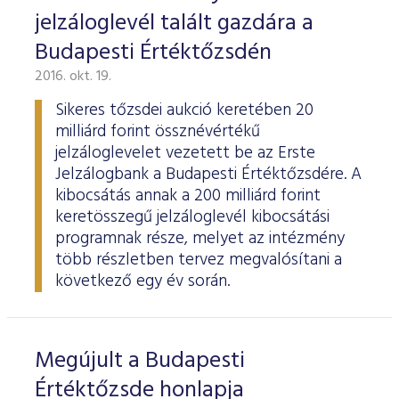
jelzáloglevél talált gazdára a
Budapesti Értéktőzsdén
2016. okt. 19.
Sikeres tőzsdei aukció keretében 20
milliárd forint össznévértékű
jelzáloglevelet vezetett be az Erste
Jelzálogbank a Budapesti Értéktőzsdére. A
kibocsátás annak a 200 milliárd forint
keretösszegű jelzáloglevél kibocsátási
programnak része, melyet az intézmény
több részletben tervez megvalósítani a
következő egy év során.
Megújult a Budapesti
Értéktőzsde honlapja