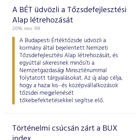
ESG Útmutató
A BÉT üdvözli a Tőzsdefejlesztési
Alap létrehozását
2016. nov. 09.
A Budapesti Értéktőzsde üdvözli a
kormány által bejelentett Nemzeti
Tőzsdefejlesztési Alap létrehozását, és
egyúttal sikeresnek minősíti a
Nemzetgazdasági Minisztériummal
folytatott tárgyalásokat. Az új alap célja,
hogy a hazai kis- és középvállalkozások
tőzsdei megjelenését
tőkebefektetésekkel segítse elő.
Történelmi csúcsán zárt a BUX
index