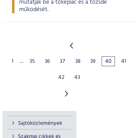
mutatják be a tőkepiac és a tőzsde
működését.
1
...
35
36
37
38
39
40
41
42
43
Sajtóközlemények
Szakmai cikkek és