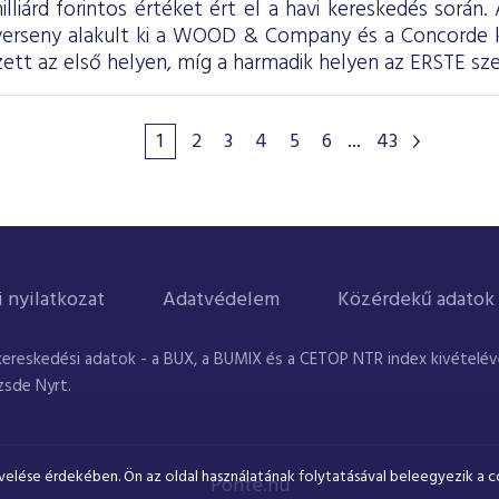
illiárd forintos értéket ért el a havi kereskedés során
 verseny alakult ki a WOOD & Company és a Concorde
tt az első helyen, míg a harmadik helyen az ERSTE sze
1
2
3
4
5
6
...
43
i nyilatkozat
Adatvédelem
Közérdekű adatok
kereskedési adatok - a BUX, a BUMIX és a CETOP NTR index kivételével
zsde Nyrt.
velése érdekében. Ön az oldal használatának folytatásával beleegyezik a c
Ponte.hu