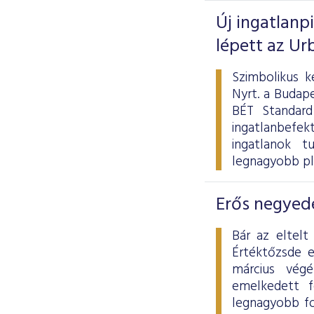
Új ingatlanp
lépett az Ur
Szimbolikus k
Nyrt. a Budape
BÉT Standard
ingatlanbefek
ingatlanok tu
legnagyobb pl
Erős negyedé
Bár az eltelt
Értéktőzsde 
március vég
emelkedett f
legnagyobb fo