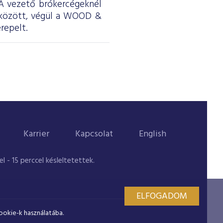
. A vezető brókercégeknél
 között, végül a WOOD &
repelt.
Karrier
Kapcsolat
English
 - 15 perccel késleltetettek.
ELFOGADOM
ookie-k használatába.