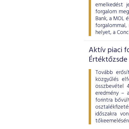
emelkedést j
forgalom megh
Bank, a MOL és
forgalommal, 
helyet, a Con
Aktív piaci 
Értéktőzsde
Tovább erősít
közgyűlés elf
összbevétel 4
eredmény – a
forintra bővü
osztalékfizet
időszakra von
tőkeemeléséről