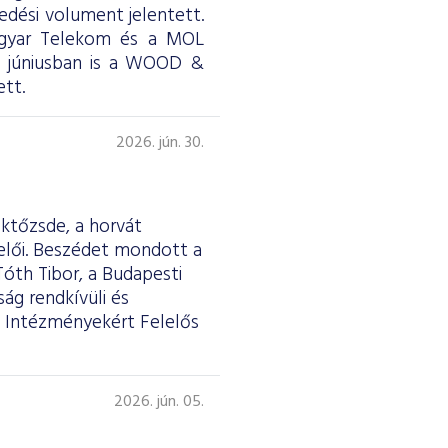
skedési volument jelentett.
Magyar Telekom és a MOL
ül júniusban is a WOOD &
tt.
2026. jún. 30.
éktőzsde, a horvát
selői. Beszédet mondott a
Tóth Tibor, a Budapesti
ág rendkívüli és
 Intézményekért Felelős
2026. jún. 05.