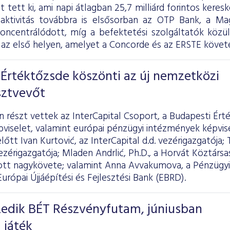
ot tett ki, ami napi átlagban 25,7 milliárd forintos kere
 aktivitás továbbra is elsősorban az OTP Bank, a 
koncentrálódott, míg a befektetési szolgáltatók köz
az első helyen, amelyet a Concorde és az ERSTE követe
Értéktőzsde köszönti az új nemzetközi
sztvevőt
részt vettek az InterCapital Csoport, a Budapesti Ért
pviselet, valamint európai pénzügyi intézmények képvi
őtt Ivan Kurtović, az InterCapital d.d. vezérigazgatója; 
zérigazgatója; Mladen Andrlić, Ph.D., a Horvát Köztársas
t nagykövete; valamint Anna Avvakumova, a Pénzügyi
Európai Újjáépítési és Fejlesztési Bank (EBRD).
izedik BÉT Részvényfutam, júniusban
 játék