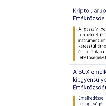
Kripto-, áru
Értéktőzsde
A passzív be
termékkel (ET
instrumentumo
keresztül érhe
és a Solana 
lehetőségeket
A BUX emelke
kiegyensúlyo
Értéktőzsdé
Emelkedéssel 
hónap végén 