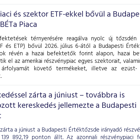
piaci és szektor ETF-ekkel bővül a Budape
 BÉTa Piaca
fektetések térnyerésére reagálva nyolc új tőzsdén 
F és ETP) bővül 2026. július 6-ától a Budapesti Érték
k révén a hazai befektetők forint alapon, hazai be
tik el az amerikai részvénypiac egyes szektorait, valam
árfolyamát követő termékeket, illetve az ezüst- 
.
déssel zárta a júniust – továbbra is
zott kereskedés jellemezte a Budapesti
t
zárta a júniust a Budapesti Értéktőzsde irányadó részv
139 892,19 ponton állt. Az azonnali részvénypiaci 