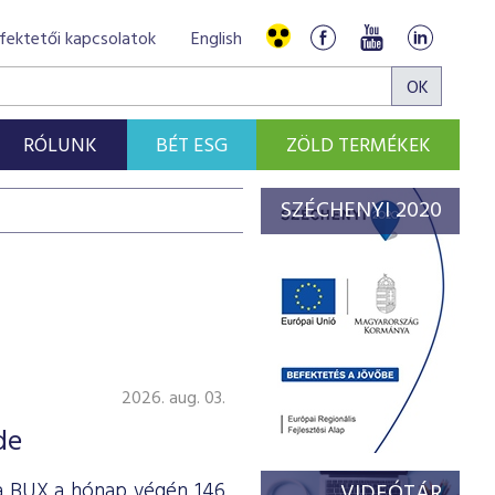
fektetői kapcsolatok
English
RÓLUNK
BÉT ESG
ZÖLD TERMÉKEK
SZÉCHENYI 2020
2026. aug. 03.
de
 a BUX a hónap végén 146
VIDEÓTÁR