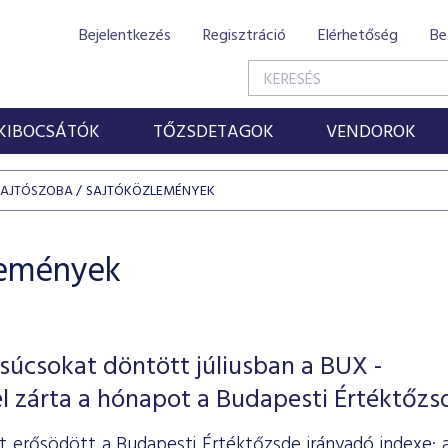
Bejelentkezés
Regisztráció
Elérhetőség
Be
KIBOCSÁTÓK
TŐZSDETAGOK
VENDOROK
SAJTÓSZOBA
SAJTÓKÖZLEMÉNYEK
lemények
súcsokat döntött júliusban a BUX -
l zárta a hónapot a Budapesti Értéktőzs
ét erősödött a Budapesti Értéktőzsde irányadó indexe: