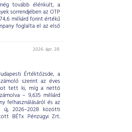
 még tovább élénkült, a
nyek sorrendjében az OTP
4,6 milliárd forint értékű
any foglalta el az első
2026. ápr. 28.
udapesti Értéktőzsde, a
eszámoló szerint az éves
ntot tett ki, míg a nettó
ámolva – 9,635 milliárd
y felhasználásáról és az
ág új, 2026–2028 közötti
tott BÉTx Pénzügyi Zrt.