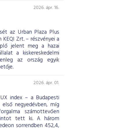
2026. ápr. 16.
ését az Urban Plaza Plus
 KEQI Zrt. – részvényei a
eplő jelent meg a hazai
lalat a kiskereskedelmi
jelenleg az ország egyik
etője.
2026. ápr. 01.
 BUX index – a Budapesti
z első negyedévben, míg
forgalma számottevően
rintot tett ki. A három
edeon sorrendben 452,4,