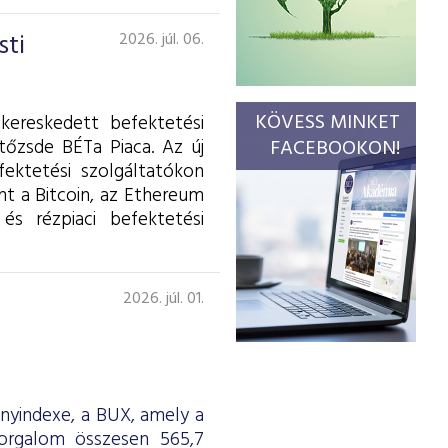
sti
2026. júl. 06.
KÖVESS MINKET
kereskedett befektetési
tőzsde BÉTa Piaca. Az új
FACEBOOKON!
fektetési szolgáltatókon
int a Bitcoin, az Ethereum
és rézpiaci befektetési
2026. júl. 01.
ényindexe, a BUX, amely a
forgalom összesen 565,7