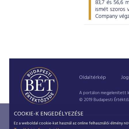
83,7 és 56,6 m
ismét szoros
Company végze
Oldaltérkép
Jog
A portálon megjelenített 
© 2019 Budapesti Értéktő
COOKIE-K ENGEDÉLYEZÉSE
Ez a weboldal cookie-kat használ az online felhasználói élmény nö