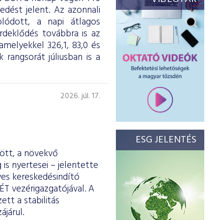
dést jelent. Az azonnali
olódott, a napi átlagos
érdeklődés továbbra is az
melyekkel 326,1, 83,0 és
 rangsorát júliusban is a
2026. júl. 17.
ESG JELENTÉS
ött, a növekvő
is nyertesei – jelentette
yes kereskedésindító
ÉT vezérigazgatójával. A
tt a stabilitás
járul.