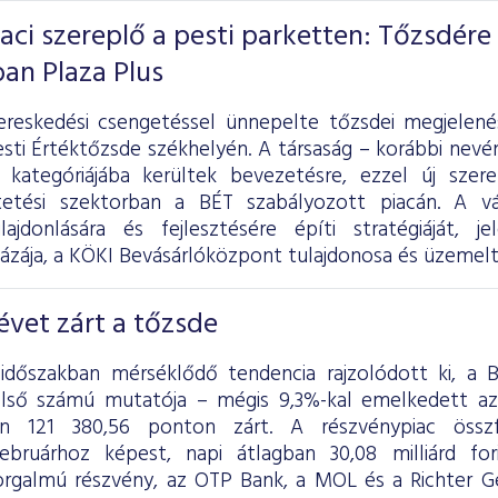
iaci szereplő a pesti parketten: Tőzsdére
ban Plaza Plus
ereskedési csengetéssel ünnepelte tőzsdei megjelen
sti Értéktőzsde székhelyén. A társaság – korábbi nevén
 kategóriájába kerültek bevezetésre, ezzel új szer
tetési szektorban a BÉT szabályozott piacán. A vál
lajdonlására és fejlesztésére építi stratégiáját, 
ázája, a KÖKI Bevásárlóközpont tulajdonosa és üzemelt
vet zárt a tőzsde
 időszakban mérséklődő tendencia rajzolódott ki, a
első számú mutatója – mégis 9,3%-kal emelkedett a
én 121 380,56 ponton zárt. A részvénypiac össz
ebruárhoz képest, napi átlagban 30,08 milliárd fo
rgalmú részvény, az OTP Bank, a MOL és a Richter G