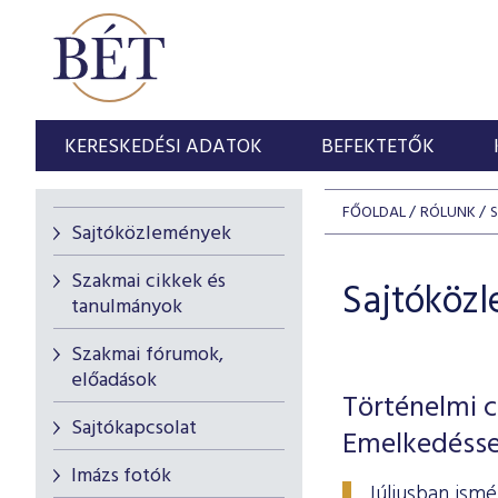
KERESKEDÉSI ADATOK
BEFEKTETŐK
FŐOLDAL
RÓLUNK
Sajtóközlemények
Szakmai cikkek és
Sajtóköz
tanulmányok
Szakmai fórumok,
előadások
Történelmi c
Sajtókapcsolat
Emelkedésse
Imázs fotók
Júliusban ism