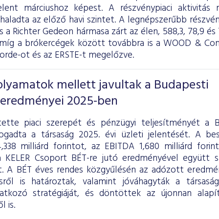
elent márciushoz képest. A részvénypiaci aktivitás
aladta az előző havi szintet. A legnépszerűbb részvé
 a Richter Gedeon hármasa zárt az élen, 588,3, 78,9 és 7
míg a brókercégek között továbbra is a WOOD & Comp
corde-ot és az ERSTE-t megelőzve.
folyamatok mellett javultak a Budapesti
 eredményei 2025-ben
ette piaci szerepét és pénzügyi teljesítményét a B
ogadta a társaság 2025. évi üzleti jelentését. A b
,338 milliárd forintot, az EBITDA 1,680 milliárd fori
 KELER Csoport BÉT-re jutó eredményével együtt sz
lt. A BÉT éves rendes közgyűlésén az adózott eredmén
ésről is határoztak, valamint jóváhagyták a társas
atkozó stratégiáját, és döntöttek az újonnan alapí
 is.