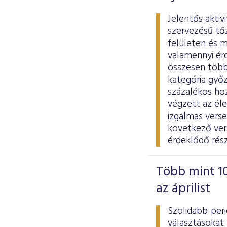
Jelentős aktiv
szervezésű tő
felületen és m
valamennyi ér
összesen több 
kategória győz
százalékos ho
végzett az él
izgalmas vers
következő vers
érdeklődő rés
Több mint 10
az áprilist
Szolidabb per
választásokat 