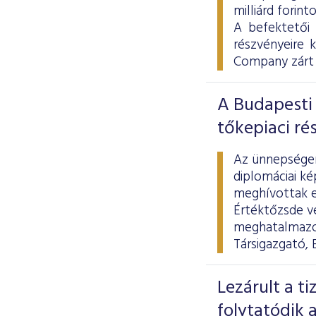
milliárd forint
A befektetői
részvényeire 
Company zárt 
A Budapesti 
tőkepiaci ré
Az ünnepségen 
diplomáciai ké
meghívottak el
Értéktőzsde ve
meghatalmazot
Társigazgató, 
Lezárult a t
folytatódik a