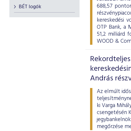
688,57 ponton
BÉT logók
részvénypiac
kereskedési v
OTP Bank, a M
51,2 milliárd 
WOOD & Compa
Rekordtelje
kereskedési
András részv
Az elmúlt idő
teljesítményne
ki Varga Mihál
csengetésén Ká
jegybankelnök 
megőrzése mel