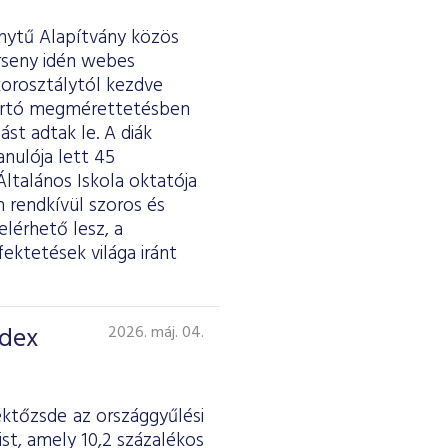
ánytű Alapítvány közös
erseny idén webes
 korosztálytól kezdve
tartó megmérettetésben
st adtak le. A diák
anulója lett 45
ltalános Iskola oktatója
 rendkívül szoros és
lérhető lesz, a
fektetések világa iránt
ndex
2026. máj. 04.
éktőzsde az országgyűlési
st, amely 10,2 százalékos