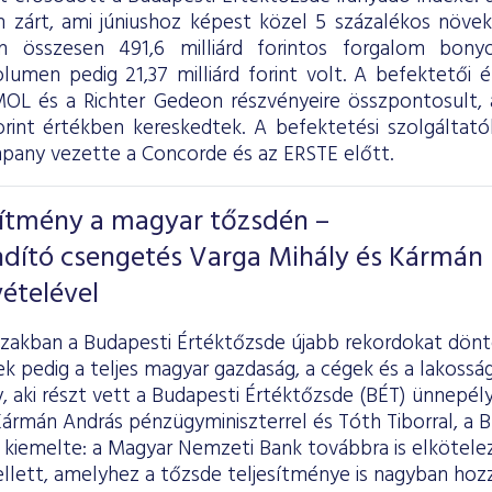
 zárt, ami júniushoz képest közel 5 százalékos növeke
on összesen 491,6 milliárd forintos forgalom bony
olumen pedig 21,37 milliárd forint volt. A befektetői 
OL és a Richter Gedeon részvényeire összpontosult, a
forint értékben kereskedtek. A befektetési szolgáltatók
ny vezette a Concorde és az ERSTE előtt.
sítmény a magyar tőzsdén –
ndító csengetés Varga Mihály és Kármán
ételével
szakban a Budapesti Értéktőzsde újabb rekordokat dönt
k pedig a teljes magyar gazdaság, a cégek és a lakosság 
y, aki részt vett a Budapesti Értéktőzsde (BÉT) ünnepél
rmán András pénzügyminiszterrel és Tóth Tiborral, a B
kiemelte: a Magyar Nemzeti Bank továbbra is elköteleze
lett, amelyhez a tőzsde teljesítménye is nagyban hozzá