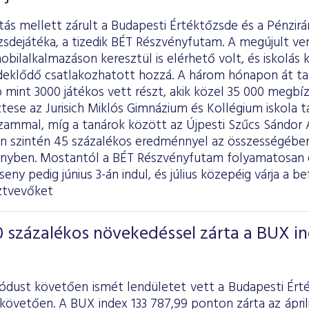
itás mellett zárult a Budapesti Értéktőzsde és a Pénzir
zsdejátéka, a tizedik BÉT Részvényfutam. A megújult v
obilalkalmazáson keresztül is elérhető volt, és iskolás
deklődő csatlakozhatott hozzá. A három hónapon át 
mint 3000 játékos vett részt, akik közel 35 000 megbízá
tese az Jurisich Miklós Gimnázium és Kollégium iskola t
zammal, míg a tanárok között az Újpesti Szűcs Sándor Á
en szintén 45 százalékos eredménnyel az összességében
enyben. Mostantól a BÉT Részvényfutam folyamatosan e
eny pedig június 3-án indul, és július közepéig várja a be
ztvevőket
 százalékos növekedéssel zárta a BUX i
iódust követően ismét lendületet vett a Budapesti Ért
követően. A BUX index 133 787,99 ponton zárta az áprili