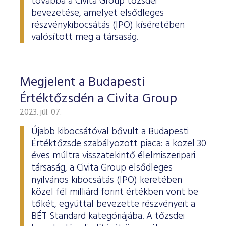
továbbá a Civita Group tőzsdei
bevezetése, amelyet elsődleges
részvénykibocsátás (IPO) kíséretében
valósított meg a társaság.
Megjelent a Budapesti
Értéktőzsdén a Civita Group
2023. júl. 07.
Újabb kibocsátóval bővült a Budapesti
Értéktőzsde szabályozott piaca: a közel 30
éves múltra visszatekintő élelmiszeripari
társaság, a Civita Group elsődleges
nyilvános kibocsátás (IPO) keretében
közel fél milliárd forint értékben vont be
tőkét, egyúttal bevezette részvényeit a
BÉT Standard kategóriájába. A tőzsdei