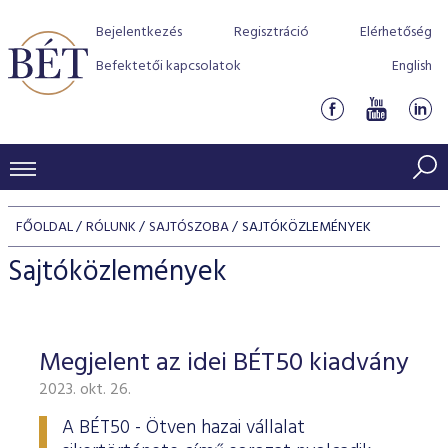
Bejelentkezés
Regisztráció
Elérhetőség
Befektetői kapcsolatok
English
KERESKEDÉSI ADATOK
FŐOLDAL
RÓLUNK
SAJTÓSZOBA
SAJTÓKÖZLEMÉNYEK
INDEXEK
BEFEKTETŐK
Sajtóközlemények
Részvényindexek
Piaci forgalom
Termékcsoportok
KIBOCSÁTÓK
Kötvényindexek
Kedvenc instrumentumok
Szabályozás
Indexek
Részvény és vállalati kötvény tőzsdei bevezetését támoga
Megjelent az idei BÉT50 kiadvány
TŐZSDETAGOK
Jelzáloglevél indexek
program
Azonnali Piac
Alkalmazott díjstruktúra
BÉT szabályzatok
Részvény szekció
2023. okt. 26.
Tőzsdetagok, üzletkötők
VENDOROK
Vállalati kötvény indexek
Származékos piac
BÉT Xtend - Részvénypiac egyszerűen
Részvények
Elszámolás
Befektetővédelem
Hitelpapír szekció
A BÉT50 - Ötven hazai vállalat
Útmutató a taggá váláshoz