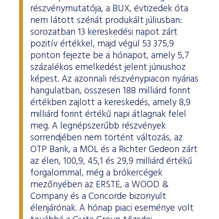
részvénymutatója, a BUX, évtizedek óta
nem látott szériát produkált júliusban:
sorozatban 13 kereskedési napot zárt
pozitív értékkel, majd végül 53 375,9
ponton fejezte be a hónapot, amely 5,7
százalékos emelkedést jelent júniushoz
képest. Az azonnali részvénypiacon nyárias
hangulatban, összesen 188 milliárd forint
értékben zajlott a kereskedés, amely 8,9
milliárd forint értékű napi átlagnak felel
meg. A legnépszerűbb részvények
sorrendjében nem történt változás, az
OTP Bank, a MOL és a Richter Gedeon zárt
az élen, 100,9, 45,1 és 29,9 milliárd értékű
forgalommal, még a brókercégek
mezőnyében az ERSTE, a WOOD &
Company és a Concorde bizonyult
élenjárónak. A hónap piaci eseménye volt