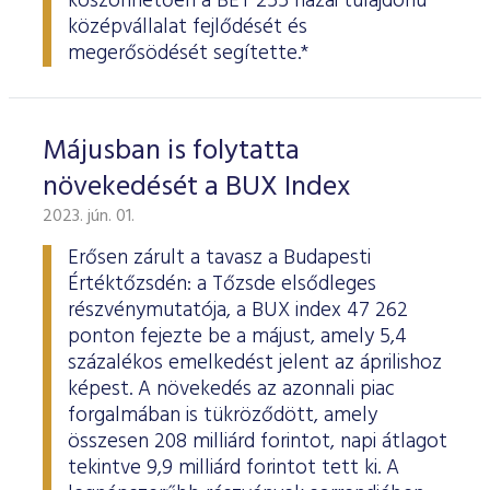
köszönhetően a BÉT 255 hazai tulajdonú
középvállalat fejlődését és
megerősödését segítette.*
Májusban is folytatta
növekedését a BUX Index
2023. jún. 01.
Erősen zárult a tavasz a Budapesti
Értéktőzsdén: a Tőzsde elsődleges
részvénymutatója, a BUX index 47 262
ponton fejezte be a májust, amely 5,4
százalékos emelkedést jelent az áprilishoz
képest. A növekedés az azonnali piac
forgalmában is tükröződött, amely
összesen 208 milliárd forintot, napi átlagot
tekintve 9,9 milliárd forintot tett ki. A