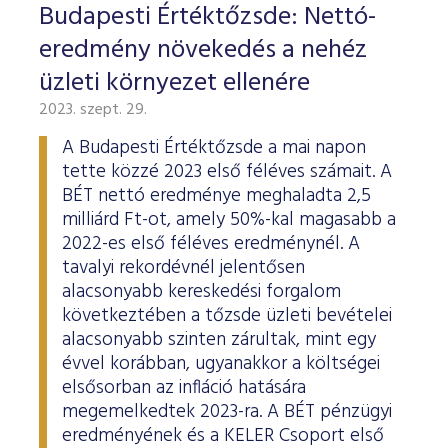
Budapesti Értéktőzsde: Nettó-
eredmény növekedés a nehéz
üzleti környezet ellenére
2023. szept. 29.
A Budapesti Értéktőzsde a mai napon
tette közzé 2023 első féléves számait. A
BÉT nettó eredménye meghaladta 2,5
milliárd Ft-ot, amely 50%-kal magasabb a
2022-es első féléves eredménynél. A
tavalyi rekordévnél jelentősen
alacsonyabb kereskedési forgalom
következtében a tőzsde üzleti bevételei
alacsonyabb szinten zárultak, mint egy
évvel korábban, ugyanakkor a költségei
elsősorban az infláció hatására
megemelkedtek 2023-ra. A BÉT pénzügyi
eredményének és a KELER Csoport első