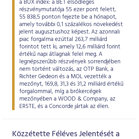
a BUX index: a BÉT elsődleges
ESG Útmutató
részvénymutatója 55 ezer pont felett,
55 838,5 ponton fejezte be a hónapot,
amely további 0,1 százalékos növekedést
jelent augusztushoz képest. Az azonnali
piac forgalma ezúttal 263,7 milliárd
forintot tett ki, amely 12,6 milliárd forint
értékű napi átlagnak felel meg. A
legnépszerűbb részvények sorrendjében
nem történt változás, az OTP Bank, a
Richter Gedeon és a MOL vezették a
mezőnyt, 169,8, 31,3 és 31,2 milliárd értékű
forgalommal, míg a brókercégek
mezőnyében a WOOD & Company, az
ERSTE, és a Concorde jártak az élen.
Közzétette Féléves Jelentését a