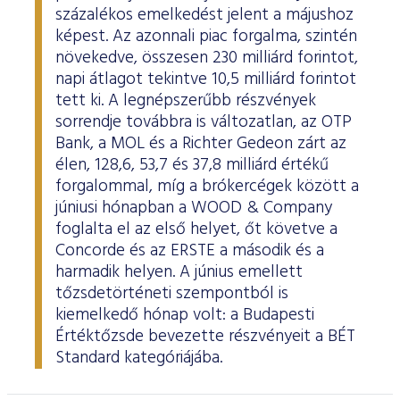
százalékos emelkedést jelent a májushoz
képest. Az azonnali piac forgalma, szintén
növekedve, összesen 230 milliárd forintot,
napi átlagot tekintve 10,5 milliárd forintot
tett ki. A legnépszerűbb részvények
sorrendje továbbra is változatlan, az OTP
Bank, a MOL és a Richter Gedeon zárt az
élen, 128,6, 53,7 és 37,8 milliárd értékű
forgalommal, míg a brókercégek között a
júniusi hónapban a WOOD & Company
foglalta el az első helyet, őt követve a
Concorde és az ERSTE a második és a
harmadik helyen. A június emellett
tőzsdetörténeti szempontból is
kiemelkedő hónap volt: a Budapesti
Értéktőzsde bevezette részvényeit a BÉT
Standard kategóriájába.