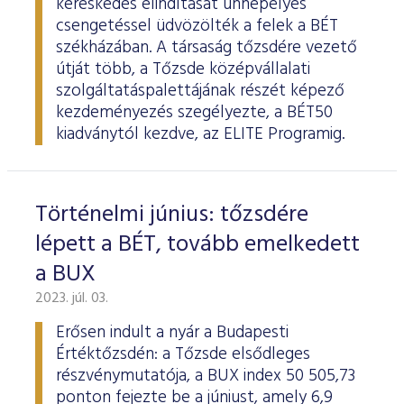
kereskedés elindítását ünnepélyes
csengetéssel üdvözölték a felek a BÉT
székházában. A társaság tőzsdére vezető
útját több, a Tőzsde középvállalati
szolgáltatáspalettájának részét képező
kezdeményezés szegélyezte, a BÉT50
kiadványtól kezdve, az ELITE Programig.
Történelmi június: tőzsdére
lépett a BÉT, tovább emelkedett
a BUX
2023. júl. 03.
Erősen indult a nyár a Budapesti
Értéktőzsdén: a Tőzsde elsődleges
részvénymutatója, a BUX index 50 505,73
ponton fejezte be a júniust, amely 6,9