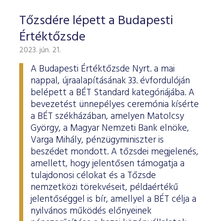
Tőzsdére lépett a Budapesti
Értéktőzsde
2023. jún. 21.
A Budapesti Értéktőzsde Nyrt. a mai
nappal, újraalapításának 33. évfordulóján
belépett a BÉT Standard kategóriájába. A
bevezetést ünnepélyes ceremónia kísérte
a BÉT székházában, amelyen Matolcsy
György, a Magyar Nemzeti Bank elnöke,
Varga Mihály, pénzügyminiszter is
beszédet mondott. A tőzsdei megjelenés,
amellett, hogy jelentősen támogatja a
tulajdonosi célokat és a Tőzsde
nemzetközi törekvéseit, példaértékű
jelentőséggel is bír, amellyel a BÉT célja a
nyilvános működés előnyeinek