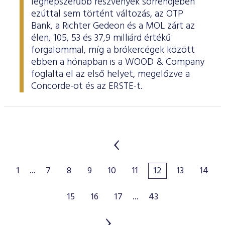
legnépszerűbb részvények sorrendjében
ezúttal sem történt változás, az OTP
Bank, a Richter Gedeon és a MOL zárt az
élen, 105, 53 és 37,9 milliárd értékű
forgalommal, míg a brókercégek között
ebben a hónapban is a WOOD & Company
foglalta el az első helyet, megelőzve a
Concorde-ot és az ERSTE-t.
1
...
7
8
9
10
11
12
13
14
15
16
17
...
43