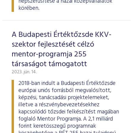
népszerűsítése a hazai középvállalatok
körében.
A Budapesti Értéktőzsde KKV-
szektor fejlesztését célzó
mentor-programja 255
társaságot támogatott
2023. jún. 14.
2018-ban indult a Budapesti Értéktőzsde
európai uniós forrásból megvalósított,
képzési, tanácsadási projektelemeket,
illetve a részvénybevezetésekhez
kapcsolódó tőzsdei felkészítést magában
foglaló Mentor Programja. A 2,1 milliárd
forint keretösszegű programnak