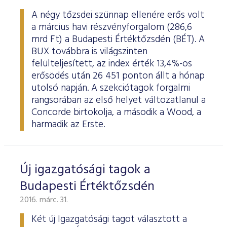
A négy tőzsdei szünnap ellenére erős volt
a március havi részvényforgalom (286,6
mrd Ft) a Budapesti Értéktőzsdén (BÉT). A
BUX továbbra is világszinten
felülteljesített, az index érték 13,4%-os
erősödés után 26 451 ponton állt a hónap
utolsó napján. A szekciótagok forgalmi
rangsorában az első helyet változatlanul a
Concorde birtokolja, a második a Wood, a
harmadik az Erste.
Új igazgatósági tagok a
Budapesti Értéktőzsdén
2016. márc. 31.
Két új Igazgatósági tagot választott a