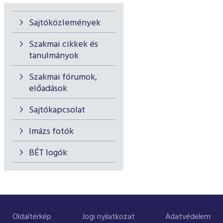
Sajtóközlemények
Szakmai cikkek és
tanulmányok
Szakmai fórumok,
előadások
Sajtókapcsolat
Imázs fotók
BÉT logók
Oldaltérkép
Jogi nyilatkozat
Adatvédelem