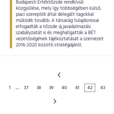
Budapesti Értéktőzsde rendkívüli
közgyűlése, mely így többségében külső,
piaci szereplők által delegált tagokkal
működik tovább. A társaság tulajdonosai
elfogadták a tőzsde új javadalmazási
szabályzatát is és meghallgatták a BÉT
vezetőségének tájékoztatását a szervezet
2016-2020 közötti stratégiájáról.
1
...
37
38
39
40
41
42
43