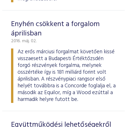
Enyhén csökkent a forgalom
áprilisban
2016. máj. 02.
Az erős márciusi forgalmat követően kissé
visszaesett a Budapesti Értéktőzsdén
forgó részvények forgalma, melynek
összértéke így is 181 milliárd forint volt
áprilisban. A részvénypiaci rangsor első
helyét továbbra is a Concorde foglalja el, a
második az Equilor, míg a Wood ezúttal a
harmadik helyre futott be.
Együttműködési lehetőségekről