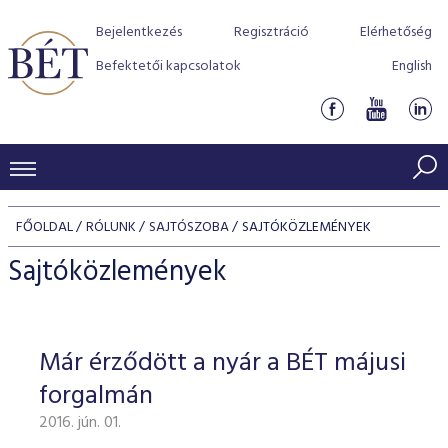
Bejelentkezés
Regisztráció
Elérhetőség
Befektetői kapcsolatok
English
KERESKEDÉSI ADATOK
FŐOLDAL
RÓLUNK
SAJTÓSZOBA
SAJTÓKÖZLEMÉNYEK
INDEXEK
BEFEKTETŐK
Sajtóközlemények
Részvényindexek
Piaci forgalom
Termékcsoportok
KIBOCSÁTÓK
Kötvényindexek
Kedvenc instrumentumok
Szabályozás
Indexek
Részvény és vállalati kötvény tőzsdei bevezetését támoga
Már érződött a nyár a BÉT májusi
TŐZSDETAGOK
Jelzáloglevél indexek
program
Azonnali Piac
Alkalmazott díjstruktúra
BÉT szabályzatok
Részvény szekció
forgalmán
Tőzsdetagok, üzletkötők
VENDOROK
Vállalati kötvény indexek
Származékos piac
BÉT Xtend - Részvénypiac egyszerűen
Részvények
Elszámolás
Befektetővédelem
2016. jún. 01.
Hitelpapír szekció
Útmutató a taggá váláshoz