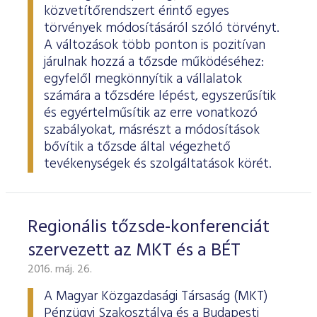
ESG Útmutató
közvetítőrendszert érintő egyes
törvények módosításáról szóló törvényt.
A változások több ponton is pozitívan
járulnak hozzá a tőzsde működéséhez:
egyfelől megkönnyítik a vállalatok
számára a tőzsdére lépést, egyszerűsítik
és egyértelműsítik az erre vonatkozó
szabályokat, másrészt a módosítások
bővítik a tőzsde által végezhető
tevékenységek és szolgáltatások körét.
Regionális tőzsde-konferenciát
szervezett az MKT és a BÉT
2016. máj. 26.
A Magyar Közgazdasági Társaság (MKT)
Pénzügyi Szakosztálya és a Budapesti