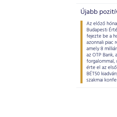
Újabb pozit
Az előző hóna
Budapesti Ért
fejezte be a 
azonnali piac 
amely 8 milliá
az OTP Bank, a
forgalommal,
érte el az el
BÉT50 kiadvány
szakmai konfer