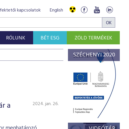
fektetői kapcsolatok
English
RÓLUNK
BÉT ESG
ZÖLD TERMÉKEK
SZÉCHENYI 2020
ár a
2024. jan. 26.
ktor meghatározó
VIDEÓTÁR