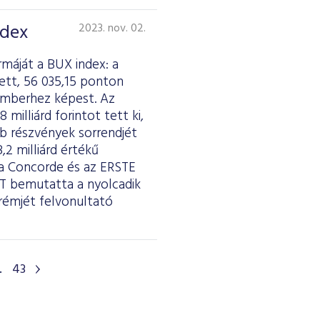
ndex
2023. nov. 02.
máját a BUX index: a
ett, 56 035,15 ponton
emberhez képest. Az
illiárd forintot tett ki,
bb részvények sorrendjét
,2 milliárd értékű
 Concorde és az ERSTE
ÉT bemutatta a nyolcadik
krémjét felvonultató
.
43