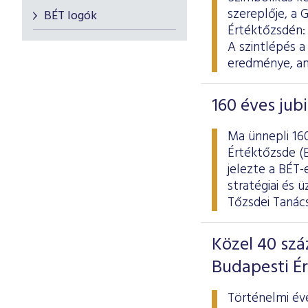
szereplője, a
BÉT logók
Értéktőzsdén: 
A szintlépés a
eredménye, ame
160 éves jub
Ma ünnepli 160
Értéktőzsde (B
jelezte a BÉT
stratégiai és 
Tőzsdei Tanács
Közel 40 sz
Budapesti É
Történelmi év