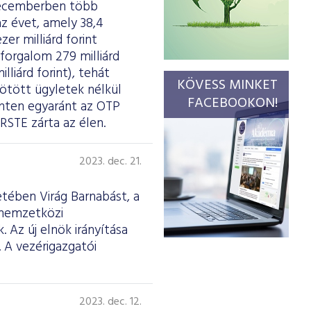
decemberben több
z évet, amely 38,4
r milliárd forint
forgalom 279 milliárd
lliárd forint), tehát
KÖVESS MINKET
 kötött ügyletek nélkül
FACEBOOKON!
szinten egyaránt az OTP
RSTE zárta az élen.
2023. dec. 21.
etében Virág Barnabást, a
 nemzetközi
 Az új elnök irányítása
. A vezérigazgatói
2023. dec. 12.