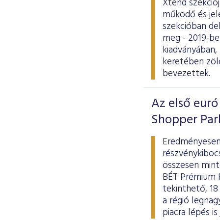
Xtend szekciój
működő és jele
szekcióban de
meg - 2019-be
kiadványában,
keretében zöl
bevezettek.
Az első euró
Shopper Park
Eredményesen 
részvénykiboc
összesen minte
BÉT Prémium K
tekinthető, 18
a régió legna
piacra lépés i