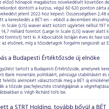
 az előző hónapok magabiztos növekedését követően 
rekordot döntött a kurzus, végül 60 620 ponton zárta a
ekedést jelent 2022-höz képest. Összességében 2,48 eze
ott a kereskedés a BÉT-en – ebből a decemberi részvény
 In Scale (LIS) waiver alatt kötött ügyletek nélkül 197 mi
14,7 milliárd forintot (Large In Scale (LIS) waiver alatt
árd forintot) tett ki. A kibocsátók listáján éves és havi 
 az elsőnek, míg a tőzsdetagok forgalmi rangsorát az E
ás a Budapesti Értéktőzsde új elnöke
gyűlést tartott a Budapesti Értéktőzsde, amelynek ker
 Bank monetáris politikáért, pénzügyi stabilitásért és
 felelős alelnökét választották meg a BÉT új elnökének.
dik a tőzsde piacfejlesztési stratégiájának a végrehajtása
bbiakban is Végh Richárd tölti be.
ett a STRT Holding, tovább bővül a BÉT