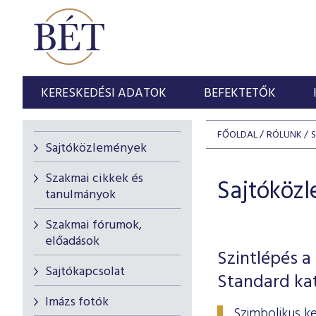
KERESKEDÉSI ADATOK
BEFEKTETŐK
FŐOLDAL
RÓLUNK
Sajtóközlemények
Szakmai cikkek és
Sajtóköz
tanulmányok
Szakmai fórumok,
előadások
Szintlépés a
Sajtókapcsolat
Standard ka
Imázs fotók
Szimbolikus ke