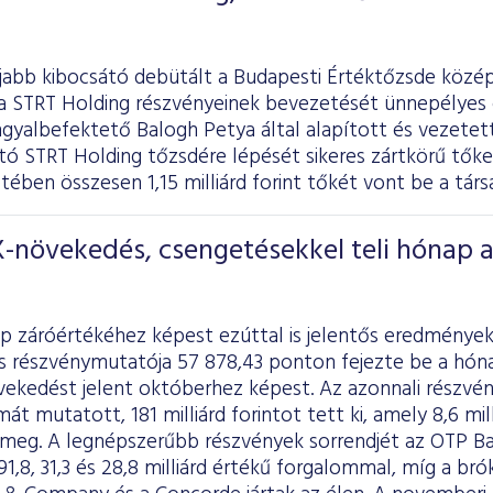
abb kibocsátó debütált a Budapesti Értéktőzsde középv
a STRT Holding részvényeinek bevezetését ünnepélyes 
ngyalbefektető Balogh Petya által alapított és vezetet
ító STRT Holding tőzsdére lépését sikeres zártkörű tő
ében összesen 1,15 milliárd forint tőkét vont be a társ
-növekedés, csengetésekkel teli hónap 
p záróértékéhez képest ezúttal is jelentős eredménye
s részvénymutatója 57 878,43 ponton fejezte be a hóna
vekedést jelent októberhez képest. Az azonnali részvén
át mutatott, 181 milliárd forintot tett ki, amely 8,6 mill
l meg. A legnépszerűbb részvények sorrendjét az OTP Ba
1,8, 31,3 és 28,8 milliárd értékű forgalommal, míg a 