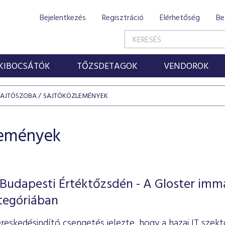
Bejelentkezés
Regisztráció
Elérhetőség
Be
KIBOCSÁTÓK
TŐZSDETAGOK
VENDOROK
SAJTÓSZOBA
SAJTÓKÖZLEMÉNYEK
lemények
 Budapesti Értéktőzsdén - A Gloster imm
tegóriában
reskedésindító csengetés jelezte, hogy a hazai IT sze