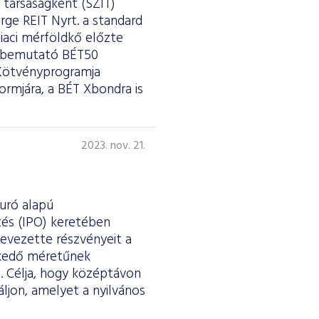
 társaságként (SZIT)
orge REIT Nyrt. a standard
iaci mérföldkő előzte
et bemutató BÉT50
 Kötvényprogramja
rmjára, a BÉT Xbondra is
2023. nov. 21.
uró alapú
tés (IPO) keretében
bevezette részvényeit a
lkedő méretűnek
l. Célja, hogy középtávon
ljon, amelyet a nyilvános