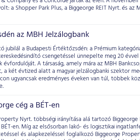
 & Company és a Concorde jártak az élen. A novemberi
 volt: a Shopper Park Plus, a Biggeorge REIT Nyrt. és az
zsdén az MBH Jelzálogbank
tó jubilál a Budapesti Értéktőzsdén: a Prémium kategó
kereskedésindító csengetéssel ünnepelte meg 20 évvel 
 évfordulóját. A társaság, amely mára az MBH Bankcsop
, a két évtized alatt a magyar jelzálogbanki szektor m
iacon ugyancsak eredményes éveken van túl, többek kö
e.
orge cég a BÉT-en
operty Nyrt. többségi irányítása alá tartozó Biggeorge R
BÉT-en. Míg az elsősorban lakó- és logisztikai ingatlanfe
etéssel és alapkezeléssel foglalkozó Biggeorge Propert