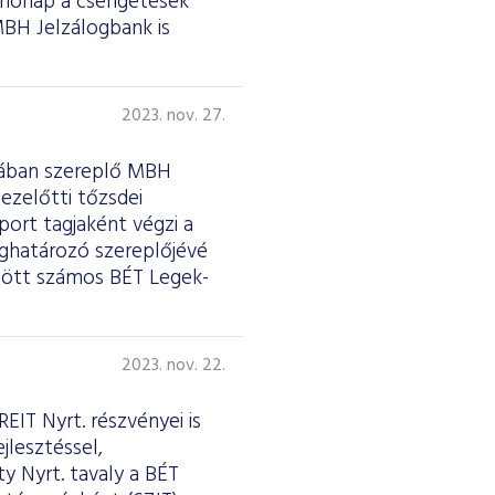
 hónap a csengetések
 MBH Jelzálogbank is
2023. nov. 27.
riában szereplő MBH
ezelőtti tőzsdei
ort tagjaként végzi a
eghatározó szereplőjévé
zött számos BÉT Legek-
2023. nov. 22.
EIT Nyrt. részvényei is
jlesztéssel,
y Nyrt. tavaly a BÉT