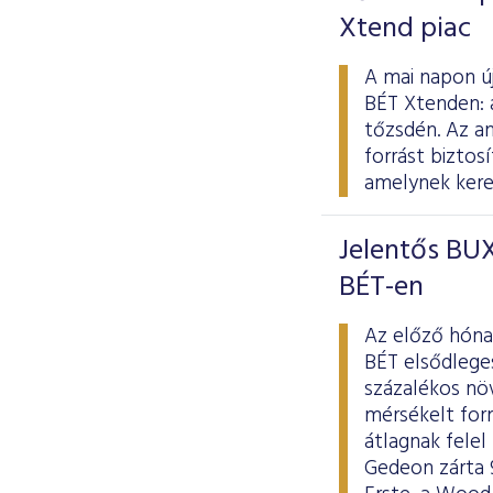
Xtend piac
A mai napon új
BÉT Xtenden: 
tőzsdén. Az a
forrást biztos
amelynek keret
Jelentős BUX
BÉT-en
Az előző hóna
BÉT elsődlege
százalékos nö
mérsékelt form
átlagnak fele
Gedeon zárta 9