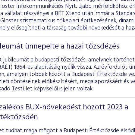
 Gloster Infokommunikációs Nyrt. újabb mérföldkőhöz ér
a vállalat részvényei a BÉT Xtend után immár a Standar
 Gloster szisztematikus tőkepiaci építkezésének, dinam
ly elősegítheti a társaság további növekedését a haza
ileumát ünnepelte a hazai tőzsdézés
. jubileumát a budapesti tőzsdézés, amelynek története
ÁÉT) 1864-es alapításáig nyúlik vissza. Az évfordulót 
-en, amelyen többek között a Budapesti Értéktőzsde v
üzleti döntéseinek előkészítésért, megalapozásáért és 
adó Testület képviselői is jelen voltak.
ázalékos BUX-növekedést hozott 2023 a
rtéktőzsdén
et tudhat maga mögött a Budapesti Értéktőzsde elsőd