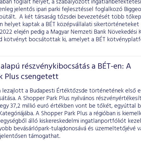
ában foglalt helyet, a szabályozott ingatlanbefektetési
nleg jelentős ipari parki fejlesztéssel foglalkozó Bigge
bütált. A két társaság tőzsdei bevezetését több tőkep
n helyet kaptak a BÉT középvállalati sikertörténetek
 2022 elején pedig a Magyar Nemzeti Bank Növekedési
d kötvényt bocsátottak ki, amelyet a BÉT kötvényplatfo
 alapú részvénykibocsátás a BÉT-en: A
 Plus csengetett
lezajlott a Budapesti Értéktőzsde történetének első e
sátása. A Shopper Park Plus nyilvános részvényértékesí
gy 37,2 millió euró értékben vont be tőkét, egyúttal 
ategóriájába. A Shopper Park Plus a régióban is kieme
 egységből álló kiskereskedelmi ingatlanportfóliót keze
gyobb bevásárlópark-tulajdonosává és üzemeltetőjévé vá
s jelentősen támogathat.