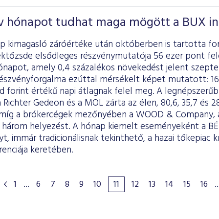
ív hónapot tudhat maga mögött a BUX i
p kimagasló záróértéke után októberben is tartotta for
éktőzsde elsődleges részvénymutatója 56 ezer pont fel
hónapot, amely 0,4 százalékos növekedést jelent szept
részvényforgalma ezúttal mérsékelt képet mutatott: 168 m
rd forint értékű napi átlagnak felel meg. A legnépszerű
 Richter Gedeon és a MOL zárta az élen, 80,6, 35,7 és 28
 míg a brókercégek mezőnyében a WOOD & Company, a
ső három helyezést. A hónap kiemelt eseményeként a B
t, immár tradicionálisnak tekinthető, a hazai tőkepiac 
enciája keretében.
1
...
6
7
8
9
10
11
12
13
14
15
16
..