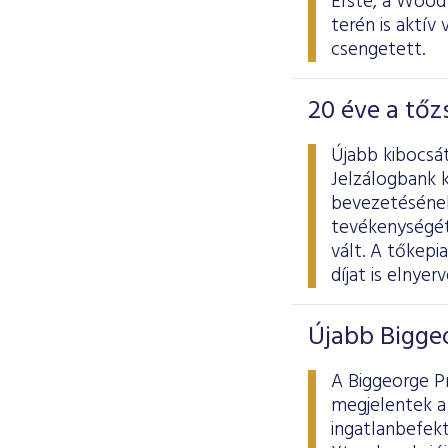
Erste, a Wood
terén is aktív
csengetett.
20 éve a tő
Újabb kibocsá
Jelzálogbank 
bevezetésének
tevékenységét
vált. A tőkep
díjat is elnyerv
Újabb Bigge
A Biggeorge Pr
megjelentek a 
ingatlanbefekt