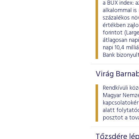
a BUX index:
alkalommal is 
százalékos növ
értékben zajl
forintot (Large
átlagosan napi 
napi 10,4 milli
Bank bizonyult
Virág Barnab
Rendkívüli köz
Magyar Nemzeti
kapcsolatokért
alatt folytató
posztot a tová
Tőzsdére lép