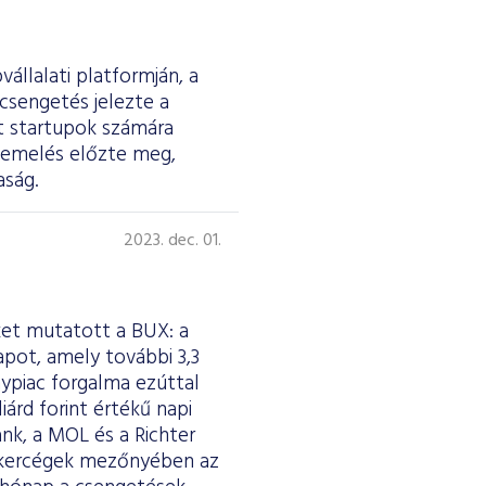
állalati platformján, a
csengetés jelezte a
t startupok számára
keemelés előzte meg,
aság.
a
2023. dec. 01.
ket mutatott a BUX: a
pot, amely további 3,3
ypiac forgalma ezúttal
iárd forint értékű napi
nk, a MOL és a Richter
brókercégek mezőnyében az