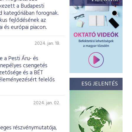
kezett a Budapesti
d kategóriában forognak.
ikus fejlődésének az
i és európai piacon.
2024. jan. 18.
 a Pesti Áru- és
ünnepélyes csengetés
ezetősége és a BÉT
véleményezésért felelős
ESG JELENTÉS
2024. jan. 02.
leges részvénymutatója,