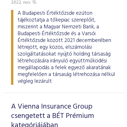
2022. nov. 15.
A Budapesti Értéktőzsde ezúton
tájékoztatja a tőkepiac szereplőit,
miszerint a Magyar Nemzeti Bank, a
Budapesti Értéktőzsde és a Varsói
Értéktőzsde között 2021 decemberében
létrejött, egy közös, elszámolási
szolgáltatásokat nyújtó holding társaság
létrehozására irányuló együttműködési
megállapodás a felek egyező akaratának
megfelelően a társaság létrehozása nélkül
végleg lezárult
A Vienna Insurance Group
csengetett a BÉT Prémium
kategóriájában