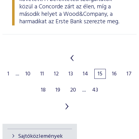
közül a Concorde zárt az élen, míg a
második helyet a Wood&Company, a
harmadikat az Erste Bank szerezte meg.
1
...
10
11
12
13
14
15
16
17
18
19
20
...
43
Sajtóközlemények