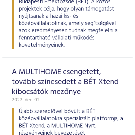
Budapesti Értéktőzsde (BÉT). A közös
projektek célja, hogy olyan támogatást
nyújtsanak a hazai kis- és
középvállalatoknak, amely segítségével
azok eredményesen tudnak megfelelni a
fenntartható vállalati működés
követelményeinek.
A MULTIHOME csengetett,
tovább színesedett a BÉT Xtend-
kibocsátók mezőnye
2022. dec. 02.
Újabb szereplővel bővült a BÉT
középvállalatokra specializált platformja, a
BÉT Xtend, a MULTIHOME Nyrt.
részvényeinek bevezetését