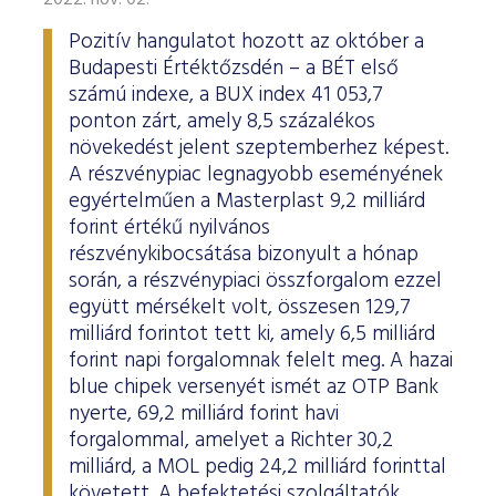
2022. nov. 02.
Pozitív hangulatot hozott az október a
Budapesti Értéktőzsdén – a BÉT első
számú indexe, a BUX index 41 053,7
ponton zárt, amely 8,5 százalékos
növekedést jelent szeptemberhez képest.
A részvénypiac legnagyobb eseményének
egyértelműen a Masterplast 9,2 milliárd
forint értékű nyilvános
részvénykibocsátása bizonyult a hónap
során, a részvénypiaci összforgalom ezzel
együtt mérsékelt volt, összesen 129,7
milliárd forintot tett ki, amely 6,5 milliárd
forint napi forgalomnak felelt meg. A hazai
blue chipek versenyét ismét az OTP Bank
nyerte, 69,2 milliárd forint havi
forgalommal, amelyet a Richter 30,2
milliárd, a MOL pedig 24,2 milliárd forinttal
követett. A befektetési szolgáltatók