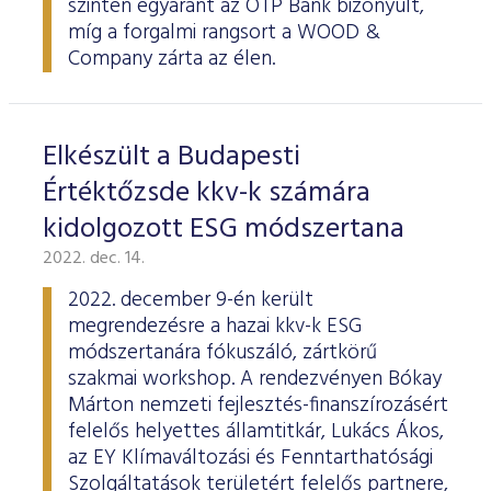
szinten egyaránt az OTP Bank bizonyult,
ESG Útmutató
míg a forgalmi rangsort a WOOD &
Company zárta az élen.
Elkészült a Budapesti
Értéktőzsde kkv-k számára
kidolgozott ESG módszertana
2022. dec. 14.
2022. december 9-én került
megrendezésre a hazai kkv-k ESG
módszertanára fókuszáló, zártkörű
szakmai workshop. A rendezvényen Bókay
Márton nemzeti fejlesztés-finanszírozásért
felelős helyettes államtitkár, Lukács Ákos,
az EY Klímaváltozási és Fenntarthatósági
Szolgáltatások területért felelős partnere,