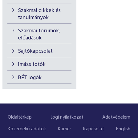
Szakmai cikkek és
tanulmányok
Szakmai fórumok,
előadások
Sajtókapcsolat
Imázs fotók
BÉT logók
Oldaltérkép
Jogi nyilatkozat
Adatvédelem
Közérdekű adatok
Karrier
Kapcsolat
English