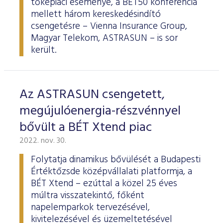
tőkepiaci eseménye, a BÉT50 konferencia
mellett három kereskedésindító
csengetésre – Vienna Insurance Group,
Magyar Telekom, ASTRASUN – is sor
került.
Az ASTRASUN csengetett,
megújulóenergia-részvénnyel
bővült a BÉT Xtend piac
2022. nov. 30.
Folytatja dinamikus bővülését a Budapesti
Értéktőzsde középvállalati platformja, a
BÉT Xtend – ezúttal a közel 25 éves
múltra visszatekintő, főként
napelemparkok tervezésével,
kivitelezésével és üzemeltetésével