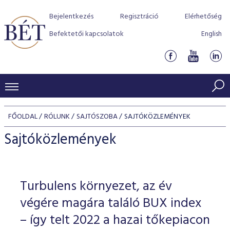
Bejelentkezés
Regisztráció
Elérhetőség
Befektetői kapcsolatok
English
KERESKEDÉSI ADATOK
FŐOLDAL
RÓLUNK
SAJTÓSZOBA
SAJTÓKÖZLEMÉNYEK
INDEXEK
BEFEKTETŐK
Sajtóközlemények
Részvényindexek
Piaci forgalom
Termékcsoportok
KIBOCSÁTÓK
Kötvényindexek
Kedvenc instrumentumok
Szabályozás
Indexek
Részvény és vállalati kötvény tőzsdei bevezetését támoga
Turbulens környezet, az év
TŐZSDETAGOK
Jelzáloglevél indexek
program
Azonnali Piac
Alkalmazott díjstruktúra
BÉT szabályzatok
Részvény szekció
végére magára találó BUX index
Tőzsdetagok, üzletkötők
VENDOROK
Vállalati kötvény indexek
Származékos piac
BÉT Xtend - Részvénypiac egyszerűen
Részvények
– így telt 2022 a hazai tőkepiacon
Elszámolás
Befektetővédelem
Hitelpapír szekció
Útmutató a taggá váláshoz