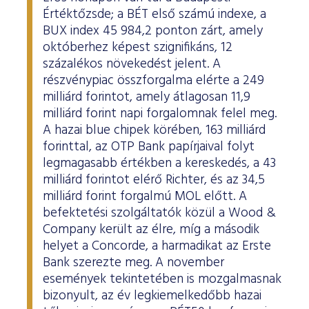
Értéktőzsde; a BÉT első számú indexe, a
BUX index 45 984,2 ponton zárt, amely
októberhez képest szignifikáns, 12
százalékos növekedést jelent. A
részvénypiac összforgalma elérte a 249
milliárd forintot, amely átlagosan 11,9
milliárd forint napi forgalomnak felel meg.
A hazai blue chipek körében, 163 milliárd
forinttal, az OTP Bank papírjaival folyt
legmagasabb értékben a kereskedés, a 43
milliárd forintot elérő Richter, és az 34,5
milliárd forint forgalmú MOL előtt. A
befektetési szolgáltatók közül a Wood &
Company került az élre, míg a második
helyet a Concorde, a harmadikat az Erste
Bank szerezte meg. A november
események tekintetében is mozgalmasnak
bizonyult, az év legkiemelkedőbb hazai