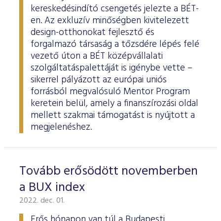
kereskedésindító csengetés jelezte a BÉT-
en. Az exkluzív minőségben kivitelezett
design-otthonokat fejlesztő és
forgalmazó társaság a tőzsdére lépés felé
vezető úton a BÉT középvállalati
szolgáltatáspalettáját is igénybe vette –
sikerrel pályázott az európai uniós
forrásból megvalósuló Mentor Program
keretein belül, amely a finanszírozási oldal
mellett szakmai támogatást is nyújtott a
megjelenéshez.
Tovább erősödött novemberben
a BUX index
2022. dec. 01.
Erős hónapon van túl a Budapesti