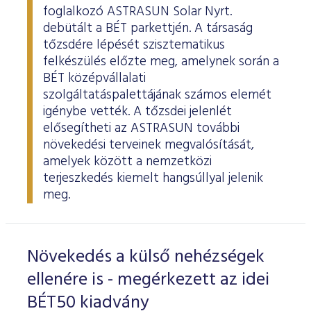
foglalkozó ASTRASUN Solar Nyrt.
debütált a BÉT parkettjén. A társaság
tőzsdére lépését szisztematikus
felkészülés előzte meg, amelynek során a
BÉT középvállalati
szolgáltatáspalettájának számos elemét
igénybe vették. A tőzsdei jelenlét
elősegítheti az ASTRASUN további
növekedési terveinek megvalósítását,
amelyek között a nemzetközi
terjeszkedés kiemelt hangsúllyal jelenik
meg.
Növekedés a külső nehézségek
ellenére is - megérkezett az idei
BÉT50 kiadvány