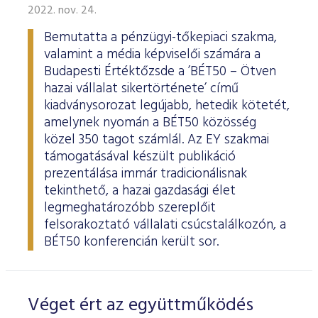
2022. nov. 24.
Bemutatta a pénzügyi-tőkepiaci szakma,
valamint a média képviselői számára a
Budapesti Értéktőzsde a ’BÉT50 – Ötven
hazai vállalat sikertörténete’ című
kiadványsorozat legújabb, hetedik kötetét,
amelynek nyomán a BÉT50 közösség
közel 350 tagot számlál. Az EY szakmai
támogatásával készült publikáció
prezentálása immár tradicionálisnak
tekinthető, a hazai gazdasági élet
legmeghatározóbb szereplőit
felsorakoztató vállalati csúcstalálkozón, a
BÉT50 konferencián került sor.
Véget ért az együttműködés