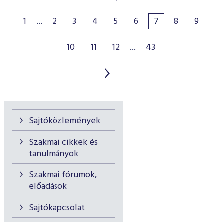
1
...
2
3
4
5
6
7
8
9
10
11
12
...
43
Sajtóközlemények
Szakmai cikkek és
tanulmányok
Szakmai fórumok,
előadások
Sajtókapcsolat