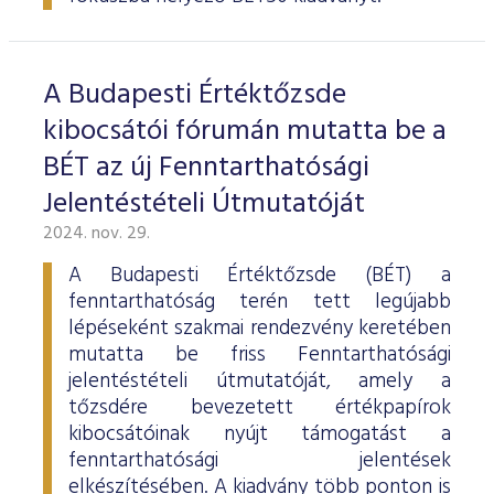
ESG Útmutató
A Budapesti Értéktőzsde
kibocsátói fórumán mutatta be a
BÉT az új Fenntarthatósági
Jelentéstételi Útmutatóját
2024. nov. 29.
A Budapesti Értéktőzsde (BÉT) a
fenntarthatóság terén tett legújabb
lépéseként szakmai rendezvény keretében
mutatta be friss Fenntarthatósági
jelentéstételi útmutatóját, amely a
tőzsdére bevezetett értékpapírok
kibocsátóinak nyújt támogatást a
fenntarthatósági jelentések
elkészítésében. A kiadvány több ponton is