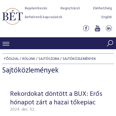
Bejelentkezés
Regisztráció
Elérhetőség
Befektetői kapcsolatok
English
KERESKEDÉSI ADATOK
FŐOLDAL
RÓLUNK
SAJTÓSZOBA
SAJTÓKÖZLEMÉNYEK
INDEXEK
BEFEKTETŐK
Sajtóközlemények
Részvényindexek
Piaci forgalom
Termékcsoportok
KIBOCSÁTÓK
Kötvényindexek
Kedvenc instrumentumok
Szabályozás
Indexek
Részvény és vállalati kötvény tőzsdei bevezetését támoga
Rekordokat döntött a BUX: Erős
TŐZSDETAGOK
Jelzáloglevél indexek
program
Azonnali Piac
Alkalmazott díjstruktúra
BÉT szabályzatok
Részvény szekció
hónapot zárt a hazai tőkepiac
Tőzsdetagok, üzletkötők
VENDOROK
Vállalati kötvény indexek
Származékos piac
BÉT Xtend - Részvénypiac egyszerűen
Részvények
Elszámolás
Befektetővédelem
2024. dec. 02.
Hitelpapír szekció
Útmutató a taggá váláshoz