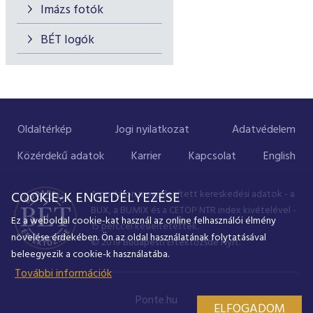
Imázs fotók
BÉT logók
Oldaltérkép
Jogi nyilatkozat
Adatvédelem
Közérdekű adatok
Karrier
Kapcsolat
English
A portálon megjelenített kereskedési adatok - a
COOKIE-K ENGEDÉLYEZÉSE
BUX, a BUMIX és a CETOP NTR index kivételével -
Ez a weboldal cookie-kat használ az online felhasználói élmény
15 perccel késleltetettek.
növelése érdekében. Ön az oldal használatának folytatásával
© 2019 Budapesti Értéktőzsde Nyrt.
beleegyezik a cookie-k használatába.
További információk
Ponte.hu
ELFOGADOM