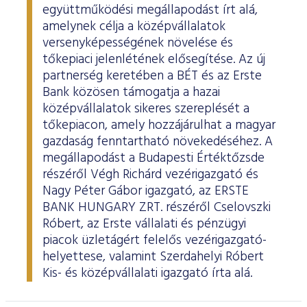
együttműködési megállapodást írt alá,
amelynek célja a középvállalatok
versenyképességének növelése és
tőkepiaci jelenlétének elősegítése. Az új
partnerség keretében a BÉT és az Erste
Bank közösen támogatja a hazai
középvállalatok sikeres szereplését a
tőkepiacon, amely hozzájárulhat a magyar
gazdaság fenntartható növekedéséhez. A
megállapodást a Budapesti Értéktőzsde
részéről Végh Richárd vezérigazgató és
Nagy Péter Gábor igazgató, az ERSTE
BANK HUNGARY ZRT. részéről Cselovszki
Róbert, az Erste vállalati és pénzügyi
piacok üzletágért felelős vezérigazgató-
helyettese, valamint Szerdahelyi Róbert
Kis- és középvállalati igazgató írta alá.