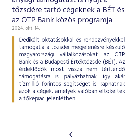
anyagi támogatást is nyújt a
tőzsdére tartó cégeknek a BÉT és
az OTP Bank közös programja
2024. okt. 14.
Dedikált oktatásokkal és rendezvényekkel
támogatja a tőzsdei megjelenésre készülő
magyarországi vállalkozásokat az OTP
Bank és a Budapesti Értéktőzsde (BÉT). Az
érdeklődők most vissza nem térítendő
támogatásra is pályázhatnak, így akár
tízmillió forintos segítséget is kaphatnak
azok a cégek, amelyek valóban eltökéltek
a tőkepiaci jelenlétben.