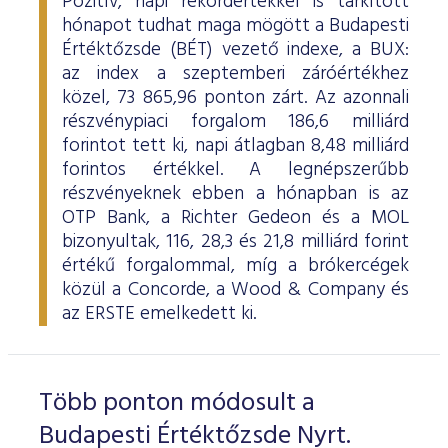
Pozitív, napi rekordértékkel is tarkított
hónapot tudhat maga mögött a Budapesti
Értéktőzsde (BÉT) vezető indexe, a BUX:
az index a szeptemberi záróértékhez
közel, 73 865,96 ponton zárt. Az azonnali
részvénypiaci forgalom 186,6 milliárd
forintot tett ki, napi átlagban 8,48 milliárd
forintos értékkel. A legnépszerűbb
részvényeknek ebben a hónapban is az
OTP Bank, a Richter Gedeon és a MOL
bizonyultak, 116, 28,3 és 21,8 milliárd forint
értékű forgalommal, míg a brókercégek
közül a Concorde, a Wood & Company és
az ERSTE emelkedett ki.
Több ponton módosult a
Budapesti Értéktőzsde Nyrt.