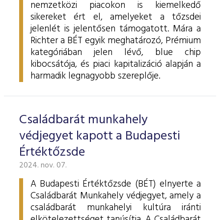
nemzetközi piacokon is kiemelkedő
sikereket ért el, amelyeket a tőzsdei
jelenlét is jelentősen támogatott. Mára a
Richter a BÉT egyik meghatározó, Prémium
kategóriában jelen lévő, blue chip
kibocsátója, és piaci kapitalizáció alapján a
harmadik legnagyobb szereplője.
Családbarát munkahely
védjegyet kapott a Budapesti
Értéktőzsde
2024. nov. 07.
A Budapesti Értéktőzsde (BÉT) elnyerte a
Családbarát Munkahely védjegyet, amely a
családbarát munkahelyi kultúra iránti
elkötelezettséget tanúsítja. A Családbarát