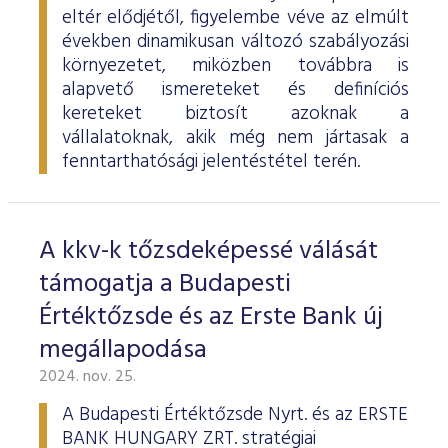
eltér elődjétől, figyelembe véve az elmúlt
években dinamikusan változó szabályozási
környezetet, miközben továbbra is
alapvető ismereteket és definíciós
kereteket biztosít azoknak a
vállalatoknak, akik még nem jártasak a
fenntarthatósági jelentéstétel terén.
A kkv-k tőzsdeképessé válását
támogatja a Budapesti
Értéktőzsde és az Erste Bank új
megállapodása
2024. nov. 25.
A Budapesti Értéktőzsde Nyrt. és az ERSTE
BANK HUNGARY ZRT. stratégiai