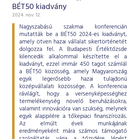
BÉT50 kiadvány
2024. nov. 12.
Nagyszabású szakmai konferencián
mutatták be a BÉT50 2024-es kiadványt,
amely ötven hazai vállalat sikertörténetét
dolgozza fel. A Budapesti Értéktőzsde
kilencedik alkalommal készítette el a
kiadványt, ezzel immár 450 tagot számlál
a BÉT50 közösség, amely Magyarország
egyik legerősebb hazai tulajdonú
középvállalati közössége. A konferencia
rávilágít, hogy a versenyképességhez
termelékenység növelő beruházásokra,
valamint innovációra van szükség, melynek
egyik alappilére a tőkepiaci finanszírozás.
Az elmúlt évek munkájának
eredményeként mára számos támogató
szolgáltatás várja a tőzsdére lépést